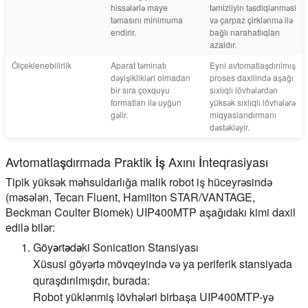
hissələrlə maye
təmizliyin təsdiqlənməsi
təmasını minimuma
və çarpaz çirklənmə ilə
endirir.
bağlı narahatlıqları
azaldır.
Ölçeklenebilirlik
Aparat təminatı
Eyni avtomatlaşdırılmış
dəyişiklikləri olmadan
proses daxilində aşağı
bir sıra çoxquyu
sıxlıqlı lövhələrdən
formatları ilə uyğun
yüksək sıxlıqlı lövhələrə
gəlir.
miqyaslandırmanı
dəstəkləyir.
Avtomatlaşdırmada Praktik İş Axını İnteqrasiyası
Tipik yüksək məhsuldarlığa malik robot iş hüceyrəsində
(məsələn, Tecan Fluent, Hamilton STAR/VANTAGE,
Beckman Coulter Biomek) UIP400MTP aşağıdakı kimi daxil
edilə bilər:
Göyərtədəki Sonication Stansiyası
Xüsusi göyərtə mövqeyində və ya periferik stansiyada
quraşdırılmışdır, burada:
Robot yüklənmiş lövhələri birbaşa UIP400MTP-yə