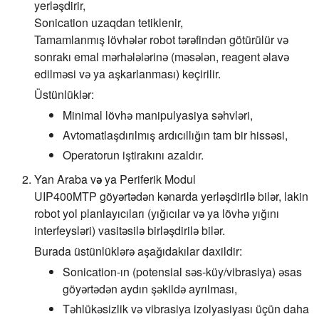
yerləşdirir,
Sonication uzaqdan tetiklenir,
Tamamlanmış lövhələr robot tərəfindən götürülür və
sonrakı emal mərhələlərinə (məsələn, reagent əlavə
edilməsi və ya aşkarlanması) keçirilir.
Üstünlüklər:
Minimal lövhə manipulyasiya səhvləri,
Avtomatlaşdırılmış ardıcıllığın tam bir hissəsi,
Operatorun iştirakını azaldır.
Yan Araba və ya Periferik Modul
UIP400MTP göyərtədən kənarda yerləşdirilə bilər, lakin
robot yol planlayıcıları (yığıcılar və ya lövhə yığını
interfeysləri) vasitəsilə birləşdirilə bilər.
Burada üstünlüklərə aşağıdakılar daxildir:
Sonication-ın (potensial səs-küy/vibrasiya) əsas
göyərtədən aydın şəkildə ayrılması,
Təhlükəsizlik və vibrasiya izolyasiyası üçün daha