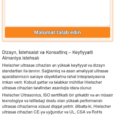
Məlumat tələb edin
Dizayn, İstehsalat və Konsaltinq – Keyfiyyətli
Almaniya istehsalı
Hielscher ultrasəs cihazları ən yüksək keyfiyyət və dizayn
standartları ilə tanınır. Sağlamlıq və asan əməliyyat ultrasəs
aparatlarımızın sənaye obyektlərinə rahat inteqrasiyasına
imkan verir. Kobud şərtlər və tələbkar mühitlər Hielscher
ultrasəs cihazları tərəfindən asanlıqla idarə olunur.
Hielscher Ultrasonics, ISO sertifikatlı bir şirkətdir və ən müasir
texnologiya və istifadəçi dostu olan yüksək performanslı
ultrasəs cihazlarına xüsusi diqqət yetirir. Əlbəttə ki, Hielscher
ultrasəs cihazları CE-yə uyğundur və UL, CSA və RoHs