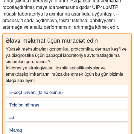
rahat şəkildə inteqrasiya olunur. Rəqəmsal idarəetmədən
robotlaşdırılmış maye idarəetməsinə qədər UIP400MTP
müasir laboratoriya iş axınlarına asanlıqla uyğunlaşır. –
prosesləri sadələşdirməyə, təkrar istehsal qabiliyyətini
artırmağa və analiz performansını artırmağa kömək edir.
Əlavə məlumat üçün müraciət edin
Yüksək məhsuldarlıqlı genomika, proteomika, dərman kəşfi və
ya diaqnostika üçün qabaqcıl laboratoriya avtomatlaşdırma
sistemləri qurursunuz?
İnteqrasiya strategiyaları, texniki spesifikasiyalar və
əməkdaşlıq imkanlarını müzakirə etmək üçün bu gün bizimlə
əlaqə saxlayın!
E-poçt ünvanı (tələb olunur)
Telefon nömrəsi
ad
Maraq