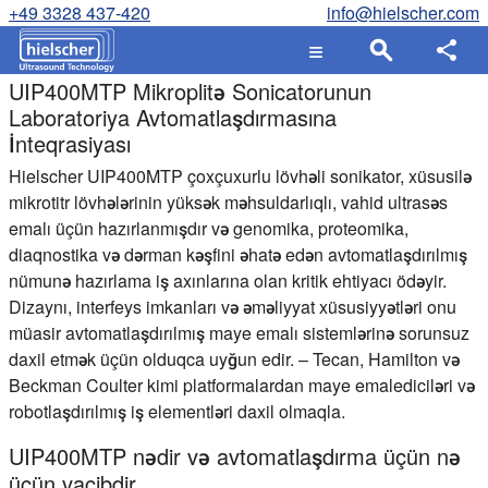
+49 3328 437-420
info@hielscher.com
UIP400MTP Mikroplitə Sonicatorunun
Laboratoriya Avtomatlaşdırmasına
İnteqrasiyası
Hielscher UIP400MTP çoxçuxurlu lövhəli sonikator, xüsusilə
mikrotitr lövhələrinin yüksək məhsuldarlıqlı, vahid ultrasəs
emalı üçün hazırlanmışdır və genomika, proteomika,
diaqnostika və dərman kəşfini əhatə edən avtomatlaşdırılmış
nümunə hazırlama iş axınlarına olan kritik ehtiyacı ödəyir.
Dizaynı, interfeys imkanları və əməliyyat xüsusiyyətləri onu
müasir avtomatlaşdırılmış maye emalı sistemlərinə sorunsuz
daxil etmək üçün olduqca uyğun edir. – Tecan, Hamilton və
Beckman Coulter kimi platformalardan maye emalediciləri və
robotlaşdırılmış iş elementləri daxil olmaqla.
UIP400MTP nədir və avtomatlaşdırma üçün nə
üçün vacibdir