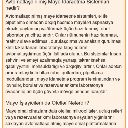
Avtomatlaşdırılmış Maye İdarəetmə Sistemləri
nədir?
Avtomatlaşdırılmış maye idarəetmə sistemləri, əl ilə
pipetləmə olmadan dəqiq həcmdə mayeləri aspirasiya
etmək, paylamaq və ötürmək üçün hazırlanmış robot
laboratoriya cihazlarıdır. Onlar nümunənin hazırlanması,
reaktiv əlavə edilməsi, durulaşdırma və analizin qurulması
kimi təkrarlanan laboratoriya tapşırıqlarını
avtomatlaşdırmaq üçün istifadə olunur. Bu sistemlər insan
səhvini və əməyi azaltmaqla yanaşı, təkrar istehsal
qabiliyyətini, məhsuldarlığı və dəqiqliyi artırır. Onlar adətən
proqramlaşdırıla bilən robot qollardan, pipetləmə
modullarından, maye idarəetmə proqram təminatından və
lövhələr, borular və rezervuarlar kimi laboratoriya
avadanlıqları üçün göyərtə mövqelərindən ibarətdir.
Maye İşləyicilərində Otellər Nələrdir?
Maye emal cihazlarındakı otellər, mikroplitələr, ucluq rəfləri
və ya rezervuarlar kimi laboratoriya əşyaları yığınlarını
saxlayan avtomatlaşdırılmış maye emal platformalarına