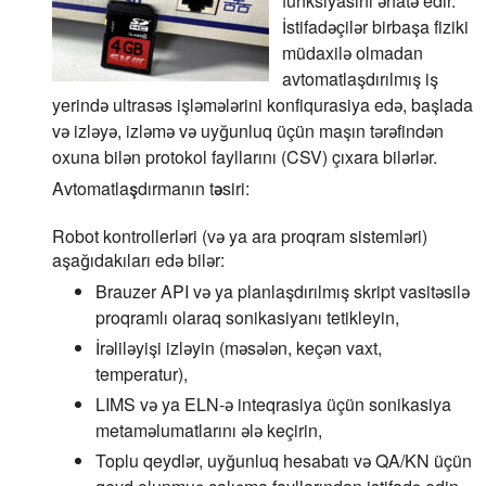
funksiyasını əhatə edir.
İstifadəçilər birbaşa fiziki
müdaxilə olmadan
avtomatlaşdırılmış iş
yerində ultrasəs işləmələrini konfiqurasiya edə, başlada
və izləyə, izləmə və uyğunluq üçün maşın tərəfindən
oxuna bilən protokol fayllarını (CSV) çıxara bilərlər.
Avtomatlaşdırmanın təsiri:
Robot kontrollerləri (və ya ara proqram sistemləri)
aşağıdakıları edə bilər:
Brauzer API və ya planlaşdırılmış skript vasitəsilə
proqramlı olaraq sonikasiyanı tetikleyin,
İrəliləyişi izləyin (məsələn, keçən vaxt,
temperatur),
LIMS və ya ELN-ə inteqrasiya üçün sonikasiya
metaməlumatlarını ələ keçirin,
Toplu qeydlər, uyğunluq hesabatı və QA/KN üçün