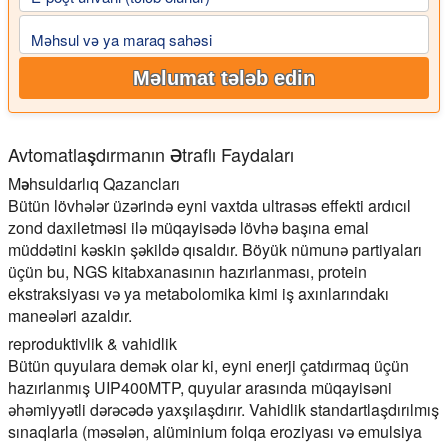
Məhsul və ya maraq sahəsi
Məlumat tələb edin
Avtomatlaşdırmanın Ətraflı Faydaları
Məhsuldarlıq Qazancları
Bütün lövhələr üzərində eyni vaxtda ultrasəs effekti ardıcıl
zond daxiletməsi ilə müqayisədə lövhə başına emal
müddətini kəskin şəkildə qısaldır. Böyük nümunə partiyaları
üçün bu, NGS kitabxanasının hazırlanması, protein
ekstraksiyası və ya metabolomika kimi iş axınlarındakı
maneələri azaldır.
reproduktivlik & vahidlik
Bütün quyulara demək olar ki, eyni enerji çatdırmaq üçün
hazırlanmış UIP400MTP, quyular arasında müqayisəni
əhəmiyyətli dərəcədə yaxşılaşdırır. Vahidlik standartlaşdırılmış
sınaqlarla (məsələn, alüminium folqa eroziyası və emulsiya