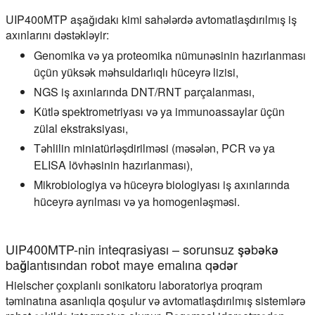
UIP400MTP aşağıdakı kimi sahələrdə avtomatlaşdırılmış iş
axınlarını dəstəkləyir:
Genomika və ya proteomika nümunəsinin hazırlanması
üçün yüksək məhsuldarlıqlı hüceyrə lizisi,
NGS iş axınlarında DNT/RNT parçalanması,
Kütlə spektrometriyası və ya immunoassaylar üçün
zülal ekstraksiyası,
Təhlilin miniatürləşdirilməsi (məsələn, PCR və ya
ELISA lövhəsinin hazırlanması),
Mikrobiologiya və hüceyrə biologiyası iş axınlarında
hüceyrə ayrılması və ya homogenləşməsi.
UIP400MTP-nin inteqrasiyası – sorunsuz şəbəkə
bağlantısından robot maye emalına qədər
Hielscher çoxplanlı sonikatoru laboratoriya proqram
təminatına asanlıqla qoşulur və avtomatlaşdırılmış sistemlərə