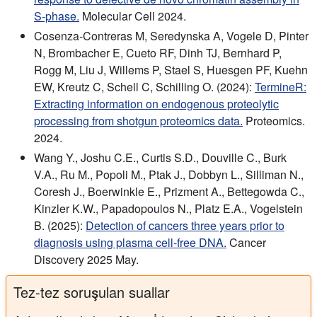
S-phase.
Molecular Cell 2024.
Cosenza-Contreras M, Seredynska A, Vogele D, Pinter
N, Brombacher E, Cueto RF, Dinh TJ, Bernhard P,
Rogg M, Liu J, Willems P, Stael S, Huesgen PF, Kuehn
EW, Kreutz C, Schell C, Schilling O. (2024):
TermineR:
Extracting information on endogenous proteolytic
processing from shotgun proteomics data.
Proteomics.
2024.
Wang Y., Joshu C.E., Curtis S.D., Douville C., Burk
V.A., Ru M., Popoli M., Ptak J., Dobbyn L., Silliman N.,
Coresh J., Boerwinkle E., Prizment A., Bettegowda C.,
Kinzler K.W., Papadopoulos N., Platz E.A., Vogelstein
B. (2025):
Detection of cancers three years prior to
diagnosis using plasma cell-free DNA.
Cancer
Discovery 2025 May.
Tez-tez soruşulan suallar