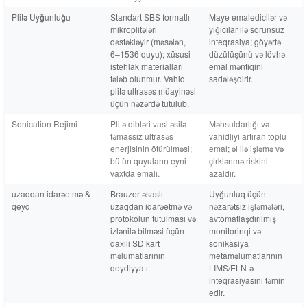
Plitə Uyğunluğu
Standart SBS formatlı
Maye emaledicilər və
mikroplitələri
yığıcılar ilə sorunsuz
dəstəkləyir (məsələn,
inteqrasiya; göyərtə
6–1536 quyu); xüsusi
düzülüşünü və lövhə
istehlak materialları
emal məntiqini
tələb olunmur. Vahid
sadələşdirir.
plitə ultrasəs müayinəsi
üçün nəzərdə tutulub.
Sonication Rejimi
Plitə dibləri vasitəsilə
Məhsuldarlığı və
təmassız ultrasəs
vahidliyi artıran toplu
enerjisinin ötürülməsi;
emal; əl ilə işləmə və
bütün quyuların eyni
çirklənmə riskini
vaxtda emalı.
azaldır.
uzaqdan idarəetmə &
Brauzer əsaslı
Uyğunluq üçün
qeyd
uzaqdan idarəetmə və
nəzarətsiz işləmələri,
protokolun tutulması və
avtomatlaşdırılmış
izlənilə bilməsi üçün
monitorinqi və
daxili SD kart
sonikasiya
məlumatlarının
metaməlumatlarının
qeydiyyatı.
LIMS/ELN-ə
inteqrasiyasını təmin
edir.