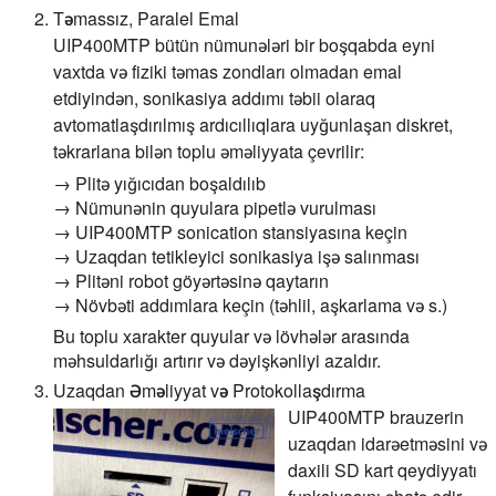
Təmassız, Paralel Emal
UIP400MTP bütün nümunələri bir boşqabda eyni
vaxtda və fiziki təmas zondları olmadan emal
etdiyindən, sonikasiya addımı təbii olaraq
avtomatlaşdırılmış ardıcıllıqlara uyğunlaşan diskret,
təkrarlana bilən toplu əməliyyata çevrilir:
→ Plitə yığıcıdan boşaldılıb
→ Nümunənin quyulara pipetlə vurulması
→ UIP400MTP sonication stansiyasına keçin
→ Uzaqdan tetikleyici sonikasiya işə salınması
→ Plitəni robot göyərtəsinə qaytarın
→ Növbəti addımlara keçin (təhlil, aşkarlama və s.)
Bu toplu xarakter quyular və lövhələr arasında
məhsuldarlığı artırır və dəyişkənliyi azaldır.
Uzaqdan Əməliyyat və Protokollaşdırma
UIP400MTP brauzerin
uzaqdan idarəetməsini və
daxili SD kart qeydiyyatı