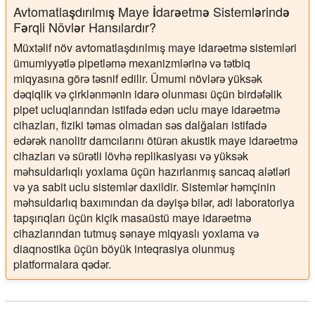
Avtomatlaşdırılmış Maye İdarəetmə Sistemlərində
Fərqli Növlər Hansılardır?
Müxtəlif növ avtomatlaşdırılmış maye idarəetmə sistemləri
ümumiyyətlə pipetləmə mexanizmlərinə və tətbiq
miqyasına görə təsnif edilir. Ümumi növlərə yüksək
dəqiqlik və çirklənmənin idarə olunması üçün birdəfəlik
pipet ucluqlarından istifadə edən uclu maye idarəetmə
cihazları, fiziki təmas olmadan səs dalğaları istifadə
edərək nanolitr damcılarını ötürən akustik maye idarəetmə
cihazları və sürətli lövhə replikasiyası və yüksək
məhsuldarlıqlı yoxlama üçün hazırlanmış sancaq alətləri
və ya sabit uclu sistemlər daxildir. Sistemlər həmçinin
məhsuldarlıq baxımından da dəyişə bilər, adi laboratoriya
tapşırıqları üçün kiçik masaüstü maye idarəetmə
cihazlarından tutmuş sənaye miqyaslı yoxlama və
diaqnostika üçün böyük inteqrasiya olunmuş
platformalara qədər.