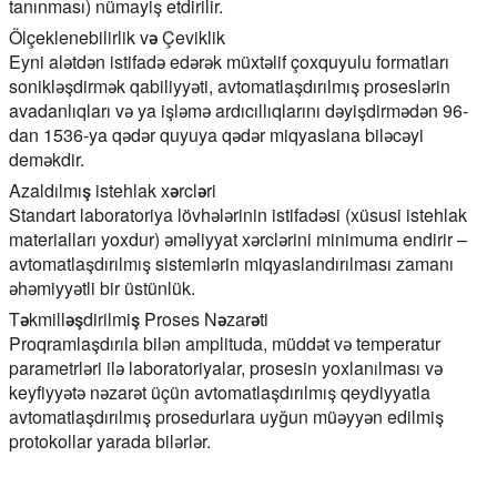
tanınması) nümayiş etdirilir.
Ölçeklenebilirlik və Çeviklik
Eyni alətdən istifadə edərək müxtəlif çoxquyulu formatları
sonikləşdirmək qabiliyyəti, avtomatlaşdırılmış proseslərin
avadanlıqları və ya işləmə ardıcıllıqlarını dəyişdirmədən 96-
dan 1536-ya qədər quyuya qədər miqyaslana biləcəyi
deməkdir.
Azaldılmış istehlak xərcləri
Standart laboratoriya lövhələrinin istifadəsi (xüsusi istehlak
materialları yoxdur) əməliyyat xərclərini minimuma endirir –
avtomatlaşdırılmış sistemlərin miqyaslandırılması zamanı
əhəmiyyətli bir üstünlük.
Təkmilləşdirilmiş Proses Nəzarəti
Proqramlaşdırıla bilən amplituda, müddət və temperatur
parametrləri ilə laboratoriyalar, prosesin yoxlanılması və
keyfiyyətə nəzarət üçün avtomatlaşdırılmış qeydiyyatla
avtomatlaşdırılmış prosedurlara uyğun müəyyən edilmiş
protokollar yarada bilərlər.