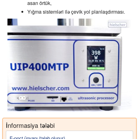
asan örtük,
Yığma sistemləri ilə çevik yol planlaşdırması.
İnformasiya tələbi
E-poçt ünvanı (tələb olunur)