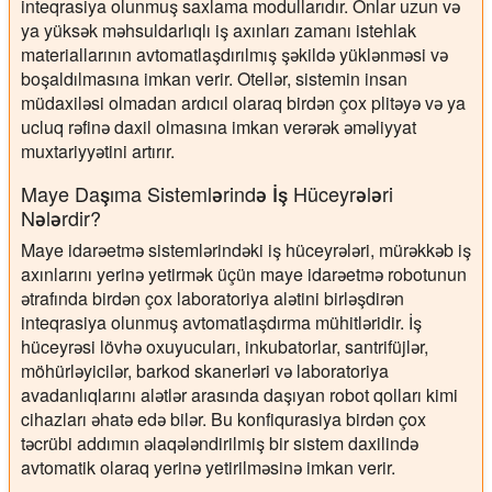
inteqrasiya olunmuş saxlama modullarıdır. Onlar uzun və
ya yüksək məhsuldarlıqlı iş axınları zamanı istehlak
materiallarının avtomatlaşdırılmış şəkildə yüklənməsi və
boşaldılmasına imkan verir. Otellər, sistemin insan
müdaxiləsi olmadan ardıcıl olaraq birdən çox plitəyə və ya
ucluq rəfinə daxil olmasına imkan verərək əməliyyat
muxtariyyətini artırır.
Maye Daşıma Sistemlərində İş Hüceyrələri
Nələrdir?
Maye idarəetmə sistemlərindəki iş hüceyrələri, mürəkkəb iş
axınlarını yerinə yetirmək üçün maye idarəetmə robotunun
ətrafında birdən çox laboratoriya alətini birləşdirən
inteqrasiya olunmuş avtomatlaşdırma mühitləridir. İş
hüceyrəsi lövhə oxuyucuları, inkubatorlar, santrifüjlər,
möhürləyicilər, barkod skanerləri və laboratoriya
avadanlıqlarını alətlər arasında daşıyan robot qolları kimi
cihazları əhatə edə bilər. Bu konfiqurasiya birdən çox
təcrübi addımın əlaqələndirilmiş bir sistem daxilində
avtomatik olaraq yerinə yetirilməsinə imkan verir.