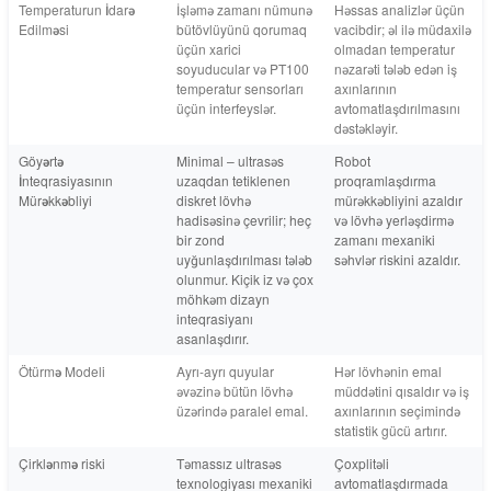
Temperaturun İdarə
İşləmə zamanı nümunə
Həssas analizlər üçün
Edilməsi
bütövlüyünü qorumaq
vacibdir; əl ilə müdaxilə
üçün xarici
olmadan temperatur
soyuducular və PT100
nəzarəti tələb edən iş
temperatur sensorları
axınlarının
üçün interfeyslər.
avtomatlaşdırılmasını
dəstəkləyir.
Göyərtə
Minimal – ultrasəs
Robot
İnteqrasiyasının
uzaqdan tetiklenen
proqramlaşdırma
Mürəkkəbliyi
diskret lövhə
mürəkkəbliyini azaldır
hadisəsinə çevrilir; heç
və lövhə yerləşdirmə
bir zond
zamanı mexaniki
uyğunlaşdırılması tələb
səhvlər riskini azaldır.
olunmur. Kiçik iz və çox
möhkəm dizayn
inteqrasiyanı
asanlaşdırır.
Ötürmə Modeli
Ayrı-ayrı quyular
Hər lövhənin emal
əvəzinə bütün lövhə
müddətini qısaldır və iş
üzərində paralel emal.
axınlarının seçimində
statistik gücü artırır.
Çirklənmə riski
Təmassız ultrasəs
Çoxplitəli
texnologiyası mexaniki
avtomatlaşdırmada