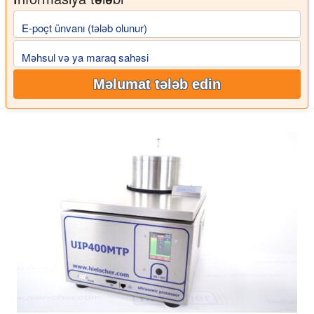
E-poçt ünvanı (tələb olunur)
Məhsul və ya maraq sahəsi
Məlumat tələb edin