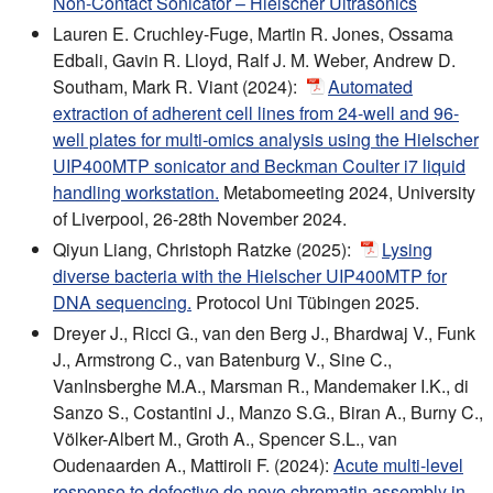
Non-Contact Sonicator – Hielscher Ultrasonics
Lauren E. Cruchley-Fuge, Martin R. Jones, Ossama
Edbali, Gavin R. Lloyd, Ralf J. M. Weber, Andrew D.
Southam, Mark R. Viant (2024):
Automated
extraction of adherent cell lines from 24-well and 96-
well plates for multi-omics analysis using the Hielscher
UIP400MTP sonicator and Beckman Coulter i7 liquid
handling workstation.
Metabomeeting 2024, University
of Liverpool, 26-28th November 2024.
Qiyun Liang, Christoph Ratzke (2025):
Lysing
diverse bacteria with the Hielscher UIP400MTP for
DNA sequencing.
Protocol Uni Tübingen 2025.
Dreyer J., Ricci G., van den Berg J., Bhardwaj V., Funk
J., Armstrong C., van Batenburg V., Sine C.,
VanInsberghe M.A., Marsman R., Mandemaker I.K., di
Sanzo S., Costantini J., Manzo S.G., Biran A., Burny C.,
Völker-Albert M., Groth A., Spencer S.L., van
Oudenaarden A., Mattiroli F. (2024):
Acute multi-level
response to defective de novo chromatin assembly in