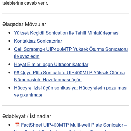
tələblərinə cavab verir.
Əlaqədar Mövzular
Yüksək Keçidli Sonication ilə Təhlil Miniatürləşməsi
Kontaktsız Sonicatorlar
Cell Scraping-i UIP400MTP Yüksək Ötürmə Sonicatoru
ilə əvəz edin
Həyat Elmləri üçün Ultrasonikatorlar
96 Quyu Plitə Sonicatoru UIP400MTP Yüksək Ötürmə
Nümunəsinin Hazırlanması üçün
Hüceyrə lizisi üçün sonikasiya: Hüceyrələrin pozulması
və çıxarılması
Ədəbiyyat / İstinadlar
FactSheet UIP400MTP Multi-well Plate Sonicator –