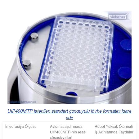
The UIP400MTP is not an ultrasonic bath. It'a a high intensity 
UIP400MTP istənilən standart çoxquyulu lövhə formatını idarə
edir
İnteqrasiya Ölçüsü
Avtomatlaşdırmada
Robot Yüksək Ötürməli
UIP400MTP-nin əsas
İş Axınlarında Faydalar
xüsusiyyətləri