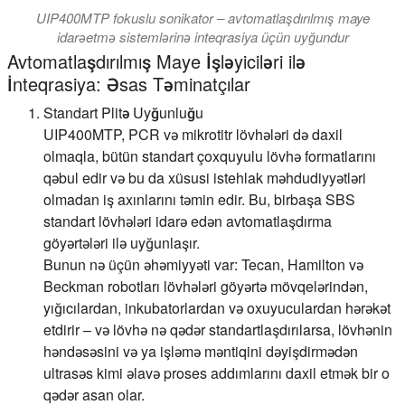
UIP400MTP fokuslu sonikator – avtomatlaşdırılmış maye
idarəetmə sistemlərinə inteqrasiya üçün uyğundur
Avtomatlaşdırılmış Maye İşləyiciləri ilə
İnteqrasiya: Əsas Təminatçılar
Standart Plitə Uyğunluğu
UIP400MTP, PCR və mikrotitr lövhələri də daxil
olmaqla, bütün standart çoxquyulu lövhə formatlarını
qəbul edir və bu da xüsusi istehlak məhdudiyyətləri
olmadan iş axınlarını təmin edir. Bu, birbaşa SBS
standart lövhələri idarə edən avtomatlaşdırma
göyərtələri ilə uyğunlaşır.
Bunun nə üçün əhəmiyyəti var: Tecan, Hamilton və
Beckman robotları lövhələri göyərtə mövqelərindən,
yığıcılardan, inkubatorlardan və oxuyuculardan hərəkət
etdirir – və lövhə nə qədər standartlaşdırılarsa, lövhənin
həndəsəsini və ya işləmə məntiqini dəyişdirmədən
ultrasəs kimi əlavə proses addımlarını daxil etmək bir o
qədər asan olar.