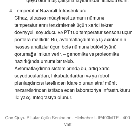
qeyd olunmuş çalışma fayllarından istifadə edin.
Temperatur Nəzarəti İnfrastrukturu
Cihaz, ultrasəs müayinəsi zamanı nümunə
temperaturlarını tənzimləmək üçün xarici təkrar
dövriyyəli soyuducu və PT100 temperatur sensoru üçün
portlara malikdir. Bu, avtomatlaşdırılmış iş axınlarının
həssas analizlər üçün belə nümunə bütövlüyünü
qorumağa imkan verir. – genomika və proteomika
hazırlığında ümumi bir tələb.
Avtomatlaşdırma sistemlərində bu, artıq xarici
soyuduculardan, inkubatorlardan və ya robot
planlaşdırıcısı tərəfindən idarə olunan ətraf mühit
nəzarətlərindən istifadə edən laboratoriya infrastrukturu
ilə yaxşı inteqrasiya olunur.
Çox Quyu Plitələr üçün Sonicator - Hielscher UIP400MTP - 400
Vatt
Hielscher UIP400MTP çox quyulu lövhələr, PCR lövhələr və ya n