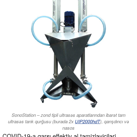
SonoStation – zond tipli ultrasəs aparatlarından ibarət tam
ultrasəs tank qurğusu (burada 2x
UIP2000hdT
), qarışdırıcı və
nasos
COVID-19-a qarşı effektiv əl təmizləyiciləri