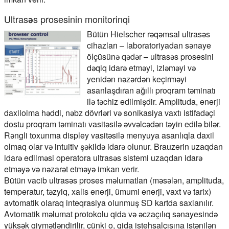
Ultrasəs prosesinin monitorinqi
Bütün Hielscher rəqəmsal ultrasəs
cihazları – laboratoriyadan sənaye
ölçüsünə qədər – ultrasəs prosesini
dəqiq idarə etməyi, izləməyi və
yenidən nəzərdən keçirməyi
asanlaşdıran ağıllı proqram təminatı
ilə təchiz edilmişdir. Amplituda, enerji
daxilolma həddi, nəbz dövrləri və sonikasiya vaxtı istifadəçi
dostu proqram təminatı vasitəsilə əvvəlcədən təyin edilə bilər.
Rəngli toxunma displey vasitəsilə menyuya asanlıqla daxil
olmaq olar və intuitiv şəkildə idarə olunur. Brauzerin uzaqdan
idarə edilməsi operatora ultrasəs sistemi uzaqdan idarə
etməyə və nəzarət etməyə imkan verir.
Bütün vacib ultrasəs proses məlumatları (məsələn, amplituda,
temperatur, təzyiq, xalis enerji, ümumi enerji, vaxt və tarix)
avtomatik olaraq inteqrasiya olunmuş SD kartda saxlanılır.
Avtomatik məlumat protokolu qida və əczaçılıq sənayesində
yüksək qiymətləndirilir, çünki o, qida istehsalçısına istənilən