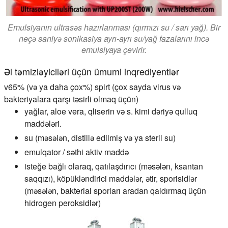
Emulsiyanın ultrasəs hazırlanması (qırmızı su / sarı yağ). Bir
neçə saniyə sonikasiya ayrı-ayrı su/yağ fazalarını incə
emulsiyaya çevirir.
Əl təmizləyiciləri üçün ümumi inqrediyentlər
v65% (və ya daha çox%) spirt (çox sayda virus və
bakteriyalara qarşı təsirli olmaq üçün)
yağlar, aloe vera, qliserin və s. kimi dəriyə qulluq
maddələri.
su (məsələn, distillə edilmiş və ya steril su)
emulqator / səthi aktiv maddə
isteğe bağlı olaraq, qatılaşdırıcı (məsələn, ksantan
saqqızı), köpükləndirici maddələr, ətir, sporisidlər
(məsələn, bakterial sporları aradan qaldırmaq üçün
hidrogen peroksidlər)