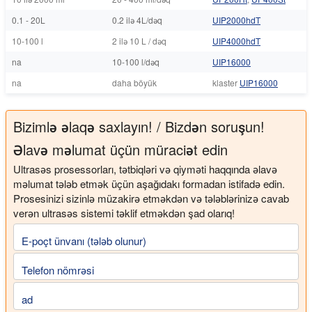
0.1 - 20L
0.2 ilə 4L/dəq
UIP2000hdT
10-100 l
2 ilə 10 L / dəq
UIP4000hdT
na
10-100 l/dəq
UIP16000
na
daha böyük
klaster
UIP16000
Bizimlə əlaqə saxlayın! / Bizdən soruşun!
Əlavə məlumat üçün müraciət edin
Ultrasəs prosessorları, tətbiqləri və qiyməti haqqında əlavə
məlumat tələb etmək üçün aşağıdakı formadan istifadə edin.
Prosesinizi sizinlə müzakirə etməkdən və tələblərinizə cavab
verən ultrasəs sistemi təklif etməkdən şad olarıq!
E-poçt ünvanı (tələb olunur)
Telefon nömrəsi
ad