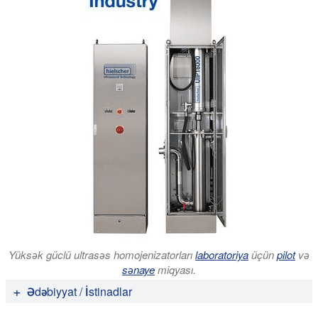
Yüksək güclü ultrasəs homojenizatorları
laboratoriya
üçün
pilot
və
sənaye
miqyası.
Ədəbiyyat / İstinadlar
Aparajita Chatterjee, Giulia Bandini, Edwin Motari,