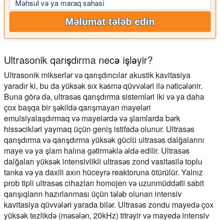
Məhsul və ya maraq sahəsi
Məlumat tələb edin
Ultrasonik qarışdırma necə işləyir?
Ultrasonik mikserlər və qarışdırıcılar akustik kavitasiya
yaradır ki, bu da yüksək sıx kəsmə qüvvələri ilə nəticələnir.
Buna görə də, ultrasəs qarışdırma sistemləri iki və ya daha
çox başqa bir şəkildə qarışmayan mayeləri
emulsiyalaşdırmaq və mayelərdə və şlamlarda bərk
hissəcikləri yaymaq üçün geniş istifadə olunur. Ultrasəs
qarışdırma və qarışdırma yüksək güclü ultrasəs dalğalarını
maye və ya şlam halına gətirməklə əldə edilir. Ultrasəs
dalğaları yüksək intensivlikli ultrasəs zond vasitəsilə toplu
tanka və ya daxili axın hüceyrə reaktoruna ötürülür. Yalnız
prob tipli ultrasəs cihazları homojen və uzunmüddətli sabit
qarışıqların hazırlanması üçün tələb olunan intensiv
kavitasiya qüvvələri yarada bilər. Ultrasəs zondu mayedə çox
yüksək tezlikdə (məsələn, 20kHz) titrəyir və mayedə intensiv