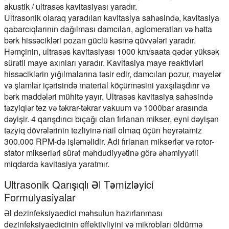
akustik / ultrasəs kavitasiyası yaradır.
Ultrasonik olaraq yaradılan kavitasiya sahəsində, kavitasiya
qabarcıqlarının dağılması damcıları, aglomeratları və hətta
bərk hissəcikləri pozan güclü kəsmə qüvvələri yaradır.
Həmçinin, ultrasəs kavitasiyası 1000 km/saata qədər yüksək
sürətli maye axınları yaradır. Kavitasiya maye reaktivləri
hissəciklərin yığılmalarına təsir edir, damcıları pozur, mayelər
və şlamlar içərisində material köçürməsini yaxşılaşdırır və
bərk maddələri mühitə yayır. Ultrasəs kavitasiya sahəsində
təzyiqlər tez və təkrar-təkrar vakuum və 1000bar arasında
dəyişir. 4 qarışdırıcı bıçağı olan fırlanan mikser, eyni dəyişən
təzyiq dövrələrinin tezliyinə nail olmaq üçün heyrətamiz
300.000 RPM-də işləməlidir. Adi fırlanan mikserlər və rotor-
stator mikserləri sürət məhdudiyyətinə görə əhəmiyyətli
miqdarda kavitasiya yaratmır.
Ultrasonik Qarışıqlı Əl Təmizləyici
Formulyasiyalar
Əl dezinfeksiyaedici məhsulun hazırlanması
dezinfeksiyaedicinin effektivliyini və mikrobları öldürmə