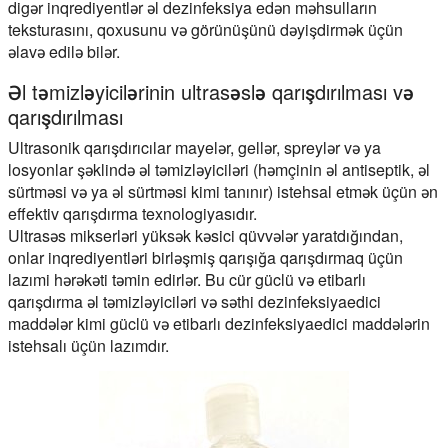
digər inqrediyentlər əl dezinfeksiya edən məhsulların
teksturasını, qoxusunu və görünüşünü dəyişdirmək üçün
əlavə edilə bilər.
Əl təmizləyicilərinin ultrasəslə qarışdırılması və
qarışdırılması
Ultrasonik qarışdırıcılar mayelər, gellər, spreylər və ya
losyonlar şəklində əl təmizləyiciləri (həmçinin əl antiseptik, əl
sürtməsi və ya əl sürtməsi kimi tanınır) istehsal etmək üçün ən
effektiv qarışdırma texnologiyasıdır.
Ultrasəs mikserləri yüksək kəsici qüvvələr yaratdığından,
onlar inqrediyentləri birləşmiş qarışığa qarışdırmaq üçün
lazımi hərəkəti təmin edirlər. Bu cür güclü və etibarlı
qarışdırma əl təmizləyiciləri və səthi dezinfeksiyaedici
maddələr kimi güclü və etibarlı dezinfeksiyaedici maddələrin
istehsalı üçün lazımdır.