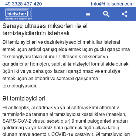
+49 3328 437-420
info@hielscher.com
Sənaye ultrasəs mikserləri ilə əl
təmizləyicilərinin istehsalı
Əl təmizləyiciləri və dezinfeksiyaedici məhlullar istehsal
etmək üçün ardıcıl qarışıq əldə etmək üçün güclü qarışdırma
texnologiyası tələb olunur. Ultrasonik mikserlər və
qarışdırıcılar homojen, sabit əl təmizləyici formul əldə etmək
üçün iki və ya daha çox fazanı qarışdırmaq və emulsiya
etmək üçün ən etibarlı və səmərəli qarışdırma
texnologiyasıdır.
Əl təmizləyiciləri
Əl antiseptik, əl sürtmək və ya əl sürtmək kimi alternativ
terminlərlə də tanınan əl təmizləyicisi xəstəliklərə (məsələn,
SARS-CoV-2 virusu səbəb olur) ümumi patogenləri aradan
qaldırmaq və ya təsirsiz hala gətirmək üçün əllərə tətbiq
olunan maye agentdir. COVID-19 xəstəliyi). Əl təmizləyiciləri