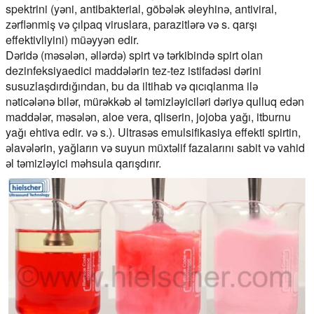
spektrini (yəni, antibakterial, göbələk əleyhinə, antiviral,
zərflənmiş və çılpaq viruslara, parazitlərə və s. qarşı
effektivliyini) müəyyən edir.
Dəridə (məsələn, əllərdə) spirt və tərkibində spirt olan
dezinfeksiyaedici maddələrin tez-tez istifadəsi dərini
susuzlaşdırdığından, bu da iltihab və qıcıqlanma ilə
nəticələnə bilər, mürəkkəb əl təmizləyiciləri dəriyə qulluq edən
maddələr, məsələn, aloe vera, qliserin, jojoba yağı, itburnu
yağı ehtiva edir. və s.). Ultrasəs emulsifikasiya effekti spirtin,
əlavələrin, yağların və suyun müxtəlif fazalarını sabit və vahid
əl təmizləyici məhsula qarışdırır.