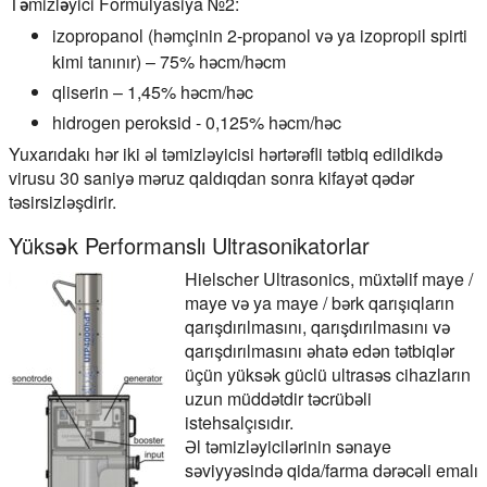
Təmizləyici Formulyasiya №2:
izopropanol (həmçinin 2-propanol və ya izopropil spirti
kimi tanınır) – 75% həcm/həcm
qliserin – 1,45% həcm/həc
hidrogen peroksid - 0,125% həcm/həc
Yuxarıdakı hər iki əl təmizləyicisi hərtərəfli tətbiq edildikdə
virusu 30 saniyə məruz qaldıqdan sonra kifayət qədər
təsirsizləşdirir.
Yüksək Performanslı Ultrasonikatorlar
Hielscher Ultrasonics, müxtəlif maye /
maye və ya maye / bərk qarışıqların
qarışdırılmasını, qarışdırılmasını və
qarışdırılmasını əhatə edən tətbiqlər
üçün yüksək güclü ultrasəs cihazların
uzun müddətdir təcrübəli
istehsalçısıdır.
Əl təmizləyicilərinin sənaye
səviyyəsində qida/farma dərəcəli emalı