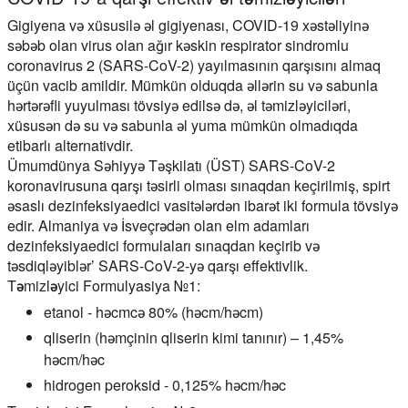
Gigiyena və xüsusilə əl gigiyenası, COVID-19 xəstəliyinə
səbəb olan virus olan ağır kəskin respirator sindromlu
coronavirus 2 (SARS-CoV-2) yayılmasının qarşısını almaq
üçün vacib amildir. Mümkün olduqda əllərin su və sabunla
hərtərəfli yuyulması tövsiyə edilsə də, əl təmizləyiciləri,
xüsusən də su və sabunla əl yuma mümkün olmadıqda
etibarlı alternativdir.
Ümumdünya Səhiyyə Təşkilatı (ÜST) SARS-CoV-2
koronavirusuna qarşı təsirli olması sınaqdan keçirilmiş, spirt
əsaslı dezinfeksiyaedici vasitələrdən ibarət iki formula tövsiyə
edir. Almaniya və İsveçrədən olan elm adamları
dezinfeksiyaedici formulaları sınaqdan keçirib və
təsdiqləyiblər’ SARS-CoV-2-yə qarşı effektivlik.
Təmizləyici Formulyasiya №1:
etanol - həcmcə 80% (həcm/həcm)
qliserin (həmçinin qliserin kimi tanınır) – 1,45%
həcm/həc
hidrogen peroksid - 0,125% həcm/həc