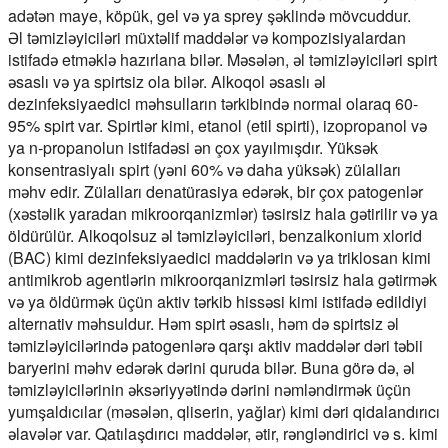
adətən maye, köpük, gel və ya sprey şəklində mövcuddur.
Əl təmizləyiciləri müxtəlif maddələr və kompozisiyalardan
istifadə etməklə hazırlana bilər. Məsələn, əl təmizləyiciləri spirt
əsaslı və ya spirtsiz ola bilər. Alkoqol əsaslı əl
dezinfeksiyaedici məhsulların tərkibində normal olaraq 60-
95% spirt var. Spirtlər kimi, etanol (etil spirti), izopropanol və
ya n-propanolun istifadəsi ən çox yayılmışdır. Yüksək
konsentrasiyalı spirt (yəni 60% və daha yüksək) zülalları
məhv edir. Zülalları denatürasiya edərək, bir çox patogenlər
(xəstəlik yaradan mikroorqanizmlər) təsirsiz hala gətirilir və ya
öldürülür. Alkoqolsuz əl təmizləyiciləri, benzalkonium xlorid
(BAC) kimi dezinfeksiyaedici maddələrin və ya triklosan kimi
antimikrob agentlərin mikroorqanizmləri təsirsiz hala gətirmək
və ya öldürmək üçün aktiv tərkib hissəsi kimi istifadə edildiyi
alternativ məhsuldur. Həm spirt əsaslı, həm də spirtsiz əl
təmizləyicilərində patogenlərə qarşı aktiv maddələr dəri təbii
baryerini məhv edərək dərini quruda bilər. Buna görə də, əl
təmizləyicilərinin əksəriyyətində dərini nəmləndirmək üçün
yumşaldıcılar (məsələn, qliserin, yağlar) kimi dəri qidalandırıcı
əlavələr var. Qatılaşdırıcı maddələr, ətir, rəngləndirici və s. kimi