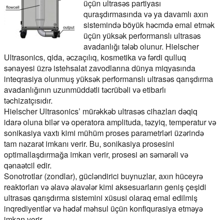
üçün ultrasəs partiyası
quraşdırmasında və ya davamlı axın
sistemində böyük həcmdə emal etmək
üçün yüksək performanslı ultrasəs
avadanlığı tələb olunur. Hielscher
Ultrasonics, qida, əczaçılıq, kosmetika və fərdi qulluq
sənayesi üzrə istehsalat zavodlarına dünya miqyasında
inteqrasiya olunmuş yüksək performanslı ultrasəs qarışdırma
avadanlığının uzunmüddətli təcrübəli və etibarlı
təchizatçısıdır.
Hielscher Ultrasonics’ mürəkkəb ultrasəs cihazları dəqiq
idarə oluna bilər və operatora amplituda, təzyiq, temperatur və
sonikasiya vaxtı kimi mühüm proses parametrləri üzərində
tam nəzarət imkanı verir. Bu, sonikasiya prosesini
optimallaşdırmağa imkan verir, prosesi ən səmərəli və
qənaətcil edir.
Sonotrotlar (zondlar), gücləndirici buynuzlar, axın hüceyrə
reaktorları və əlavə əlavələr kimi aksesuarların geniş çeşidi
ultrasəs qarışdırma sistemini xüsusi olaraq emal edilmiş
inqrediyentlər və hədəf məhsul üçün konfiqurasiya etməyə
imkan verir.