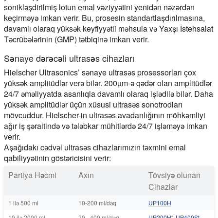
sonikləşdirilmiş lotun emal vəziyyətini yenidən nəzərdən
keçirməyə imkan verir. Bu, prosesin standartlaşdırılmasına,
davamlı olaraq yüksək keyfiyyətli məhsula və Yaxşı İstehsalat
Təcrübələrinin (GMP) tətbiqinə imkan verir.
Sənaye dərəcəli ultrasəs cihazları
Hielscher Ultrasonics’ sənaye ultrasəs prosessorları çox
yüksək amplitüdlər verə bilər. 200µm-ə qədər olan amplitüdlər
24/7 əməliyyatda asanlıqla davamlı olaraq işlədilə bilər. Daha
yüksək amplitüdlər üçün xüsusi ultrasəs sonotrodları
mövcuddur. Hielscher-in ultrasəs avadanlığının möhkəmliyi
ağır iş şəraitində və tələbkar mühitlərdə 24/7 işləməyə imkan
verir.
Aşağıdakı cədvəl ultrasəs cihazlarımızın təxmini emal
qabiliyyətinin göstəricisini verir:
Partiya Həcmi
Axın
Tövsiyə olunan
Cihazlar
1 ilə 500 ml
10-200 ml/dəq
UP100H
10 ilə 2000 ml
20 - 400 ml/dəq
UP200Ht
,
UP400St