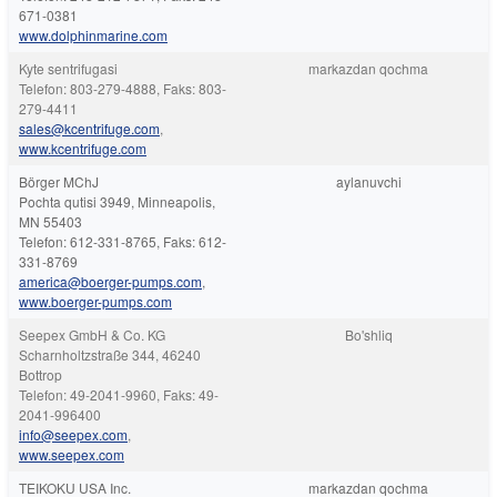
671-0381
www.dolphinmarine.com
Kyte sentrifugasi
markazdan qochma
Telefon: 803-279-4888, Faks: 803-
279-4411
sales@kcentrifuge.com
,
www.kcentrifuge.com
Börger MChJ
aylanuvchi
Pochta qutisi 3949, Minneapolis,
MN 55403
Telefon: 612-331-8765, Faks: 612-
331-8769
america@boerger-pumps.com
,
www.boerger-pumps.com
Seepex GmbH & Co. KG
Bo'shliq
Scharnholtzstraße 344, 46240
Bottrop
Telefon: 49-2041-9960, Faks: 49-
2041-996400
info@seepex.com
,
www.seepex.com
TEIKOKU USA Inc.
markazdan qochma