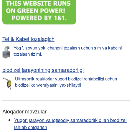
Tel & Kabel tozalagich
Yog ', sovun yoki changni tozalash uchun sim va kabelni
tozalash tizimi.
biodizel jarayonining samaradorligi
Ultrasonik reaktorlar yuqori biodizel rentabelligi uchun
biodizel konversiyasini yaxshilaydi
Aloqador mavzular
Yuqori jarayon va iqtisodiy samaradorlik bilan biodizel
ishlab chiqarish