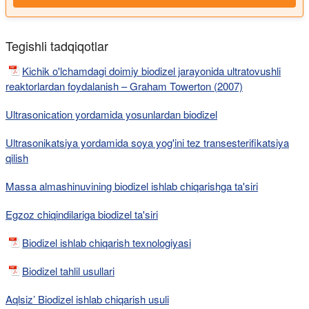
Tegishli tadqiqotlar
Kichik o'lchamdagi doimiy biodizel jarayonida ultratovushli
reaktorlardan foydalanish – Graham Towerton (2007)
Ultrasonication yordamida yosunlardan biodizel
Ultrasonikatsiya yordamida soya yog'ini tez transesterifikatsiya
qilish
Massa almashinuvining biodizel ishlab chiqarishga ta'siri
Egzoz chiqindilariga biodizel ta'siri
Biodizel ishlab chiqarish texnologiyasi
Biodizel tahlil usullari
Aqlsiz’ Biodizel ishlab chiqarish usuli