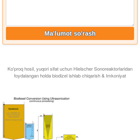
Ma'lumot so'rash
Ko'proq hosil, yuqori sifat uchun Hielscher Sonoreaktorlaridan
foydalangan holda biodizel ishlab chiqarish & Imkoniyat
Ushbu video darsda biz sizni ultratovushli biodizel reaktorlari 