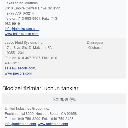
Texas shtab-kvartirasi
7010 Empire Central Drive, Xyuston,
Texas 77040-3214
Telefon: 713-983-9901, Faks: 713-
983-9919
info@teikoku-usa.com
,
www.teikoku-usa.com
Jaeco Fluid Systems Inc.
Diafragma
17 Li Blvd. Ste. D, Malvern, PA
O'lchash
19355-1234
Telefon: 610-407-7207, Faks: 610-
407-7211
sales@jaecofs.com
,
www.jaecofs.com
Biodizel tizimlari uchun tanklar
Kompaniya
United Industries Group, Inc.
Pochta qutisi 8009, Newport Beach, CA 92658
Telefon: 949-759-3200, Faks: 949-759-3425
info@unitedind.com
,
www.unitedind.com