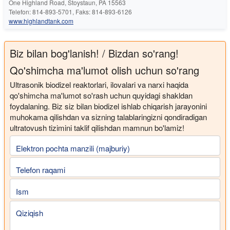
One Highland Road, Stoystaun, PA 15563
Telefon: 814-893-5701, Faks: 814-893-6126
www.highlandtank.com
Biz bilan bog'lanish! / Bizdan so'rang!
Qo'shimcha ma'lumot olish uchun so'rang
Ultrasonik biodizel reaktorlari, ilovalari va narxi haqida
qo'shimcha ma'lumot so'rash uchun quyidagi shakldan
foydalaning. Biz siz bilan biodizel ishlab chiqarish jarayonini
muhokama qilishdan va sizning talablaringizni qondiradigan
ultratovush tizimini taklif qilishdan mamnun bo'lamiz!
Elektron pochta manzili (majburiy)
Telefon raqami
Ism
Qiziqish