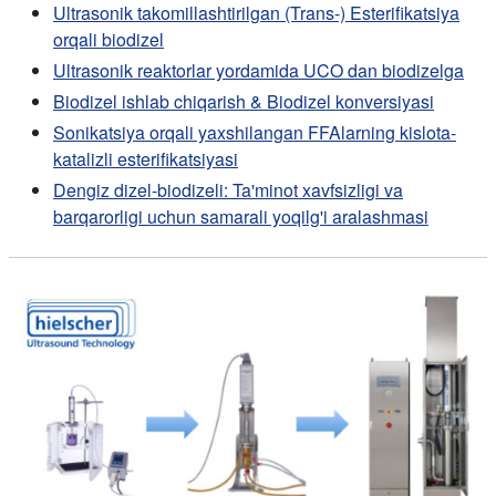
Ultrasonik takomillashtirilgan (Trans-) Esterifikatsiya
orqali biodizel
Ultrasonik reaktorlar yordamida UCO dan biodizelga
Biodizel ishlab chiqarish & Biodizel konversiyasi
Sonikatsiya orqali yaxshilangan FFAlarning kislota-
katalizli esterifikatsiyasi
Dengiz dizel-biodizeli: Ta'minot xavfsizligi va
barqarorligi uchun samarali yoqilg'i aralashmasi