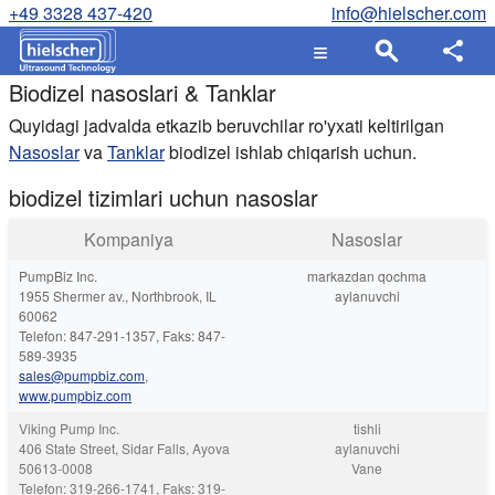
+49 3328 437-420
info@hielscher.com
Biodizel nasoslari & Tanklar
Quyidagi jadvalda etkazib beruvchilar ro'yxati keltirilgan
Nasoslar
va
Tanklar
biodizel ishlab chiqarish uchun.
biodizel tizimlari uchun nasoslar
Kompaniya
Nasoslar
PumpBiz Inc.
markazdan qochma
1955 Shermer av., Northbrook, IL
aylanuvchi
60062
Telefon: 847-291-1357, Faks: 847-
589-3935
sales@pumpbiz.com
,
www.pumpbiz.com
Viking Pump Inc.
tishli
406 State Street, Sidar Falls, Ayova
aylanuvchi
50613-0008
Vane
Telefon: 319-266-1741, Faks: 319-