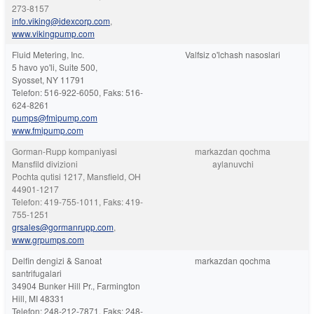
273-8157
info.viking@idexcorp.com
,
www.vikingpump.com
Fluid Metering, Inc.
Valfsiz o'lchash nasoslari
5 havo yo'li, Suite 500,
Syosset, NY 11791
Telefon: 516-922-6050, Faks: 516-
624-8261
pumps@fmipump.com
www.fmipump.com
Gorman-Rupp kompaniyasi
markazdan qochma
Mansfild divizioni
aylanuvchi
Pochta qutisi 1217, Mansfield, OH
44901-1217
Telefon: 419-755-1011, Faks: 419-
755-1251
grsales@gormanrupp.com
,
www.grpumps.com
Delfin dengizi & Sanoat
markazdan qochma
santrifugalari
34904 Bunker Hill Pr., Farmington
Hill, MI 48331
Telefon: 248-212-7871, Faks: 248-