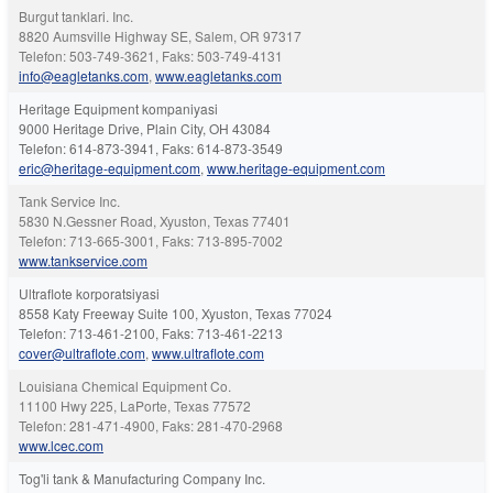
Burgut tanklari. Inc.
8820 Aumsville Highway SE, Salem, OR 97317
Telefon: 503-749-3621, Faks: 503-749-4131
info@eagletanks.com
,
www.eagletanks.com
Heritage Equipment kompaniyasi
9000 Heritage Drive, Plain City, OH 43084
Telefon: 614-873-3941, Faks: 614-873-3549
eric@heritage-equipment.com
,
www.heritage-equipment.com
Tank Service Inc.
5830 N.Gessner Road, Xyuston, Texas 77401
Telefon: 713-665-3001, Faks: 713-895-7002
www.tankservice.com
Ultraflote korporatsiyasi
8558 Katy Freeway Suite 100, Xyuston, Texas 77024
Telefon: 713-461-2100, Faks: 713-461-2213
cover@ultraflote.com
,
www.ultraflote.com
Louisiana Chemical Equipment Co.
11100 Hwy 225, LaPorte, Texas 77572
Telefon: 281-471-4900, Faks: 281-470-2968
www.lcec.com
Tog'li tank & Manufacturing Company Inc.