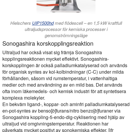
Hielschers
UIP1500hd
med flödescell – en 1,5 kW kraftfull
ultraljudsprocessor för kemiska processer i
genomströmningsläge
Sonogashira korskopplingsreaktion
Ultraljud har också visat sig främja Sonogashira
kopplingsreaktionen mycket effektivt. Sonogashira-
korskopplingen är också palladiumkatalyserad och används
för organisk syntes av kol-kolbindningar (C-C) under milda
förhållanden, såsom vid rumstemperatur, i vattenhaltiga
medier och med användning av en mild bas. Det används
ofta inom läkemedels- och kemisk industri för att syntetisera
komplexa molekyler.
En bekväm ligand-, koppar- och aminfri palladiumkatalyserad
en-pot-syntes av benso[
b
]furans/nitro benzo[
b
]furaner via
Sonogashira koppling-5-endo-dig-cyklisering med hjälp av
ultraljud vid omgivningstemperatur. Reaktionen har
påverkats mycket positivt av sonokemiska effekter. [jfr