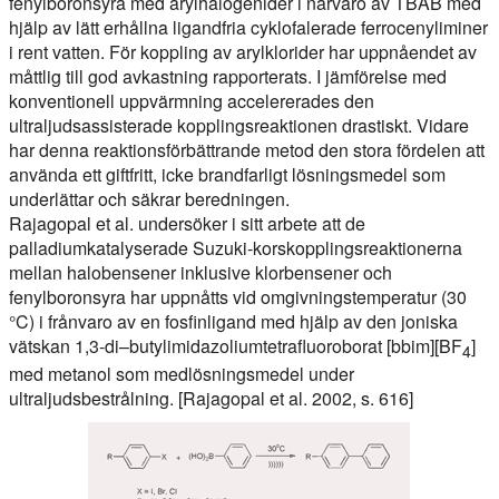
fenylboronsyra med arylhalogenider i närvaro av TBAB med
hjälp av lätt erhållna ligandfria cyklofalerade ferrocenyliminer
i rent vatten. För koppling av arylklorider har uppnåendet av
måttlig till god avkastning rapporterats. I jämförelse med
konventionell uppvärmning accelererades den
ultraljudsassisterade kopplingsreaktionen drastiskt. Vidare
har denna reaktionsförbättrande metod den stora fördelen att
använda ett giftfritt, icke brandfarligt lösningsmedel som
underlättar och säkrar beredningen.
Rajagopal et al. undersöker i sitt arbete att de
palladiumkatalyserade Suzuki-korskopplingsreaktionerna
mellan halobensener inklusive klorbensener och
fenylboronsyra har uppnåtts vid omgivningstemperatur (30
°C) i frånvaro av en fosfinligand med hjälp av den joniska
vätskan 1,3-di–butylimidazoliumtetrafluoroborat [bbim][BF
]
4
med metanol som medlösningsmedel under
ultraljudsbestrålning. [Rajagopal et al. 2002, s. 616]