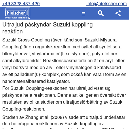
+49 3328 437-420
info@hielscher.com
Ultraljud påskyndar Suzuki koppling
reaktion
Suzuki Cross-Coupling (även känd som Suzuki-Miyaura
Coupling) är en organisk reaktion med syftet att syntetisera
bifenylderivat, vinylaromater (t.ex. styrener), poly-olefiner
samt alkylbromider. Reaktionsbasmaterialen är en aryl- eller
vinyl-borsyra med en aryl- eller vinylhalogenid katalyserad
av ett palladium(0)-komplex, som också kan vara i form av en
nanomaterialbaserad katalysator.
För Suzuki Coupling-reaktionen har ultraljud visat sig
påskynda hela reaktionen. Denna artikel ger en översikt över
resultaten av olika studier om ultraljudsförbättring av Suzuki
Coupling-reaktionen.
Studien av Zhang et al. (2008) visade att ultraljud underlättar
den heterogena reaktionen av Suzuki-koppling av