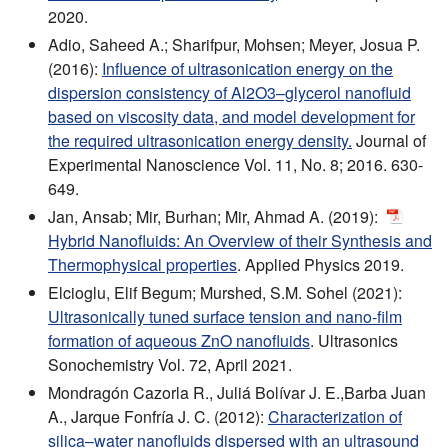
2020.
Adio, Saheed A.; Sharifpur, Mohsen; Meyer, Josua P.
(2016):
Influence of ultrasonication energy on the
dispersion consistency of Al2O3–glycerol nanofluid
based on viscosity data, and model development for
the required ultrasonication energy density.
Journal of
Experimental Nanoscience Vol. 11, No. 8; 2016. 630-
649.
Jan, Ansab; Mir, Burhan; Mir, Ahmad A. (2019):
Hybrid Nanofluids: An Overview of their Synthesis and
Thermophysical properties
. Applied Physics 2019.
Elcioglu, Elif Begum; Murshed, S.M. Sohel (2021):
Ultrasonically tuned surface tension and nano-film
formation of aqueous ZnO nanofluids
. Ultrasonics
Sonochemistry Vol. 72, April 2021.
Mondragón Cazorla R., Juliá Bolívar J. E.,Barba Juan
A., Jarque Fonfría J. C. (2012):
Characterization of
silica–water nanofluids dispersed with an ultrasound