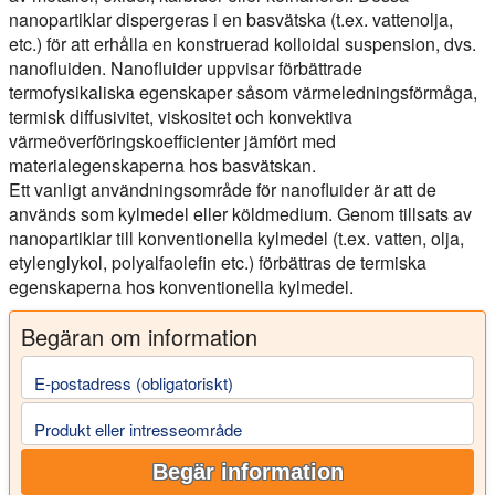
nanopartiklar dispergeras i en basvätska (t.ex. vattenolja,
etc.) för att erhålla en konstruerad kolloidal suspension, dvs.
nanofluiden. Nanofluider uppvisar förbättrade
termofysikaliska egenskaper såsom värmeledningsförmåga,
termisk diffusivitet, viskositet och konvektiva
värmeöverföringskoefficienter jämfört med
materialegenskaperna hos basvätskan.
Ett vanligt användningsområde för nanofluider är att de
används som kylmedel eller köldmedium. Genom tillsats av
nanopartiklar till konventionella kylmedel (t.ex. vatten, olja,
etylenglykol, polyalfaolefin etc.) förbättras de termiska
egenskaperna hos konventionella kylmedel.
Begäran om information
E-postadress (obligatoriskt)
Produkt eller intresseområde
Begär information