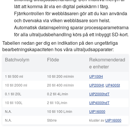
lätt att komma åt via en digital pekskärm i färg.
Fjärrkontrollen för webbläsaren gör att du kan använda
och övervaka via vilken webbläsare som helst.
Automatisk datainspelning sparar processparametrarna
för alla ultraljudsbehandling körs på ett inbyggt SD-kort.
Tabellen nedan ger dig en indikation på den ungefärliga
bearbetningskapaciteten hos våra ultraljudsapparater:
Batchvolym
Flöde
Rekommenderad
e enheter
1 till 500 ml
10 till 200 ml/min
UP100H
10 till 2000 ml
20 till 400 ml/min
UP200Ht
,
UP400St
0.1 till 20L
0.2 till 4L/min
UIP2000hdT
10 till 100L
2 till 10L/min
UIP4000hdT
N.A.
10 till 100 L/min
UIP16000
N.A.
Större
kluster av
UIP16000