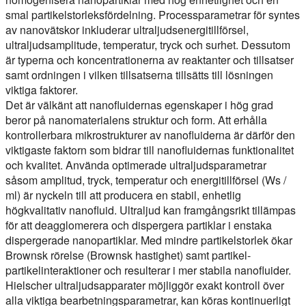
smal partikelstorleksfördelning. Processparametrar för syntes
av nanovätskor inkluderar ultraljudsenergitillförsel,
ultraljudsamplitude, temperatur, tryck och surhet. Dessutom
är typerna och koncentrationerna av reaktanter och tillsatser
samt ordningen i vilken tillsatserna tillsätts till lösningen
viktiga faktorer.
Det är välkänt att nanofluidernas egenskaper i hög grad
beror på nanomaterialens struktur och form. Att erhålla
kontrollerbara mikrostrukturer av nanofluiderna är därför den
viktigaste faktorn som bidrar till nanofluidernas funktionalitet
och kvalitet. Använda optimerade ultraljudsparametrar
såsom amplitud, tryck, temperatur och energitillförsel (Ws /
ml) är nyckeln till att producera en stabil, enhetlig
högkvalitativ nanofluid. Ultraljud kan framgångsrikt tillämpas
för att deagglomerera och dispergera partiklar i enstaka
dispergerade nanopartiklar. Med mindre partikelstorlek ökar
Brownsk rörelse (Brownsk hastighet) samt partikel-
partikelinteraktioner och resulterar i mer stabila nanofluider.
Hielscher ultraljudsapparater möjliggör exakt kontroll över
alla viktiga bearbetningsparametrar, kan köras kontinuerligt