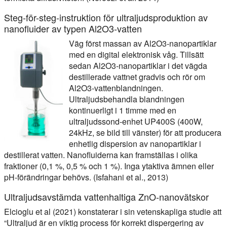
Steg-för-steg-instruktion för ultraljudsproduktion av
nanofluider av typen Al2O3-vatten
Väg först massan av Al2O3-nanopartiklar
med en digital elektronisk våg. Tillsätt
sedan Al2O3-nanopartiklar i det vägda
destillerade vattnet gradvis och rör om
Al2O3-vattenblandningen.
Ultraljudsbehandla blandningen
kontinuerligt i 1 timme med en
ultraljudssond-enhet UP400S (400W,
24kHz, se bild till vänster) för att producera
enhetlig dispersion av nanopartiklar i
destillerat vatten. Nanofluiderna kan framställas i olika
fraktioner (0,1 %, 0,5 % och 1 %). Inga ytaktiva ämnen eller
pH-förändringar behövs. (Isfahani et al., 2013)
Ultraljudsavstämda vattenhaltiga ZnO-nanovätskor
Elcioglu et al (2021) konstaterar i sin vetenskapliga studie att
“Ultraljud är en viktig process för korrekt dispergering av