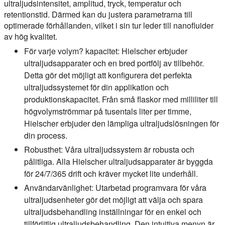
ultraljudsintensitet, amplitud, tryck, temperatur och
retentionstid. Därmed kan du justera parametrarna till
optimerade förhållanden, vilket i sin tur leder till nanofluider
av hög kvalitet.
För varje volym? kapacitet:
Hielscher erbjuder
ultraljudsapparater och en bred portfölj av tillbehör.
Detta gör det möjligt att konfigurera det perfekta
ultraljudssystemet för din applikation och
produktionskapacitet. Från små flaskor med milliliter till
högvolymströmmar på tusentals liter per timme,
Hielscher erbjuder den lämpliga ultraljudslösningen för
din process.
Robusthet:
Våra ultraljudssystem är robusta och
pålitliga. Alla Hielscher ultraljudsapparater är byggda
för 24/7/365 drift och kräver mycket lite underhåll.
Användarvänlighet:
Utarbetad programvara för våra
ultraljudsenheter gör det möjligt att välja och spara
ultraljudsbehandling inställningar för en enkel och
tillförlitlig ultraljudsbehandling. Den intuitiva menyn är