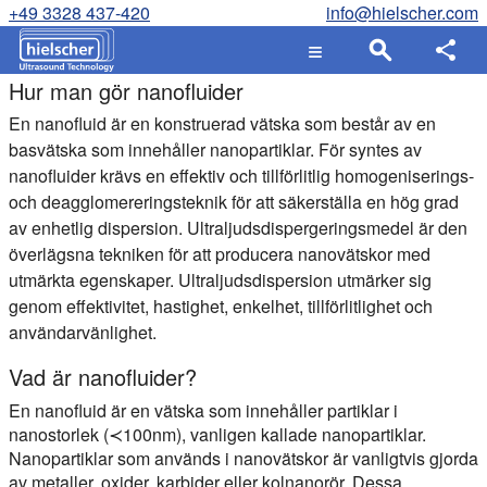
+49 3328 437-420
info@hielscher.com
Hur man gör nanofluider
En nanofluid är en konstruerad vätska som består av en
basvätska som innehåller nanopartiklar. För syntes av
nanofluider krävs en effektiv och tillförlitlig homogeniserings-
och deagglomereringsteknik för att säkerställa en hög grad
av enhetlig dispersion. Ultraljudsdispergeringsmedel är den
överlägsna tekniken för att producera nanovätskor med
utmärkta egenskaper. Ultraljudsdispersion utmärker sig
genom effektivitet, hastighet, enkelhet, tillförlitlighet och
användarvänlighet.
Vad är nanofluider?
En nanofluid är en vätska som innehåller partiklar i
nanostorlek (≺100nm), vanligen kallade nanopartiklar.
Nanopartiklar som används i nanovätskor är vanligtvis gjorda
av metaller, oxider, karbider eller kolnanorör. Dessa