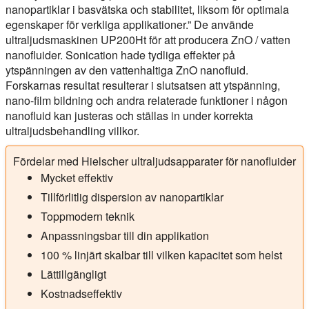
nanopartiklar i basvätska och stabilitet, liksom för optimala
egenskaper för verkliga applikationer.” De använde
ultraljudsmaskinen UP200Ht för att producera ZnO / vatten
nanofluider. Sonication hade tydliga effekter på
ytspänningen av den vattenhaltiga ZnO nanofluid.
Forskarnas resultat resulterar i slutsatsen att ytspänning,
nano-film bildning och andra relaterade funktioner i någon
nanofluid kan justeras och ställas in under korrekta
ultraljudsbehandling villkor.
Fördelar med Hielscher ultraljudsapparater för nanofluider
Mycket effektiv
Tillförlitlig dispersion av nanopartiklar
Toppmodern teknik
Anpassningsbar till din applikation
100 % linjärt skalbar till vilken kapacitet som helst
Lättillgängligt
Kostnadseffektiv