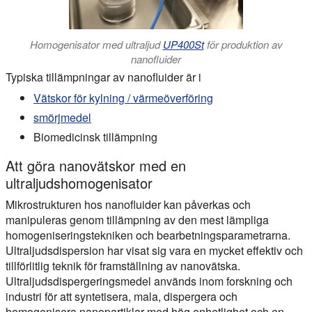
Homogenisator med ultraljud
UP400St
för produktion av
nanofluider
Typiska tillämpningar av nanofluider är i
Vätskor för kylning / värmeöverföring
smörjmedel
Biomedicinsk tillämpning
Att göra nanovätskor med en
ultraljudshomogenisator
Mikrostrukturen hos nanofluider kan påverkas och
manipuleras genom tillämpning av den mest lämpliga
homogeniseringstekniken och bearbetningsparametrarna.
Ultraljudsdispersion har visat sig vara en mycket effektiv och
tillförlitlig teknik för framställning av nanovätska.
Ultraljudsdispergeringsmedel används inom forskning och
industri för att syntetisera, mala, dispergera och
homogenisera nanopartiklar med hög enhetlighet och en