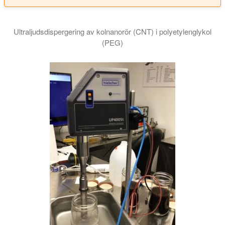
Ultraljudsdispergering av kolnanorör (CNT) i polyetylenglykol
(PEG)
Ultraljudssyntetiserade nanovätskor är effektiva kylmedel och