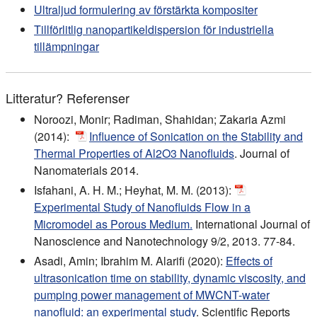
Ultraljud formulering av förstärkta kompositer
Tillförlitlig nanopartikeldispersion för industriella
tillämpningar
Litteratur? Referenser
Noroozi, Monir; Radiman, Shahidan; Zakaria Azmi
(2014):
Influence of Sonication on the Stability and
Thermal Properties of Al2O3 Nanofluids
. Journal of
Nanomaterials 2014.
Isfahani, A. H. M.; Heyhat, M. M. (2013):
Experimental Study of Nanofluids Flow in a
Micromodel as Porous Medium.
International Journal of
Nanoscience and Nanotechnology 9/2, 2013. 77-84.
Asadi, Amin; Ibrahim M. Alarifi (2020):
Effects of
ultrasonication time on stability, dynamic viscosity, and
pumping power management of MWCNT-water
nanofluid: an experimental study
. Scientific Reports