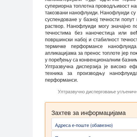
супериорна топлотна проводљивост нан
такозвани нанофлуиди. Нанофлуиди су т
суспендоване у базној течности попут
раствор. Нанофлуиди могу значајно 
течностима без наночестица или већ
површински набој и стабилност течнос
термичке перформансе нанофлуида
апликацијама за пренос топлоте јер п
у поређењу са конвенционалним базним
Ултразвучна дисперзија је високо еф
техника за производњу нанофлуид
перформанси.
Ултразвучно дисперговање угљеничн
Ултразвучно синтетисани нанофлуиди 
Захтев за информацијама
Адреса е-поште (обавезно)