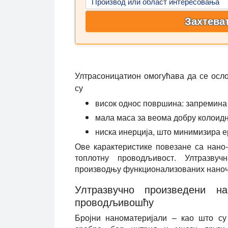
Производ или област интересовања
Захтева
Ултрасоницатион омогућава да се осл
су
висок однос површина: запремина 
мала маса за веома добру колоид
ниска инерција, што минимизира е
Ове карактеристике повезане са нано
топлотну проводљивост. Ултразвуч
производњу функционализованих наноч
Ултразвучно произведени н
проводљивошћу
Бројни наноматеријали – као што су