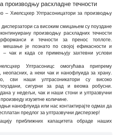
за производњу расхладне течности
ено – Хиелсцхер Ултрасоницатори за производњу
 дисперзатори са високим смицањем су поуздане
континуирану производњу расхладних течности
ерформанси и течности за пренос топлоте.
о мешање је познато по својој ефикасности и
и – чак и када се примењују захтевни услови
елсцхер Ултрасоницс омогућава припрему
, неопасних, а неки чак и нанофлуида за храну.
но, сви наши ултрасоникатори су високо
поуздани, сигурни за рад и веома робусни.
дана у недељи, чак и наши стони и ултразвучни
 произведу изузетне количине.
одњи нанофлуида или нас контактирајте одмах да
есплатан предлог за ултразвучни дисперзер!
ацију приближних капацитета обраде наших