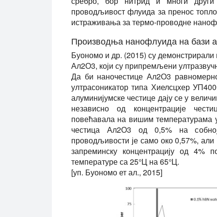
сребро, бор нитрид и многи други
проводљивост флуида за пренос топлот
истраживања за термо-проводне наноф
Производња нанофлуида на бази а
Буономо и др. (2015) су демонстрира
Ал2О3, који су припремљени ултразвуч
Да би наночестице Ал2О3 равномерно
ултрасоникатор типа Хиелсцхер УП400
алуминијумске честице дају се у величи
независно од концентрације чест
повећавала на вишим температурама у
честица Ал2О3 од 0,5% на собно
проводљивости је само око 0,57%, али 
запреминску концентрацију од 4% 
температуре са 25°Ц на 65°Ц.
[уп. Буономо ет ал., 2015]