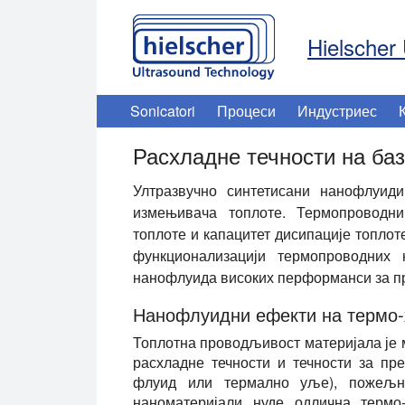
Hielscher 
Sonicatori
Процеси
Индустриес
Расхладне течности на ба
Ултразвучно синтетисани нанофлуиди
измењивача топлоте. Термопроводни
топлоте и капацитет дисипације топлот
функционализацији термопроводних 
нанофлуида високих перформанси за п
Нанофлуидни ефекти на термо
Топлотна проводљивост материјала је 
расхладне течности и течности за пре
флуид или термално уље), пожељна
наноматеријали нуде одлична термо