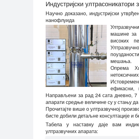
Индустријски ултрасоникатори 
Научно доказано, индустријски утврђ
нанофлуида
Ултразвучни
машине за 
високих п
Ултразвучн
поузданост
мешања.
Опрема Хи
нетоксичних
Истовреме
ефикасни, 
Направљени за рад 24 сата дневно, 7 
апарати средње величине су у стању да
Прочитајте више о ултразвучној произв
бисте добили детаљне консултације и б
Табела у наставку даје вам индик
ултразвучних апарата: