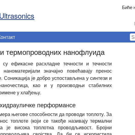
Биће 
Ultrasonics
Контакт
зи термопроводних нанофлуида
 су ефикасне расхладне течности и течности
 наноматеријали значајно повећавају пренос
е. Соникација је добро успостављена у синтези и
наночестица, као и у производњи стабилних
римене у хлађењу.
-хидрауличке перформансе
мера његове способности да проводи топлоту. За
нос топлоте (који се такође називају термални
 је висока топлотна проводљивост. Бројни
-проводљива својства. Да би се искористила