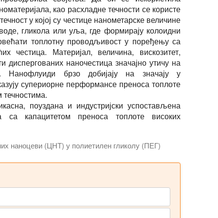
оматеријала, као расхладне течности се користе
ечност у којој су честице нанометарске величине
 воде, гликола или уља, где формирају колоидни
повећати топлотну проводљивост у поређењу са
их честица. Материјал, величина, вискозитет,
ти диспергованих наночестица значајно утичу на
. Нанофлуиди брзо добијају на значају у
оказују супериорне перформансе преноса топлоте
 течностима.
икасна, поуздана и индустријски успостављена
а са капацитетом преноса топлоте високих
их наноцеви (ЦНТ) у полиетилен гликолу (ПЕГ)
су ефикасне расхладне течности и течности измењивача то