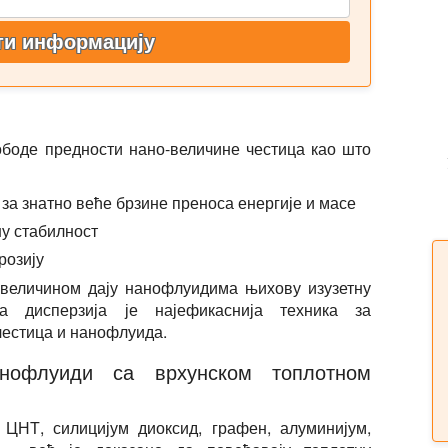
ти информацију
ободе предности нано-величине честица као што
за знатно веће брзине преноса енергије и масе
ну стабилност
розију
-величином дају нанофлуидима њихову изузетну
на дисперзија је најефикаснија техника за
естица и нанофлуида.
анофлуиди са врхунском топлотном
 ЦНТ, силицијум диоксид, графен, алуминијум,