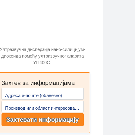
Ултразвучна дисперзија нано-силицијум-
диоксида помоћу ултразвучног апарата
УП400Ст
Захтев за информацијама
Адреса е-поште (обавезно)
Производ или област интересовања
Захтевати информацију