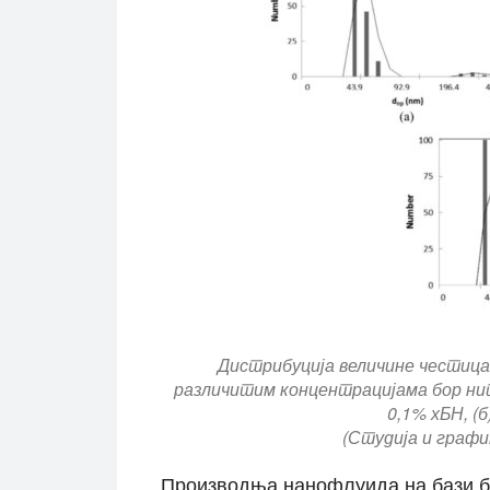
Дистрибуција величине честица
различитим концентрацијама бор нит
0,1% хБН, (б
(Студија и график
Производња нанофлуида на бази б