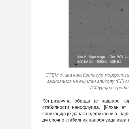
СТЕМ слика која приказује морфолог
заснованог на етилен гликолу (ЕГ) 
(Студија и график
“Ултразвучна обрада је најшире к
стабилности нанофлуида.” [Илхан ет 
соникација је данас најефикаснија, нај
дугорочно стабилних нанофлуида изва