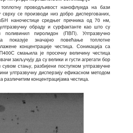
 топлотну проводљивост нанофлуида на бази
у сврху се производи низ добро диспергованих,
хБН наночестице средњег пречника од 70 нм,
 ултразвучну обраду и сурфактанте као што су
 поливинил пиролидон (ПВП). Ултразвучно
а показује значајно повећање топлотне
ажене концентрације честица. Соникација са
П400С смањила је просечну величину честица
вачи закључују да су велики и густи агрегати бор
м сувом стању, разбијени поступком ултразвучне
чини ултразвучну дисперзију ефикасном методом
а различитим концентрацијама честица.