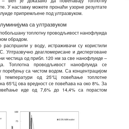
 – већ је доказано да повећавају топлотну
е. У наставку можете пронаћи узорне резултате
луиде припремљене под ултразвуком.
луминијума са ултразвуком
ли побољшану топлотну проводљивост нанофлуида
ном обрадом.
 распршили у воду, истраживачи су користили
С. Ултразвучно деагломерисане и дисперговане
ни честица од прибл. 120 нм за све нанофлуиде –
ица. Топлотна проводљивост нанофлуида се
 поређењу са чистом водом. Са концентрацијом
ј температури од 25°Ц повећање топлотне
на 65°Ц ова вредност се повећава на око 8%. За
повећање иде од 7,6% до 14,4% са порастом