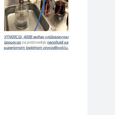
УП400Ст, 400В моћан ултразвучни
процесор
za proizvodnju
nanofluidi sa
superiornom toplotnom provodljivošću.
плоте. Термопроводни наноматеријали значајно повећавају