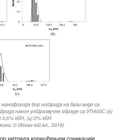
 нанофлуида бор нитрида на бази воде са
рида након ултразвучне обраде са УП400С (а)
) 0,5% хБН, (ц) 2% хБН
они: © Илхан ет ал., 2016)
ор нитрида коришћењем соникације