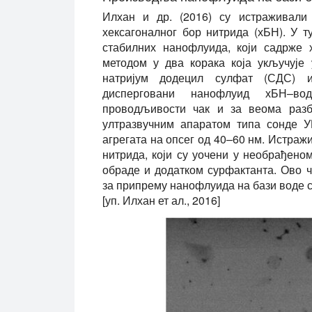
Илхан и др. (2016) су истраживали
хексагоналног бор нитрида (хБН). У т
стабилних нанофлуида, који садрже 
методом у два корака која укључује
натријум додецил сулфат (СДС) и
дисперговани нанофлуид хБН–вод
проводљивости чак и за веома разбл
ултразвучним апаратом типа сонде У
агрегата на опсег од 40–60 нм. Истражи
нитрида, који су уочени у необрађено
обраде и додатком сурфактанта. Ово 
за припрему нанофлуида на бази воде с
[уп. Илхан ет ал., 2016]