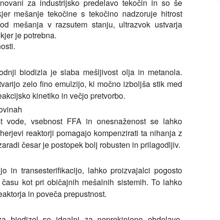
asnovani za industrijsko predelavo tekočin in so še
 kjer mešanje tekočine s tekočino nadzoruje hitrost
 od mešanja v razsutem stanju, ultrazvok ustvarja
kjer je potrebna.
osti.
odnji biodizla je slaba mešljivost olja in metanola.
stvarijo zelo fino emulzijo, ki močno izboljša stik med
reakcijsko kinetiko in večjo pretvorbo.
rovinah
t vode, vsebnost FFA in onesnaženost se lahko
scherjevi reaktorji pomagajo kompenzirati ta nihanja z
aradi česar je postopek bolj robusten in prilagodljiv.
jo in transesterifikacijo, lahko proizvajalci pogosto
 času kot pri običajnih mešalnih sistemih. To lahko
aktorja in poveča prepustnost.
i za biodizel so idealni za neprekinjeno obdelavo.