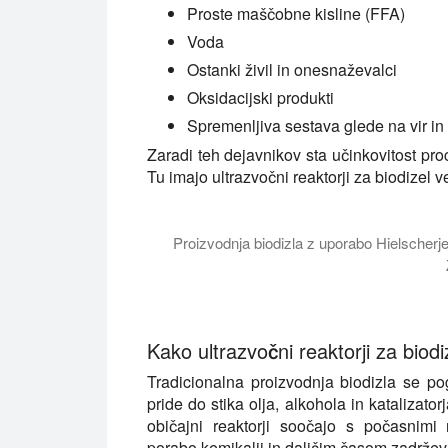
Proste maščobne kisline (FFA)
Voda
Ostanki živil in onesnaževalci
Oksidacijski produkti
Spremenljiva sestava glede na vir i
Zaradi teh dejavnikov sta učinkovitost pr
Tu imajo ultrazvočni reaktorji za biodizel v
Proizvodnja biodizla z uporabo Hielscherje
V tej video vadnici vas bomo seznanili z 
Kako ultrazvočni reaktorji za bio
Tradicionalna proizvodnja biodizla se 
pride do stika olja, alkohola in katalizato
običajni reaktorji soočajo s počasnimi 
porabo kemikalij in daljšim časom zadržev