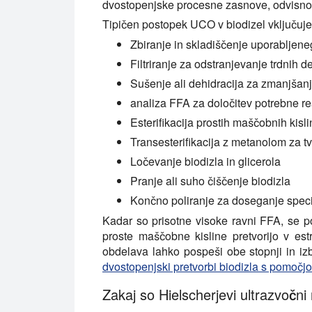
dvostopenjske procesne zasnove, odvisno 
Tipičen postopek UCO v biodizel vključuje
Zbiranje in skladiščenje uporabljene
Filtriranje za odstranjevanje trdnih d
Sušenje ali dehidracija za zmanjšan
analiza FFA za določitev potrebne re
Esterifikacija prostih maščobnih kisli
Transesterifikacija z metanolom za tv
Ločevanje biodizla in glicerola
Pranje ali suho čiščenje biodizla
Končno poliranje za doseganje specif
Kadar so prisotne visoke ravni FFA, se po
proste maščobne kisline pretvorijo v estr
obdelava lahko pospeši obe stopnji in iz
dvostopenjski pretvorbi biodizla s pomočjo
Zakaj so Hielscherjevi ultrazvočni