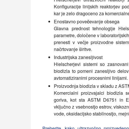
Konfiguracije linijskih reaktorjev po
kar je zelo dragoceno za komercialne
Enostavno povečevanje obsega
Glavna prednost tehnologije Hiel
parametre, določene v laboratorijskih
prenesti v večje proizvodne siste
načrtovanje širitve.
Industrijska zanesljivost
Hielscherjevi sistemi so zasnovani
biodizla to pomeni zanesljivo delova
avtomatiziranimi procesnimi linijami.
Proizvodnja biodizla v skladu z AS
Komercialni proizvajalci biodizla 
goriva, kot sta ASTM D6751 in EN 
vključno z vsebnostjo estrov, viskoz
vode, oksidacijsko stabilnostjo, mej
Preberite, kako ultrazvočno proizvedeno