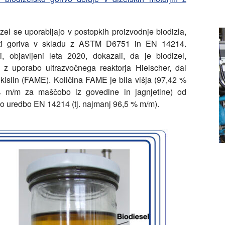
izel se uporabljajo v postopkih proizvodnje biodizla,
sti goriva v skladu z ASTM D6751 in EN 14214.
, objavljeni leta 2020, dokazali, da je biodizel,
 uporabo ultrazvočnega reaktorja Hielscher, dal
kislin (FAME). Količina FAME je bila višja (97,42 %
 m/m za maščobo iz govedine in jagnjetine) od
o uredbo EN 14214 (tj. najmanj 96,5 % m/m).