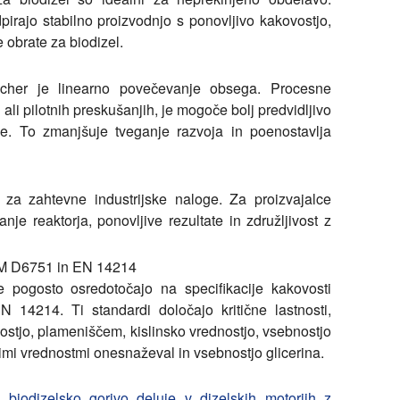
dpirajo stabilno proizvodnjo s ponovljivo kakovostjo,
 obrate za biodizel.
scher je linearno povečevanje obsega. Procesne
 ali pilotnih preskušanjih, je mogoče bolj predvidljivo
me. To zmanjšuje tveganje razvoja in poenostavlja
 za zahtevne industrijske naloge. Za proizvajalce
nje reaktorja, ponovljive rezultate in združljivost z
TM D6751 in EN 14214
se pogosto osredotočajo na specifikacije kakovosti
14214. Ti standardi določajo kritične lastnosti,
nostjo, plameniščem, kislinsko vrednostjo, vsebnostjo
nimi vrednostmi onesnaževal in vsebnostjo glicerina.
 biodizelsko gorivo deluje v dizelskih motorjih z