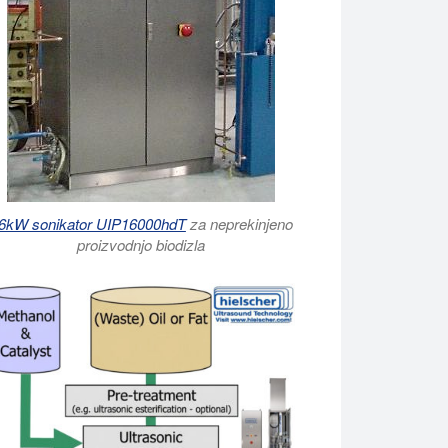
6kW sonikator UIP16000hdT
za neprekinjeno
proizvodnjo biodizla