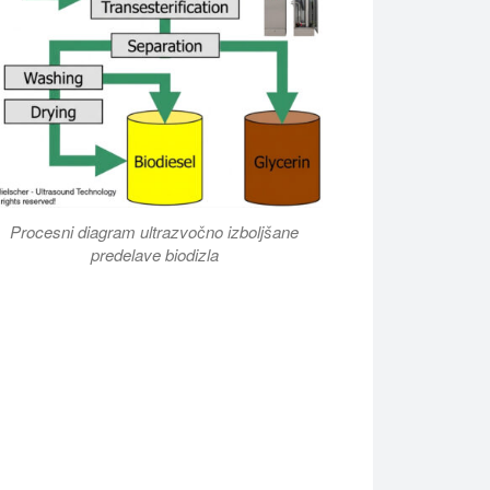
Procesni diagram ultrazvočno izboljšane
predelave biodizla
izboljšajo proizvodnjo biodizla. Hielscher ultrazvočni reaktorji