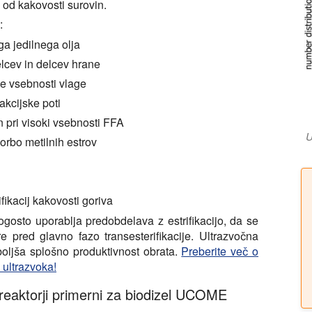
od kakovosti surovin.
:
ga jedilnega olja
elcev in delcev hrane
je vsebnosti vlage
akcijske poti
n pri visoki vsebnosti FFA
U
orbo metilnih estrov
ikacij kakovosti goriva
gosto uporablja predobdelava z estrifikacijo, da se
e pred glavno fazo transesterifikacije. Ultrazvočna
boljša splošno produktivnost obrata.
Preberite več o
 ultrazvoka!
 reaktorji primerni za biodizel UCOME