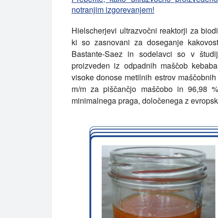
notranjim izgorevanjem!
Hielscherjevi ultrazvočni reaktorji za biod
ki so zasnovani za doseganje kakovo
Bastante-Saez in sodelavci so v študiji
proizveden iz odpadnih maščob kebaba z
visoke donose metilnih estrov maščobnih 
m/m za piščančjo maščobo in 96,98 %
minimalnega praga, določenega z evropsk