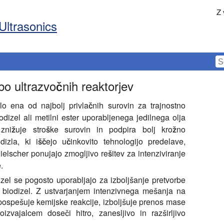
Z 
Ultrasonics
o ultrazvočnih reaktorjev
lo ena od najbolj privlačnih surovin za trajnostno
dizel ali metilni ester uporabljenega jedilnega olja
znižuje stroške surovin in podpira bolj krožno
dizla, ki iščejo učinkovito tehnologijo predelave,
Hielscher ponujajo zmogljivo rešitev za intenziviranje
.
dizel se pogosto uporabljajo za izboljšanje pretvorbe
 biodizel. Z ustvarjanjem intenzivnega mešanja na
 pospešuje kemijske reakcije, izboljšuje prenos mase
ajalcem doseči hitro, zanesljivo in razširljivo