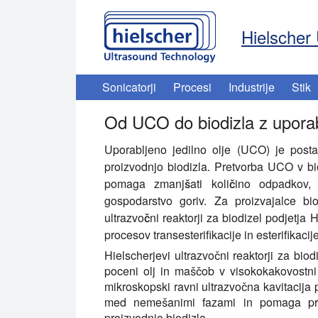
Hielscher 
Sonicatorji
Procesi
Industrije
Stik
Od UCO do biodizla z uporab
Uporabljeno jedilno olje (UCO) je posta
proizvodnjo biodizla. Pretvorba UCO v bio
pomaga zmanjšati količino odpadkov, 
gospodarstvo goriv. Za proizvajalce bio
ultrazvočni reaktorji za biodizel podjetja 
procesov transesterifikacije in esterifikacije
Hielscherjevi ultrazvočni reaktorji za bio
poceni olj in maščob v visokokakovostni
mikroskopski ravni ultrazvočna kavitacija
med nemešanimi fazami in pomaga proizv
proizvodnjo biodizla.