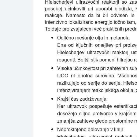
Hielscherjevi ultrazvočni reaktorji so z
posebej učinkoviti pri uporabi biodizla,
reakcije. Namesto da bi bil odvisen le
intenzivno lokalizirano energijo točno tam, 
To daje proizvajalcem več praktičnih predn
Odlično mešanje olja in metanola
Ena od ključnih omejitev pri proizv
Hielscherjevi ultrazvočni reaktorji u
reagenti. Boljši stik pomeni hitrejšo 
Visoka učinkovitost pri zahtevnih su
UCO ni enotna surovina. Vsebnos
razlikujejo od serije do serije. Hiel
intenziviranjem reakcijskega okolja, z
Krajši čas zadrževanja
Ker ultrazvok pospešuje esterifikaci
dosežejo ciljno pretvorbo v krajšem
zmanjša zahteve glede prostornine re
Neprekinjeno delovanje v liniji
Hielscherjevi ultrazvočni reaktorj