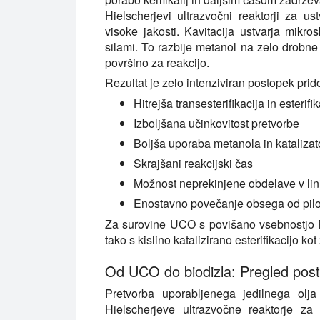
Hielscherjevi ultrazvočni reaktorji za ust
visoke jakosti. Kavitacija ustvarja mikr
silami. To razbije metanol na zelo drobne k
površino za reakcijo.
Rezultat je zelo intenziviran postopek pr
Hitrejša transesterifikacija in esterifi
Izboljšana učinkovitost pretvorbe
Boljša uporaba metanola in katalizat
Skrajšani reakcijski čas
Možnost neprekinjene obdelave v lini
Enostavno povečanje obsega od pilot
Za surovine UCO s povišano vsebnostjo F
tako s kislino katalizirano esterifikacijo kot
Od UCO do biodizla: Pregled pos
Pretvorba uporabljenega jedilnega olja
Hielscherjeve ultrazvočne reaktorje za