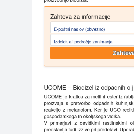
Zahteva za informacije
E-poštni naslov (obvezno)
Izdelek ali področje zanimanja
Zahteva
UCOME – Biodizel iz odpadnih olj
UCOME je kratica za metilni ester iz rablj
proizvaja s pretvorbo odpadnih kuhinjsk
reakcijo z metanolom. Ker je UCO recik
gospodarskega in okoljskega vidika.
V primerjavi z deviškimi rastlinskimi 
predstavlja tudi izzive pri predelavi. Upor