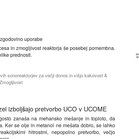
n zgodovino uporabe
ocesa in zmogljivost reaktorja še posebej pomembna.
elike prednosti.
vih sonoreaktorjev za večji donos in višjo kakovost &
Zmogljivost
znanostjo o tem, kako ultrazvočni reaktorji za biodizel bistveno 
dizel izboljšajo pretvorbo UCO v UCOME
pogosto zanaša na mehansko mešanje in toploto, da
rja. Ker se olje in metanol ne mešata dobro, se lahko
reakcijskimi hitrostmi, nepopolno pretvorbo, večjo
anja.