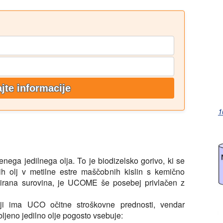
jte informacije
1
enega jedilnega olja. To je biodizelsko gorivo, ki se
ih olj v metilne estre maščobnih kislin s kemično
lirana surovina, je UCOME še posebej privlačen z
olji ima UCO očitne stroškovne prednosti, vendar
abljeno jedilno olje pogosto vsebuje: