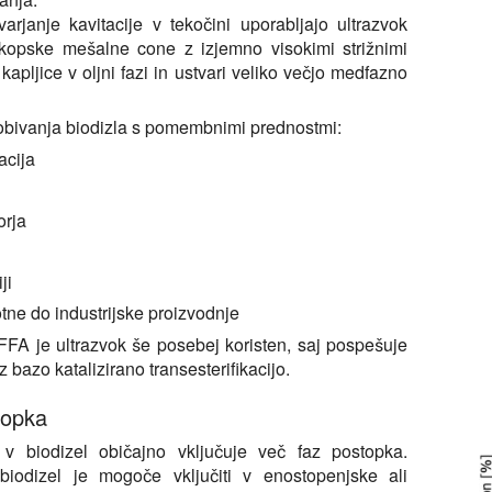
varjanje kavitacije v tekočini uporabljajo ultrazvok
oskopske mešalne cone z izjemno visokimi strižnimi
apljice v oljni fazi in ustvari veliko večjo medfazno
idobivanja biodizla s pomembnimi prednostmi:
kacija
orja
ji
ne do industrijske proizvodnje
FA je ultrazvok še posebej koristen, saj pospešuje
 z bazo katalizirano transesterifikacijo.
topka
 v biodizel običajno vključuje več faz postopka.
 biodizel je mogoče vključiti v enostopenjske ali