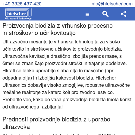
+49 3328 437-420
info@hielscher.com
Proizvodnja biodizla z vrhunsko procesno
in stroškovno učinkovitostjo
Ultrazvočno mešanje je vrhunska tehnologija za visoko
učinkovito in stroškovno učinkovito proizvodnjo biodizla.
Ultrazvočna kavitacija drastično izboljša prenos mase, s
čimer se zmanjšajo proizvodni stroški in trajanje obdelave.
Hkrati se lahko uporabijo slaba olja in maščobe (npr.
odpadna olja) in izboljša kakovost biodizla. Hielscher
Ultrasonics dobavlja visoko zmogljive, robustne ultrazvočne
mešalne reaktorje za katero koli proizvodno lestvico.
Preberite več, kako bo vaša proizvodnja biodizla imela koristi
od ultrazvočnega razbijanja!
Prednosti proizvodnje biodizla z uporabo
ultrazvoka