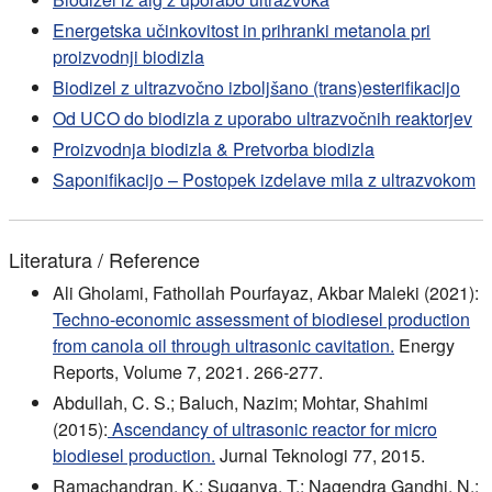
Energetska učinkovitost in prihranki metanola pri
proizvodnji biodizla
Biodizel z ultrazvočno izboljšano (trans)esterifikacijo
Od UCO do biodizla z uporabo ultrazvočnih reaktorjev
Proizvodnja biodizla & Pretvorba biodizla
Saponifikacijo – Postopek izdelave mila z ultrazvokom
Literatura / Reference
Ali Gholami, Fathollah Pourfayaz, Akbar Maleki (2021):
Techno-economic assessment of biodiesel production
from canola oil through ultrasonic cavitation.
Energy
Reports, Volume 7, 2021. 266-277.
Abdullah, C. S.; Baluch, Nazim; Mohtar, Shahimi
(2015):
Ascendancy of ultrasonic reactor for micro
biodiesel production.
Jurnal Teknologi 77, 2015.
Ramachandran, K.; Suganya, T.; Nagendra Gandhi, N.;