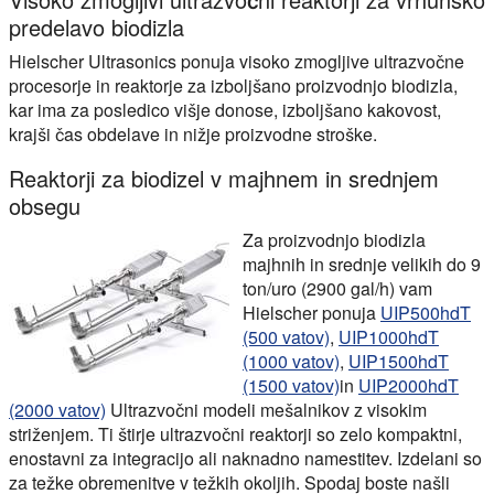
predelavo biodizla
Hielscher Ultrasonics ponuja visoko zmogljive ultrazvočne
procesorje in reaktorje za izboljšano proizvodnjo biodizla,
kar ima za posledico višje donose, izboljšano kakovost,
krajši čas obdelave in nižje proizvodne stroške.
Reaktorji za biodizel v majhnem in srednjem
obsegu
Za proizvodnjo biodizla
majhnih in srednje velikih do 9
ton/uro (2900 gal/h) vam
Hielscher ponuja
UIP500hdT
(500 vatov)
,
UIP1000hdT
(1000 vatov)
,
UIP1500hdT
(1500 vatov)
in
UIP2000hdT
(2000 vatov)
Ultrazvočni modeli mešalnikov z visokim
striženjem. Ti štirje ultrazvočni reaktorji so zelo kompaktni,
enostavni za integracijo ali naknadno namestitev. Izdelani so
za težke obremenitve v težkih okoljih. Spodaj boste našli