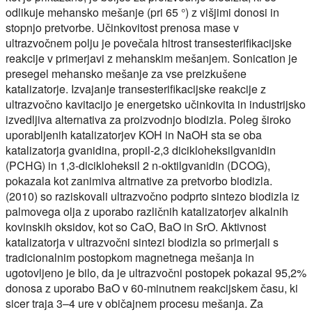
odlikuje mehansko mešanje (pri 65 °) z višjimi donosi in
stopnjo pretvorbe. Učinkovitost prenosa mase v
ultrazvočnem polju je povečala hitrost transesterifikacijske
reakcije v primerjavi z mehanskim mešanjem. Sonication je
presegel mehansko mešanje za vse preizkušene
katalizatorje. Izvajanje transesterifikacijske reakcije z
ultrazvočno kavitacijo je energetsko učinkovita in industrijsko
izvedljiva alternativa za proizvodnjo biodizla. Poleg široko
uporabljenih katalizatorjev KOH in NaOH sta se oba
katalizatorja gvanidina, propil-2,3 dicikloheksilgvanidin
(PCHG) in 1,3-dicikloheksil 2 n-oktilgvanidin (DCOG),
pokazala kot zanimiva altrnative za pretvorbo biodizla.
(2010) so raziskovali ultrazvočno podprto sintezo biodizla iz
palmovega olja z uporabo različnih katalizatorjev alkalnih
kovinskih oksidov, kot so CaO, BaO in SrO. Aktivnost
katalizatorja v ultrazvočni sintezi biodizla so primerjali s
tradicionalnim postopkom magnetnega mešanja in
ugotovljeno je bilo, da je ultrazvočni postopek pokazal 95,2%
donosa z uporabo BaO v 60-minutnem reakcijskem času, ki
sicer traja 3–4 ure v običajnem procesu mešanja. Za