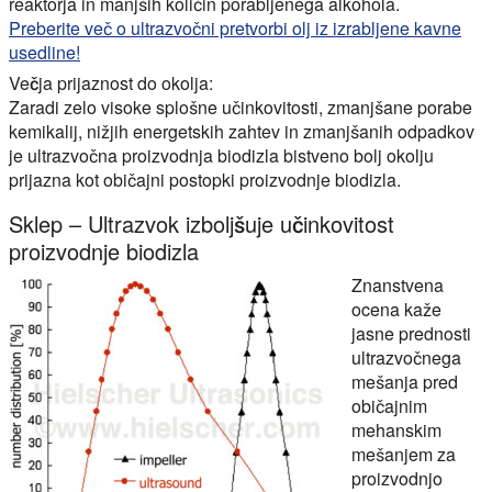
reaktorja in manjših količin porabljenega alkohola.
Preberite več o ultrazvočni pretvorbi olj iz izrabljene kavne
usedline!
Večja prijaznost do okolja:
Zaradi zelo visoke splošne učinkovitosti, zmanjšane porabe
kemikalij, nižjih energetskih zahtev in zmanjšanih odpadkov
je ultrazvočna proizvodnja biodizla bistveno bolj okolju
prijazna kot običajni postopki proizvodnje biodizla.
Sklep – Ultrazvok izboljšuje učinkovitost
proizvodnje biodizla
Znanstvena
ocena kaže
jasne prednosti
ultrazvočnega
mešanja pred
običajnim
mehanskim
mešanjem za
proizvodnjo