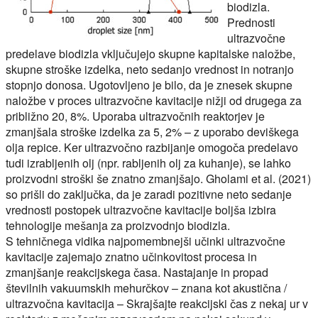
biodizla.
Prednosti
ultrazvočne
predelave biodizla vključujejo skupne kapitalske naložbe,
skupne stroške izdelka, neto sedanjo vrednost in notranjo
stopnjo donosa. Ugotovljeno je bilo, da je znesek skupne
naložbe v proces ultrazvočne kavitacije nižji od drugega za
približno 20, 8%. Uporaba ultrazvočnih reaktorjev je
zmanjšala stroške izdelka za 5, 2% – z uporabo deviškega
olja repice. Ker ultrazvočno razbijanje omogoča predelavo
tudi izrabljenih olj (npr. rabljenih olj za kuhanje), se lahko
proizvodni stroški še znatno zmanjšajo. Gholami et al. (2021)
so prišli do zaključka, da je zaradi pozitivne neto sedanje
vrednosti postopek ultrazvočne kavitacije boljša izbira
tehnologije mešanja za proizvodnjo biodizla.
S tehničnega vidika najpomembnejši učinki ultrazvočne
kavitacije zajemajo znatno učinkovitost procesa in
zmanjšanje reakcijskega časa. Nastajanje in propad
številnih vakuumskih mehurčkov – znana kot akustična /
ultrazvočna kavitacija – Skrajšajte reakcijski čas z nekaj ur v