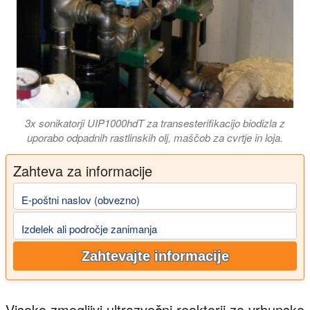
3x sonikatorji UIP1000hdT za transesterifikacijo biodizla z
uporabo odpadnih rastlinskih olj, maščob za cvrtje in loja.
Zahteva za informacije
E-poštni naslov (obvezno)
Izdelek ali področje zanimanja
Zahtevajte informacije
Visoko zmogljivi ultrazvočni reaktorji za vrhunsko