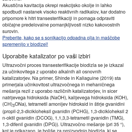
Akustična kavitacija okrepi reakcijsko okolje in lahko
spodbudi nastanek visoko reaktivnih radikalov, kar dodatno
pripomore k hitri transesterifikaciji in pomaga odpraviti
običajne predelovalne pomanjkljivosti nizko kakovostnih
surovin.
Preberite, kako se s sonikacijo odpadna olja in maščobe
spremenijo v biodizel!
Uporabite katalizator po vaši izbiri
Ultrazvočni proces transesterifikacije biodizla se je izkazal
za učinkovitega z uporabo alkalnih ali osnovnih
katalizatorjev. Na primer, Shinde in Kaliaguine (2019) sta
primerjala učinkovitost ultrazvočnega in mehaničnega
mešanja rezil z uporabo različnih katalizatorjev, in sicer
natrijevega hidroksida (NaOH), kalijevega hidroksida (KOH),
(CH)
ONa), tetrametil amonijev hidroksid in štirje gvanidini
3
(propil-2,3-dicikloheksil gvanidin (PCHG), 1,3-dicikloheksil 2
n-oktil gvanidin (DCOG), 1,1,3,3-tetrametil gvanidin (TMG),
1,3-difenil gvanidin (DPG)). Ultrazvočno mešanje (pri 35 °),
kot je prikazano, je boljše za proizvodnjo biodizla, ki se