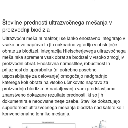
V tej video vadnici vas bomo seznanili z znanostjo o tem, kako 
Številne prednosti ultrazvočnega mešanja v
proizvodnji biodizla
Ultrazvočni mešalni reaktorji se lahko enostavno integrirajo v
vsako novo napravo in jih naknadno vgradijo v obstoječe
obrate za biodizel. Integracija Hielscherjevega ultrazvočnega
mešalnika spremeni vsak obrat za biodizel v visoko zmogljiv
proizvodni obrat. Enostavna namestitev, robustnost in
prijaznost do uporabnika (ni potrebno posebno
usposabljanje za delovanje) omogočajo nadgradnjo
katerega koli obrata na visoko učinkovito napravo za
proizvodnjo biodizla. V nadaljevanju vam predstavljamo
znanstveno dokazane rezultate prednosti, ki so jih
dokumentirale neodvisne tretje osebe. Številke dokazujejo
superiornost ultrazvočnega mešanja biodizla nad katero koli
konvencionalno tehniko mešanja.