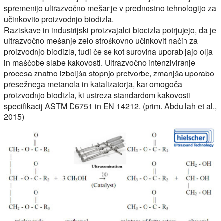
spremenijo ultrazvočno mešanje v prednostno tehnologijo za
učinkovito proizvodnjo biodizla.
Raziskave in industrijski proizvajalci biodizla potrjujejo, da je
ultrazvočno mešanje zelo stroškovno učinkovit način za
proizvodnjo biodizla, tudi če se kot surovina uporabljajo olja
in maščobe slabe kakovosti. Ultrazvočno intenziviranje
procesa znatno izboljša stopnjo pretvorbe, zmanjša uporabo
presežnega metanola in katalizatorja, kar omogoča
proizvodnjo biodizla, ki ustreza standardom kakovosti
specifikacij ASTM D6751 in EN 14212. (prim. Abdullah et al.,
2015)