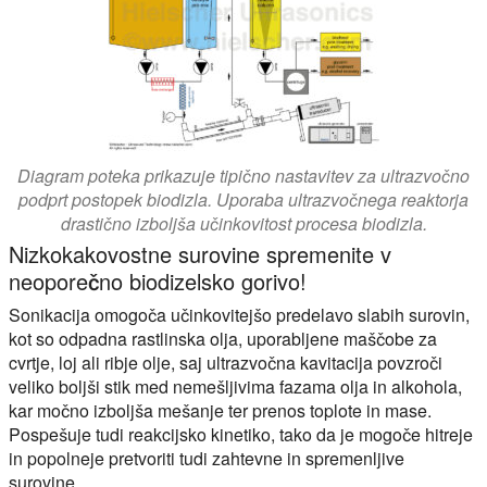
Diagram poteka prikazuje tipično nastavitev za ultrazvočno
podprt postopek biodizla. Uporaba ultrazvočnega reaktorja
drastično izboljša učinkovitost procesa biodizla.
Nizkokakovostne surovine spremenite v
neoporečno biodizelsko gorivo!
Sonikacija omogoča učinkovitejšo predelavo slabih surovin,
kot so odpadna rastlinska olja, uporabljene maščobe za
cvrtje, loj ali ribje olje, saj ultrazvočna kavitacija povzroči
veliko boljši stik med nemešljivima fazama olja in alkohola,
kar močno izboljša mešanje ter prenos toplote in mase.
Pospešuje tudi reakcijsko kinetiko, tako da je mogoče hitreje
in popolneje pretvoriti tudi zahtevne in spremenljive
surovine.