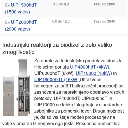
6x
UIP1500hdT
4,5 do 9,0
1440 do 2880
(1500 vatov)
6x
UIP2000hdT
6,0 do 12,0
1920 do 3840
(2000 vatov)
Industrijski reaktorji za biodizel z zelo veliko
zmogljivostjo
Za obrate za industrijsko predelavo biodizla
Hielscher ponuja
UIP4000hdT (4kW)
,
UIP6000hdT (6kW),
UIP10000 (10kW)
in
UIP16000hdT (16kW)
Ultrazvočni
homogenizatorji! Ti ultrazvočni procesorji so
zasnovani za neprekinjeno obdelavo visokih
pretokov. UIP4000hdT, UIP6000hdT in
UIP10000 se lahko integrirajo v standardne
zabojnike za pomorski tovor. Druga možnost
je, da so vsi štirje modeli procesorjev na
voljo v omarah iz nerjavečega jekla. Pokončna namestitev