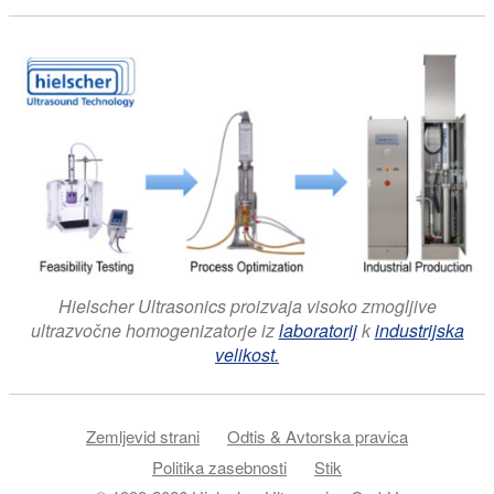
Hielscher Ultrasonics proizvaja visoko zmogljive
ultrazvočne homogenizatorje iz
laboratorij
k
industrijska
velikost.
Zemljevid strani
Odtis & Avtorska pravica
Politika zasebnosti
Stik