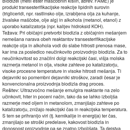
Biodizel (metil ester maščobnih kislin, abrev. FAME) je
produkt transesterifikacijske reakcije lipidnih surovin
(trigliceridi, npr. rastlinsko olje, izrabljena olja za kuhanje,
živalske maščobe, olje alg) in alkohola (metanol, etanol) z
uporabo katalizatorja (npr. kalijev hidroksid KOH).
Težava:
Pri običajni pretvorbi biodizla z običajnim mešanjem
nemešana narava obeh reaktantov transesterifikacijske
reakcije olja in alkohola vodi do slabe hitrosti prenosa mase,
kar ima za posledico neučinkovito proizvodnjo biodizla. Za to
neučinkovitost so značilni dolgi reakcijski časi, višja molska
razmerja metanol in olja, visoke zahteve po katalizatorju,
visoke procesne temperature in visoke hitrosti mešanja. Ti
dejavniki so pomembni dejavniki stroškov, zaradi česar je
konvencionalna proizvodnja biodizla drag proces.
Rešitev:
Ultrazvočno mešanje emulgira reaktante na zelo
učinkovit, hiter in poceni način, tako da se lahko izboljša
razmerje med oljem in metanolom, zmanjšajo zahteve po
katalizatorju, znižajo reakcijski čas in reakcijska temperatura.
S tem se prihranijo viri (tj. kemikalije in energija) ter čas,
zmanjšajo se stroški predelave, kakovost biodizla in
donosnost proizvodnje pa se znatno izboljšata. Ta dejstva