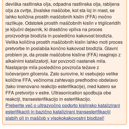
deviška rastlinska olja, odpadna rastlinska olja, rabljena
olja za cvrtje, živalske maščobe, kot sta loj in mast, se
lahko količina prostih maščobnih kislin (FFA) močno
razlikuje. Odstotek prostih maščobnih kislin v trigliceridih
je ključni dejavnik, ki drastično vpliva na proces
proizvodnje biodizla in posledično kakovost biodizla.
Velika količina prostih maščobnih kislin lahko moti proces
pretvorbe in poslabša končno kakovost biodizla. Glavni
problem je, da proste maščobne kisline (FFA) reagirajo z
alkalnimi katalizatorji, kar povzroči nastanek mila.
Nastajanje mila posledično povzroča težave z
ločevanjem glicerola. Zato surovine, ki vsebujejo velike
količine FFA, večinoma zahtevajo predhodno obdelavo
(tako imenovano reakcijo esterifikacije), med katero se
FFA pretvorijo v estre. Ultrasonication spodbuja obe
reakciji, transesterifikacijo in esterifikacijo.
Preberite več o ultrazvočno podprto kislinsko katalizirani
esterifikaciji in bazično katalizirani transesterifikaciji
slabih olj in maščob v visokokakovostni biodizel!