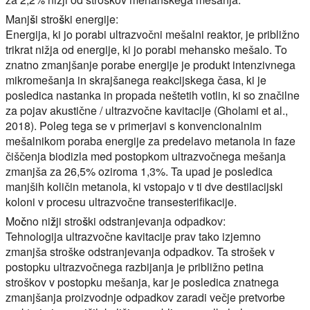
Manjši stroški energije:
Energija, ki jo porabi ultrazvočni mešalni reaktor, je približno
trikrat nižja od energije, ki jo porabi mehansko mešalo. To
znatno zmanjšanje porabe energije je produkt intenzivnega
mikromešanja in skrajšanega reakcijskega časa, ki je
posledica nastanka in propada neštetih votlin, ki so značilne
za pojav akustične / ultrazvočne kavitacije (Gholami et al.,
2018). Poleg tega se v primerjavi s konvencionalnim
mešalnikom poraba energije za predelavo metanola in faze
čiščenja biodizla med postopkom ultrazvočnega mešanja
zmanjša za 26,5% oziroma 1,3%. Ta upad je posledica
manjših količin metanola, ki vstopajo v ti dve destilacijski
koloni v procesu ultrazvočne transesterifikacije.
Močno nižji stroški odstranjevanja odpadkov:
Tehnologija ultrazvočne kavitacije prav tako izjemno
zmanjša stroške odstranjevanja odpadkov. Ta strošek v
postopku ultrazvočnega razbijanja je približno petina
stroškov v postopku mešanja, kar je posledica znatnega
zmanjšanja proizvodnje odpadkov zaradi večje pretvorbe