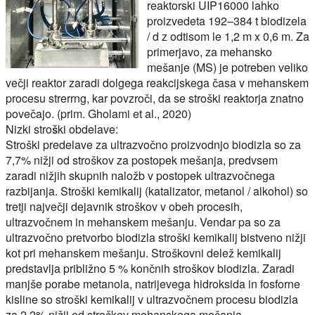
reaktorski UIP16000 lahko
proizvedeta 192–384 t biodizela
/ d z odtisom le 1,2 m x 0,6 m. Za
primerjavo, za mehansko
mešanje (MS) je potreben veliko
večji reaktor zaradi dolgega reakcijskega časa v mehanskem
procesu strerrng, kar povzroči, da se stroški reaktorja znatno
povečajo. (prim. Gholami et al., 2020)
Nizki stroški obdelave:
Stroški predelave za ultrazvočno proizvodnjo biodizla so za
7,7% nižji od stroškov za postopek mešanja, predvsem
zaradi nižjih skupnih naložb v postopek ultrazvočnega
razbijanja. Stroški kemikalij (katalizator, metanol / alkohol) so
tretji največji dejavnik stroškov v obeh procesih,
ultrazvočnem in mehanskem mešanju. Vendar pa so za
ultrazvočno pretvorbo biodizla stroški kemikalij bistveno nižji
kot pri mehanskem mešanju. Stroškovni delež kemikalij
predstavlja približno 5 % končnih stroškov biodizla. Zaradi
manjše porabe metanola, natrijevega hidroksida in fosforne
kisline so stroški kemikalij v ultrazvočnem procesu biodizla
za 2,2% nižji od stroškov mehanskega mešanja.