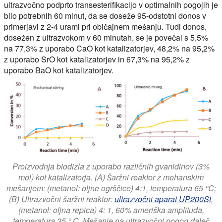
ultrazvočno podprto transesterifikacijo v optimalnih pogojih je
bilo potrebnih 60 minut, da se doseže 95-odstotni donos v
primerjavi z 2-4 urami pri običajnem mešanju. Tudi donos,
dosežen z ultrazvokom v 60 minutah, se je povečal s 5,5%
na 77,3% z uporabo CaO kot katalizatorjev, 48,2% na 95,2%
z uporabo SrO kot katalizatorjev in 67,3% na 95,2% z
uporabo BaO kot katalizatorjev.
Proizvodnja biodizla z uporabo različnih gvanidinov (3%
mol) kot katalizatorja. (A) Šaržni reaktor z mehanskim
mešanjem: (metanol: oljne ogrščice) 4:1, temperatura 65 °C;
(B) Ultrazvočni šaržni reaktor:
ultrazvočni aparat UP200St
,
(metanol: oljna repica) 4: 1, 60% ameriška amplituda,
temperatura 35 ° C. Mešanje na ultrazvočni pogon daleč