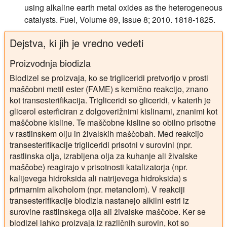
using alkaline earth metal oxides as the heterogeneous
catalysts. Fuel, Volume 89, Issue 8; 2010. 1818-1825.
Dejstva, ki jih je vredno vedeti
Proizvodnja biodizla
Biodizel se proizvaja, ko se trigliceridi pretvorijo v prosti
maščobni metil ester (FAME) s kemično reakcijo, znano
kot transesterifikacija. Trigliceridi so gliceridi, v katerih je
glicerol esterficiran z dolgoverižnimi kislinami, znanimi kot
maščobne kisline. Te maščobne kisline so obilno prisotne
v rastlinskem olju in živalskih maščobah. Med reakcijo
transesterifikacije trigliceridi prisotni v surovini (npr.
rastlinska olja, izrabljena olja za kuhanje ali živalske
maščobe) reagirajo v prisotnosti katalizatorja (npr.
kalijevega hidroksida ali natrijevega hidroksida) s
primarnim alkoholom (npr. metanolom). V reakciji
transesterifikacije biodizla nastanejo alkilni estri iz
surovine rastlinskega olja ali živalske maščobe. Ker se
biodizel lahko proizvaja iz različnih surovin, kot so