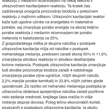
reaktorju z mešanim rezervoarjem na nekaj sekund v
ultrazvočnem kavitacijskem reaktorju. Ta kratek čas
zadrževanja omogoča proizvodnjo biodizla v pretočnem
reaktorju z majhnim odtisom. Ultrazvočni kavitacijski reaktor
kaže tudi ugodne učinke na energetske in materialne
potrebe, saj zmanjšuje porabo energije na skoraj tretjino
porabe reaktorja z mešanim rezervoarjem ter porabo
metanola in katalizatorja za 25%.
Z gospodarskega vidika je skupna naložba v postopek
ultrazvočne kavitacije nižja od naložbe v postopek
mehanskega mešanja, predvsem zaradi skoraj 50% in 11,6%
zmanjšanja stroškov reaktorja in stroškov destilacijske
kolone metanola. Postopek ultrazvočne kavitacije zmanjšuje
tudi stroške proizvodnje biodizla zaradi 4-odstotnega
zmanjšanja porabe oljne ogrščice, nižjih skupnih naložb,
2,2% manjše porabe kemikalij in 23,8% nižjih zahtev glede
uporabnosti. Za razliko od mehansko mešanega postopka je
ultrazvočna obdelava sprejemljiva naložba zaradi pozitivne
neto sedanje vrednosti, krajšega časa vračila in višje
notranje stopnje donosa. Poleg tehno-ekonomskih koristi,
povezanih s postopkom ultrazvočne kavitacije, je okolju