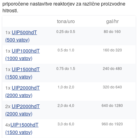
priporočene nastavitve reaktorjev za različne proizvodne
hitrosti.
tona/uro
gal/hr
1x
UIP500hdT
0.25 do 0.5
80 do 160
(500 vatov)
1x
UIP1000hdT
0.5 do 1.0
160 do 320
(1000 vatov)
1x
UIP1500hdT
0.75 do 1.5
240 do 480
(1500 vatov)
1x
UIP2000hdT
1,0 do 2,0
320 do 640
(2000 vatov)
2x
UIP2000hdT
2,0 do 4,0
640 do 1280
(2000 vatov)
4x
UIP1500hdT
3,0 do 6,0
960 do 1920
(1500 vatov)