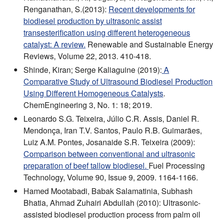
Renganathan, S.(2013):
Recent developments for
biodiesel production by ultrasonic assist
transesterification using different heterogeneous
catalyst: A review.
Renewable and Sustainable Energy
Reviews, Volume 22, 2013. 410-418.
Shinde, Kiran; Serge Kaliaguine (2019):
A
Comparative Study of Ultrasound Biodiesel Production
Using Different Homogeneous Catalysts
.
ChemEngineering 3, No. 1: 18; 2019.
Leonardo S.G. Teixeira, Júlio C.R. Assis, Daniel R.
Mendonça, Iran T.V. Santos, Paulo R.B. Guimarães,
Luiz A.M. Pontes, Josanaide S.R. Teixeira (2009):
Comparison between conventional and ultrasonic
preparation of beef tallow biodiesel.
Fuel Processing
Technology, Volume 90, Issue 9, 2009. 1164-1166.
Hamed Mootabadi, Babak Salamatinia, Subhash
Bhatia, Ahmad Zuhairi Abdullah (2010): Ultrasonic-
assisted biodiesel production process from palm oil