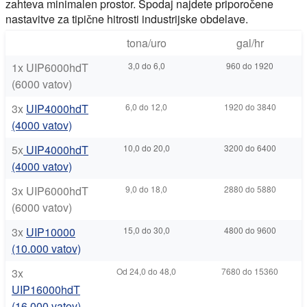
zahteva minimalen prostor. Spodaj najdete priporočene
nastavitve za tipične hitrosti industrijske obdelave.
tona/uro
gal/hr
1x UIP6000hdT
3,0 do 6,0
960 do 1920
(6000 vatov)
3x
UIP4000hdT
6,0 do 12,0
1920 do 3840
(4000 vatov)
5x
UIP4000hdT
10,0 do 20,0
3200 do 6400
(4000 vatov)
3x UIP6000hdT
9,0 do 18,0
2880 do 5880
(6000 vatov)
3x
UIP10000
15,0 do 30,0
4800 do 9600
(10.000 vatov)
3x
Od 24,0 do 48,0
7680 do 15360
UIP16000hdT
(16.000 vatov)