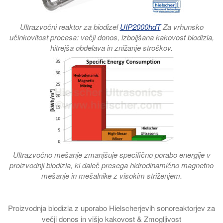
Ultrazvočni reaktor za biodizel
UIP2000hdT
Za vrhunsko
učinkovitost procesa: večji donos, izboljšana kakovost biodizla,
hitrejša obdelava in znižanje stroškov.
Ultrazvočno mešanje zmanjšuje specifično porabo energije v
proizvodnji biodizla, ki daleč presega hidrodinamično magnetno
mešanje in mešalnike z visokim striženjem.
Proizvodnja biodizla z uporabo Hielscherjevih sonoreaktorjev za
večji donos in višjo kakovost & Zmogljivost