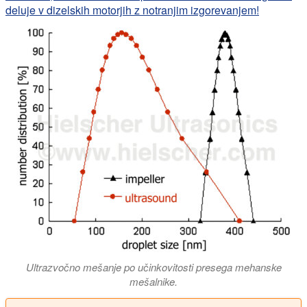
deluje v dizelskih motorjih z notranjim izgorevanjem!
Ultrazvočno mešanje po učinkovitosti presega mehanske
mešalnike.