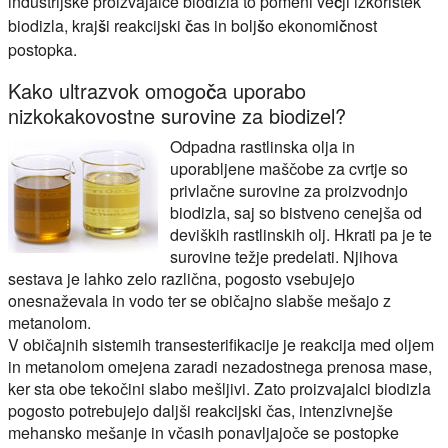
industrijske proizvajalce biodizla to pomeni večji izkoristek
biodizla, krajši reakcijski čas in boljšo ekonomičnost
postopka.
Kako ultrazvok omogoča uporabo
nizkokakovostne surovine za biodizel?
Odpadna rastlinska olja in
uporabljene maščobe za cvrtje so
privlačne surovine za proizvodnjo
biodizla, saj so bistveno cenejša od
deviških rastlinskih olj. Hkrati pa je te
surovine težje predelati. Njihova
sestava je lahko zelo različna, pogosto vsebujejo
onesnaževala in vodo ter se običajno slabše mešajo z
metanolom.
V običajnih sistemih transesterifikacije je reakcija med oljem
in metanolom omejena zaradi nezadostnega prenosa mase,
ker sta obe tekočini slabo mešljivi. Zato proizvajalci biodizla
pogosto potrebujejo daljši reakcijski čas, intenzivnejše
mehansko mešanje in včasih ponavljajoče se postopke