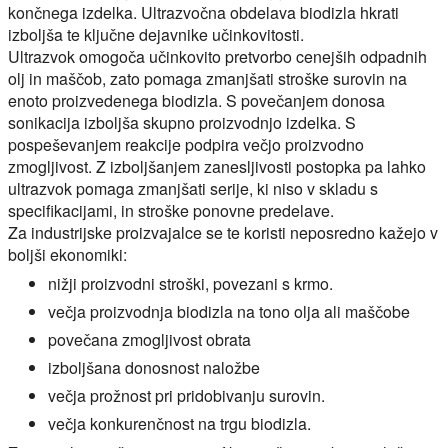
končnega izdelka. Ultrazvočna obdelava biodizla hkrati
izboljša te ključne dejavnike učinkovitosti.
Ultrazvok omogoča učinkovito pretvorbo cenejših odpadnih
olj in maščob, zato pomaga zmanjšati stroške surovin na
enoto proizvedenega biodizla. S povečanjem donosa
sonikacija izboljša skupno proizvodnjo izdelka. S
pospeševanjem reakcije podpira večjo proizvodno
zmogljivost. Z izboljšanjem zanesljivosti postopka pa lahko
ultrazvok pomaga zmanjšati serije, ki niso v skladu s
specifikacijami, in stroške ponovne predelave.
Za industrijske proizvajalce se te koristi neposredno kažejo v
boljši ekonomiki:
nižji proizvodni stroški, povezani s krmo.
večja proizvodnja biodizla na tono olja ali maščobe
povečana zmogljivost obrata
izboljšana donosnost naložbe
večja prožnost pri pridobivanju surovin.
večja konkurenčnost na trgu biodizla.