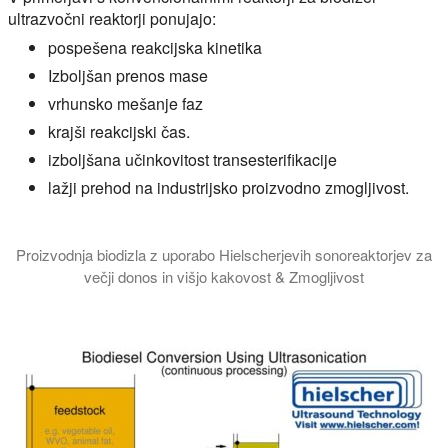
ultrazvočni reaktorji ponujajo:
pospešena reakcijska kinetika
Izboljšan prenos mase
vrhunsko mešanje faz
krajši reakcijski čas.
izboljšana učinkovitost transesterifikacije
lažji prehod na industrijsko proizvodno zmogljivost.
Proizvodnja biodizla z uporabo Hielscherjevih sonoreaktorjev za
večji donos in višjo kakovost & Zmogljivost
V tej video vadnici vas bomo seznanili z znanostjo o tem, kako 