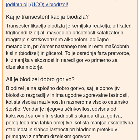
jedilnih olj (UCO) v biodizel!
Kaj je transesterifikacija biodizla?
Transesterifikacija biodizla je kemijska reakcija, pri kateri
trigliceridi iz olj ali maščob ob prisotnosti katalizatorja
reagirajo s kratkoverižnim alkoholom, običajno
metanolom, pri čemer nastanejo metilni estri maščobnih
kislin (biodizel) in glicerol. To je osrednja faza pretvorbe,
ki zmanjša viskoznost in naredi gorivo primerno za
dizelske motorje.
Ali je biodizel dobro gorivo?
Biodizel je na splošno dobro gorivo, saj je obnovljiv,
biološko razgradljiv in ima ugodne zgorevalne lastnosti,
kot sta visoka mazivnost in razmeroma visoko cetansko
število. Vendar je njegova učinkovitost odvisna od
kakovosti surovin in skladnosti s standardi za goriva,
poleg tega ima lahko omejitve, kot sta manjša oksidativna
stabilnost in slabše lastnosti pri hladnem pretoku v
primerjavi z naftnim dizelskim gorivom.