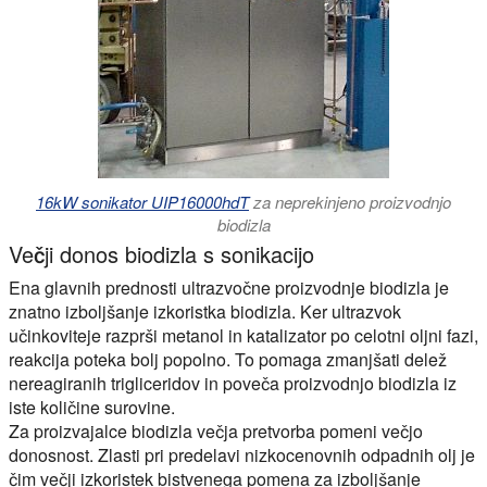
16kW sonikator UIP16000hdT
za neprekinjeno proizvodnjo
biodizla
Večji donos biodizla s sonikacijo
Ena glavnih prednosti ultrazvočne proizvodnje biodizla je
znatno izboljšanje izkoristka biodizla. Ker ultrazvok
učinkoviteje razprši metanol in katalizator po celotni oljni fazi,
reakcija poteka bolj popolno. To pomaga zmanjšati delež
nereagiranih trigliceridov in poveča proizvodnjo biodizla iz
iste količine surovine.
Za proizvajalce biodizla večja pretvorba pomeni večjo
donosnost. Zlasti pri predelavi nizkocenovnih odpadnih olj je
čim večji izkoristek bistvenega pomena za izboljšanje