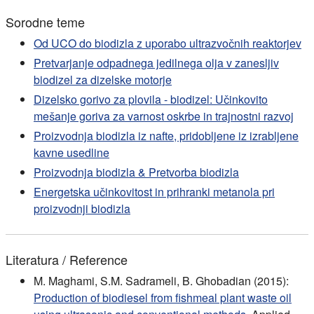
Sorodne teme
Od UCO do biodizla z uporabo ultrazvočnih reaktorjev
Pretvarjanje odpadnega jedilnega olja v zanesljiv
biodizel za dizelske motorje
Dizelsko gorivo za plovila - biodizel: Učinkovito
mešanje goriva za varnost oskrbe in trajnostni razvoj
Proizvodnja biodizla iz nafte, pridobljene iz izrabljene
kavne usedline
Proizvodnja biodizla & Pretvorba biodizla
Energetska učinkovitost in prihranki metanola pri
proizvodnji biodizla
Literatura / Reference
M. Maghami, S.M. Sadrameli, B. Ghobadian (2015):
Production of biodiesel from fishmeal plant waste oil