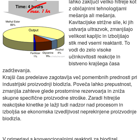
lahko zaključi veliko hitreje kot
z običajnimi tehnologijami
mešanja ali mešanja.
Kavitacijske strižne sile, ki jih
ustvarja ultrazvok, zmanjšajo
velikost kapljic in izboljšajo
stik med vsemi reaktanti. To
vodi do zelo visoke
učinkovitosti reakcije in
bistveno krajšega časa
zadrževanja.
Krajši čas predelave zagotavlja več pomembnih prednosti pri
industrijski proizvodnji biodizla. Poveča lahko prepustnost,
zmanjša zahteve glede prostornine rezervoarja in zniža
skupne specifične proizvodne stroške. Zaradi hitrejše
reakcijske kinetike je lažji tudi nadzor nad procesom in
izboljša se ekonomska izvedljivost neprekinjene proizvodnje
biodizla.
V primerjavi s konvencionalnimi reaktorji za biodizel