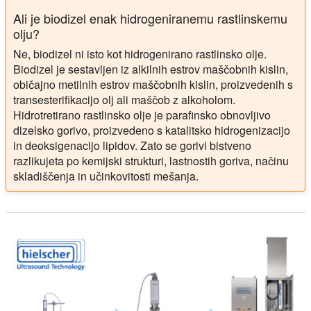
Ali je biodizel enak hidrogeniranemu rastlinskemu
olju?
Ne, biodizel ni isto kot hidrogenirano rastlinsko olje.
Biodizel je sestavljen iz alkilnih estrov maščobnih kislin,
običajno metilnih estrov maščobnih kislin, proizvedenih s
transesterifikacijo olj ali maščob z alkoholom.
Hidrotretirano rastlinsko olje je parafinsko obnovljivo
dizelsko gorivo, proizvedeno s katalitsko hidrogenizacijo
in deoksigenacijo lipidov. Zato se gorivi bistveno
razlikujeta po kemijski strukturi, lastnostih goriva, načinu
skladiščenja in učinkovitosti mešanja.