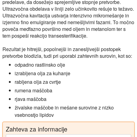
predelave, da dosežejo sprejemljive stopnje pretvorbe.
Ultrazvočna obdelava v liniji zelo učinkovito rešuje to težavo.
Ultrazvočna kavitacija ustvarja intenzivno mikromešanje in
izjemno fino emulgiranje med nemešljivimi fazami. To močno
poveča medfazno površino med oljem in metanolom ter s
tem pospeši reakcijo transesterifikacije.
Rezultat je hitrejši, popolnejši in zanesljivejši postopek
pretvorbe biodizla, tudi pri uporabi zahtevnih surovin, kot so:
odpadno rastlinsko olje
izrabljena olja za kuhanje
rabljena olja za cvrtje
rumena maščoba
rjava maščoba
živalske maščobe in mešane surovine z nizko
vsebnostjo lipidov
Zahteva za informacije