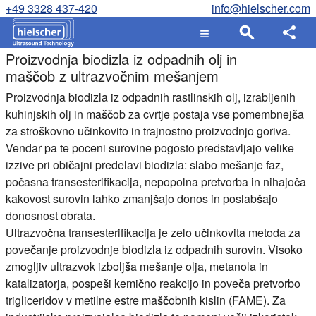
+49 3328 437-420
info@hielscher.com
Proizvodnja biodizla iz odpadnih olj in
maščob z ultrazvočnim mešanjem
Proizvodnja biodizla iz odpadnih rastlinskih olj, izrabljenih
kuhinjskih olj in maščob za cvrtje postaja vse pomembnejša
za stroškovno učinkovito in trajnostno proizvodnjo goriva.
Vendar pa te poceni surovine pogosto predstavljajo velike
izzive pri običajni predelavi biodizla: slabo mešanje faz,
počasna transesterifikacija, nepopolna pretvorba in nihajoča
kakovost surovin lahko zmanjšajo donos in poslabšajo
donosnost obrata.
Ultrazvočna transesterifikacija je zelo učinkovita metoda za
povečanje proizvodnje biodizla iz odpadnih surovin. Visoko
zmogljiv ultrazvok izboljša mešanje olja, metanola in
katalizatorja, pospeši kemično reakcijo in poveča pretvorbo
trigliceridov v metilne estre maščobnih kislin (FAME). Za