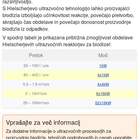
razširljivostjo.
S Hielscherjevo ultrazvočno tehnologijo lahko proizvajalci
biodizla izboljšajo učinkovitost reakcije, povečajo pretvorbo,
skrajšajo čas obdelave in povečajo donosnost proizvodnje
biodizla iz odpadkov.
V spodnji tabeli je prikazana približna zmogljivost obdelave
Hielscherjevih ultrazvočnih reaktorjev za biodizel:
Pretok
Moč
20
–
100 l / uro
1kW
80
–
400 l / uro
4x1kW
0.3
–
1,5 m³/uro
4x4kW
2
–
10m³/uro
6x16kW
20
–
100m³/uro
62x16kW
Vprašajte za več informacij
Za dodatne informacije o ultrazvočnih procesorjih za
proizvodnjo biodizla, tehničnih podrobnostih in cenah uporabite