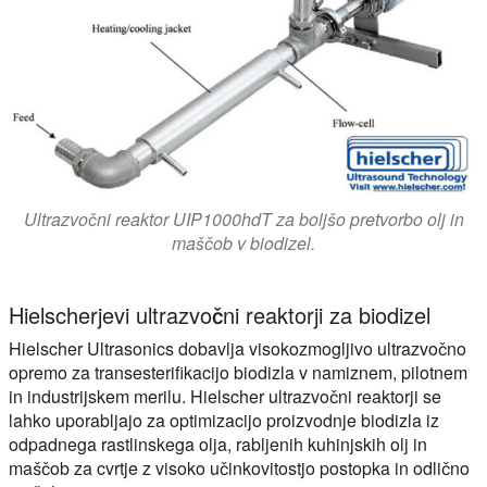
Ultrazvočni reaktor UIP1000hdT za boljšo pretvorbo olj in
maščob v biodizel.
Hielscherjevi ultrazvočni reaktorji za biodizel
Hielscher Ultrasonics dobavlja visokozmogljivo ultrazvočno
opremo za transesterifikacijo biodizla v namiznem, pilotnem
in industrijskem merilu. Hielscher ultrazvočni reaktorji se
lahko uporabljajo za optimizacijo proizvodnje biodizla iz
odpadnega rastlinskega olja, rabljenih kuhinjskih olj in
maščob za cvrtje z visoko učinkovitostjo postopka in odlično