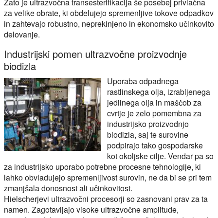
Zato je ultrazvočna transesterifikacija še posebej privlačna
za velike obrate, ki obdelujejo spremenljive tokove odpadkov
in zahtevajo robustno, neprekinjeno in ekonomsko učinkovito
delovanje.
Industrijski pomen ultrazvočne proizvodnje
biodizla
Uporaba odpadnega
rastlinskega olja, izrabljenega
jedilnega olja in maščob za
cvrtje je zelo pomembna za
industrijsko proizvodnjo
biodizla, saj te surovine
podpirajo tako gospodarske
kot okoljske cilje. Vendar pa so
za industrijsko uporabo potrebne procesne tehnologije, ki
lahko obvladujejo spremenljivost surovin, ne da bi se pri tem
zmanjšala donosnost ali učinkovitost.
Hielscherjevi ultrazvočni procesorji so zasnovani prav za ta
namen. Zagotavljajo visoke ultrazvočne amplitude,