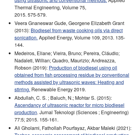
using ultrasonic and conventional methods.
Applied
Thermal Engineering, Volume 75,
2015. 575-579.
Veera Gnaneswar Gude, Georgene Elizabeth Grant
(2013):
Biodiesel from waste cooking oils via direct
sonication.
Applied Energy, Volume 109, 2013. 135-
144.
Medeiros, Eliane; Vieira, Bruno; Pereira, Cláudio;
Nadaleti, Willian; Quadro, Maurizio; Andreazza,
Robson (2019):
Production of biodiesel using oil
obtained from fish processing residue by conventional
methods assisted by ultrasonic waves: Heating and
stirring.
Renewable Energy 2019.
Abdullah, C. S. ; Baluch, N.; Mohtar S. (2015):
Ascendancy of ultrasonic reactor for micro biodiesel
production
. Jurnal Teknologi (Sciences ; Engineering)
77:5; 2015. 155-161.
Ali Gholami, Fathollah Pourfayaz, Akbar Maleki (2021):