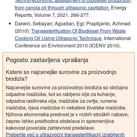
Techno-economic assessment of biodiesel production
from canola oil through ultrasonic cavitation.
Energy
Reports, Volume 7, 2021. 266-277.
Darwin, Sebayan; Agustian, Egi; Praptijanto, Achmad
(2010):
Transesterification Of Biodiesel From Waste
Cooking Oil Using Ultrasonic Technique
. International
Conference on Environment 2010 (ICENV 2010).
Pogosto zastavljena vprašanja
Katere so najcenejše surovine za proizvodnjo
biodizla?
Najcenejše surovine za proizvodnjo biodizla so običajno
odpadne maščobe, kot so rabljeno olje za kuhanje,
odpadna rastlinska olja, maščobe za cvrtje, rumena
maščoba, rjava maščoba in nekatere živalske maščobe.
Njihova ekonomska prednost je v nizkih stroških nabave,
čeprav lahko predhodna obdelava in spremenljiva
kakovost povečata zahtevnost predelave.
Preberite več o ultrazvočni transesterifikaciji izrabljenih