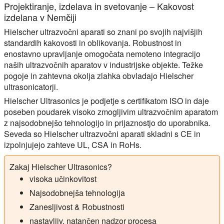
Projektiranje, izdelava in svetovanje – Kakovost
izdelana v Nemčiji
Hielscher ultrazvočni aparati so znani po svojih najvišjih
standardih kakovosti in oblikovanja. Robustnost in
enostavno upravljanje omogočata nemoteno integracijo
naših ultrazvočnih aparatov v industrijske objekte. Težke
pogoje in zahtevna okolja zlahka obvladajo Hielscher
ultrasonicatorji.
Hielscher Ultrasonics je podjetje s certifikatom ISO in daje
poseben poudarek visoko zmogljivim ultrazvočnim aparatom
z najsodobnejšo tehnologijo in prijaznostjo do uporabnika.
Seveda so Hielscher ultrazvočni aparati skladni s CE in
izpolnjujejo zahteve UL, CSA in RoHs.
Zakaj Hielscher Ultrasonics?
visoka učinkovitost
Najsodobnejša tehnologija
Zanesljivost & Robustnosti
nastavljiv, natančen nadzor procesa