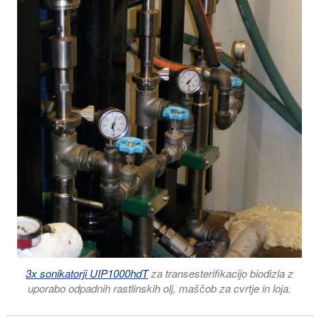
3x sonikatorji UIP1000hdT
za transesterifikacijo biodizla z
uporabo odpadnih rastlinskih olj, maščob za cvrtje in loja.