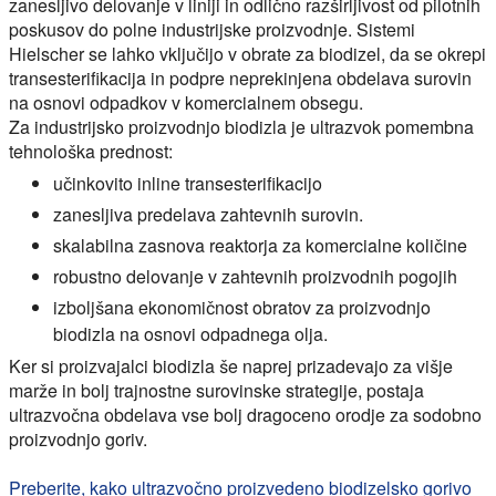
zanesljivo delovanje v liniji in odlično razširljivost od pilotnih
poskusov do polne industrijske proizvodnje. Sistemi
Hielscher se lahko vključijo v obrate za biodizel, da se okrepi
transesterifikacija in podpre neprekinjena obdelava surovin
na osnovi odpadkov v komercialnem obsegu.
Za industrijsko proizvodnjo biodizla je ultrazvok pomembna
tehnološka prednost:
učinkovito inline transesterifikacijo
zanesljiva predelava zahtevnih surovin.
skalabilna zasnova reaktorja za komercialne količine
robustno delovanje v zahtevnih proizvodnih pogojih
izboljšana ekonomičnost obratov za proizvodnjo
biodizla na osnovi odpadnega olja.
Ker si proizvajalci biodizla še naprej prizadevajo za višje
marže in bolj trajnostne surovinske strategije, postaja
ultrazvočna obdelava vse bolj dragoceno orodje za sodobno
proizvodnjo goriv.
Preberite, kako ultrazvočno proizvedeno biodizelsko gorivo