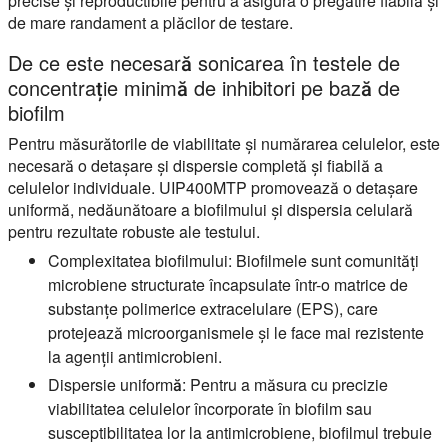
precise și reproductibile pentru a asigura o pregătire fiabilă și
de mare randament a plăcilor de testare.
De ce este necesară sonicarea în testele de
concentrație minimă de inhibitori pe bază de
biofilm
Pentru măsurătorile de viabilitate și numărarea celulelor, este
necesară o detașare și dispersie completă și fiabilă a
celulelor individuale. UIP400MTP promovează o detașare
uniformă, nedăunătoare a biofilmului și dispersia celulară
pentru rezultate robuste ale testului.
Complexitatea biofilmului:
Biofilmele sunt comunități
microbiene structurate încapsulate într-o matrice de
substanțe polimerice extracelulare (EPS), care
protejează microorganismele și le face mai rezistente
la agenții antimicrobieni.
Dispersie uniformă:
Pentru a măsura cu precizie
viabilitatea celulelor încorporate în biofilm sau
susceptibilitatea lor la antimicrobiene, biofilmul trebuie