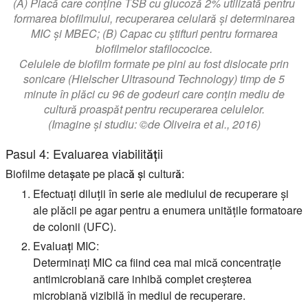
(A) Placă care conține TSB cu glucoză 2% utilizată pentru
formarea biofilmului, recuperarea celulară și determinarea
MIC și MBEC; (B) Capac cu știfturi pentru formarea
biofilmelor stafilococice.
Celulele de biofilm formate pe pini au fost dislocate prin
sonicare (Hielscher Ultrasound Technology) timp de 5
minute în plăci cu 96 de godeuri care conțin mediu de
cultură proaspăt pentru recuperarea celulelor.
(Imagine și studiu: ©de Oliveira et al., 2016)
Pasul 4: Evaluarea viabilității
Biofilme detașate pe placă și cultură:
Efectuați diluții în serie ale mediului de recuperare și
ale plăcii pe agar pentru a enumera unitățile formatoare
de colonii (UFC).
Evaluați MIC:
Determinați MIC ca fiind cea mai mică concentrație
antimicrobiană care inhibă complet creșterea
microbiană vizibilă în mediul de recuperare.