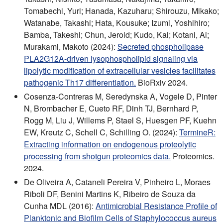
Tomabechi, Yuri; Hanada, Kazuharu; Shirouzu, Mikako;
Watanabe, Takashi; Hata, Kousuke; Izumi, Yoshihiro;
Bamba, Takeshi; Chun, Jerold; Kudo, Kai; Kotani, Ai;
Murakami, Makoto (2024):
Secreted phospholipase
PLA2G12A-driven lysophospholipid signaling via
lipolytic modification of extracellular vesicles facilitates
pathogenic Th17 differentiation.
BioRxiv 2024.
Cosenza-Contreras M, Seredynska A, Vogele D, Pinter
N, Brombacher E, Cueto RF, Dinh TJ, Bernhard P,
Rogg M, Liu J, Willems P, Stael S, Huesgen PF, Kuehn
EW, Kreutz C, Schell C, Schilling O. (2024):
TermineR:
Extracting information on endogenous proteolytic
processing from shotgun proteomics data.
Proteomics.
2024.
De Oliveira A, Cataneli Pereira V, Pinheiro L, Moraes
Riboli DF, Benini Martins K, Ribeiro de Souza da
Cunha MDL (2016):
Antimicrobial Resistance Profile of
Planktonic and Biofilm Cells of Staphylococcus aureus