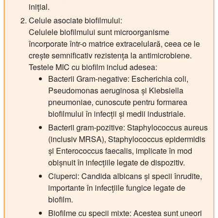
inițial.
Celule asociate biofilmului:
Celulele biofilmului sunt microorganisme
încorporate într-o matrice extracelulară, ceea ce le
crește semnificativ rezistența la antimicrobiene.
Testele MIC cu biofilm includ adesea:
Bacterii Gram-negative: Escherichia coli,
Pseudomonas aeruginosa și Klebsiella
pneumoniae, cunoscute pentru formarea
biofilmului în infecții și medii industriale.
Bacterii gram-pozitive: Staphylococcus aureus
(inclusiv MRSA), Staphylococcus epidermidis
și Enterococcus faecalis, implicate în mod
obișnuit în infecțiile legate de dispozitiv.
Ciuperci: Candida albicans și specii înrudite,
importante în infecțiile fungice legate de
biofilm.
Biofilme cu specii mixte: Acestea sunt uneori