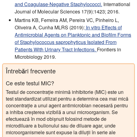
and Coagulase-Negative Staphylococci.
International
Journal of Molecular Sciences 17(9):1423; 2016.
Martins KB, Ferreira AM, Pereira VC, Pinheiro L,
Oliveira A, Cunha MLRS (2019):
In vitro Effects of
Antimicrobial Agents on Planktonic and Biofilm Forms
of Staphylococcus saprophyticus Isolated From
Patients With Urinary Tract Infections.
Frontiers in
Microbiology 2019.
Întrebări frecvente
Ce este testul MIC?
Testul de concentrație minimă inhibitorie (MIC) este un
test standardizat utilizat pentru a determina cea mai mică
concentrație a unui agent antimicrobian necesară pentru
a inhiba creșterea vizibilă a unui microorganism. Se
efectuează în mod obișnuit folosind metode de
microdiluare a bulionului sau de diluare agar, unde
microorganismele sunt expuse la diluții în serie ale