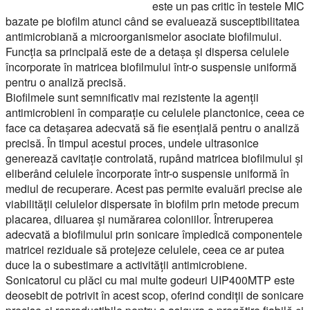
este un pas critic în testele MIC
bazate pe biofilm atunci când se evaluează susceptibilitatea
antimicrobiană a microorganismelor asociate biofilmului.
Funcția sa principală este de a detașa și dispersa celulele
încorporate în matricea biofilmului într-o suspensie uniformă
pentru o analiză precisă.
Biofilmele sunt semnificativ mai rezistente la agenții
antimicrobieni în comparație cu celulele planctonice, ceea ce
face ca detașarea adecvată să fie esențială pentru o analiză
precisă. În timpul acestui proces, undele ultrasonice
generează cavitație controlată, rupând matricea biofilmului și
eliberând celulele încorporate într-o suspensie uniformă în
mediul de recuperare. Acest pas permite evaluări precise ale
viabilității celulelor dispersate în biofilm prin metode precum
placarea, diluarea și numărarea coloniilor. Întreruperea
adecvată a biofilmului prin sonicare împiedică componentele
matricei reziduale să protejeze celulele, ceea ce ar putea
duce la o subestimare a activității antimicrobiene.
Sonicatorul cu plăci cu mai multe godeuri UIP400MTP este
deosebit de potrivit în acest scop, oferind condiții de sonicare