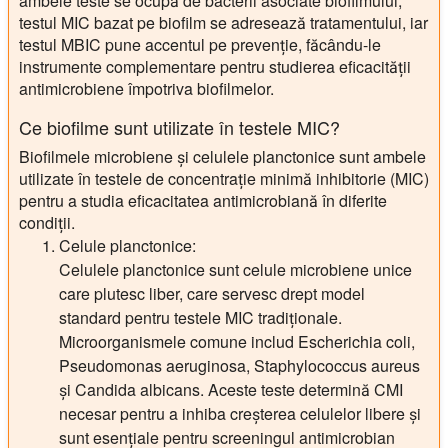
ambele teste se ocupă de bacterii asociate biofilmului,
testul MIC bazat pe biofilm se adresează tratamentului, iar
testul MBIC pune accentul pe prevenție, făcându-le
instrumente complementare pentru studierea eficacității
antimicrobiene împotriva biofilmelor.
Ce biofilme sunt utilizate în testele MIC?
Biofilmele microbiene și celulele planctonice sunt ambele
utilizate în testele de concentrație minimă inhibitorie (MIC)
pentru a studia eficacitatea antimicrobiană în diferite
condiții.
Celule planctonice:
Celulele planctonice sunt celule microbiene unice
care plutesc liber, care servesc drept model
standard pentru testele MIC tradiționale.
Microorganismele comune includ Escherichia coli,
Pseudomonas aeruginosa, Staphylococcus aureus
și Candida albicans. Aceste teste determină CMI
necesar pentru a inhiba creșterea celulelor libere și
sunt esențiale pentru screeningul antimicrobian