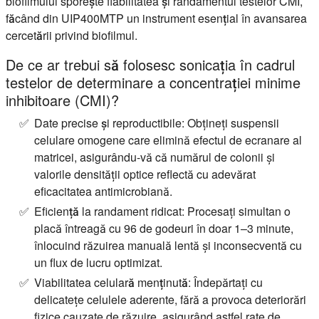
biofilmului sporește fiabilitatea și randamentul testelor CMI,
făcând din UIP400MTP un instrument esențial în avansarea
cercetării privind biofilmul.
De ce ar trebui să folosesc sonicația în cadrul
testelor de determinare a concentrației minime
inhibitoare (CMI)?
Date precise și reproductibile:
Obțineți suspensii
celulare omogene care elimină efectul de ecranare al
matricei, asigurându-vă că numărul de colonii și
valorile densității optice reflectă cu adevărat
eficacitatea antimicrobiană.
Eficiență la randament ridicat:
Procesați simultan o
placă întreagă cu 96 de godeuri în doar 1–3 minute,
înlocuind răzuirea manuală lentă și inconsecventă cu
un flux de lucru optimizat.
Viabilitatea celulară menținută:
Îndepărtați cu
delicatețe celulele aderente, fără a provoca deteriorări
fizice cauzate de răzuire, asigurând astfel rate de