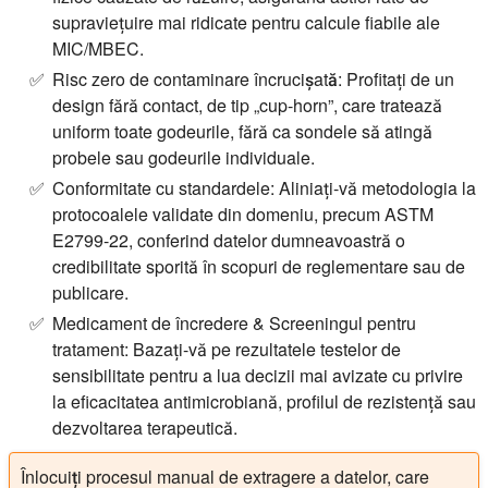
supraviețuire mai ridicate pentru calcule fiabile ale
MIC/MBEC.
Risc zero de contaminare încrucișată:
Profitați de un
design fără contact, de tip „cup-horn”, care tratează
uniform toate godeurile, fără ca sondele să atingă
probele sau godeurile individuale.
Conformitate cu standardele:
Aliniați-vă metodologia la
protocoalele validate din domeniu, precum ASTM
E2799-22, conferind datelor dumneavoastră o
credibilitate sporită în scopuri de reglementare sau de
publicare.
Medicament de încredere & Screeningul pentru
tratament:
Bazați-vă pe rezultatele testelor de
sensibilitate pentru a lua decizii mai avizate cu privire
la eficacitatea antimicrobiană, profilul de rezistență sau
dezvoltarea terapeutică.
Înlocuiți procesul manual de extragere a datelor, care