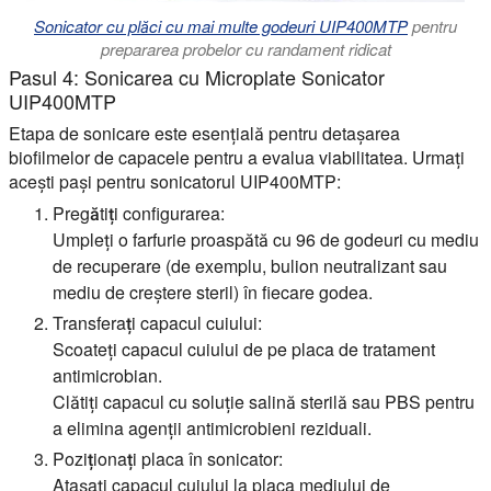
Sonicator cu plăci cu mai multe godeuri UIP400MTP
pentru
prepararea probelor cu randament ridicat
Pasul 4: Sonicarea cu Microplate Sonicator
UIP400MTP
Etapa de sonicare este esențială pentru detașarea
biofilmelor de capacele pentru a evalua viabilitatea. Urmați
acești pași pentru sonicatorul UIP400MTP:
Pregătiți configurarea:
Umpleți o farfurie proaspătă cu 96 de godeuri cu mediu
de recuperare (de exemplu, bulion neutralizant sau
mediu de creștere steril) în fiecare godea.
Transferați capacul cuiului:
Scoateți capacul cuiului de pe placa de tratament
antimicrobian.
Clătiți capacul cu soluție salină sterilă sau PBS pentru
a elimina agenții antimicrobieni reziduali.
Poziționați placa în sonicator:
Atașați capacul cuiului la placa mediului de