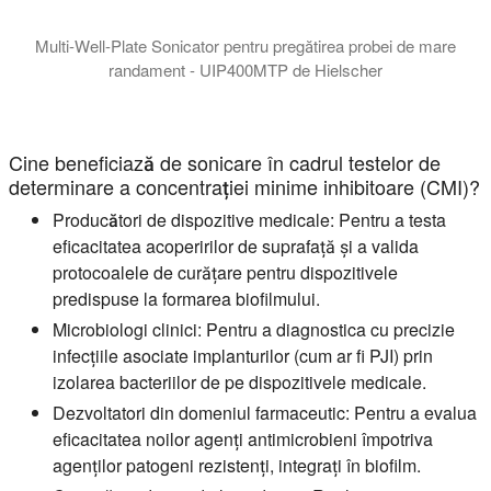
Multi-Well-Plate Sonicator pentru pregătirea probei de mare
randament - UIP400MTP de Hielscher
Designul avansat al UIP400MTP asigură că vibrațiile cu ultrasun
Cine beneficiază de sonicare în cadrul testelor de
determinare a concentrației minime inhibitoare (CMI)?
Producători de dispozitive medicale:
Pentru a testa
eficacitatea acoperirilor de suprafață și a valida
protocoalele de curățare pentru dispozitivele
predispuse la formarea biofilmului.
Microbiologi clinici:
Pentru a diagnostica cu precizie
infecțiile asociate implanturilor (cum ar fi PJI) prin
izolarea bacteriilor de pe dispozitivele medicale.
Dezvoltatori din domeniul farmaceutic:
Pentru a evalua
eficacitatea noilor agenți antimicrobieni împotriva
agenților patogeni rezistenți, integrați în biofilm.