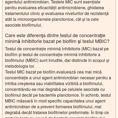
agentului antimicrobian. Testele MIC sunt esențiale
pentru evaluarea eficacității antimicrobiene, ghidarea
tratamentului clinic și evaluarea nivelurilor de rezistență
atât la microorganismele planctonice, cât și la cele
asociate biofilmului.
Care este diferența dintre testul de concentrație
minimă inhibitorie bazat pe biofilm și testul MBIC?
Testul de concentrație minimă inhibitorie (MIC) bazat pe
biofilm și testul de concentrație minimă inhibitorie a
biofilmului (MBIC) sunt înrudite, dar distincte în scopul și
metodologia lor.
Testul MIC bazat pe biofilm evaluează cea mai mică
concentrație a unui agent antimicrobian necesar pentru a
inhiba creșterea sau viabilitatea vizibilă a biofilmului,
concentrându-se mai degrabă pe celulele asociate cu
biofilmul decât pe bacteriile planctonice. În schimb, testul
MBIC măsoară în mod specific capacitatea unui agent
antimicrobian de a preveni formarea biofilmului, mai
degrabă decât tratarea biofilmelor preformate. În timp ce