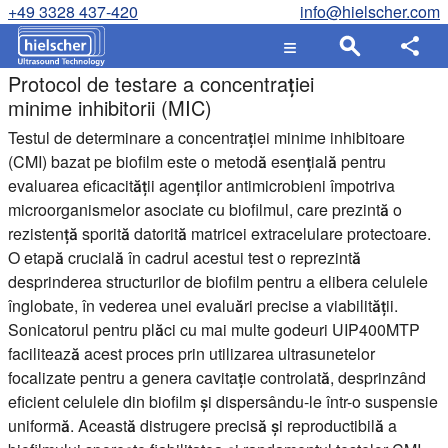
+49 3328 437-420
info@hielscher.com
Protocol de testare a concentrației
minime inhibitorii (MIC)
Testul de determinare a concentrației minime inhibitoare
(CMI) bazat pe biofilm este o metodă esențială pentru
evaluarea eficacității agenților antimicrobieni împotriva
microorganismelor asociate cu biofilmul, care prezintă o
rezistență sporită datorită matricei extracelulare protectoare.
O etapă crucială în cadrul acestui test o reprezintă
desprinderea structurilor de biofilm pentru a elibera celulele
înglobate, în vederea unei evaluări precise a viabilității.
Sonicatorul pentru plăci cu mai multe godeuri UIP400MTP
facilitează acest proces prin utilizarea ultrasunetelor
focalizate pentru a genera cavitație controlată, desprinzând
eficient celulele din biofilm și dispersându-le într-o suspensie
uniformă. Această distrugere precisă și reproductibilă a