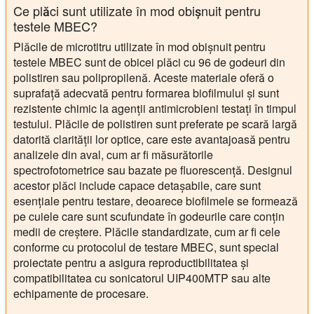
Ce plăci sunt utilizate în mod obișnuit pentru
testele MBEC?
Plăcile de microtitru utilizate în mod obișnuit pentru
testele MBEC sunt de obicei plăci cu 96 de godeuri din
polistiren sau polipropilenă. Aceste materiale oferă o
suprafață adecvată pentru formarea biofilmului și sunt
rezistente chimic la agenții antimicrobieni testați în timpul
testului. Plăcile de polistiren sunt preferate pe scară largă
datorită clarității lor optice, care este avantajoasă pentru
analizele din aval, cum ar fi măsurătorile
spectrofotometrice sau bazate pe fluorescență. Designul
acestor plăci include capace detașabile, care sunt
esențiale pentru testare, deoarece biofilmele se formează
pe cuiele care sunt scufundate în godeurile care conțin
medii de creștere. Plăcile standardizate, cum ar fi cele
conforme cu protocolul de testare MBEC, sunt special
proiectate pentru a asigura reproductibilitatea și
compatibilitatea cu sonicatorul UIP400MTP sau alte
echipamente de procesare.