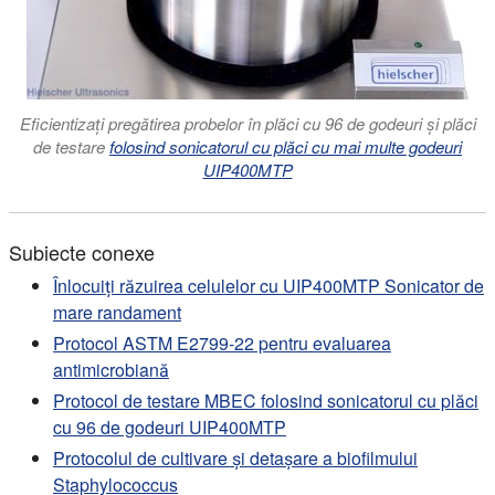
Eficientizați pregătirea probelor în plăci cu 96 de godeuri și plăci
de testare
folosind sonicatorul cu plăci cu mai multe godeuri
UIP400MTP
Subiecte conexe
Înlocuiți răzuirea celulelor cu UIP400MTP Sonicator de
mare randament
Protocol ASTM E2799-22 pentru evaluarea
antimicrobiană
Protocol de testare MBEC folosind sonicatorul cu plăci
cu 96 de godeuri UIP400MTP
Protocolul de cultivare și detașare a biofilmului
Staphylococcus