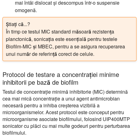
mai întâi dislocat și descompus într-o suspensie
omogenă.
Știați că...?
În timp ce testul MIC standard măsoară rezistența
planctonică, sonicația este esențială pentru testele
Biofilm-MIC și MBEC, pentru a se asigura recuperarea
unui număr de referință corect de celule.
Protocol de testare a concentrației minime
inhibitorii pe bază de biofilm
Testul de concentrație minimă inhibitorie (MIC) determină
cea mai mică concentrație a unui agent antimicrobian
necesară pentru a inhiba creșterea vizibilă a
microorganismelor. Acest protocol este conceput pentru
microorganisme asociate biofilmului, folosind UIP400MTP
sonicator cu plăci cu mai multe godeuri pentru perturbarea
biofilmului.