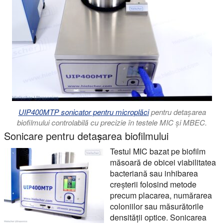
UIP400MTP sonicator pentru microplăci
pentru detașarea
biofilmului controlabilă cu precizie în testele MIC și MBEC.
Sonicare pentru detașarea biofilmului
Testul MIC bazat pe biofilm
măsoară de obicei viabilitatea
bacteriană sau inhibarea
creșterii folosind metode
precum placarea, numărarea
coloniilor sau măsurătorile
densității optice. Sonicarea