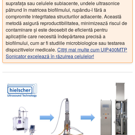
suprafața sau celulele subiacente, undele ultrasonice
pătrund în matricea biofilmului, rupându-l fără a
compromite integritatea structurilor adiacente. Această
metodă asigură reproductibilitatea, minimizează riscul de
contaminare și este deosebit de eficientă pentru
aplicațiile care necesită îndepărtarea precisă a
biofilmului, cum ar fi studiile microbiologice sau testarea
dispozitivelor medicale.
Citiți mai multe cum UIP400MTP
Sonicator excelează în răzuirea celulelor!