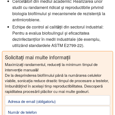
Cercetători din mediul academic:
Realizarea unor
studii cu randament ridicat și reproductibile privind
biologia biofilmului și mecanismele de rezistență la
antimicrobiene.
Echipe de control al calității din sectorul industrial:
Pentru a evalua biofoulingul și eficacitatea
dezinfectanților în medii industriale (de exemplu,
utilizând standardele ASTM E2799-22).
Solicitați mai multe informații
Maximizați randamentul, reduceți la minimum timpul de
intervenție manuală!
De la desprinderea biofilmului până la numărarea celulelor
viabile, sonicația reduce drastic timpul de procesare a testelor,
îmbunătățind în același timp reproductibilitatea. Descoperă
rapiditatea procesării plăcilor cu mai multe godeuri.
Adresa de email (obligatoriu)
Număr de telefon