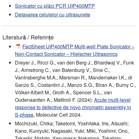
Sonicator cu plăci PCR UIP400MTP
Detașarea celulelor cu ultrasunete
Literatură / Referințe
FactSheet UIP400MTP Multi-well Plate Sonicator –
Non-Contact Sonicator – Hielscher Ultrasonics
Dreyer J., Ricci G., van den Berg J., Bhardwaj V., Funk
J., Armstrong C., van Batenburg V., Sine C.,
VanInsberghe M.A., Marsman R., Mandemaker I.K., di
Sanzo S., Costantini J., Manzo S.G., Biran A., Burny C.,
Völker-Albert M., Groth A., Spencer S.L., van
Oudenaarden A., Mattiroli F. (2024):
Acute multi-level
response to defective de novo chromatin assembly in
S-phase.
Molecular Cell 2024.
Mochizuki, Chika; Taketomi, Yoshitaka; Irie, Atsushi;
Kano, Kuniyuki; Nagasaki, Yuki; Miki, Yoshimi; Ono,
Takashi; Nishito, Yasumasa; Nakajima, Takahiro;