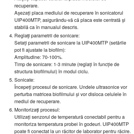
recuperare.
Așezați placa mediului de recuperare în sonicatorul
UIP400MTP, asigurându-vă că placa este centrată și
stabilă ca în manualul descris.
Reglați parametrii de sonicare:
Setați parametrii de sonicare la UIP400MTP (setările
pot fi ajustate la biofilm):
Amplitudine: 70-100%.
Timp de sonicare: 1-3 minute (reglați în funcție de
structura biofilmului) în modul ciclu.
Sonicate:
Începeți procesul de sonicare. Undele ultrasonice vor
perturba matricea biofilmului și vor disloca celulele în
mediul de recuperare.
Monitorizați procesul:
Utilizați senzorul de temperatură conectabil pentru a
monitoriza temperatura probei în godeuri. UIP400MTP
poate fi conectat la un răcitor de laborator pentru răcire.