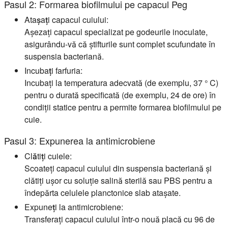
Pasul 2: Formarea biofilmului pe capacul Peg
Atașați capacul cuiului:
Așezați capacul specializat pe godeurile inoculate,
asigurându-vă că știfturile sunt complet scufundate în
suspensia bacteriană.
Incubați farfuria:
Incubați la temperatura adecvată (de exemplu, 37 ° C)
pentru o durată specificată (de exemplu, 24 de ore) în
condiții statice pentru a permite formarea biofilmului pe
cuie.
Pasul 3: Expunerea la antimicrobiene
Clătiți cuiele:
Scoateți capacul cuiului din suspensia bacteriană și
clătiți ușor cu soluție salină sterilă sau PBS pentru a
îndepărta celulele planctonice slab atașate.
Expuneți la antimicrobiene:
Transferați capacul cuiului într-o nouă placă cu 96 de