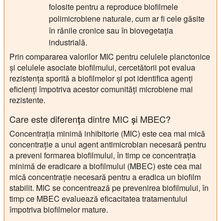
folosite pentru a reproduce biofilmele
polimicrobiene naturale, cum ar fi cele găsite
în rănile cronice sau în biovegetația
industrială.
Prin compararea valorilor MIC pentru celulele planctonice
și celulele asociate biofilmului, cercetătorii pot evalua
rezistența sporită a biofilmelor și pot identifica agenți
eficienți împotriva acestor comunități microbiene mai
rezistente.
Care este diferența dintre MIC și MBEC?
Concentrația minimă inhibitorie (MIC) este cea mai mică
concentrație a unui agent antimicrobian necesară pentru
a preveni formarea biofilmului, în timp ce concentrația
minimă de eradicare a biofilmului (MBEC) este cea mai
mică concentrație necesară pentru a eradica un biofilm
stabilit. MIC se concentrează pe prevenirea biofilmului, în
timp ce MBEC evaluează eficacitatea tratamentului
împotriva biofilmelor mature.