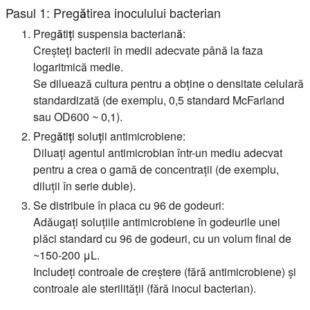
Pasul 1: Pregătirea inoculului bacterian
Pregătiți suspensia bacteriană:
Creșteți bacterii în medii adecvate până la faza
logaritmică medie.
Se diluează cultura pentru a obține o densitate celulară
standardizată (de exemplu, 0,5 standard McFarland
sau OD600 ~ 0,1).
Pregătiți soluții antimicrobiene:
Diluați agentul antimicrobian într-un mediu adecvat
pentru a crea o gamă de concentrații (de exemplu,
diluții în serie duble).
Se distribuie în placa cu 96 de godeuri:
Adăugați soluțiile antimicrobiene în godeurile unei
plăci standard cu 96 de godeuri, cu un volum final de
~150-200 μL.
Includeți controale de creștere (fără antimicrobiene) și
controale ale sterilității (fără inocul bacterian).