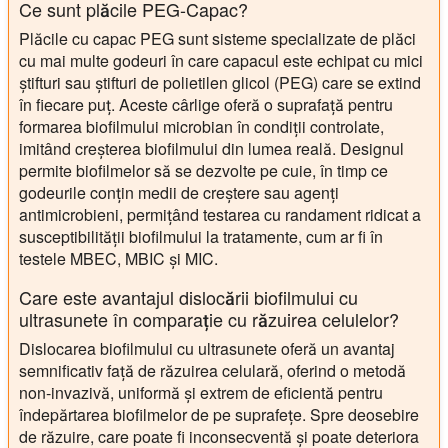
Ce sunt plăcile PEG-Capac?
Plăcile cu capac PEG sunt sisteme specializate de plăci
cu mai multe godeuri în care capacul este echipat cu mici
știfturi sau știfturi de polietilen glicol (PEG) care se extind
în fiecare puț. Aceste cârlige oferă o suprafață pentru
formarea biofilmului microbian în condiții controlate,
imitând creșterea biofilmului din lumea reală. Designul
permite biofilmelor să se dezvolte pe cuie, în timp ce
godeurile conțin medii de creștere sau agenți
antimicrobieni, permițând testarea cu randament ridicat a
susceptibilității biofilmului la tratamente, cum ar fi în
testele MBEC, MBIC și MIC.
Care este avantajul dislocării biofilmului cu
ultrasunete în comparație cu răzuirea celulelor?
Dislocarea biofilmului cu ultrasunete oferă un avantaj
semnificativ față de răzuirea celulară, oferind o metodă
non-invazivă, uniformă și extrem de eficientă pentru
îndepărtarea biofilmelor de pe suprafețe. Spre deosebire
de răzuire, care poate fi inconsecventă și poate deteriora