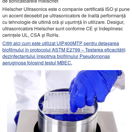
de sonicatoarele Hielscher.
Hielscher Ultrasonics este o companie certificată ISO și pune
un accent deosebit pe ultrasonicators de înaltă performanță
cu tehnologie de ultimă oră și ușurință în utilizare. Desigur,
ultrasonicators Hielscher sunt conforme CE și îndeplinesc
cerințele UL, CSA și RoHs.
Citiți aici cum este utilizat UIP400MTP pentru detașarea
biofilmului în protocolul ASTM E2799 – Testarea eficacității
dezinfectantului împotriva biofilmului Pseudomonas
aeruginosa folosind testul MBEC.