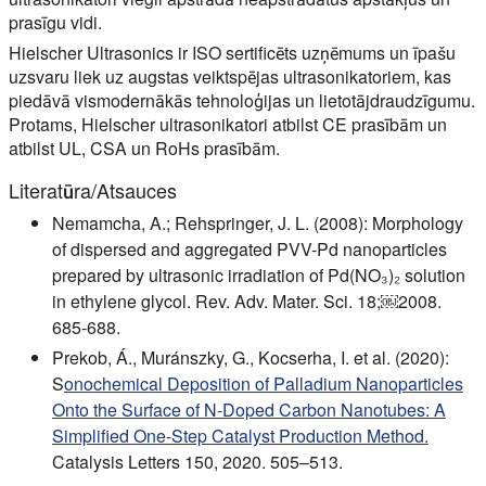
prasīgu vidi.
Hielscher Ultrasonics ir ISO sertificēts uzņēmums un īpašu
uzsvaru liek uz augstas veiktspējas ultrasonikatoriem, kas
piedāvā vismodernākās tehnoloģijas un lietotājdraudzīgumu.
Protams, Hielscher ultrasonikatori atbilst CE prasībām un
atbilst UL, CSA un RoHs prasībām.
Literatūra/Atsauces
Nemamcha, A.; Rehspringer, J. L. (2008): Morphology
of dispersed and aggregated PVV-Pd nanoparticles
prepared by ultrasonic irradiation of Pd(NO₃)₂ solution
in ethylene glycol. Rev. Adv. Mater. Sci. 18;￼2008.
685-688.
Prekob, Á., Muránszky, G., Kocserha, I. et al. (2020):
S
onochemical Deposition of Palladium Nanoparticles
Onto the Surface of N-Doped Carbon Nanotubes: A
Simplified One-Step Catalyst Production Method.
Catalysis Letters 150, 2020. 505–513.