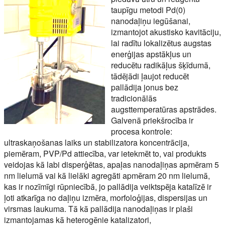
taupīgu metodi Pd(0)
nanodaļiņu iegūšanai,
izmantojot akustisko kavitāciju,
lai radītu lokalizētus augstas
enerģijas apstākļus un
reducētu radikāļus šķīdumā,
tādējādi ļaujot reducēt
pallādija jonus bez
tradicionālās
augsttemperatūras apstrādes.
Galvenā priekšrocība ir
procesa kontrole:
ultraskaņošanas laiks un stabilizatora koncentrācija,
piemēram, PVP/Pd attiecība, var ietekmēt to, vai produkts
veidojas kā labi disperģētas, apaļas nanodaļiņas apmēram 5
nm lielumā vai kā lielāki agregāti apmēram 20 nm lielumā,
kas ir nozīmīgi rūpniecībā, jo pallādija veiktspēja katalīzē ir
ļoti atkarīga no daļiņu izmēra, morfoloģijas, dispersijas un
virsmas laukuma. Tā kā pallādija nanodaļiņas ir plaši
izmantojamas kā heterogēnie katalizatori,