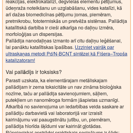
reakcijas, elektrokatalīzi, degvielas elementu pētījumus,
ūdeņraža noteikšanu un uzglabāšanu, vides katalīzi, kā
arī dažas biomedicīnas pētījumu jomas, piemēram,
pretmikrobu, fototermiskās un pretvēža sistēmas. Pallādija
katalītiskā darbība ir cieši atkarīga no daļiņu izmēra,
morfoloģijas un dispersijas.
Pallādija nanodaļiņas izmanto arī citu daļiņu leģēšanai,
lai panāktu katalītiskas īpašības.
Uzziniet vairāk par
ultraskaņas metodi Pd/N-BCNT sintēzei kā Fišera–Tropša
katalizatoram!
Vai pallādijs ir toksisks?
Parasti uzskata, ka elementārajam metāliskajam
pallādijam ir zema toksicitāte un nav zināma bioloģiska
nozīme, taču ar pallādija savienojumiem, sāļiem,
putekļiem un nanomēroga formām jāapietas uzmanīgi.
Atkarībā no savienojuma un iedarbības veida saskare ar
pallādiju darbavietā vai laboratorijā var izraisīt
kairinājumu vai paaugstinātu jutību, un, piemēram,
pallādija hlorīda šķīdumi var kairināt gļotādas.
Rūpnieciskai apstrādei praktiskais secinājums ir šāds: