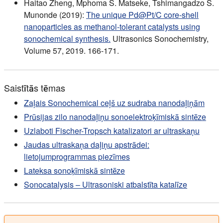
Haitao Zheng, Mphoma S. Matseke, Tshimangadzo S.
Munonde (2019):
The unique Pd@Pt/C core-shell
nanoparticles as methanol-tolerant catalysts using
sonochemical synthesis.
Ultrasonics Sonochemistry,
Volume 57, 2019. 166-171.
Saistītās tēmas
Zaļais Sonochemical ceļš uz sudraba nanodaļiņām
Prūsijas zilo nanodaļiņu sonoelektroķīmiskā sintēze
Uzlaboti Fischer-Tropsch katalizatori ar ultraskaņu
Jaudas ultraskaņa daļiņu apstrādei:
lietojumprogrammas piezīmes
Lateksa sonoķīmiskā sintēze
Sonocatalysis – Ultrasoniski atbalstīta katalīze