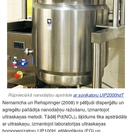
Rūpnieciskā nanodaļiņu apstrāde
ar sonikatoru UIP2000hdT
Nemamcha un Rehspringer (2008) ir pētījuši disperģētu un
agregētu pallādija nanodaļiņu ražošanu, izmantojot
ultraskaņas metodi. Tādēļ Pd(NO₃)₂ šķīdums tika apstrādāts
ar ultraskaņu, izmantojot laboratorijas ultraskaņas
homogenizatoru UP100H, etilēnglikola (EG) un