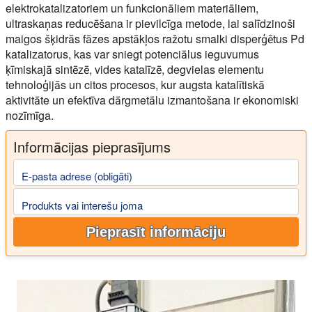
elektrokatalizatoriem un funkcionāliem materiāliem,
ultraskaņas reducēšana ir pievilcīga metode, lai salīdzinoši
maigos šķidrās fāzes apstākļos ražotu smalki disperģētus Pd
katalizatorus, kas var sniegt potenciālus ieguvumus
ķīmiskajā sintēzē, vides katalīzē, degvielas elementu
tehnoloģijās un citos procesos, kur augsta katalītiskā
aktivitāte un efektīva dārgmetālu izmantošana ir ekonomiski
nozīmīga.
Informācijas pieprasījums
E-pasta adrese (obligāti)
Produkts vai interešu joma
Pieprasīt informāciju