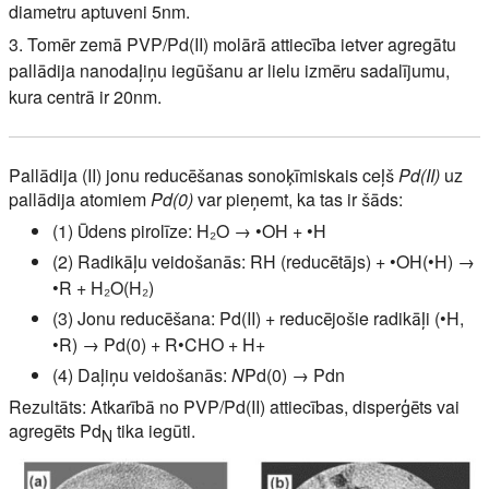
diametru aptuveni 5nm.
3. Tomēr zemā PVP/Pd(II) molārā attiecība ietver agregātu
pallādija nanodaļiņu iegūšanu ar lielu izmēru sadalījumu,
kura centrā ir 20nm.
Pallādija (II) jonu reducēšanas sonoķīmiskais ceļš
Pd(II)
uz
pallādija atomiem
Pd(0)
var pieņemt, ka tas ir šāds:
(1) Ūdens pirolīze: H₂O → •OH + •H
(2) Radikāļu veidošanās: RH (reducētājs) + •OH(•H) →
•R + H₂O(H₂)
(3) Jonu reducēšana: Pd(II) + reducējošie radikāļi (•H,
•R) → Pd(0) + R•CHO + H+
(4) Daļiņu veidošanās:
N
Pd(0) → Pdn
Rezultāts: Atkarībā no PVP/Pd(II) attiecības, disperģēts vai
agregēts Pd
tika iegūti.
N