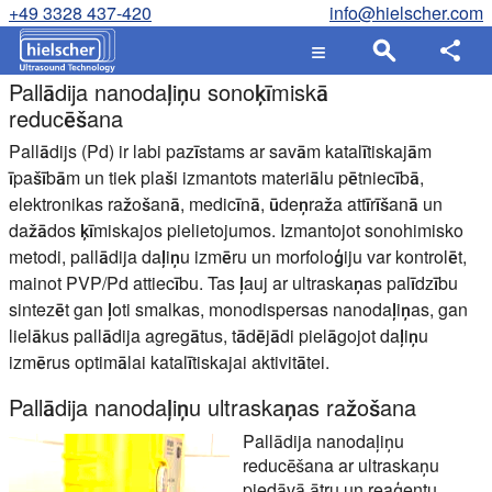
+49 3328 437-420
info@hielscher.com
Pallādija nanodaļiņu sonoķīmiskā
reducēšana
Pallādijs (Pd) ir labi pazīstams ar savām katalītiskajām
īpašībām un tiek plaši izmantots materiālu pētniecībā,
elektronikas ražošanā, medicīnā, ūdeņraža attīrīšanā un
dažādos ķīmiskajos pielietojumos. Izmantojot sonohimisko
metodi, pallādija daļiņu izmēru un morfoloģiju var kontrolēt,
mainot PVP/Pd attiecību. Tas ļauj ar ultraskaņas palīdzību
sintezēt gan ļoti smalkas, monodispersas nanodaļiņas, gan
lielākus pallādija agregātus, tādējādi pielāgojot daļiņu
izmērus optimālai katalītiskajai aktivitātei.
Pallādija nanodaļiņu ultraskaņas ražošana
Pallādija nanodaļiņu
reducēšana ar ultraskaņu
piedāvā ātru un reaģentu