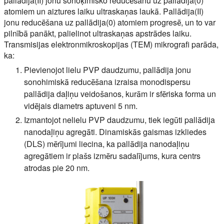
pallādija(II) jonu sonoķīmisko reducēšanu uz pallādija(0)
atomiem un aiztures laiku ultraskaņas laukā. Pallādija(II)
jonu reducēšana uz pallādija(0) atomiem progresē, un to var
pilnībā panākt, palielinot ultraskaņas apstrādes laiku.
Transmisijas elektronmikroskopijas (TEM) mikrografi parāda,
ka:
Pievienojot lielu PVP daudzumu, pallādija jonu
sonohimiskā reducēšana izraisa monodispersu
pallādija daļiņu veidošanos, kurām ir sfēriska forma un
vidējais diametrs aptuveni 5 nm.
Izmantojot nelielu PVP daudzumu, tiek iegūti pallādija
nanodaļiņu agregāti. Dinamiskās gaismas izkliedes
(DLS) mērījumi liecina, ka pallādija nanodaļiņu
agregātiem ir plašs izmēru sadalījums, kura centrs
atrodas pie 20 nm.