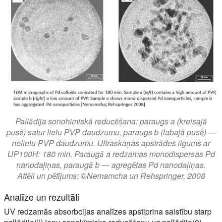
Pallādija sonohimiskā reducēšana: paraugs a (kreisajā
pusē) satur lielu PVP daudzumu, paraugs b (labajā pusē) —
nelielu PVP daudzumu. Ultraskaņas apstrādes ilgums ar
UP100H: 180 min. Paraugā a redzamas monodispersas Pd
nanodaļiņas, paraugā b — agregētas Pd nanodaļiņas.
Attēli un pētījums: ©Nemamcha un Rehspringer, 2008
Analīze un rezultāti
UV redzamās absorbcijas analīzes apstiprina saistību starp