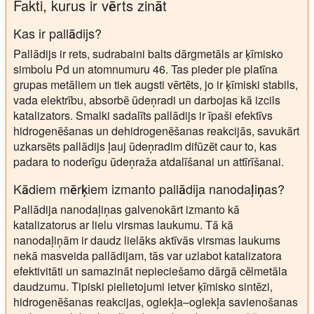
Fakti, kurus ir vērts zināt
Kas ir pallādijs?
Pallādijs ir rets, sudrabaini balts dārgmetāls ar ķīmisko
simbolu Pd un atomnumuru 46. Tas pieder pie platīna
grupas metāliem un tiek augsti vērtēts, jo ir ķīmiski stabils,
vada elektrību, absorbē ūdeņradi un darbojas kā izcils
katalizators. Smalki sadalīts pallādijs ir īpaši efektīvs
hidrogenēšanas un dehidrogenēšanas reakcijās, savukārt
uzkarsēts pallādijs ļauj ūdeņradim difūzēt caur to, kas
padara to noderīgu ūdeņraža atdalīšanai un attīrīšanai.
Kādiem mērķiem izmanto pallādija nanodaļiņas?
Pallādija nanodaļiņas galvenokārt izmanto kā
katalizatorus ar lielu virsmas laukumu. Tā kā
nanodaļiņām ir daudz lielāks aktīvās virsmas laukums
nekā masveida pallādijam, tās var uzlabot katalizatora
efektivitāti un samazināt nepieciešamo dārgā cēlmetāla
daudzumu. Tipiski pielietojumi ietver ķīmisko sintēzi,
hidrogenēšanas reakcijas, oglekļa–oglekļa savienošanas