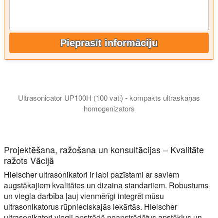
Pieprasīt informāciju
Ultrasonicator UP100H (100 vati) - kompakts ultraskaņas
homogenizators
Šis UP100H ultraskaņas homogenizatora video parāda tā komp
Projektēšana, ražošana un konsultācijas – Kvalitāte
ražots Vācijā
Hielscher ultrasonikatori ir labi pazīstami ar saviem
augstākajiem kvalitātes un dizaina standartiem. Robustums
un viegla darbība ļauj vienmērīgi integrēt mūsu
ultrasonikatorus rūpnieciskajās iekārtās. Hielscher
ultrasonikatori viegli apstrādā neapstrādātus apstākļus un