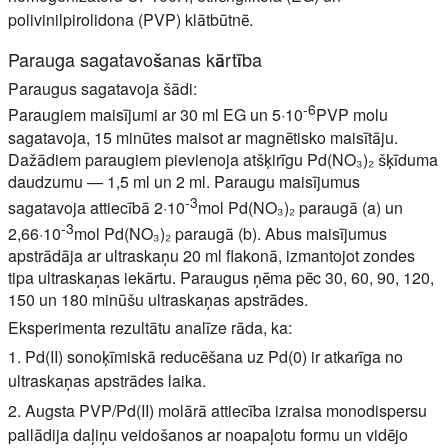
polivinilpirolidona (PVP) klātbūtnē.
Parauga sagatavošanas kārtība
Paraugus sagatavoja šādi:
-6
Paraugiem maisījumi ar 30 ml EG un 5·10
PVP molu
sagatavoja, 15 minūtes maisot ar magnētisko maisītāju.
Dažādiem paraugiem pievienoja atšķirīgu Pd(NO₃)₂ šķīduma
daudzumu — 1,5 ml un 2 ml. Paraugu maisījumus
-3
sagatavoja attiecībā 2·10
mol Pd(NO₃)₂ paraugā (a) un
-3
2,66·10
mol Pd(NO₃)₂ paraugā (b). Abus maisījumus
apstrādāja ar ultraskaņu 20 ml flakonā, izmantojot zondes
tipa ultraskaņas iekārtu. Paraugus ņēma pēc 30, 60, 90, 120,
150 un 180 minūšu ultraskaņas apstrādes.
Eksperimenta rezultātu analīze rāda, ka:
1. Pd(II) sonoķīmiskā reducēšana uz Pd(0) ir atkarīga no
ultraskaņas apstrādes laika.
2. Augsta PVP/Pd(II) molārā attiecība izraisa monodispersu
pallādija daļiņu veidošanos ar noapaļotu formu un vidējo