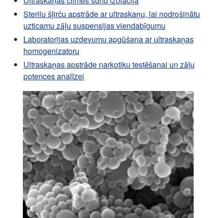
Ultraskaņas cilmes šūnu izolācija
Sterilu šļirču apstrāde ar ultraskaņu, lai nodrošinātu
uzticamu zāļu suspensijas viendabīgumu
Laboratorijas uzdevumu apgūšana ar ultraskaņas
homogenizatoru
Ultraskaņas apstrāde narkotiku testēšanai un zāļu
potences analīzei