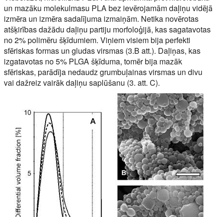
un mazāku molekulmasu PLA bez ievērojamām daļiņu vidējā
izmēra un izmēra sadalījuma izmaiņām. Netika novērotas
atšķirības dažādu daļiņu partiju morfoloģijā, kas sagatavotas
no 2% polimēru šķīdumiem. Viņiem visiem bija perfekti
sfēriskas formas un gludas virsmas (3.B att.). Daļiņas, kas
izgatavotas no 5% PLGA šķīduma, tomēr bija mazāk
sfēriskas, parādīja nedaudz grumbuļainas virsmas un divu
vai dažreiz vairāk daļiņu saplūšanu (3. att. C).