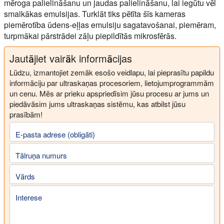
mēroga palielināšanu un jaudas palielināšanu, lai iegūtu vēl
smalkākas emulsijas. Turklāt tiks pētīta šīs kameras
piemērotība ūdens-eļļas emulsiju sagatavošanai, piemēram,
turpmākai pārstrādei zāļu piepildītās mikrosfērās.
Jautājiet vairāk informācijas
Lūdzu, izmantojiet zemāk esošo veidlapu, lai pieprasītu papildu
informāciju par ultraskaņas procesoriem, lietojumprogrammām
un cenu. Mēs ar prieku apspriedīsim jūsu procesu ar jums un
piedāvāsim jums ultraskaņas sistēmu, kas atbilst jūsu
prasībām!
E-pasta adrese (obligāti)
Tālruņa numurs
Vārds
Interese