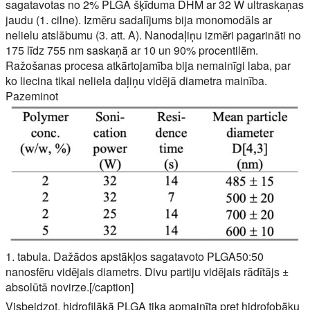
sagatavotas no 2% PLGA šķīduma DHM ar 32 W ultraskaņas
jaudu (1. cilne). Izmēru sadalījums bija monomodāls ar
nelielu atslābumu (3. att. A). Nanodaļiņu izmēri pagarināti no
175 līdz 755 nm saskaņā ar 10 un 90% procentilēm.
Ražošanas procesa atkārtojamība bija nemainīgi laba, par
ko liecina tikai neliela daļiņu vidējā diametra mainība.
Pazeminot
1. tabula. Dažādos apstākļos sagatavoto PLGA50:50
nanosfēru vidējais diametrs. Divu partiju vidējais rādītājs ±
absolūtā novirze.[/caption]
Visbeidzot, hidrofilākā PLGA tika apmainīta pret hidrofobāku