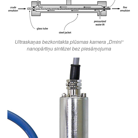
Ultraskaņas bezkontakta plūsmas kamera „Dmini“
nanopārtiņu sintēzei bez piesārņojuma