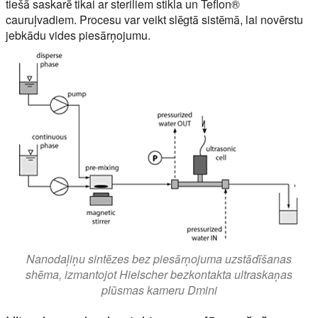
tiešā saskarē tikai ar steriliem stikla un Teflon®
cauruļvadiem. Procesu var veikt slēgtā sistēmā, lai novērstu
jebkādu vides piesārņojumu.
Nanodaļiņu sintēzes bez piesārņojuma uzstādīšanas
shēma, izmantojot Hielscher bezkontakta ultraskaņas
plūsmas kameru Dmini