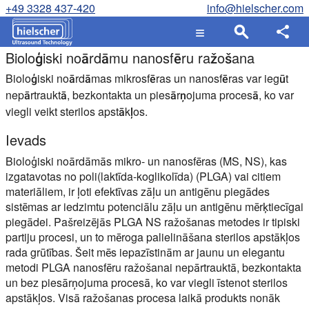
+49 3328 437-420
info@hielscher.com
Bioloģiski noārdāmu nanosfēru ražošana
Bioloģiski noārdāmas mikrosfēras un nanosfēras var iegūt
nepārtrauktā, bezkontakta un piesārņojuma procesā, ko var
viegli veikt sterilos apstākļos.
Ievads
Bioloģiski noārdāmās mikro- un nanosfēras (MS, NS), kas
izgatavotas no poli(laktīda-koglikolīda) (PLGA) vai citiem
materiāliem, ir ļoti efektīvas zāļu un antigēnu piegādes
sistēmas ar iedzimtu potenciālu zāļu un antigēnu mērķtiecīgai
piegādei. Pašreizējās PLGA NS ražošanas metodes ir tipiski
partiju procesi, un to mēroga palielināšana sterilos apstākļos
rada grūtības. Šeit mēs iepazīstinām ar jaunu un elegantu
metodi PLGA nanosfēru ražošanai nepārtrauktā, bezkontakta
un bez piesārņojuma procesā, ko var viegli īstenot sterilos
apstākļos. Visā ražošanas procesa laikā produkts nonāk