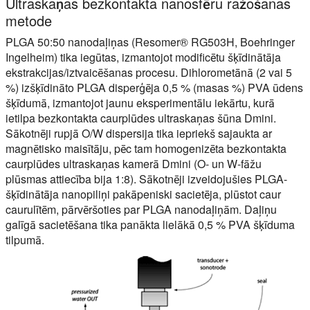
Ultraskaņas bezkontakta nanosfēru ražošanas
metode
PLGA 50:50 nanodaļiņas (Resomer® RG503H, Boehringer
Ingelheim) tika iegūtas, izmantojot modificētu šķīdinātāja
ekstrakcijas/iztvaicēšanas procesu. Dihlorometānā (2 vai 5
%) izšķīdināto PLGA disperģēja 0,5 % (masas %) PVA ūdens
šķīdumā, izmantojot jaunu eksperimentālu iekārtu, kurā
ietilpa bezkontakta caurplūdes ultraskaņas šūna Dmini.
Sākotnēji rupjā O/W dispersija tika iepriekš sajaukta ar
magnētisko maisītāju, pēc tam homogenizēta bezkontakta
caurplūdes ultraskaņas kamerā Dmini (O- un W-fāžu
plūsmas attiecība bija 1:8). Sākotnēji izveidojušies PLGA-
šķīdinātāja nanopiliņi pakāpeniski sacietēja, plūstot caur
caurulītēm, pārvēršoties par PLGA nanodaļiņām. Daļiņu
galīgā sacietēšana tika panākta lielākā 0,5 % PVA šķīduma
tilpumā.