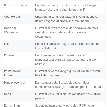
Senyawa Farmasi
Untuk keperluan penelitian dan pengembangan,
termasuk ekstraksi bahan farmasi aktif.
Obat Herbal
Untuk mengisolasi senyawa aktif yang digunakan
dalam pengobatan tradisional atau herbal.
Rasa dan
Ekstraksi minyak esensial dan senyawa aromatik
Wewangian
yang digunakan dalam industri rasa dan
wewangian.
Lilin
Isolasi lilin untuk berbagai aplikasi industri, seperti
kosmetik dan lilin.
Polimer
Untuk memahami sifat material dengan
mengekstraksi aditif dan plasticizer dari sampel
polimer.
Pewarna dan
Ekstraksi pewarna yang digunakan dalam industri
Pigmen
tekstil dan pigmen.
Minyak esensial
Dari sumber botani untuk digunakan dalam
aromaterapi, wewangian, dan pengobatan alternatif.
Resin
Ekstraksi resin untuk digunakan dalam perekat dan
pelapis.
Kontaminan
Seperti polutan organik persisten (POP) yang