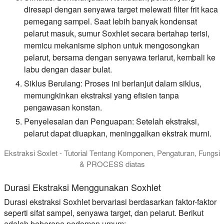
diresapi dengan senyawa target melewati filter frit kaca
pemegang sampel. Saat lebih banyak kondensat
pelarut masuk, sumur Soxhlet secara bertahap terisi,
memicu mekanisme siphon untuk mengosongkan
pelarut, bersama dengan senyawa terlarut, kembali ke
labu dengan dasar bulat.
Siklus Berulang:
Proses ini berlanjut dalam siklus,
memungkinkan ekstraksi yang efisien tanpa
pengawasan konstan.
Penyelesaian dan Penguapan:
Setelah ekstraksi,
pelarut dapat diuapkan, meninggalkan ekstrak murni.
Ekstraksi Soxlet - Tutorial Tentang Komponen, Pengaturan, Fungsi
& PROCESS diatas
Video ini memberikan demonstrasi mendalam tentang fungsi 
Durasi Ekstraksi Menggunakan Soxhlet
Durasi ekstraksi Soxhlet bervariasi berdasarkan faktor-faktor
seperti sifat sampel, senyawa target, dan pelarut. Berikut
adalah beberapa pedoman umum: