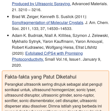
Produced by Ultrasonic Spraying.
Advanced Materials.
21. 3210 – 3216.
Brad W. Zeiger; Kenneth S. Suslick (2011):
Sonofragmentation of Molecular Crystals
. J. Am. Chem.
Soc. 2011, 133, 37, 14530–14533.
Adam K. Budniak, Niall A. Killilea, Szymon J. Zelewski,
Mykhailo Sytnyk, Yaron Kauffmann, Yaron Amouyal,
Robert Kudrawiec, Wolfgang Heiss, Efrat Lifshitz
(2020):
Exfoliated CrPS4 with Promising
Photoconductivity.
Small Vol.16, Issue1. January 9,
2020.
Fakta-fakta yang Patut Diketahui
Perangkat ultrasonik sering dirujuk sebagai alat penguji
sonikasi untuk, ultrasound homogenizer, sonic lyser,
ultrasound disruptor, ultrasonic grinder, sono-ruptor,
sonifier, sonic dismembrator, cell disrupter, ultrasonic
disperser atau dissolver. Dimna istilah yang berbeda ini