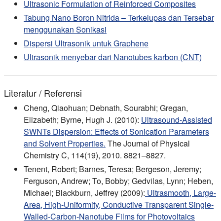
Ultrasonic Formulation of Reinforced Composites
Tabung Nano Boron Nitrida – Terkelupas dan Tersebar
menggunakan Sonikasi
Dispersi Ultrasonik untuk Graphene
Ultrasonik menyebar dari Nanotubes karbon (CNT)
Literatur / Referensi
Cheng, Qiaohuan; Debnath, Sourabhi; Gregan,
Elizabeth; Byrne, Hugh J. (2010):
Ultrasound-Assisted
SWNTs Dispersion: Effects of Sonication Parameters
and Solvent Properties.
The Journal of Physical
Chemistry C, 114(19), 2010. 8821–8827.
Tenent, Robert; Barnes, Teresa; Bergeson, Jeremy;
Ferguson, Andrew; To, Bobby; Gedvilas, Lynn; Heben,
Michael; Blackburn, Jeffrey (2009):
Ultrasmooth, Large‐
Area, High‐Uniformity, Conductive Transparent Single‐
Walled‐Carbon‐Nanotube Films for Photovoltaics