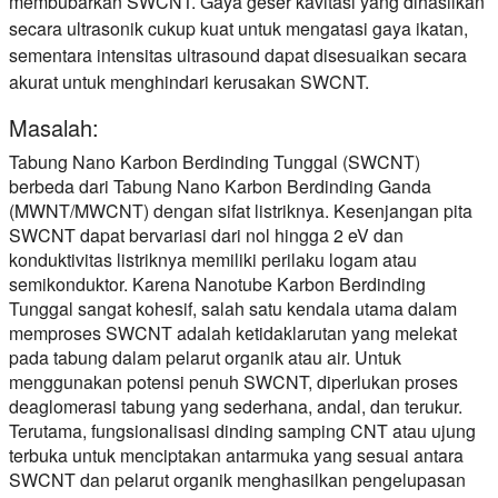
membubarkan SWCNT. Gaya geser kavitasi yang dihasilkan
secara ultrasonik cukup kuat untuk mengatasi gaya ikatan,
sementara intensitas ultrasound dapat disesuaikan secara
akurat untuk menghindari kerusakan SWCNT.
Masalah:
Tabung Nano Karbon Berdinding Tunggal (SWCNT)
berbeda dari Tabung Nano Karbon Berdinding Ganda
(MWNT/MWCNT) dengan sifat listriknya. Kesenjangan pita
SWCNT dapat bervariasi dari nol hingga 2 eV dan
konduktivitas listriknya memiliki perilaku logam atau
semikonduktor. Karena Nanotube Karbon Berdinding
Tunggal sangat kohesif, salah satu kendala utama dalam
memproses SWCNT adalah ketidaklarutan yang melekat
pada tabung dalam pelarut organik atau air. Untuk
menggunakan potensi penuh SWCNT, diperlukan proses
deaglomerasi tabung yang sederhana, andal, dan terukur.
Terutama, fungsionalisasi dinding samping CNT atau ujung
terbuka untuk menciptakan antarmuka yang sesuai antara
SWCNT dan pelarut organik menghasilkan pengelupasan