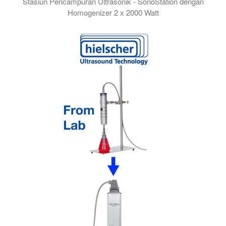
Stasiun Pencampuran Ultrasonik - SonoStation dengan
Homogenizer 2 x 2000 Watt
Hielscher SonoStation membuat sonikasi batch ukuran sedan
SonoStation yang ringkas menggabungkan tangki agitasi 38 lit