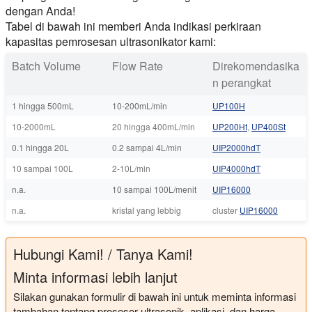
dengan Anda!
Tabel di bawah ini memberi Anda indikasi perkiraan
kapasitas pemrosesan ultrasonikator kami:
Batch Volume
Flow Rate
Direkomendasika
n perangkat
1 hingga 500mL
10-200mL/min
UP100H
10-2000mL
20 hingga 400mL/min
UP200Ht
,
UP400St
0.1 hingga 20L
0.2 sampai 4L/min
UIP2000hdT
10 sampai 100L
2-10L/min
UIP4000hdT
n.a.
10 sampai 100L/menit
UIP16000
n.a.
kristal yang lebbig
cluster
UIP16000
Hubungi Kami! / Tanya Kami!
Minta informasi lebih lanjut
Silakan gunakan formulir di bawah ini untuk meminta informasi
tambahan tentang prosesor ultrasonik, aplikasi, dan harga.