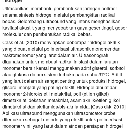
Ultrasonikasi membantu pembentukan jaringan polimer
selama sintesis hidrogel melalui pembangkitan radikal
bebas. Gelombang ultrasound yang intens menghasilkan
kavitasi akustik yang menyebabkan gaya geser tinggi, geser
molekuler dan pembentukan radikal bebas.
Cass et al. (2010) menyiapkan beberapa "hidrogel akrilik
yang dibuat melalui polimerisasi ultrasonik monomer dan
makromonomer yang larut dalam air. Ultrasonografi
digunakan untuk membuat radikal inisiasi dalam larutan
monomer berair kental menggunakan aditif gliserol, sorbitol
atau glukosa dalam sistem terbuka pada suhu 37°C. Aditif
yang larut dalam air sangat penting untuk produksi hidrogel,
gliserol menjadi yang paling efektif. Hidrogel dibuat dari
monomer 2-hidroksietil metakrilat, poli (etilen glikol)
dimetakrilat, dekstran metakrilat, asam akrilik/etilen glikol
dimetakrilat dan akrilamida/bis-akrilamida. [Cass dkk. 2010]
Aplikasi ultrasound menggunakan ultrasonicator probe
ditemukan sebagai metode yang efektif untuk polimerisasi
monomer vinil yang larut dalam air dan persiapan hidrogel