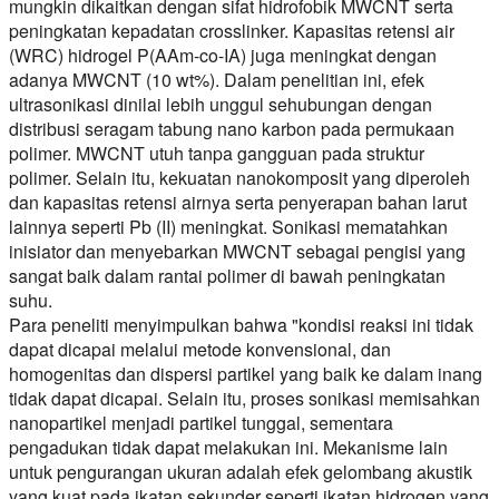
mungkin dikaitkan dengan sifat hidrofobik MWCNT serta
peningkatan kepadatan crosslinker. Kapasitas retensi air
(WRC) hidrogel P(AAm-co-IA) juga meningkat dengan
adanya MWCNT (10 wt%). Dalam penelitian ini, efek
ultrasonikasi dinilai lebih unggul sehubungan dengan
distribusi seragam tabung nano karbon pada permukaan
polimer. MWCNT utuh tanpa gangguan pada struktur
polimer. Selain itu, kekuatan nanokomposit yang diperoleh
dan kapasitas retensi airnya serta penyerapan bahan larut
lainnya seperti Pb (II) meningkat. Sonikasi mematahkan
inisiator dan menyebarkan MWCNT sebagai pengisi yang
sangat baik dalam rantai polimer di bawah peningkatan
suhu.
Para peneliti menyimpulkan bahwa "kondisi reaksi ini tidak
dapat dicapai melalui metode konvensional, dan
homogenitas dan dispersi partikel yang baik ke dalam inang
tidak dapat dicapai. Selain itu, proses sonikasi memisahkan
nanopartikel menjadi partikel tunggal, sementara
pengadukan tidak dapat melakukan ini. Mekanisme lain
untuk pengurangan ukuran adalah efek gelombang akustik
yang kuat pada ikatan sekunder seperti ikatan hidrogen yang