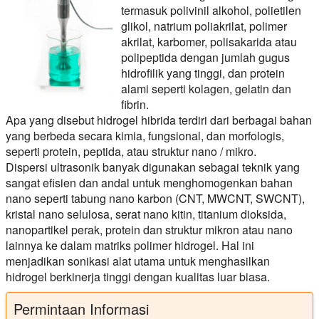
termasuk polivinil alkohol, polietilen
glikol, natrium poliakrilat, polimer
akrilat, karbomer, polisakarida atau
polipeptida dengan jumlah gugus
hidrofilik yang tinggi, dan protein
alami seperti kolagen, gelatin dan
fibrin.
Apa yang disebut hidrogel hibrida terdiri dari berbagai bahan
yang berbeda secara kimia, fungsional, dan morfologis,
seperti protein, peptida, atau struktur nano / mikro.
Dispersi ultrasonik banyak digunakan sebagai teknik yang
sangat efisien dan andal untuk menghomogenkan bahan
nano seperti tabung nano karbon (CNT, MWCNT, SWCNT),
kristal nano selulosa, serat nano kitin, titanium dioksida,
nanopartikel perak, protein dan struktur mikron atau nano
lainnya ke dalam matriks polimer hidrogel. Hal ini
menjadikan sonikasi alat utama untuk menghasilkan
hidrogel berkinerja tinggi dengan kualitas luar biasa.
Permintaan Informasi