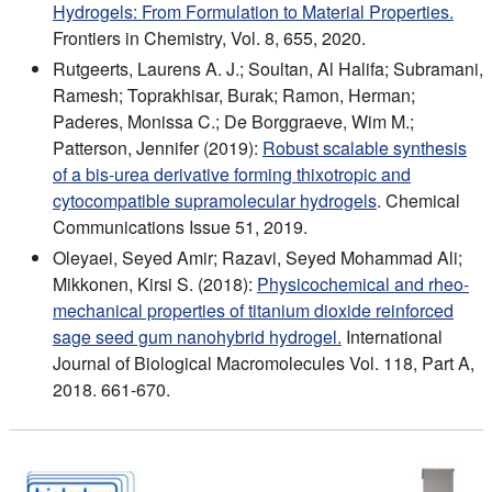
Hydrogels: From Formulation to Material Properties.
Frontiers in Chemistry, Vol. 8, 655, 2020.
Rutgeerts, Laurens A. J.; Soultan, Al Halifa; Subramani,
Ramesh; Toprakhisar, Burak; Ramon, Herman;
Paderes, Monissa C.; De Borggraeve, Wim M.;
Patterson, Jennifer (2019):
Robust scalable synthesis
of a bis-urea derivative forming thixotropic and
cytocompatible supramolecular hydrogels
. Chemical
Communications Issue 51, 2019.
Oleyaei, Seyed Amir; Razavi, Seyed Mohammad Ali;
Mikkonen, Kirsi S. (2018):
Physicochemical and rheo-
mechanical properties of titanium dioxide reinforced
sage seed gum nanohybrid hydrogel.
International
Journal of Biological Macromolecules Vol. 118, Part A,
2018. 661-670.