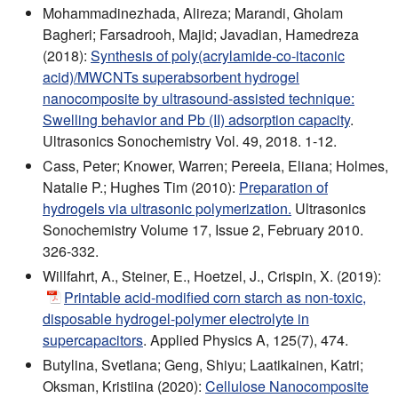
Mohammadinezhada, Alireza; Marandi, Gholam
Bagheri; Farsadrooh, Majid; Javadian, Hamedreza
(2018):
Synthesis of poly(acrylamide-co-itaconic
acid)/MWCNTs superabsorbent hydrogel
nanocomposite by ultrasound-assisted technique:
Swelling behavior and Pb (II) adsorption capacity
.
Ultrasonics Sonochemistry Vol. 49, 2018. 1-12.
Cass, Peter; Knower, Warren; Pereeia, Eliana; Holmes,
Natalie P.; Hughes Tim (2010):
Preparation of
hydrogels via ultrasonic polymerization.
Ultrasonics
Sonochemistry Volume 17, Issue 2, February 2010.
326-332.
Willfahrt, A., Steiner, E., Hoetzel, J., Crispin, X. (2019):
Printable acid-modified corn starch as non-toxic,
disposable hydrogel-polymer electrolyte in
supercapacitors
. Applied Physics A, 125(7), 474.
Butylina, Svetlana; Geng, Shiyu; Laatikainen, Katri;
Oksman, Kristiina (2020):
Cellulose Nanocomposite