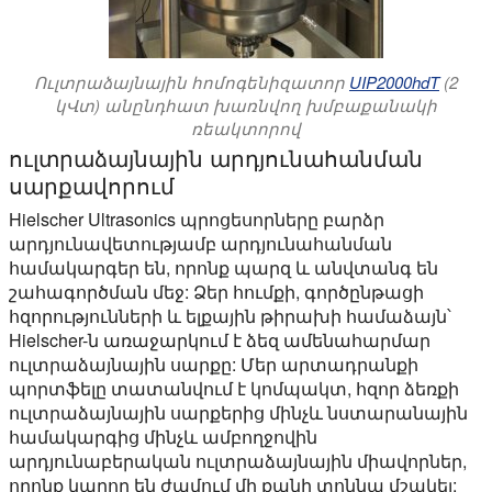
Ուլտրաձայնային հոմոգենիզատոր
UIP2000hdT
(2
կՎտ) անընդհատ խառնվող խմբաքանակի
ռեակտորով
ուլտրաձայնային արդյունահանման
սարքավորում
Hielscher Ultrasonics պրոցեսորները բարձր
արդյունավետությամբ արդյունահանման
համակարգեր են, որոնք պարզ և անվտանգ են
շահագործման մեջ: Ձեր հումքի, գործընթացի
հզորությունների և ելքային թիրախի համաձայն՝
Hielscher-ն առաջարկում է ձեզ ամենահարմար
ուլտրաձայնային սարքը: Մեր արտադրանքի
պորտֆելը տատանվում է կոմպակտ, հզոր ձեռքի
ուլտրաձայնային սարքերից մինչև նստարանային
համակարգից մինչև ամբողջովին
արդյունաբերական ուլտրաձայնային միավորներ,
որոնք կարող են ժամում մի քանի տոննա մշակել: