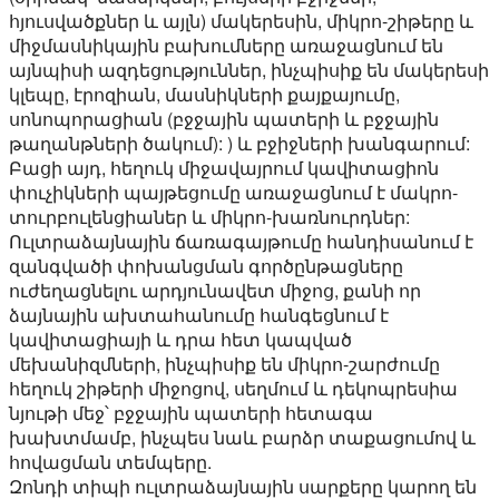
հյուսվածքներ և այլն) մակերեսին, միկրո-շիթերը և
միջմասնիկային բախումները առաջացնում են
այնպիսի ազդեցություններ, ինչպիսիք են մակերեսի
կլեպը, էրոզիան, մասնիկների քայքայումը,
սոնոպորացիան (բջջային պատերի և բջջային
թաղանթների ծակում): ) և բջիջների խանգարում:
Բացի այդ, հեղուկ միջավայրում կավիտացիոն
փուչիկների պայթեցումը առաջացնում է մակրո-
տուրբուլենցիաներ և միկրո-խառնուրդներ:
Ուլտրաձայնային ճառագայթումը հանդիսանում է
զանգվածի փոխանցման գործընթացները
ուժեղացնելու արդյունավետ միջոց, քանի որ
ձայնային ախտահանումը հանգեցնում է
կավիտացիայի և դրա հետ կապված
մեխանիզմների, ինչպիսիք են միկրո-շարժումը
հեղուկ շիթերի միջոցով, սեղմում և դեկոպրեսիա
նյութի մեջ՝ բջջային պատերի հետագա
խախտմամբ, ինչպես նաև բարձր տաքացումով և
հովացման տեմպերը.
Զոնդի տիպի ուլտրաձայնային սարքերը կարող են