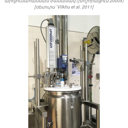
արդյունահանման ժամանակ (խոշորացում 2000x)
[ռեսուրս՝ Vilkhu et al. 2011]