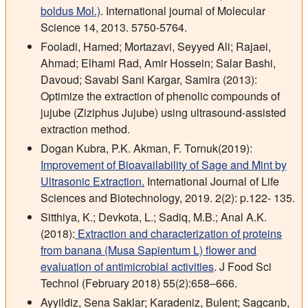
boldus Mol.)
. International journal of Molecular
Science 14, 2013. 5750-5764.
Fooladi, Hamed; Mortazavi, Seyyed Ali; Rajaei,
Ahmad; Elhami Rad, Amir Hossein; Salar Bashi,
Davoud; Savabi Sani Kargar, Samira (2013):
Optimize the extraction of phenolic compounds of
jujube (Ziziphus Jujube) using ultrasound-assisted
extraction method.
Dogan Kubra, P.K. Akman, F. Tornuk(2019):
Improvement of Bioavailability of Sage and Mint by
Ultrasonic Extraction.
International Journal of Life
Sciences and Biotechnology, 2019. 2(2): p.122- 135.
Sitthiya, K.; Devkota, L.; Sadiq, M.B.; Anal A.K.
(2018):
Extraction and characterization of proteins
from banana (Musa Sapientum L) flower and
evaluation of antimicrobial activities
. J Food Sci
Technol (February 2018) 55(2):658–666.
Ayyildiz, Sena Saklar; Karadeniz, Bulent; Sagcanb,