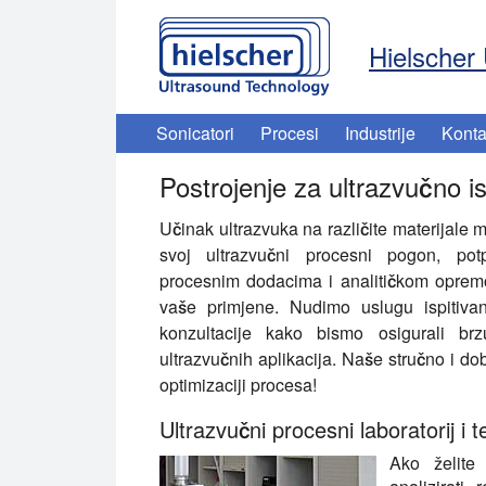
Hielscher 
Sonicatori
Procesi
Industrije
Konta
Postrojenje za ultrazvučno i
Učinak ultrazvuka na različite materijale m
svoj ultrazvučni procesni pogon, pot
procesnim dodacima i analitičkom opremom
vaše primjene. Nudimo uslugu ispitivan
konzultacije kako bismo osigurali brz
ultrazvučnih aplikacija. Naše stručno i d
optimizaciji procesa!
Ultrazvučni procesni laboratorij i t
Ako želite 