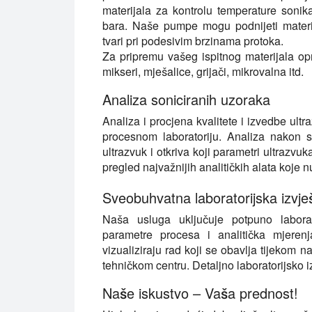
materijala za kontrolu temperature sonik
bara. Naše pumpe mogu podnijeti materija
tvari pri podesivim brzinama protoka.
Za pripremu vašeg ispitnog materijala 
mikseri, mješalice, grijači, mikrovalna itd.
Analiza soniciranih uzoraka
Analiza i procjena kvalitete i izvedbe ul
procesnom laboratoriju. Analiza nakon 
ultrazvuk i otkriva koji parametri ultrazvu
pregled najvažnijih analitičkih alata koje
Sveobuhvatna laboratorijska izvje
Naša usluga uključuje potpuno laborat
parametre procesa i analitička mjerenja.
vizualiziraju rad koji se obavlja tijekom
tehničkom centru. Detaljno laboratorijsko 
Naše iskustvo – Vaša prednost!