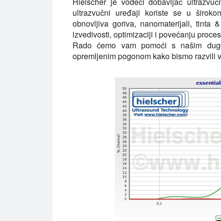
Hielscher je vodeći dobavljač ultrazvu
ultrazvučni uređaji koriste se u širok
obnovljiva goriva, nanomaterijali, tinta 
izvedivosti, optimizaciji i povećanju proces
Rado ćemo vam pomoći s našim dugog
opremljenim pogonom kako bismo razvili v