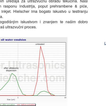
čnih uređaja za ultrazvučnu obradu tekućina. Naši
om rasponu industrija, poput prehrambene & piće,
& inkjet. Hielscher ima bogato iskustvo u testiranju
a.
odišnjim iskustvom i znanjem te našim dobro
aš ultrazvučni proces.
U