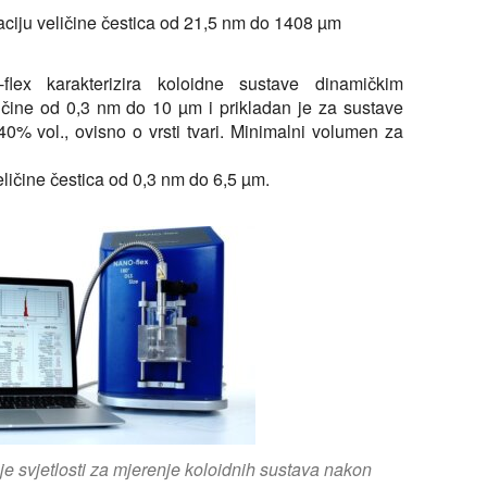
aciju veličine čestica od 21,5 nm do 1408 µm
lex karakterizira koloidne sustave dinamičkim
ličine od 0,3 nm do 10 µm i prikladan je za sustave
0% vol., ovisno o vrsti tvari. Minimalni volumen za
eličine čestica od 0,3 nm do 6,5 µm.
e svjetlosti za mjerenje koloidnih sustava nakon