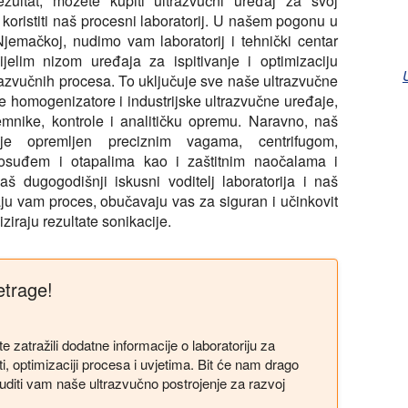
 rezultat, možete kupiti ultrazvučni uređaj za svoj
li koristiti naš procesni laboratorij. U našem pogonu u
Njemačkoj, nudimo vam laboratorij i tehnički centar
ijelim nizom uređaja za ispitivanje i optimizaciju
ltrazvučnih procesa. To uključuje sve naše ultrazvučne
ke homogenizatore i industrijske ultrazvučne uređaje,
mnike, kontrole i analitičku opremu. Naravno, naš
j je opremljen preciznim vagama, centrifugom,
osuđem i otapalima kao i zaštitnim naočalama i
aš dugogodišnji iskusni voditelj laboratorija i naš
u vam proces, obučavaju vas za siguran i učinkovit
ziraju rezultate sonikacije.
etrage!
 zatražili dodatne informacije o laboratoriju za
i, optimizaciji procesa i uvjetima. Bit će nam drago
diti vam naše ultrazvučno postrojenje za razvoj