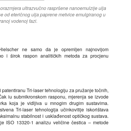
nanorazmjera ultrazvučno raspršene nanoemulzije ulja
 se od eteričnog ulja paprene metvice emulgiranog u
ranoj vodenoj fazi.
r Hielscher ne samo da je opremljen najnovijom
 i širok raspon analitičkih metoda za procjenu
 patentiranu Tri-laser tehnologiju za pružanje točnih,
. Čak iu submikronskom rasponu, mjerenja se izvode
orka koja je vidljiva u mnogim drugim sustavima.
tvena Tri-laser tehnologija učinkovitije iskorištava
aksimalnu stabilnost i usklađenost optičkog sustava.
uje ISO 13320-1 analizu veličine čestica – metode