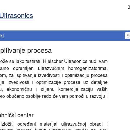
B
Ultrasonics
kt
spitivanje procesa
ože se lako testirati. Hielscher Ultrasonics nudi vam
puno opremljen ultrazvučnim homogenizatorima,
, za ispitivanje izvedivosti i optimizaciju procesa
ja izvedivosti i optimizacije procesa uz detaljne
u, ekonomičnu i ciljanu komercijalizaciju vaših
obro obučeno osoblje rado će vam pomoći u razvoju i
ehnički centar
izložiti određeni materijal ultrazvučnoj obradi i