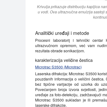
Krivulja prikazuje distribuciju kapljica 
u vodi. Ova ultrazvučna emulzija sastoji
kontinui
Analitički uređaji i metode
Procesni laboratorij i tehnički centa
ultrazvučnom opremom, već vam nudimo
rezultata obrade sonikacijom.
karakterizacija veličine čestica
Microtrac S3500 (Microtrac)
Laserska difrakcija:
Microtrac S3500 koristi
pouzdanih informacija o veličini čestica
bez tipične varijacije od uzorka do uz
Povećanjem broja izvora svjetlosti, jedins
uređaje za foto-detekciju, zadržavajući m
Microtrac S3500 sukladan je ili premaš
laserske difrakcije.