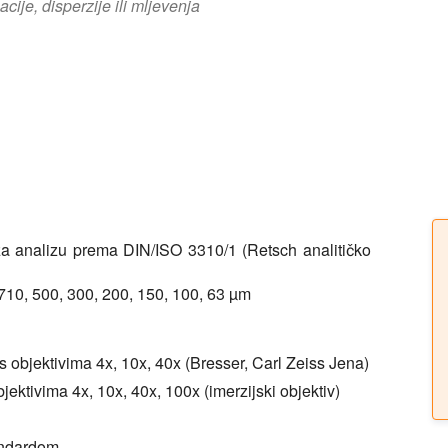
cije, disperzije ili mljevenja
 za analizu prema DIN/ISO 3310/1 (Retsch analitičko
 710, 500, 300, 200, 150, 100, 63 µm
s objektivima 4x, 10x, 40x (Bresser, Carl Zeiss Jena)
ektivima 4x, 10x, 40x, 100x (imerzijski objektiv)
andardom