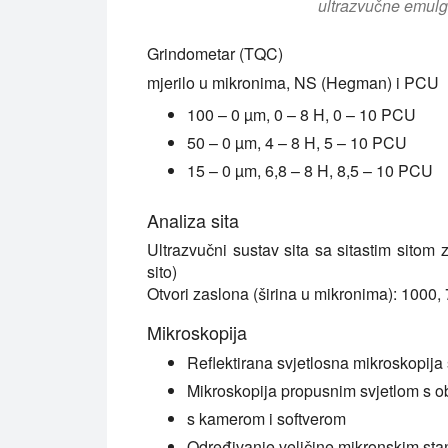
ultrazvučne emulga
Grindometar (TQC)
mjerilo u mikronima, NS (Hegman) i PCU
100 – 0 µm, 0 – 8 H, 0 – 10 PCU
50 – 0 µm, 4 – 8 H, 5 – 10 PCU
15 – 0 µm, 6,8 – 8 H, 8,5 – 10 PCU
Analiza sita
Ultrazvučni sustav sita sa sitastim sitom
sito)
Otvori zaslona (širina u mikronima): 1000,
Mikroskopija
Reflektirana svjetlosna mikroskopija 
Mikroskopija propusnim svjetlom s obj
s kamerom i softverom
Određivanje veličine mikronskim st