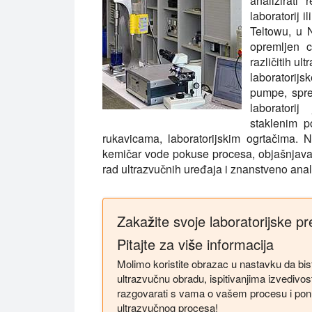
analizirati
laboratorij i
Teltowu, u 
opremljen c
različitih u
laboratorijs
pumpe, spre
laboratori
staklenim p
rukavicama, laboratorijskim ogrtačima. N
kemičar vode pokuse procesa, objašnjavaj
rad ultrazvučnih uređaja i znanstveno anali
Zakažite svoje laboratorijske pr
Pitajte za više informacija
Molimo koristite obrazac u nastavku da biste
ultrazvučnu obradu, ispitivanjima izvedivost
razgovarati s vama o vašem procesu i ponu
ultrazvučnog procesa!