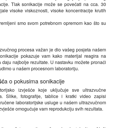
acije. Tlak sonikacije može se povećati na cca. 30
le visoke viskoznosti, visoke koncentracije krutih
opremljeni smo svom potrebnom opremom kao što su
trazvučnog procesa važan je dio vašeg posjeta našem
sonikacije pokazuje vam kako materijal reagira na
ka daju najbolje rezultate. U nastavku možete pronaći
 nudimo u našem procesnom laboratoriju.
šća o pokusima sonikacije
orijsko izvješće koje uključuje sve ultrazvučne
 Slike, fotografije, tablice i kratki video zapisi
 naručene laboratorijske usluge u našem ultrazvučnom
izvješće omogućuje vam reprodukciju svih rezultata.