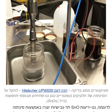
סוניקטורים מסוג בדיקה –
הנה דגם Hielscher UP400St
– להקל על
הסינתזה של חלקיקים ננומטריים כגון ננו-פתיתים מבוססי תחמוצת
בדיל (SnOx).
לדוגמה, ננו-יריעות SnO חד-גבישיות יוצרו באמצעות סינתזה