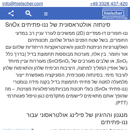
info@hielscher.com
+49 3328 437-420
סינתזה אולטראסונית של ננו-פתיתים SnOx
ננו-חומרים דו-ממדיים (2D) ממשיכים לעורר עניין רב במדעי
החומרים, בשל שטח הפנים הגדול שלהם, תכונותיהם
האלקטרוניות הניתנות לכוונון והאינטראקציות הייחודיות שלהם עם
אור וחומר. בין אלה, מערכות מבוססות תחמוצת בדיל (בדרך כלל
SnO₂, או שלבים מעורבים של SnO/SnO₂) מעוררות עניין מיוחד
בשל אופיין המוליך למחצה, היציבות הכימית שלהן והתאימות שלהן
לעיבוד מימי. בסינתזה סונוכימית, הסוניקציה מאפשרת ייצור
מלמעלה למטה של פתיתי תחמוצת בדיל בקנה מידה ננומטרי
(ננו-פתיתי SnOx) בעלי תכונות מבניות/מורפולוגיות מצוינות. – מה
שהופך אותם מתאימים ליישומים מתקדמים כגון טיפול פוטותרמי
(PTT).
מנגנון וההיגיון של פילינג אולטראסוני עבור
ננו-פתיתים