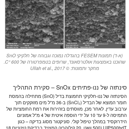
(א-ד) תמונות FESEM בהגדלה נמוכה וגבוהה של חלקיקי SnO
שהוכנו באמצעות אולטרסאונד, שרופים בטמפרטורה של 600 °C.
מחקר ותמונות: © Ullah et al., 2017
סינתזה של ננו-פתיתים SnOx – סקירת התהליך
הסינתזה של ננו-חלקיקי תחמוצת בדיל (SnO) מתחילה בהמסת
חומר המוצא של הבדיל (SnCl₂) ב-36 מ"ל מים מזוקקים תוך
ערבוב עדין. לאחר מכן, מווסתים בזהירות את רמת החומציות של
התמיסה ל-9 עד 10 על ידי הוספה איטית של 4 מ"ל אמוניום
הידרוקסיד במהלך טיפול קולי. סוניקטור מסוג בדיקה – כגון
UIP500hdT (500 וואט, 20 קילוהרץ) המצויד בבדיקת טיטניום 18