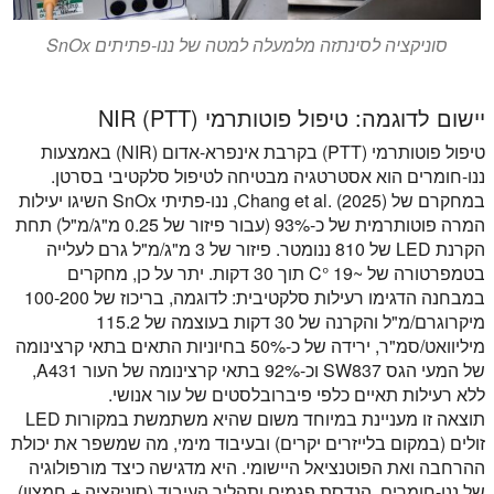
סוניקציה לסינתזה מלמעלה למטה של ננו-פתיתים SnOx
יישום לדוגמה: טיפול פוטותרמי NIR (PTT)
טיפול פוטותרמי (PTT) בקרבת אינפרא-אדום (NIR) באמצעות
ננו-חומרים הוא אסטרטגיה מבטיחה לטיפול סלקטיבי בסרטן.
במחקרם של Chang et al. (2025), ננו-פתיתי SnOx השיגו יעילות
המרה פוטותרמית של כ-93% (עבור פיזור של 0.25 מ"ג/מ"ל) תחת
הקרנת LED של 810 ננומטר. פיזור של 3 מ"ג/מ"ל גרם לעלייה
בטמפרטורה של ~19 °C תוך 30 דקות. יתר על כן, מחקרים
במבחנה הדגימו רעילות סלקטיבית: לדוגמה, בריכוז של 100-200
מיקרוגרם/מ"ל והקרנה של 30 דקות בעוצמה של 115.2
מיליוואט/סמ"ר, ירידה של כ-50% בחיוניות התאים בתאי קרצינומה
של המעי הגס SW837 וכ-92% בתאי קרצינומה של העור A431,
ללא רעילות תאיים כלפי פיברובלסטים של עור אנושי.
תוצאה זו מעניינת במיוחד משום שהיא משתמשת במקורות LED
זולים (במקום בלייזרים יקרים) ובעיבוד מימי, מה שמשפר את יכולת
ההרחבה ואת הפוטנציאל היישומי. היא מדגישה כיצד מורפולוגיה
של ננו-חומרים, הנדסת פגמים ותהליך העיבוד (סוניקציה + חמצון)