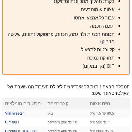
בקרת תהליך מתכווננת ומדויקת
אצווה & מוטבעים
עבור כל אמצעי אחסון
תוכנה חכמה
תכונות חכמות (לדוגמה, תכנות, פרוטוקול נתונים, שליטה
מרחוק)
קל ובטוח לתפעול
תחזוקה נמוכה
CIP (נקי במקום)
הטבלה הבאה נותנת לך אינדיקציה ליכולת העיבוד המשוערת של
האולטרסאונד שלנו:
נפח אצווה
קצב זרימה
מכשירים מומלצים
00.5 עד 1.5 מ"ל
נ.א.
VialTweeter
1 עד 500 מ"ל
10 עד 200 מ"ל/דקה
UP100H
10 עד 2000 מ"ל
20 עד 400 מ"ל/דקה
UP400ST
,
UP200Ht