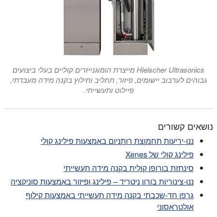
Hielscher Ultrasonics מייצרת הומוגנייזרים קוליים בעלי ביצועים
גבוהים לערבוב יישומים, פיזור, תחליב וחילוץ בקנה מידה מעבדתי,
פיילוט ותעשייתי.
נושאים קשורים
ננו-יריעות תחמוצת רותניום באמצעות פילינג קולי
פילינג קולי של Xenes
סינתזת בורופן קולית בקנה מידה תעשייתי
ננו-צינוריות בורון ניטריד – פילינג ופיזור באמצעות סוניקציה
גרפן חד-שכבתי בקנה מידה תעשייתי באמצעות קילוף
אולטראסוני