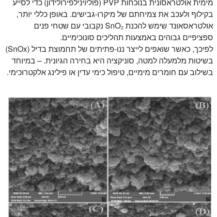
מימית אולטראסונית בנוכחות PVP (פוליוינילפירולידון) כדי לסייע
בקילוף ולעכב את צמיחתם של מיקרו-גבישים. באופן כללי יותר,
אולטראסאונד שימש להכנת SnO₂ נקבובי עם שטחי פנים
ספציפיים גבוהים באמצעות תהליכים סונוכימיים.
לפיכך, כאשר שואפים לייצר ננו-פתיתים של תחמוצת בדיל (SnOx)
בשיטות מלמעלה למטה, סוניקציה היא בחירה הגיונית. – במיוחד
בשילוב עם חומרים מימיים, טיפול כימי עדין או פילינג אלקטרוכימי.