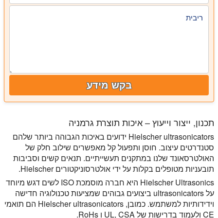
ריבית
בקש מידע
תכנון, ייצור וייעוץ – איכות תוצרת גרמניה
Hielscher ultrasonicators ידועים באיכות הגבוהה ביותר שלהם
סטנדרטים עיצוב. חוסן ותפעול קל מאפשרים שילוב חלק של
האולטרסאונד שלנו במתקנים תעשייתיים. תנאים קשים וסביבות
תובעניות מטופלים בקלות על ידי אולטרסוניקטורים Hielscher.
Hielscher Ultrasonics היא חברה מוסמכת ISO לשים דגש מיוחד
על ultrasonicators ביצועים גבוהים שמציעות טכנולוגיה חדישה
וידידותיות למשתמש. כמובן, Hielscher ultrasonicators הם תואמי
CE ולעמוד בדרישות של UL, CSA ו RoHs.