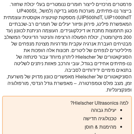
פרמטרים מרכזיים לייצור חומרים ננומטריים בעלי יכולת שחזור.
בייצור ננו-פתיתים, מערכות מסוג בדיקה (למשל, UP400St,
UIP500hdT, UIP1000hdT) מספקות קוויטציה אקוסטית עוצמתית
המאפשרת פילינג, פירוק ופיזור יעילים של חומרים רב-שכבתיים
כגון תחמוצות מתכת או דיכלקוגנידים. העוצמה הניתנת לכוונון (עד
200 מיקרומטר), יכולת הפעולה הרציפה והניטור הדיגיטלי המשולב
מבטיחים העברת אנרגיה עקבית ומדרגיות מצוינת מנפחים של
מיליליטרים לנפחים של ליטרים. תכונות אלה הופכות את
הסוניקאטורים של Hielscher ליתרון מיוחד עבור סינתזה של
ננו-פתיתים אחידים בגודל, עובי והרכב פאזות ניתנים לשליטה
בתנאים מימיים ידידותיים לסביבה.
הסוניקאטורים של Hielscher מאפשרים כוונון מדויק של משרעת,
זמן, מצב פולס וטמפרטורה. – מאפשרת גודל הנדסי, מורפולוגיה
ופונקציונליות.
למה Hielscher Ultrasonics?
יעילות גבוהה
טכנולוגיה חדישה
מהימנות & חוסן