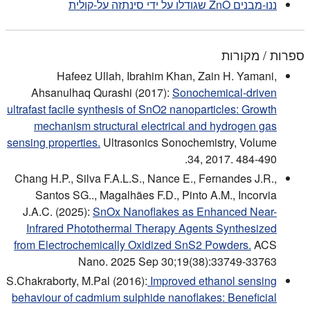
ננו-מבנים ZnO שגודלו על ידי סינתזה על-קולית
ספרות / מקורות
Hafeez Ullah, Ibrahim Khan, Zain H. Yamani,
Ahsanulhaq Qurashi (2017):
Sonochemical-driven
ultrafast facile synthesis of SnO2 nanoparticles: Growth
mechanism structural electrical and hydrogen gas
sensing properties.
Ultrasonics Sonochemistry, Volume
34, 2017. 484-490.
Chang H.P., Silva F.A.L.S., Nance E., Fernandes J.R.,
Santos SG.., Magalhães F.D., Pinto A.M., Incorvia
J.A.C. (2025):
SnOx Nanoflakes as Enhanced Near-
Infrared Photothermal Therapy Agents Synthesized
from Electrochemically Oxidized SnS2 Powders.
ACS
Nano. 2025 Sep 30;19(38):33749-33763
S.Chakraborty, M.Pal (2016):
Improved ethanol sensing
behaviour of cadmium sulphide nanoflakes: Beneficial