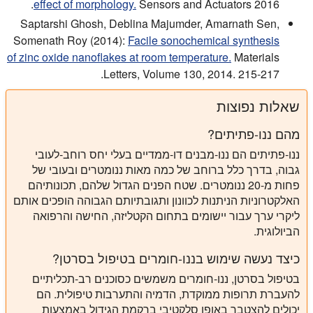
effect of morphology.
Sensors and Actuators 2016.
Saptarshi Ghosh, Deblina Majumder, Amarnath Sen,
Somenath Roy (2014):
Facile sonochemical synthesis
of zinc oxide nanoflakes at room temperature.
Materials
Letters, Volume 130, 2014. 215-217.
שאלות נפוצות
מהם ננו-פתיתים?
ננו-פתיתים הם ננו-מבנים דו-ממדיים בעלי יחס רוחב-לעובי
גבוה, בדרך כלל ברוחב של כמה מאות ננומטרים ובעובי של
פחות מ-20 ננומטרים. שטח הפנים הגדול שלהם, תכונותיהם
האלקטרוניות הניתנות לכוונון ותגובתיותם הגבוהה הופכים אותם
ליקרי ערך עבור יישומים בתחום הקטליזה, החישה והרפואה
הביולוגית.
כיצד נעשה שימוש בננו-חומרים בטיפול בסרטן?
בטיפול בסרטן, ננו-חומרים משמשים כסוכנים רב-תכליתיים
להעברת תרופות ממוקדת, הדמיה והתערבות טיפולית. הם
יכולים להצטבר באופן סלקטיבי ברקמת הגידול באמצעות