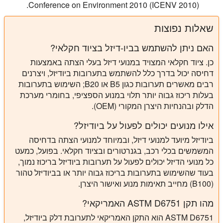
Conference on Environment 2010 (ICENV 2010).
שאלות נפוצות
האם ניתן להשתמש בביו-דיזל בציוד חקלאי?
כן. ציוד חקלאי המצויד במנועי דיזל בעלי הצתה באמצעות
דחיסה יכול בדרך כלל להשתמש בתערובות ביודיזל, ויצרנים
רבים מאשרים תערובות כגון B5 או B20; השימוש בתערובות
בעלות ריכוז גבוה יותר תלוי במנוע הספציפי, בחומרי מערכת
הדלק ובהנחיות היצרן המקורי (OEM).
אילו מנועים יכולים לפעול על ביודיזל?
ביודיזל מיועד למנועי דיזל, ובמיוחד למנועי הצתה בדחיסה
המשמשים בכלי רכב, בגנרטורים ובציוד חקלאי. בפועל, כמעט
כל מנועי הדיזל יכולים לפעול על תערובות ביודיזל בריכוז נמוך,
בעוד שהשימוש בתערובות בריכוז גבוה יותר או בביודיזל טהור
(B100) מחייב תאימות מנוע ואישור היצרן.
מהו תקן ASTM D6751 האמריקאי?
ASTM D6751 הוא התקן האמריקאי לתערובת דלק ביודיזל,