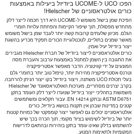
הפכו UCO ל-UCOME ביודיזל ביעילות באמצעות
כורים אולטראסוניים של Hielscher!
הפיכת שמן בישול משומש ל-UCOME היא דרך חכמה לייצר דלק
מתחדש מפסולת, תוך שיפור הקיימות והפחתת עלויות חומרי
הגלם. מכיוון שלעתים קרובות קשה יותר לעבד שמן בישול משומש
מאשר שמנים בתוליים, לטכנולוגיית הכורים תפקיד מכריע בהשגת
ייצור ביודיזל יעיל ואמין.
כורים אולטראסוניים לייצור ביודיזל של חברת Hielscher מגבירים
את התגובה בין השמן למתנול באמצעות ערבוב והעברת מסה
המונעים על ידי קוויטציה. הדבר מאפשר אסטריפיקציה
וטרנס-אסטריפיקציה מהירות יותר, טיפול טוב יותר בחומרי גלם
בעלי תכולת UCO משתנה, וייצור ביודיזל בקו ייצור הניתן להרחבה.
בקרב יצרנים מסחריים, מערכות האולטראסאונד של Hielscher
משמשות בתהליכי ייצור ביודיזל שנועדו לייצר דלק העומד בתקן
ASTM D6751 ובתקן EN 14214. עבור חקלאים ומשתמשים
קטנים במדינות שבהן אין תקנות בנושא ביודיזל, כורים
אולטראסוניים יכולים גם לאפשר ייצור קומפקטי של כמויות קטנות
יותר של ביודיזל לשימוש בציוד מקומי, תוך הכרה בכך שיש
להשתמש בדלק שאינו עומד בתקן בזהירות ובהתאם לדרישות
המקומיות ולתאימות המנוע.