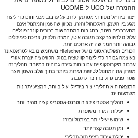
ההמרה של UCO ל-UCOME
ייצור ביודיזל מסורתי מסתמך לרוב על ערבוב מכני וחום כדי ליצור
מגע בין השמן, האלכוהול והזרז. מכיוון שהשמן והמתנול אינם
מתערבבים היטב, בתגובות המתרחשות בכורים קונבנציונליים
עלולים להיווצר קצב תגובה איטי, המרה חלקית, צריכת כימיקלים
גבוהה יותר וזמני שהייה ארוכים יותר.
הכורים האולטראסוניים של Hielscher משתמשים באולטראסאונד
בעוצמה גבוהה כדי ליצור קוויטציה בנוזל. הקוויטציה יוצרת אזורי
ערבוב מיקרוסקופיים עם כוחות גזירה גבוהים במיוחד. תהליך זה
מפרק את המתנול לטיפות זעירות ביותר בתוך שלב השמן ויוצר
שטח פנים גדול בהרבה לתגובה.
התוצאה היא תהליך ייצור ביודיזל יעיל ביותר, המציע יתרונות
משמעותיים:
תהליך אסטריפיקציה וטרנס-אסטריפיקציה מהיר יותר
יעילות המרה משופרת
שימוש יעיל יותר במתנול ובזרז
זמן תגובה קצר יותר
יכולת עיבוד רציף תוך-תהליכי