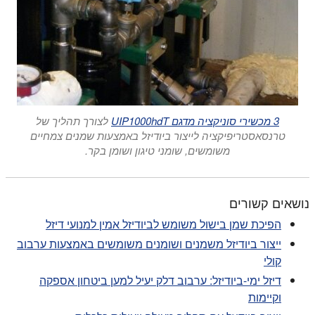
3 מכשירי סוניקציה מדגם UIP1000hdT
לצורך תהליך של
טרנסאסטריפיקציה לייצור ביודיזל באמצעות שמנים צמחיים
משומשים, שומני טיגון ושומן בקר.
נושאים קשורים
הפיכת שמן בישול משומש לביודיזל אמין למנועי דיזל
ייצור ביודיזל משמנים ושומנים משומשים באמצעות ערבוב
קולי
דיזל ימי-ביודיזל: ערבוב דלק יעיל למען ביטחון אספקה
וקיימות