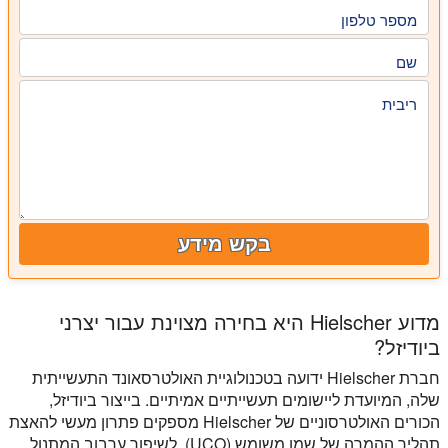
מספר טלפון
שם
ריבית
בקש מידע
מדוע Hielscher היא בחירה מצוינת עבור יצרני
ביודיזל?
חברת Hielscher ידועה בטכנולוגיית האולטרסאונד התעשייתית
שלה, המיועדת ליישומים תעשייתיים אמיתיים. בייצור ביודיזל,
הכורים האולטרסוניים של Hielscher מספקים פתרון מעשי להאצת
תהליך ההמרה של שמן משומש (UCO), לשיפור ערבוב המתנול