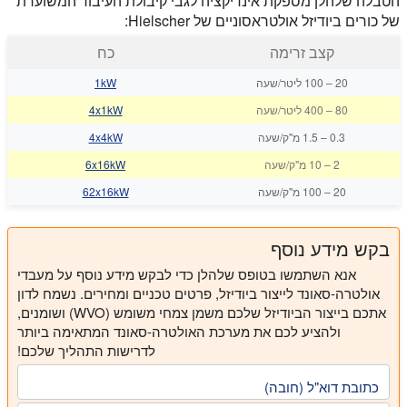
הטבלה שלהלן מספקת אינדיקציה לגבי קיבולת העיבוד המשוערת
של כורים ביודיזל אולטראסוניים של Hielscher:
קצב זרימה
כח
20
–
100 ליטר/שעה
1kW
80
–
400 ליטר/שעה
4x1kW
0.3
–
1.5 מ"ק/שעה
4x4kW
2
–
10 מ"ק/שעה
6x16kW
20
–
100 מ"ק/שעה
62x16kW
בקש מידע נוסף
אנא השתמשו בטופס שלהלן כדי לבקש מידע נוסף על מעבדי
אולטרה-סאונד לייצור ביודיזל, פרטים טכניים ומחירים. נשמח לדון
אתכם בייצור הביודיזל שלכם משמן צמחי משומש (WVO) ושומנים,
ולהציע לכם את מערכת האולטרה-סאונד המתאימה ביותר
לדרישות התהליך שלכם!
כתובת דוא"ל (חובה)