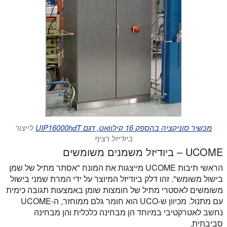
מכשיר סוניקציה בהספק 16 קילוואט, דגם UIP16000hdT
לייצור
ביודיזל רציף
UCOME – ביודיזל משמנים משומשים
הראשי תיבות UCOME מייצגות את המונח "אסתר מתיל של שמן
בישול משומש". זהו דלק ביודיזל המיוצר על ידי המרת שמני בישול
משומשים לאסטרי מתיל של חומצות שומן באמצעות תגובה כימית
עם מתנול. מכיוון ש-UCO הוא חומר גלם ממוחזר, ה-UCOME
נחשב לאטרקטיבי במיוחד הן מבחינה כלכלית והן מבחינה
סביבתית.