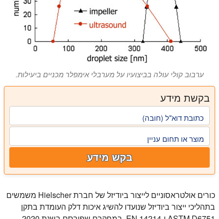
ערבוב קולי עולה בביצועיו על מערבלי אימפלר מכניים ביעילות.
בקשת מידע
כתובת דוא"ל (חובה)
מוצר או תחום עניין
בקש מידע
כורים אולטראסוניים לייצור ביודיזל של חברת Hielscher משמשים
בתהליכי ייצור ביודיזל שנועדו להשיג איכות דלק העומדת בתקן
ASTM D6751 ו-EN 14214. במחקרם שפורסם בשנת 2020,