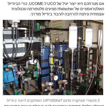
אם מטרתכם היא ייצור יעיל של UCO ל-UCOME, כורי הביודיזל
האולטראסוניים של Hielscher מציעים פלטפורמה טכנולוגית
עוצמתית וניתנת להרחבה לעיבוד ביודיזל מודרני.
3 מכשירי סוניקציה מדגם UIP1000hdT המותקנים לייצור ביודיזל