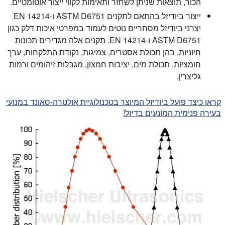
הכור, תוצאות שניתן לשחזר ותאימות לקווי ייצור אוטומטיים.
ייצור ביודיזל בהתאם לתקנים ASTM D6751 ו-EN 14214
יצרני ביודיזל מסחריים נוטים לעמוד במפרטי איכות דלק כגון
ASTM D6751 ו-EN 14214. תקנים אלה מגדירים תכונות
חיוניות, בהן תכולת אסטרים, צמיגות, נקודת התלקחות, ערך
חומציות, תכולת מים, יציבות חמצון, מגבלות זיהומים ורמות
גליצרין.
קראו כיצד פועל ביודיזל המיוצר בטכנולוגיית אולטרה-סאונד במנועי
בעירה פנימית המונעים בדיזל!