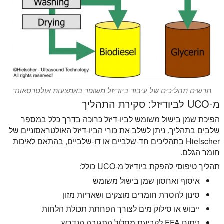
תרשים תהליכים של עיבוד ביודיזל משופר באמצעות אולטרסאונד
מ-UCO לביודיזל: סקירת התהליך
הפיכת שמן בישול משומש לביו-דיזל כרוכה בדרך כלל במספר
שלבים בתהליך. ניתן לשלב את כורי הביו-דיזל האולטראסוניים של
Hielscher בתהליכים חד-שלביים או דו-שלביים, בהתאם לאיכות
חומר הגלם.
תהליך טיפוסי להפקת ביודיזל מ-UCO כולל:
איסוף ואחסון שמן בישול משומש
סינון להסרת חומרים מוצקים ושאריות מזון
ייבוש או סילוק מים לצורך הפחתת תכולת הלחות
ניתוח FFA לקביעת מסלול התגובה הנדרש