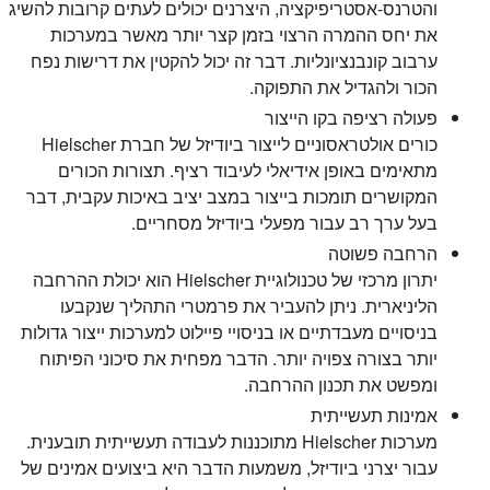
והטרנס-אסטריפיקציה, היצרנים יכולים לעתים קרובות להשיג
את יחס ההמרה הרצוי בזמן קצר יותר מאשר במערכות
ערבוב קונבנציונליות. דבר זה יכול להקטין את דרישות נפח
הכור ולהגדיל את התפוקה.
פעולה רציפה בקו הייצור
כורים אולטראסוניים לייצור ביודיזל של חברת Hielscher
מתאימים באופן אידיאלי לעיבוד רציף. תצורות הכורים
המקושרים תומכות בייצור במצב יציב באיכות עקבית, דבר
בעל ערך רב עבור מפעלי ביודיזל מסחריים.
הרחבה פשוטה
יתרון מרכזי של טכנולוגיית Hielscher הוא יכולת ההרחבה
הליניארית. ניתן להעביר את פרמטרי התהליך שנקבעו
בניסויים מעבדתיים או בניסויי פיילוט למערכות ייצור גדולות
יותר בצורה צפויה יותר. הדבר מפחית את סיכוני הפיתוח
ומפשט את תכנון ההרחבה.
אמינות תעשייתית
מערכות Hielscher מתוכננות לעבודה תעשייתית תובענית.
עבור יצרני ביודיזל, משמעות הדבר היא ביצועים אמינים של