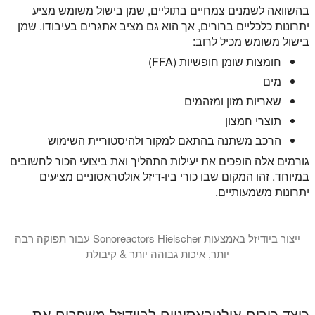
בהשוואה לשמנים צמחיים בתוליים, שמן בישול משומש מציע
יתרונות כלכליים ברורים, אך הוא גם מציב אתגרים בעיבודו. שמן
בישול משומש מכיל לרוב:
חומצות שומן חופשיות (FFA)
מים
שאריות מזון ומזהמים
תוצרי חמצון
הרכב משתנה בהתאם למקור ולהיסטוריית השימוש
גורמים אלה הופכים את יעילות התהליך ואת ביצועי הכור לחשובים
במיוחד. זהו המקום שבו כורי ביו-דיזל אולטראסוניים מציעים
יתרונות משמעותיים.
ייצור ביודיזל באמצעות Sonoreactors Hielscher עבור תפוקה רבה
יותר, איכות גבוהה יותר & קיבולת
במדריך וידאו זה אנו מציגים בפניכם את המדע כיצד כורי ביודיזל על-קוליים משפרים באופן משמעותי את ייצור הביו-דיזל. כורי ביודיזל קוליים של Hielscher נקבעים ככלי רב עוצמה לשיפור תהליך הייצור של ביודיזל, ובמדריך זה, אנו מתעמקים בעיקרון העבודה שמאחוריו ומראים הגדרות קוליות שונות לכל קנה מ
כיצד כורים אולטראסוניים לביודיזל משפרים את