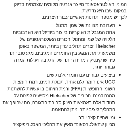
המוני, האולטראסאונד מייצר אנרגיה מקומית עוצמתית בדיוק
במקום שבו היא נדרשת.
לכך יש מספר יתרונות מעשיים עבור היצרנים.
תערובת מצוינת של שמן ומתנול
אחת המגבלות העיקריות בייצור ביודיזל היא הערבוביות
הלקויה של שמן ומתנול. הכורים האולטראסוניים של
Hielscher יוצרים תחליב עדין ביותר, המשפר באופן
משמעותי את המגע בין החומרים המגיבים. מגע טוב יותר
פירושו קינטיקה מהירה יותר של התגובה ויעילות המרה
גבוהה יותר.
ביצועים גבוהים עם חומרי גלם קשים
UCO אינו חומר גלם אחיד. תכולת המים, רמת חומצות
השומן החופשיות (FFA) ורמת הזיהום בו עשויות להשתנות
ממנה למנה. הכורים של Hielscher מסייעים לפצות על
תנודות אלה באמצעות חיזוק סביבת התגובה, מה שהופך את
התהליך ליציב יותר וניתן להתאמה.
זמן שהייה קצר יותר
מכיוון שהאולטרסאונד מאיץ את תהליכי האסטריפיקציה