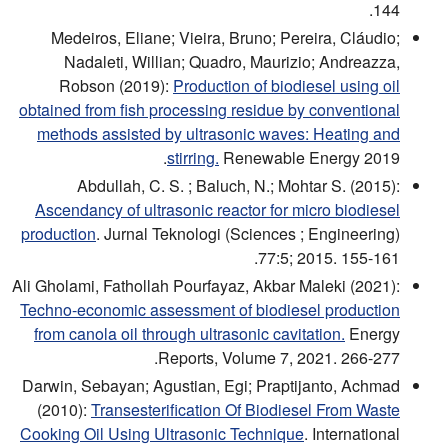
144.
Medeiros, Eliane; Vieira, Bruno; Pereira, Cláudio;
Nadaleti, Willian; Quadro, Maurizio; Andreazza,
Robson (2019):
Production of biodiesel using oil
obtained from fish processing residue by conventional
methods assisted by ultrasonic waves: Heating and
stirring.
Renewable Energy 2019.
Abdullah, C. S. ; Baluch, N.; Mohtar S. (2015):
Ascendancy of ultrasonic reactor for micro biodiesel
production
. Jurnal Teknologi (Sciences ; Engineering)
77:5; 2015. 155-161.
Ali Gholami, Fathollah Pourfayaz, Akbar Maleki (2021):
Techno-economic assessment of biodiesel production
from canola oil through ultrasonic cavitation.
Energy
Reports, Volume 7, 2021. 266-277.
Darwin, Sebayan; Agustian, Egi; Praptijanto, Achmad
(2010):
Transesterification Of Biodiesel From Waste
Cooking Oil Using Ultrasonic Technique
. International