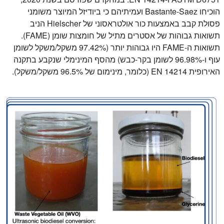
הוכיחו Bastante-Saez ועמיתיהם כי ביודיזל המיוצר משומני
פסולת קבב באמצעות כור אולטראסוני של Hielscher הניב
תשואות גבוהות של אסטרים מתיל של חומצות שומן (FAME).
תשואות ה-FAME היו גבוהות יותר (97.42% משקל/משקל לשומן
עוף ו-96.98% לשומן בקר-כבש) מהסף המינימלי שנקבע בתקנה
האירופית EN 14214 (כלומר, מינימום של 96.5% משקל/משקל).