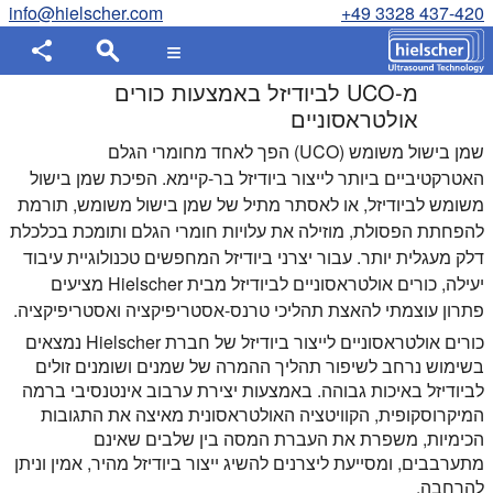
info@hielscher.com
+49 3328 437-420
מ-UCO לביודיזל באמצעות כורים
אולטראסוניים
שמן בישול משומש (UCO) הפך לאחד מחומרי הגלם
האטרקטיביים ביותר לייצור ביודיזל בר-קיימא. הפיכת שמן בישול
משומש לביודיזל, או לאסתר מתיל של שמן בישול משומש, תורמת
להפחתת הפסולת, מוזילה את עלויות חומרי הגלם ותומכת בכלכלת
דלק מעגלית יותר. עבור יצרני ביודיזל המחפשים טכנולוגיית עיבוד
יעילה, כורים אולטראסוניים לביודיזל מבית Hielscher מציעים
פתרון עוצמתי להאצת תהליכי טרנס-אסטריפיקציה ואסטריפיקציה.
כורים אולטראסוניים לייצור ביודיזל של חברת Hielscher נמצאים
בשימוש נרחב לשיפור תהליך ההמרה של שמנים ושומנים זולים
לביודיזל באיכות גבוהה. באמצעות יצירת ערבוב אינטנסיבי ברמה
המיקרוסקופית, הקוויטציה האולטראסונית מאיצה את התגובות
הכימיות, משפרת את העברת המסה בין שלבים שאינם
מתערבבים, ומסייעת ליצרנים להשיג ייצור ביודיזל מהיר, אמין וניתן
להרחבה.