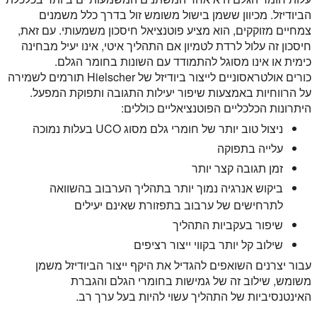
הביודיזל. מכיוון ששמן בישול משומש זול בדרך כלל משמנים
צמחיים מזוקקים, הוא מציע פוטנציאל חיסכון משמעותי. עם זאת,
חיסכון זה עלול לרדת לטמיון אם התהליך איטי, אינו יעיל מבחינה
כימית או אינו מסוגל להתמודד עם השונות בחומר הגלם.
כורים אולטראסוניים לייצור ביודיזל של Hielscher תורמים לשמירה
על הרווחיות באמצעות שיפור יעילות התגובה ותפוקת המפעל.
היתרונות הכלכליים הפוטנציאליים כוללים:
ניצול טוב יותר של חומרי גלם מסוג UCO בעלות נמוכה
עלייה בתפוקה
זמן תגובה קצר יותר
ביקוש אנרגיה נמוך יותר בתהליך הערבוב בהשוואה
לתרחישים של ערבוב בתפזורת שאינם יעילים
שיפור בעקביות התהליך
שילוב קל יותר בקווי ייצור רציפים
עבור יצרנים השואפים להגדיל את היקף ייצור הביודיזל משמן
משומש, שילוב זה של גמישות בחומרי הגלם והגברת
האינטנסיביות של התהליך עשוי להיות בעל ערך רב.