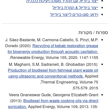
ייצור ביודיזל עם תהליך מעולה ויעילות כלכלית
ייצור ביודיזל & המרת ביודיזל
וידאו: סונו-כורים לייצור ביודיזל
ספרות / מקורות
J. Sáez-Bastante, M. Carmona-Cabello, S. Pinzi, M.P.
Dorado (2020):
Recycling of kebab restoration grease
for bioenergy production through acoustic cavitation.
Renewable Energy, Volume 155, 2020. 1147-1155.
M. Maghami, S.M. Sadrameli, B. Ghobadian (2015):
Production of biodiesel from fishmeal plant waste oil
using ultrasonic and conventional methods.
Applied
Thermal Engineering, Volume 75,
2015. 575-579.
Veera Gnaneswar Gude, Georgene Elizabeth Grant
(2013):
Biodiesel from waste cooking oils via direct
sonication.
Applied Energy, Volume 109, 2013. 135-