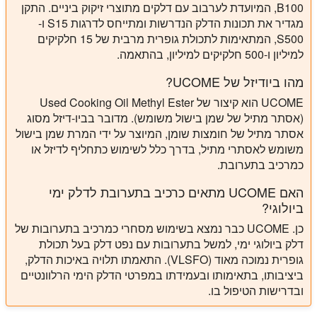
B100, המיועדת לערבוב עם דלקים מתוצרי זיקוק ביניים. התקן
מגדיר את תכונות הדלק הנדרשות ומתייחס לדרגות S15 ו-
S500, המתאימות לתכולת גופרית מרבית של 15 חלקיקים
למיליון ו-500 חלקיקים למיליון, בהתאמה.
מהו ביודיזל של UCOME?
UCOME הוא קיצור של Used Cooking Oil Methyl Ester
(אסתר מתיל של שמן בישול משומש). מדובר בביו-דיזל מסוג
אסתר מתיל של חומצות שומן, המיוצר על ידי המרת שמן בישול
משומש לאסתרי מתיל, בדרך כלל לשימוש כתחליף לדיזל או
כמרכיב בתערובת.
האם UCOME מתאים כרכיב בתערובת לדלק ימי
ביולוגי?
כן. UCOME כבר נמצא בשימוש מסחרי כמרכיב בתערובות של
דלק ביולוגי ימי, למשל בתערובות עם נפט דלק בעל תכולת
גופרית נמוכה מאוד (VLSFO). התאמתו תלויה באיכות הדלק,
ביציבותו, בתאימותו ובעמידתו במפרטי הדלק הימי הרלוונטיים
ובדרישות הטיפול בו.