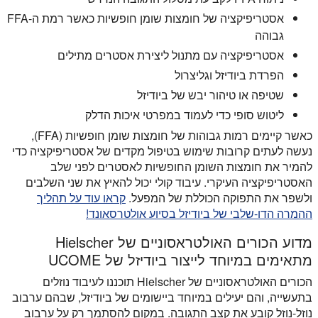
אסטריפיקציה של חומצות שומן חופשיות כאשר רמת ה-FFA
גבוהה
אסטריפיקציה עם מתנול ליצירת אסטרים מתילים
הפרדת ביודיזל וגליצרול
שטיפה או טיהור יבש של ביודיזל
ליטוש סופי כדי לעמוד במפרטי איכות הדלק
כאשר קיימים רמות גבוהות של חומצות שומן חופשיות (FFA),
נעשה לעתים קרובות שימוש בטיפול מקדים של אסטריפיקציה כדי
להמיר את חומצות השומן החופשיות לאסטרים לפני שלב
האסטריפיקציה העיקרי. עיבוד קולי יכול להאיץ את שני השלבים
ולשפר את התפוקה הכוללת של המפעל.
קראו עוד על תהליך
ההמרה הדו-שלבי של ביודיזל בסיוע אולטרסאונד!
מדוע הכורים האולטראסוניים של Hielscher
מתאימים במיוחד לייצור ביודיזל של UCOME
הכורים האולטראסוניים של Hielscher תוכננו לעיבוד נוזלים
בתעשייה, והם יעילים במיוחד ביישומים של ביודיזל, שבהם ערבוב
נוזל-נוזל קובע את קצב התגובה. במקום להסתמך רק על ערבוב