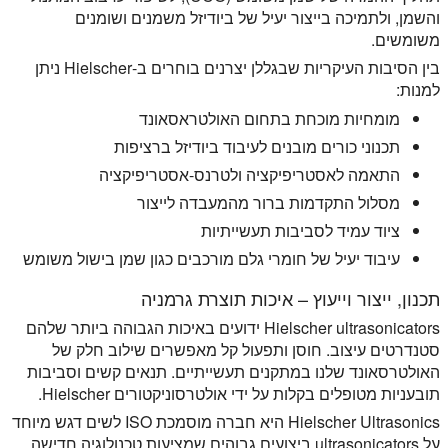
והשמן, ולתמיכה בייצור יעיל של ביודיזל משמנים ושומנים
משומשים.
בין הסיבות העיקריות שבגללן יצרנים בוחרים ב-Hielscher ניתן
למנות:
מומחיות מוכחת בתחום האולטראסאונד
תכנוני כורים מובנים לעיבוד ביודיזל ברציפות
התאמה לאסטריפיקציה ולטרנס-אסטריפיקציה
מסלול התקדמות ברור מהמעבדה לייצור
ציוד עמיד לסביבות תעשייתיות
עיבוד יעיל של חומרי גלם מורכבים כגון שמן בישול משומש
תכנון, ייצור וייעוץ – איכות תוצרת גרמניה
Hielscher ultrasonicators ידועים באיכות הגבוהה ביותר שלהם
סטנדרטים עיצוב. חוסן ותפעול קל מאפשרים שילוב חלק של
האולטרסאונד שלנו במתקנים תעשייתיים. תנאים קשים וסביבות
תובעניות מטופלים בקלות על ידי אולטרסוניקטורים Hielscher.
Hielscher Ultrasonics היא חברה מוסמכת ISO לשים דגש מיוחד
על ultrasonicators ביצועים גבוהים שמציעות טכנולוגיה חדישה