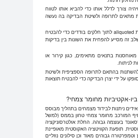
יהיה צורך לדלל אותו כדי להביא אותו לטווח
ת מתאים לתרופה ולשיטת הבדיקה בה נעשה
Aliquoting לדוגמה: הדגימה המדוללת צריכה להיות aliquoted לתוך חלקים בודדים כדי להבטיח
ב זה מסייע להפחית את השונות בין בדיקות
מאוחסנות בתנאים מתאימים, כגון קירור או
ת לניתוח.
 להשתנות בהתאם לתרופה הספציפית ולשיטת
קו על ידי יצרן הבדיקה כדי להבטיח תוצאות
ביו-אקטיביות מחומר צמחי?
נואידים ניתנות לבידוד מצמחים בתהליך מבוסס
רחיף המורכב מחומר צמחי טחון בממס (למשל
רסאונד בעוצמה גבוהה. החלת אולטרסוניקציה
יצירת קוויטציה אקוסטית. תופעת הקוויטציה האקוסטית מאופיינת
מפרטורה גבוהים מאוד וכן סילונים נוזליים