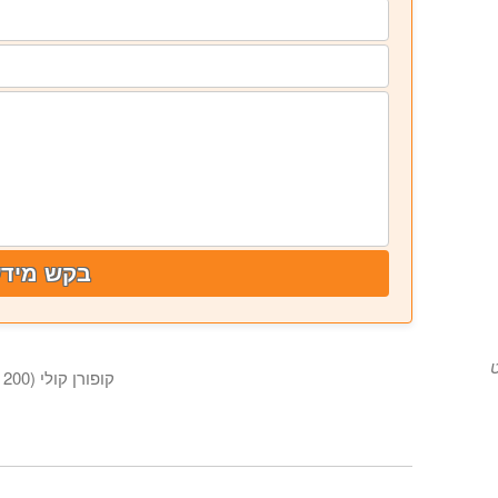
בקש מידע
קופורן קולי (200 וואט)
סרטון זה מציג את הקופורן העל-קולי של 200 וואט לפיזור, הומוגניזציה, חילוץ או פירוק גזים של דגימות מעבדה.