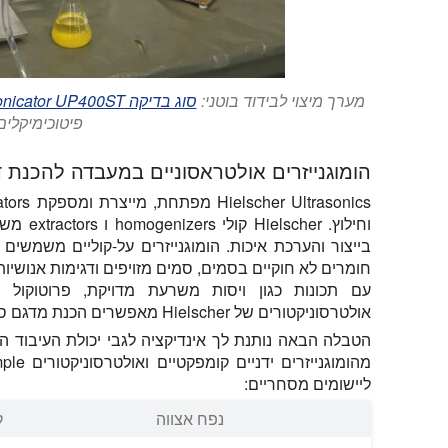
מערך מיצוי לבידוד בוטני:
סוג בדיקה ultrasonicator UP400ST
פיטוכימיקלים.
הומוגנייזרים אולטראסוניים במעבדה להכנת ד
וחילוץ. 
בייצור והערכת איכות. הומוגנייזרים על-קוליים משמשים 
חומרים לא חוקיים בסמים, סמים מזויפים ודגימות אנושיות
עם תכונות כגון ויסות משרעת מדויקת, פרוטוקול 
אולטרסוניקטורים של Hielscher מאפשרים הכנת מדגם סטנדרטית ביותר.
הטבלה הבאה נותנת לך אינדיקציה לגבי יכולת העיבוד ה
ליישומים מסחריים:
נפח אצווה
ק