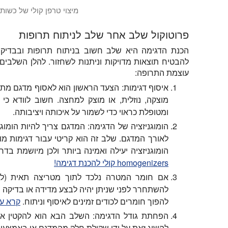
מיצוי טרפן קולי של כשות עם H
מיצוי טרפן קולי מכשות: מיצוי קולי מבוצע באמצעות Hielscher UP100H המבודד קריופילן וטרפנים אחרים מקונוסים הופ.
פרוטוקול שלב אחר שלב לניתוח תרופות
הכנת הדגימה היא שלב חשוב בניתוח תרופות ובבדיק
להבטיח תוצאות מדויקות וניתנות לשחזור. להלן השלבים 
עוצמת התרופה:
איסוף דגימות: הצעד הראשון הוא לאסוף מדגם מתא
מוצקה, נוזלית, או מוצק למחצה. חשוב לוודא כי
ומטופלת כראוי כדי לשמור על איכותה ויציבותה.
הומוגניזציה של הדגימה: המדגם צריך להיות הומוג
לאורך המדגם. שלב זה הוא קריטי עבור דגימות מו
הומוגניזציה יעילה ואמינה ביותר ולכן מיושמת בד
homogenizers קולי להכנת דגימה!
אם חומר המטרה נלכד לתוך מטריצה תאית (למ
להשתחרר לפני שניתן יהיה לבצע מדידה או בדיקה אנ
להפוך חומרים לכודים זמינים לאיסוף וניתוח.
קרא עו
הפחתת גודל הדגימה: השלב הבא הוא להקטין את
להשיג זאת על ידי שקילת חלק מהמדגם או באמצעו