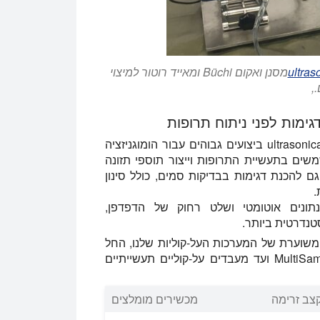
מסנן ואקום Büchi ומאייד רוטור למיצוי
,
גימות לפני ניתוח תרופות
Hielscher Ultrasonics מפתחת, מייצרת ומספקת ultrasonicators ביצועים גבוהים עבור הומוגניזציה
Hielscher קולי homogenizers ו extractors משמשים בתעשיית התרופות וייצור תוספי תזונה
גם להכנת דגימות בבדיקות סמים, כולל סינון
.
נתונים אוטומטי ושלט רחוק של הדפדפן,
משוערת של המערכות העל-קוליות שלנו, החל
מהומוגנייזרים ידניים קומפקטיים ואולטרסוניקטורים MultiSample ועד מעבדים על-קוליים תעשייתיים
צב זרימה
מכשירים מומלצים