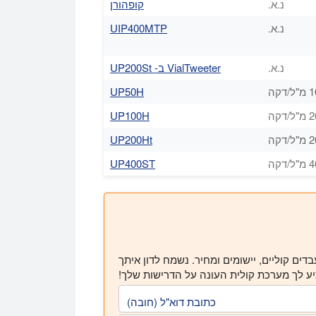
נ.א.
קופהורן
נ.א.
UIP400MTP
נ.א.
VialTweeter ב- UP200St
UP50H
UP100H
UP200Ht
UP400ST
ם קוליים, יישומים ומחיר. נשמח לדון איתך
ע לך מערכת קולית העונה על הדרישות שלך!
כתובת דוא"ל (חובה)