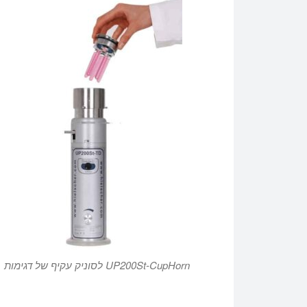
UP200St-CupHorn לסוניק עקיף של דגימות