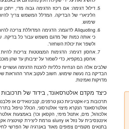
דילול דגימה: אם ריכוז הדגימה גבוה מדי, ייתכן ש
הליניארי של הבדיקה. המדלל המשמש צריך להיו
שימוש.
כי אותה כמות של מדגם משמש עבור כל בדיקה. של
ולשפר את יכולת השחזור.
אחסון דגימה: הדגימות המצוטטות צריכות להיות 
אחסון במקפיא, כדי לשמור על יציבותן עד שהן מוכנו
שלבים אלה הם הנחיות כלליות להכנת הדגימה ועשויים
הבדיקה בה נעשה שימוש. חשוב לעקוב אחר ההוראות שסופ
מדויקות ואמינות.
כיצד מקדם אולטרסאונד, בידוד של תרכובות 
תרכובות ביו-אקטיביות כגון טרפנים, קנבינואידים או פלב
אולטרסאונד הנקרא מיצוי אולטרסוני, הכולל טיפול בת
אלכוהול, מים, אתנול מימי, הקסאן וכו') באמצעות אולט
אינטנסיבית על נוזל או slurry גורמת ל
בתנאים מקומיים צפופים מאוד באנרגיה של הפרשי לחץ וט