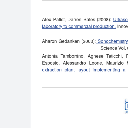
Alex Patist, Darren Bates (2008):
Ultraso
laboratory to commercial production.
Innov
Aharon Gedanken (2003):
Sonochemistry 
Science Vol. 
Antonia Tamborrino, Agnese Taticchi, 
Esposto, Alessandro Leone, Maurizio S
extraction plant layout implementing a