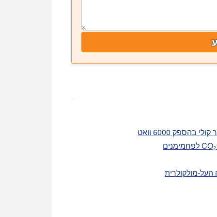
העל-מולקולרית