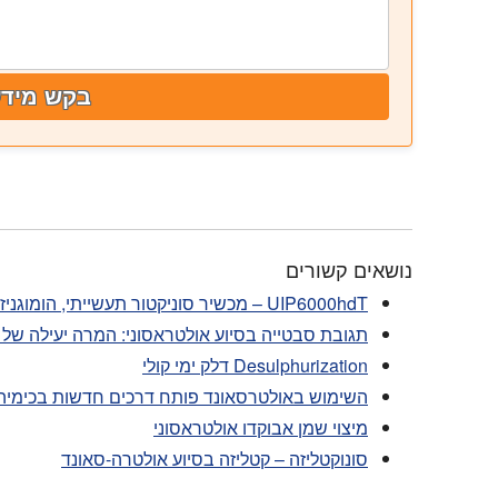
בקש מידע
נושאים קשורים
UIP6000hdT – מכשיר סוניקטור תעשייתי, הומוגניזר קולי בהספק 6000 וואט
תגובת סבטייה בסיוע אולטראסוני: המרה יעילה של CO₂ לפחמימנים
Desulphurization דלק ימי קולי
השימוש באולטרסאונד פותח דרכים חדשות בכימיה 
מיצוי שמן אבוקדו אולטראסוני
סונוקטליזה – קטליזה בסיוע אולטרה-סאונד