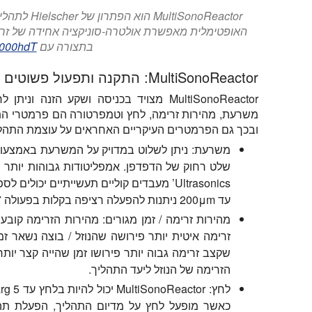
iSonoReactor
בתצורה עם 5x
000hdT.
MultiSonoReactor: התקנה ותפעול פשוטים
MultiSonoReactor מצויד בכניסה ושקע הזנ
משרעת, מהירות זרימה, לחץ וטמפרטורה הם פרמטרי התה
ובכך גם הפרמטרים העיקריים האחראים על עוצמת התהלי
משרעת:
ניתן לשלוט במדויק על המשרעת באמצעות
Ultrasonics’ מעבדים קוליים תעשייתיים יכו
עד 200μm ניתנות להפעלה רציפה בקלות בפעולה 24/7.
מהירות זרימה / זמן מגורים:
מהירות הזרימה קובעת 
זרימה איטית יותר פירושה שהנוזל / בוצה נשאר ז
שקצב זרימה גבוה יותר פירושו זמן שהייה קצר יו
הזרימה של הנוזל ליעד התהליך.
לחץ:
כאשר מופעל לחץ על מדיום התהליך, הפעלת תהל