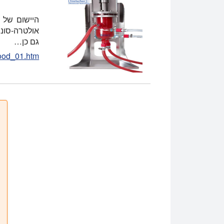
היישום של א
אולטרה-סוני
גם כן…
food_01.htm