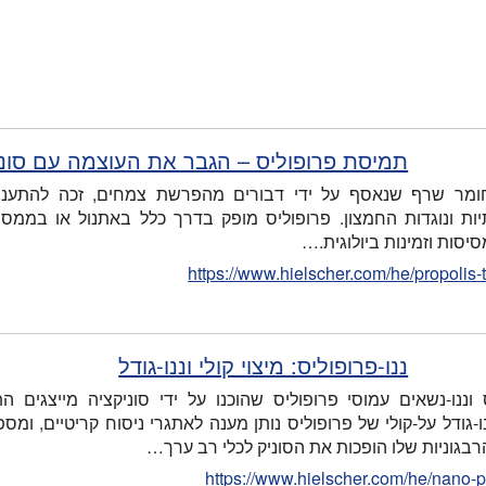
תמיסת פרופוליס – הגבר את העוצמה עם סוני
חומר שרף שנאסף על ידי דבורים מהפרשת צמחים, זכה להתעניינ
ות ונוגדות החמצון. פרופוליס מופק בדרך כלל באתנול או בממסי
יסות וזמינות ביולוגית.…
https://www.hielscher.com/he/propolis-
ננו-פרופוליס: מיצוי קולי וננו-גודל
ס וננו-נשאים עמוסי פרופוליס שהוכנו על ידי סוניקציה מייצגים
ו-גודל על-קולי של פרופוליס נותן מענה לאתגרי ניסוח קריטיים, ומספ
רבגוניות שלו הופכות את הסוניק לכלי רב ערך…
https://www.hielscher.com/he/nano-p