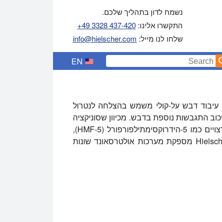
נשמח לדון בתהליך שלכם.
התקשרו אלינו:
+49 3328 437-420
שלחו לנו מייל:
info@hielscher.com
EN
בור דבש. עיבוד דבש על-קולי משמש בהצלחה לנטרול
כוב התגבשות נוספת בדבש. מכיוון שסוניקציה
היא טיפול מתון ולא תרמי, נמנעת היווצרות רכיבים לא רצויים כמו 5-הידרוקסימתילפורפורל (5-HMF),
המתרחשת כאשר דבש מטופל תרמית. Hielscher Ultrasonics מספקת מערכות אולטרסאונד שונות