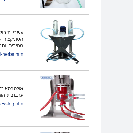
עשבי תיבול,
הסוניקציה ש
מהירים יותר
l-herbs.htm
אולטרסאונד 
ערבוב & הומ
cessing.htm