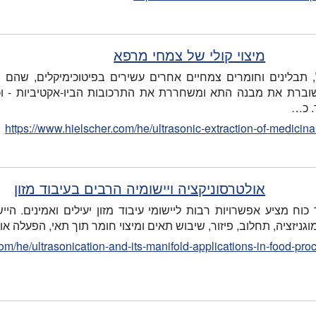
מיצוי קולי של צמחי מרפא
 תבלינים וחומרים צמחיים אחרים עשירים בפיטוכימיקלים, שהם רכ
וברת את מבנה התא ומשחררת את התרכובות הביו-אקטיביות - וכתו
. כ…
https://www.hielscher.com/he/ultrasonic-extraction-of-medicina
אולטרסוניקציה ויישומיה הרבים בעיבוד מזון
כוח מציע אפשרויות רבות ליישומי עיבוד מזון יעילים ואמינים. היי
וגניזציה, תחלוב, פיזור, שיבוש תאים ומיצוי חומר תוך תאי, הפעלה 
om/he/ultrasonication-and-its-manifold-applications-in-food-pro