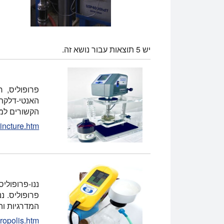
יש 5 תוצאות עבור נושא זה.
פרופוליס, 
האנטי-דלקתי
הקשורים למס
tincture.htm
ננו-פרופולי
פרופוליס. ננ
המדרגיות וה
ropolis.htm