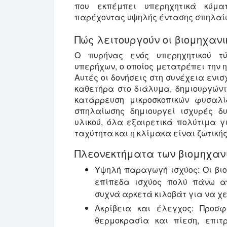
που εκπέμπει υπερηχητικά κύμα
παρέχοντας υψηλής έντασης σπηλαίω
Πώς λειτουργούν οι βιομηχανι
Ο πυρήνας ενός υπερηχητικού τ
υπερήχων, ο οποίος μετατρέπει την 
Αυτές οι δονήσεις στη συνέχεια ενι
καθετήρα στο διάλυμα, δημιουργώντ
κατάρρευση μικροσκοπικών φυσαλ
σπηλαίωσης δημιουργεί ισχυρές δ
υλικού, όλα εξαιρετικά πολύτιμα 
ταχύτητα και η κλίμακα είναι ζωτική
Πλεονεκτήματα των βιομηχαν
Υψηλή παραγωγή ισχύος:
Οι βι
επίπεδα ισχύος πολύ πάνω απ
συχνά αρκετά κιλοβάτ για να χε
Ακρίβεια και έλεγχος:
Προσφέ
θερμοκρασία και πίεση, επι