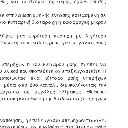
θος και το σχήμα της άκρης έχουν επίσης
ετε σπηλαίωση υψηλής έντασης εστιασμένη σε
για κυτταρική διαταραχή ή εφαρμογές μικρού
λύψτε μια ευρύτερη περιοχή με λιγότερο
στώντας τους καλύτερους για μεγαλύτερους
 υπερήχων ή του κυττάρου ροής πρέπει να
υ υλικού που σκοπεύετε να επεξεργαστείτε. Η
μοποιώντας ένα κύτταρο ροής υπερήχων
ι μέσα από ένα κανάλι, διευκολύνοντας την
εργασία σε μεγάλες κλίμακες. Hielscher
γραμμική κλιμάκωση της διαδικασίας υπερήχων
ενοποίησης, η επεξεργασία υπερήχων παράγει
οστατευθούν τα ευαίσθητα στη θερμοκρασία