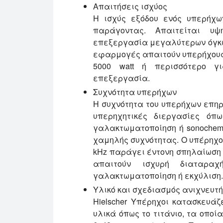
Απαιτήσεις ισχύος
Η ισχύς εξόδου ενός υπερήχων
παράγοντας. Απαιτείται υψ
επεξεργασία μεγαλύτερων όγκω
εφαρμογές απαιτούν υπερήχους 
5000 watt ή περισσότερο γι
επεξεργασία.
Συχνότητα υπερήχων
Η συχνότητα του υπερήχων επηρ
υπερηχητικές διεργασίες όπω
γαλακτωματοποίηση ή sonochem
χαμηλής συχνότητας. Ο υπέρηχο
kHz παράγει έντονη σπηλαίωση
απαιτούν ισχυρή διαταραχ
γαλακτωματοποίηση ή εκχύλιση.
Υλικό και σχεδιασμός ανιχνευτή
Hielscher Υπέρηχοι κατασκευάζε
υλικά όπως το τιτάνιο, τα οποί