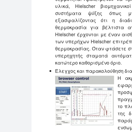
υλικά, Hielscher βιομηχανι
συστήματα ψύξης όπως μπ
εξασφαλίζοντας ότι η διαδ
θερμοκρασία για βέλτιστα α
Hielscher έρχονται με έναν αι
των υπερήχων Hielscher επιτρέ
θερμοκρασίας. Όταν φτάσετε στ
υπερηχητής σταματά αυτόματ
κατώτερο καθορισμένο όριο.
Έλεγχος και παρακολούθηση δι
Η ακρ
εφαρμ
προσ
πραγμ
το πλ
της δ
παράμ
ενσωμ