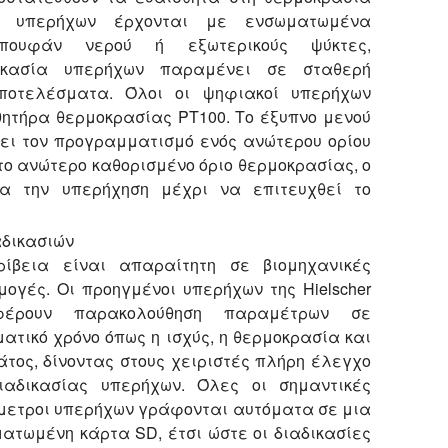
κοί υπερήχων έρχονται με ενσωματωμένα
ουφάν νερού ή εξωτερικούς ψύκτες,
ικασία υπερήχων παραμένει σε σταθερή
ποτελέσματα. Όλοι οι ψηφιακοί υπερήχων
σθητήρα θερμοκρασίας PT100. Το έξυπνο μενού
πει τον προγραμματισμό ενός ανώτερου ορίου
ο ανώτερο καθορισμένο όριο θερμοκρασίας, ο
α την υπερήχηση μέχρι να επιτευχθεί το
αδικασιών
ίβεια είναι απαραίτητη σε βιομηχανικές
ογές. Οι προηγμένοι υπερήχων της Hielscher
φέρουν παρακολούθηση παραμέτρων σε
ατικό χρόνο όπως η ισχύς, η θερμοκρασία και
άτος, δίνοντας στους χειριστές πλήρη έλεγχο
ιαδικασίας υπερήχων. Όλες οι σημαντικές
ετροι υπερήχων γράφονται αυτόματα σε μια
ατωμένη κάρτα SD, έτσι ώστε οι διαδικασίες