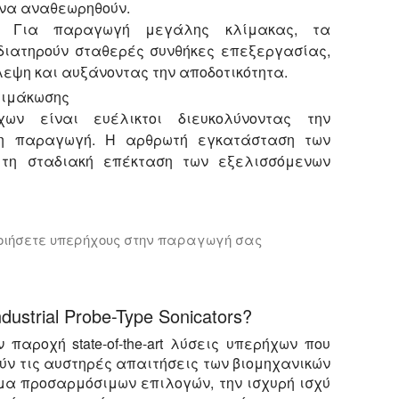
να αναθεωρηθούν.
ς: Για παραγωγή μεγάλης κλίμακας, τα
ιατηρούν σταθερές συνθήκες επεξεργασίας,
λεψη και αυξάνοντας την αποδοτικότητα.
λιμάκωσης
ήχων είναι ευέλικτοι διευκολύνοντας την
η παραγωγή. Η αρθρωτή εγκατάσταση των
ι τη σταδιακή επέκταση των εξελισσόμενων
ποιήσετε υπερήχους στην παραγωγή σας
ρέπει να εξετάσει Hielscher υπερήχους για την ανάμιξ
dustrial Probe-Type Sonicators?
ν παροχή state-of-the-art λύσεις υπερήχων που
ν τις αυστηρές απαιτήσεις των βιομηχανικών
α προσαρμόσιμων επιλογών, την ισχυρή ισχύ