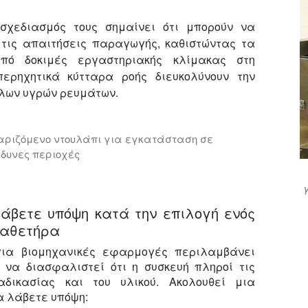
χεδιασμός τους σημαίνει ότι μπορούν να
τις απαιτήσεις παραγωγής, καθιστώντας τα
πό δοκιμές εργαστηριακής κλίμακας στη
ερηχητικά κύτταρα ροής διευκολύνουν την
λων υγρών ρευμάτων.
θαριζόμενο ντουλάπι για εγκατάσταση σε
νδυνες περιοχές
με ένα σύστημα υπερήχων 2 κιλοβάτ για ενσωματωμένη λ
άβετε υπόψη κατά την επιλογή ενός
 καθετήρα
για βιομηχανικές εφαρμογές περιλαμβάνει
 να διασφαλιστεί ότι η συσκευή πληροί τις
αδικασίας και του υλικού. Ακολουθεί μια
α λάβετε υπόψη: