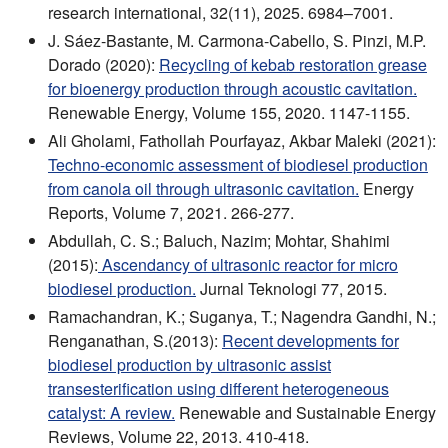
research international, 32(11), 2025. 6984–7001.
J. Sáez-Bastante, M. Carmona-Cabello, S. Pinzi, M.P.
Dorado (2020):
Recycling of kebab restoration grease
for bioenergy production through acoustic cavitation.
Renewable Energy, Volume 155, 2020. 1147-1155.
Ali Gholami, Fathollah Pourfayaz, Akbar Maleki (2021):
Techno-economic assessment of biodiesel production
from canola oil through ultrasonic cavitation.
Energy
Reports, Volume 7, 2021. 266-277.
Abdullah, C. S.; Baluch, Nazim; Mohtar, Shahimi
(2015):
Ascendancy of ultrasonic reactor for micro
biodiesel production.
Jurnal Teknologi 77, 2015.
Ramachandran, K.; Suganya, T.; Nagendra Gandhi, N.;
Renganathan, S.(2013):
Recent developments for
biodiesel production by ultrasonic assist
transesterification using different heterogeneous
catalyst: A review.
Renewable and Sustainable Energy
Reviews, Volume 22, 2013. 410-418.