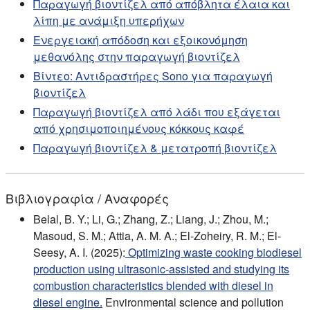
Παραγωγή βιοντίζελ από απόβλητα έλαια και
λίπη με ανάμιξη υπερήχων
Ενεργειακή απόδοση και εξοικονόμηση
μεθανόλης στην παραγωγή βιοντίζελ
Βίντεο: Αντιδραστήρες Sono για παραγωγή
βιοντίζελ
Παραγωγή βιοντίζελ από λάδι που εξάγεται
από χρησιμοποιημένους κόκκους καφέ
Παραγωγή βιοντίζελ & μετατροπή βιοντίζελ
Βιβλιογραφία / Αναφορές
Belal, B. Y.; Li, G.; Zhang, Z.; Liang, J.; Zhou, M.;
Masoud, S. M.; Attia, A. M. A.; El-Zoheiry, R. M.; El-
Seesy, A. I. (2025):
Optimizing waste cooking biodiesel
production using ultrasonic-assisted and studying its
combustion characteristics blended with diesel in
diesel engine.
Environmental science and pollution