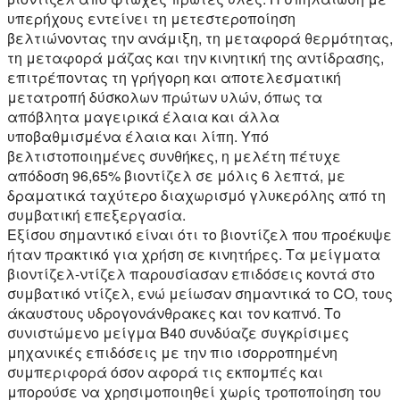
υπερήχους εντείνει τη μετεστεροποίηση
βελτιώνοντας την ανάμιξη, τη μεταφορά θερμότητας,
τη μεταφορά μάζας και την κινητική της αντίδρασης,
επιτρέποντας τη γρήγορη και αποτελεσματική
μετατροπή δύσκολων πρώτων υλών, όπως τα
απόβλητα μαγειρικά έλαια και άλλα
υποβαθμισμένα έλαια και λίπη. Υπό
βελτιστοποιημένες συνθήκες, η μελέτη πέτυχε
απόδοση 96,65% βιοντίζελ σε μόλις 6 λεπτά, με
δραματικά ταχύτερο διαχωρισμό γλυκερόλης από τη
συμβατική επεξεργασία.
Εξίσου σημαντικό είναι ότι το βιοντίζελ που προέκυψε
ήταν πρακτικό για χρήση σε κινητήρες. Τα μείγματα
βιοντίζελ-ντίζελ παρουσίασαν επιδόσεις κοντά στο
συμβατικό ντίζελ, ενώ μείωσαν σημαντικά το CO, τους
άκαυστους υδρογονάνθρακες και τον καπνό. Το
συνιστώμενο μείγμα B40 συνδύαζε συγκρίσιμες
μηχανικές επιδόσεις με την πιο ισορροπημένη
συμπεριφορά όσον αφορά τις εκπομπές και
μπορούσε να χρησιμοποιηθεί χωρίς τροποποίηση του