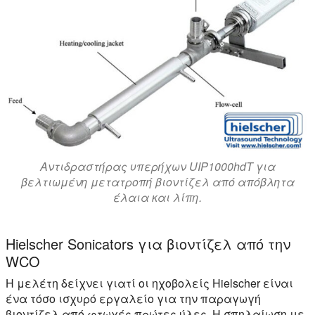
Αντιδραστήρας υπερήχων UIP1000hdT για
βελτιωμένη μετατροπή βιοντίζελ από απόβλητα
έλαια και λίπη.
Hielscher Sonicators για βιοντίζελ από την
WCO
Η μελέτη δείχνει γιατί οι ηχοβολείς Hielscher είναι
ένα τόσο ισχυρό εργαλείο για την παραγωγή
βιοντίζελ από φτωχές πρώτες ύλες. Η σπηλαίωση με