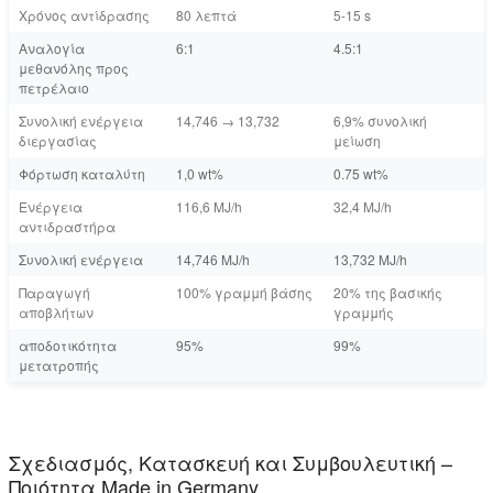
Χρόνος αντίδρασης
80 λεπτά
5-15 s
Αναλογία
6:1
4.5:1
μεθανόλης προς
πετρέλαιο
Συνολική ενέργεια
14,746 → 13,732
6,9% συνολική
διεργασίας
μείωση
Φόρτωση καταλύτη
1,0 wt%
0.75 wt%
Ενέργεια
116,6 MJ/h
32,4 MJ/h
αντιδραστήρα
Συνολική ενέργεια
14,746 MJ/h
13,732 MJ/h
Παραγωγή
100% γραμμή βάσης
20% της βασικής
αποβλήτων
γραμμής
αποδοτικότητα
95%
99%
μετατροπής
Σχεδιασμός, Κατασκευή και Συμβουλευτική –
Ποιότητα Made in Germany