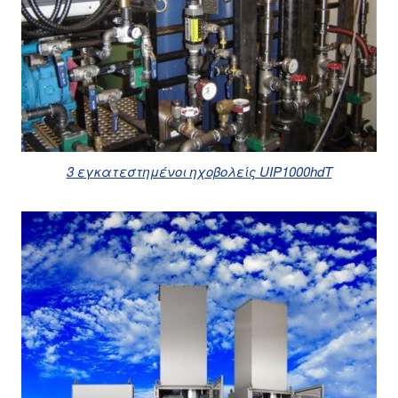
3 εγκατεστημένοι ηχοβολείς UIP1000hdT