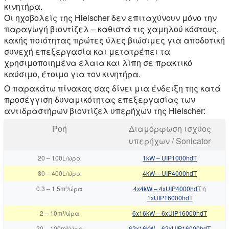
κινητήρα.
Οι ηχοβολείς της Hielscher δεν επιταχύνουν μόνο την
παραγωγή βιοντίζελ – καθιστά τις χαμηλού κόστους,
κακής ποιότητας πρώτες ύλες βιώσιμες για αποδοτική
συνεχή επεξεργασία και μετατρέπει τα
χρησιμοποιημένα έλαια και λίπη σε πρακτικό
καύσιμο, έτοιμο για τον κινητήρα.
Ο παρακάτω πίνακας σας δίνει μια ένδειξη της κατά
προσέγγιση δυναμικότητας επεξεργασίας των
αντιδραστήρων βιοντίζελ υπερήχων της Hielscher:
Ροή
Διαμόρφωση ισχύος
υπερήχων / Sonicator
20
–
100L/ώρα
1kW – UIP1000hdT
80
–
400L/ώρα
4kW – UIP4000hdT
0.3
–
1,5m³/ώρα
4x4kW – 4xUIP4000hdT
ή
1xUIP16000hdT
2
–
10m³/ώρα
6x16kW – 6xUIP16000hdT
20
–
100m³/ώρα
62x16kW – 62xUIP16000hdT