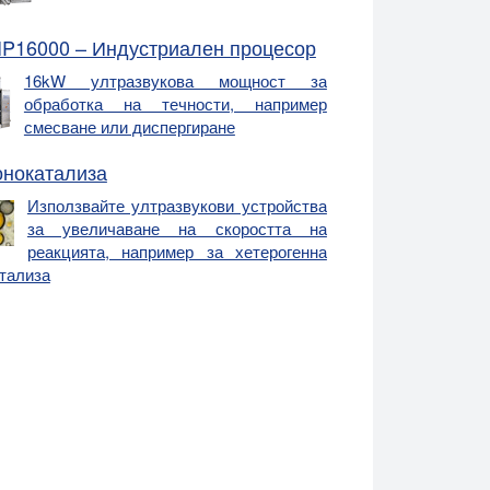
IP16000 – Индустриален процесор
16kW ултразвукова мощност за
обработка на течности, например
смесване или диспергиране
онокатализа
Използвайте ултразвукови устройства
за увеличаване на скоростта на
реакцията, например за хетерогенна
тализа