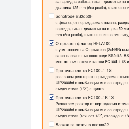
за партидна работа, титан, диаметър на
дължина 125 mm (без резба), съотношени
Sonotrode BS2d50F
с фланец от неръждаема стомана, раздел
партида, титан, диаметър на върха
50 мм
mm (без резба), съотношение на амплиту
О-пръстен-фланец RFLA100
с уплътнение на О-пръстена (2xNBR) къ
за използване със сонотроди BS2d18, BS
монтаж към поточни клетки FC100L1-1S 
Проточна клетка FC100L1-1S
разлагаем реактор от неръждаема стоман
UIP2000hd в комбинация със сонотроден 
съединители (1/2″) с щипка
Проточна клетка FC100L1K-1S
Разлагаем реактор от неръждаема стом
UIP2000hd в комбинация със сонотроден 
съединители (течност 1/2″, охлаждане 1/
Вложка за поточна клетка22