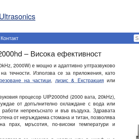
Ultrasonics
Контакт
2000hd – Висока ефективност
0kHz, 2000W) е мощно и адаптивно ултразвуково
на течности. Използва се за приложения, като
езоване на частици
,
лизис & Екстракция
или
уковия процесор UIP2000hd (2000 вата, 20kHz),
 нуждае от допълнително охлаждане с вода или
а работи непрекъснато и във въздуха. Здравата
отена от неръждаема стомана и титан, позволява
на прах, мръсотия, по-високи температури и