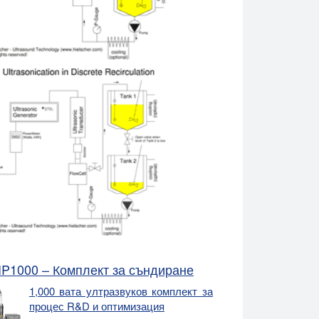
IP1000 – Комплект за съндиране
1,000 вата ултразвуков комплект за
процес R&D и оптимизация