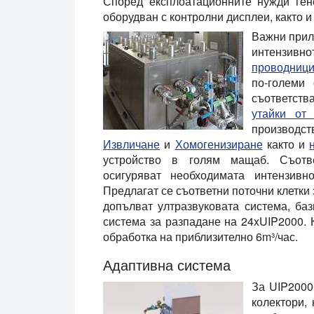
Според експлоатационните нужди ген
оборудван с контролни дисплеи, както и
Важни прил
интензивно
проводници
по-големи 
съответст
утайки от
производс
Извличане
и
Хомогенизиране
както и
устройство в голям мащаб. Съотв
осигуряват необходимата интензивно
Предлагат се съответни поточни клетки
допълват ултразвуковата система, ба
система за разпадане на 24xUIP2000.
обработка на приблизително 6m³/час.
Адаптивна система
За UIP2000
колектори, 