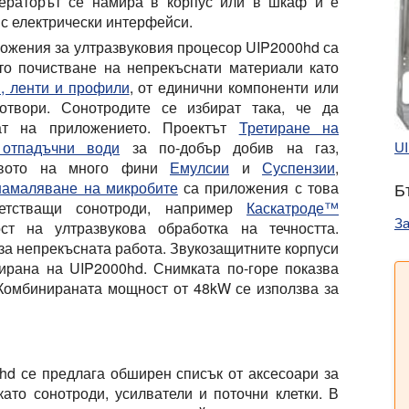
ераторът се намира в корпус или в шкаф и е
 с електрически интерфейси.
ожения за ултразвуковия процесор UIP2000hd са
то почистване на непрекъснати материали като
, ленти и профили
, от единични компоненти или
отвори. Сонотродите се избират така, че да
ват на приложението. Проектът
Третиране на
UI
 отпадъчни води
за по-добър добив на газ,
твото на много фини
Емулсии
и
Суспензии
,
Б
намаляване на микробите
са приложения с това
етстващи сонотроди, например
Каскатроде™
За
ст на ултразвукова обработка на течността.
 за непрекъсната работа. Звукозащитните корпуси
зирана на UIP2000hd. Снимката по-горе показва
 Комбинираната мощност от 48kW се използва за
hd се предлага обширен списък от аксесоари за
като сонотроди, усилватели и поточни клетки. В