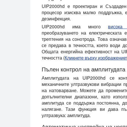
UIP2000hd е проектиран и
Създаден
процесор изисква
малко поддръжка
, 
дезинфекция.
UIP2000hd има много
висока
преобразуването на електрическата 
трептения на сонотрода. Това означа
се предава в течността, което води 
Общата енергийна ефективност на UI
течността (
Кликнете върху изображениет
Пълен контрол на амплитудата 
Амплитудата на UIP2000hd се конт
механичните ултразвукови вибрации п
на натоварване. Можете да променит
допълнителни диапазони, като изпол
амплитуда се поддържа постоянна, до
налягане. Тази функция ви дава
пъ
ултразвука: амплитуда.
Автоматична настройка на чест