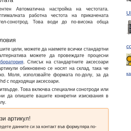
гентен
Автоматична настройка на честотата
.
U
птималната работна честота на прикачената
ател-сонотрод. Това води до по-висока обща
словия
с
шите цели, можете да наемете всички стандартни
алтернатива можете да провеждате процесни
аборатория
. Списък на стандартните аксесоари
ртикули обикновено се носят на склад, така че
ка
ко. Моля, използвайте формата по-долу, за да
0hd с подходящи аксесоари.
и
твърде. Това включва специални сонотроди или
дни да опишете вашите конкретни изисквания в
лу.
зи артикул!
едете данните си за контакт във формуляра по-