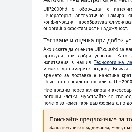
UIP2000hd е оборудван с интели
Генераторът автоматично намира о
конфигурация преобразувател-усилв
енергийна ефективност и надеждност.
Тестване и оценка при добри у
Ако искате да оцените UIP2000hd за ва
артикули при добри условия. Като 
изпитвания в нашия
Технологична л
можете да намерите по-долу. Всички а
времето за доставка е наистина крат
Поискайте предложение
или за UIP200
Ние правим
персонализирани аксесоар
поточни клетки. Чувствайте се свобо
полето за коментари във формата по-до
Поискайте предложение за то
За да получите предложение, моля, във