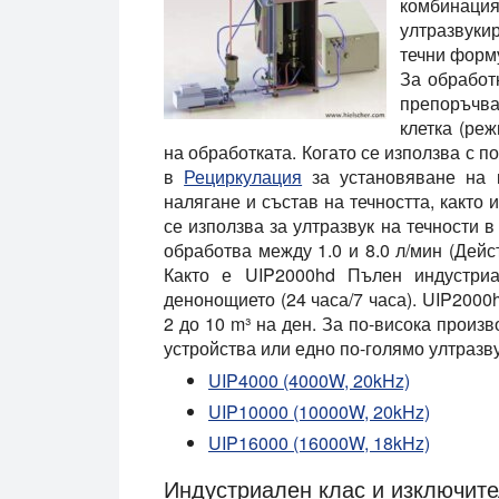
комбинац
ултразвуки
течни форму
За обработк
препоръчв
клетка
(режи
на обработката. Когато се използва с п
в
Рециркулация
за установяване на к
налягане и състав на течността, както 
се използва за ултразвук на течности 
обработва между 1.0 и 8.0 л/мин (Дейс
Както е UIP2000hd
Пълен индустриа
денонощието
(24 часа/7 часа). UIP200
2 до 10 m³ на ден. За по-висока произ
устройства или едно по-голямо ултразв
UIP4000 (4000W, 20kHz)
UIP10000 (10000W, 20kHz)
UIP16000 (16000W, 18kHz)
Индустриален клас и изключит