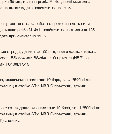
 върха
50 мм
, външна резба M14x1, приблизителна
е на амплитудата приблизително 1:0.5
ящ трептенето, за работа с проточна клетка или
, външна резба M14x1, приблизителна дължина 125
дата приблизително 1:0.5
м сонотрода, диаметър 100 mm, неръждаема стомана,
2d22, BS2d34 или BS2d40, с О-пръстен (NBR) за
или FC100L1K-1S
а, максимално налягане 10 бара, за UIP500hd до
фланец и стойка ST2, NBR О-пръстени, тръбни
ана
с охлаждаща риза
налягане 10 бара, за UIP500hd до
фланец и стойка ST2, NBR О-пръстени, тръбни
4″) с щипка