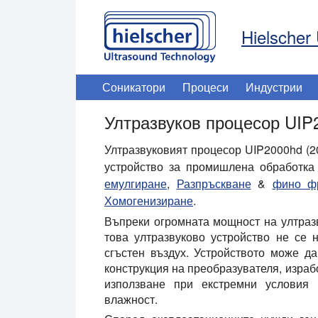
Hielscher 
Соникатори
Процеси
Индустрии
Ултразвуков процесор UIP
Ултразвуковият процесор UIP2000hd (2
устройство за промишлена обработка 
емулгиране
,
Разпръскване
&
фино фр
Хомогенизиране
.
Въпреки огромната мощност на ултразв
това ултразвуково устройство не се
сгъстен въздух. Устройството може д
конструкция на преобразувателя, израб
използване при екстремни условия 
влажност.