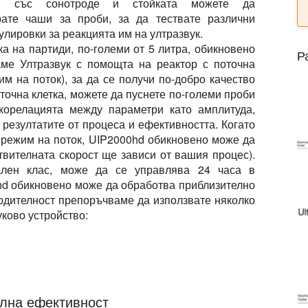
ия със сонотроде и стойката можете да
рате чаши за проби, за да тествате различни
лировки за реакцията им на ултразвук.
а на партиди, по-големи от 5 литра, обикновено
Р
аме
Ултразвук с помощта на реактор с поточна
м на поток), за да се получи по-добро качество
оточна клетка, можете да пуснете по-големи проби
орелацията между параметри като амплитуда,
и резултатите от процеса и ефективността. Когато
в режим на поток, UIP2000hd обикновено може да
твителната скорост ще зависи от вашия процес).
лен клас
, може да се управлява
24 часа в
0hd обикновено може да обработва приблизително
водителност препоръчваме да използвате няколко
уково устройство:
елна ефективност