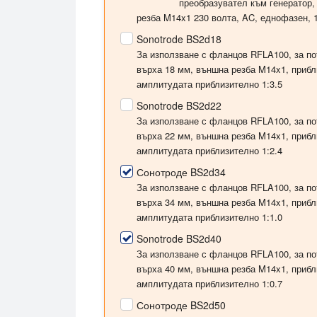
преобразувател към генератор,
резба M14x1
230 волта
, AC, еднофазен, 
Sonotrode BS2d18
За използване с фланцов RFLA100, за по
върха
18 мм
, външна резба M14x1, приб
амплитудата приблизително 1:3.5
Sonotrode BS2d22
За използване с фланцов RFLA100, за по
върха
22 мм
, външна резба M14x1, приб
амплитудата приблизително 1:2.4
Сонотроде BS2d34
За използване с фланцов RFLA100, за по
върха
34 мм
, външна резба M14x1, приб
амплитудата приблизително 1:1.0
Sonotrode BS2d40
За използване с фланцов RFLA100, за по
върха
40 мм
, външна резба M14x1, приб
амплитудата приблизително 1:0.7
Сонотроде BS2d50