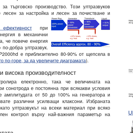
 за търговско производство
. Този ултразвуков
е лесен за настройка и лесен за почистване и
 ефективност
при
енергия в механични
ва, че
повече енергия
до
по-добра ултразвук
.
P2000hd е приблизително 80-90% от щепсела в
о по-горе, за да увеличите диаграмата
).
и висока производителност
ролира електронно, така че величината на
ри сонотрода е постоянна при всякакви условия
е амплитудата от 50 до 100% на генератора и
звате различни усилващи клаксони. Избраната
като ултразвукът на всеки материал при всяко
U
лен контрол върху най-важния параметър на
отата