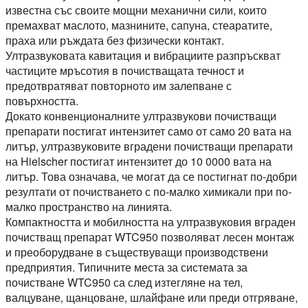
известна със своите мощни механични сили, които
премахват маслото, мазнините, сапуна, стеаратите,
праха или ръждата без физически контакт.
Ултразвуковата кавитация и вибрациите разпръскват
частиците мръсотия в почистващата течност и
предотвратяват повторното им залепване с
повърхността.
Докато конвенционалните ултразвукови почистващи
препарати постигат интензитет само от само 20 вата на
литър, ултразвуковите вградени почистващи препарати
на Hielscher постигат интензитет до 10 0000 вата на
литър. Това означава, че могат да се постигнат по-добри
резултати от почистването с по-малко химикали при по-
малко пространство на линията.
Компактността и мобилността на ултразвуковия вграден
почистващ препарат WTC950 позволяват лесен монтаж
и преоборудване в съществуващи производствени
предприятия. Типичните места за системата за
почистване WTC950 са след изтегляне на тел,
валцуване, щанцоване, шлайфане или преди отгряване,