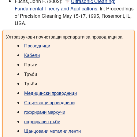
Fuchs, John F. (2002):
Ultrasonic Cleaning:
Fundamental Theory and Applications
. In: Proceedings
of Precision Cleaning May 15-17, 1995, Rosemont, IL,
USA.
Ултразвукови почистващи препарати за проводници за
Проводници
Кабели
Пръти
Тръби
Тръби
Медицински проводници
Свързващи проводници
гофрирани маркучи
гофрирани тръби
Щанцовани метални ленти