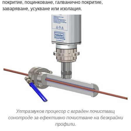
покритие, поцинковане, галванично покритие,
заваряване, усукване или изолация.
Ултразвуков процесор с вграден почистващ
сонотроде за ефективно почистване на безкрайни
профили.