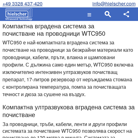
+49 3328 437-420
info@hielscher.com
Компактна вградена система за
почистване на проводници WTC950
WTC950 е най-компактната вградена система за
почистване на проводници за безкрайни материали като
проводници, кабели, пръти, влакна и щамповани
профили. С дължина само един метър, WTC950 включва
изключително интензивен ултразвуков почистващ
препарат, 17-литров резервоар от неръждаема стомана
с контролирана температура, помпа за почистващата
течност и дюза за сушене на въздух.
Компактна ултразвукова вградена система за
почистване
За проводници, тръби, кабели, ленти и други профили
системата за почистване WTC950 позволява скорост на
почистване до 120 метра в минута. Системата за