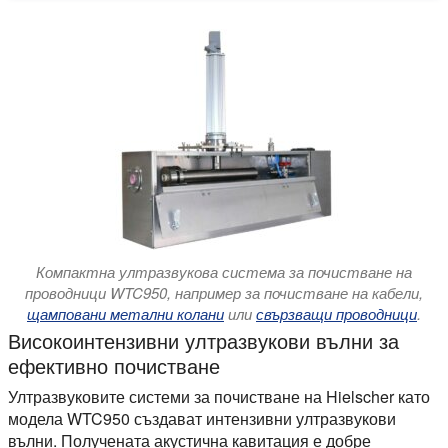
Компактна ултразвукова система за почистване на
проводници WTC950, например за почистване на кабели,
щамповани метални колани
или
свързващи проводници
.
Високоинтензивни ултразвукови вълни за
ефективно почистване
Ултразвуковите системи за почистване на Hielscher като
модела WTC950 създават интензивни ултразвукови
вълни. Получената акустична кавитация е добре