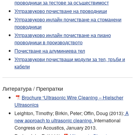
проводници за тестове за осъществимост
Ултразвуково почистване на проводници
Ултразвуково инлайн почистване на стоманени
проводници
Ултразвуково инлайн почистване на пиано
проводници в производството
Почистване на алуминиева тел
Ултразвукови почистващи модули за тел, тръби и
кабели
Литература / Препратки
Brochure “Ultrasonic Wire Cleaning – Hielscher
Ultrasonics
Leighton, Timothy; Birkin, Peter; Offin, Doug (2013):
A
new approach to ultrasonic cleaning.
International
Congress on Acoustics, January 2013.