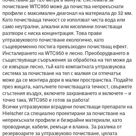
почистване WTC950 може да почиства непрекъснати
профили с максимален диагонал на материала до 32 мм.
Като почистваща течност се използват чиста вода или
само неутрални, алкални или киселинни почистващи
разтвори с ниска концентрация. Това прави
ултразвуковото почистване екологично, като
същевременно постига превъзходен почистващ ефект.
Инсталирането на WTC950 е лесно. Преоборудването в
съществуващи съоръжения за обработка на тел може да
се извърши лесно, тъй като компактната ултразвукова
система за почистване на тел с малкия си отпечатък
може да се монтира дори в малки пространства. Подайте
през жицата, напълнете почистващата течност, свържете
сгъстения въздух, включете захранването и включете – и
точно така, WTC950 е готов за работа!
Всички ултразвукови вградени почистващи препарати на
Hielscher са специално проектирани за почистване на
непрекъснати профили и безкрайни материали, като
проводници, кабели, ремъци и влакна. За разлика от
резервоарите за ултразвуково почистване, цялата