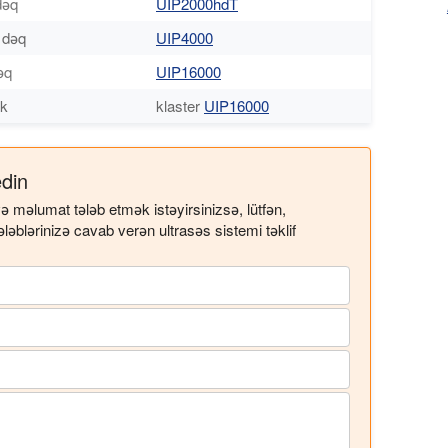
dəq
UIP2000hdT
/ dəq
UIP4000
əq
UIP16000
ük
klaster
UIP16000
din
məlumat tələb etmək istəyirsinizsə, lütfən,
ələblərinizə cavab verən ultrasəs sistemi təklif