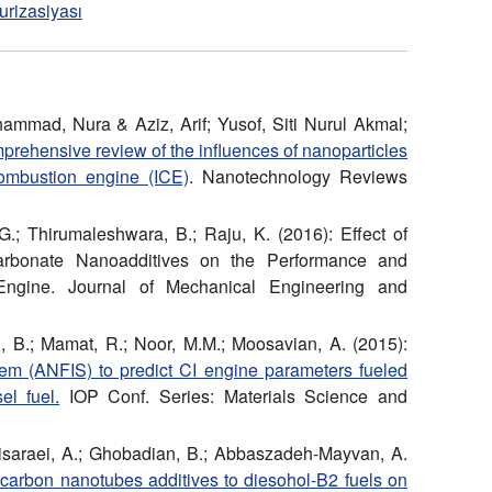
urizasiyası
mmad, Nura & Aziz, Arif; Yusof, Siti Nurul Akmal;
prehensive review of the influences of nanoparticles
combustion engine (ICE)
. Nanotechnology Reviews
.G.; Thirumaleshwara, B.; Raju, K. (2016): Effect of
arbonate Nanoadditives on the Performance and
 Engine. Journal of Mechanical Engineering and
, B.; Mamat, R.; Noor, M.M.; Moosavian, A. (2015):
tem (ANFIS) to predict CI engine parameters fueled
el fuel.
IOP Conf. Series: Materials Science and
isaraei, A.; Ghobadian, B.; Abbaszadeh-Mayvan, A.
 carbon nanotubes additives to diesohol-B2 fuels on