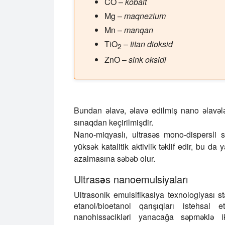
CO
–
kobalt
Mg
–
maqnezium
Mn
–
manqan
TiO
–
titan dioksid
2
ZnO
–
sink oksidi
Bundan əlavə, əlavə edilmiş nano əlavəl
sınaqdan keçirilmişdir.
Nano-miqyaslı, ultrasəs mono-dispersli 
yüksək katalitik aktivlik təklif edir, bu da
azalmasına səbəb olur.
Ultrasəs nanoemulsiyaları
Ultrasonik emulsifikasiya texnologiyası st
etanol/bioetanol qarışıqları istehsal
nanohissəcikləri yanacağa səpməklə ik