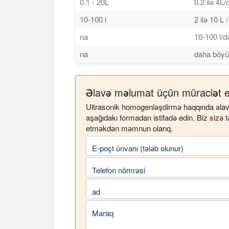
0.1 - 20L
0.2 ilə 4L/
10-100 l
2 ilə 10 L 
na
10-100 l/d
na
daha böy
Əlavə məlumat üçün müraciət e
Ultrasonik homogenləşdirmə haqqında əlavə 
aşağıdakı formadan istifadə edin. Biz sizə t
etməkdən məmnun olarıq.
E-poçt ünvanı (tələb olunur)
Telefon nömrəsi
ad
Maraq