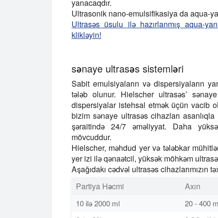
yanacaqdır.
Ultrasonik nano-emulsifikasiya da aqua-yan
Ultrasəs üsulu ilə hazırlanmış aqua-y
klikləyin!
sənaye ultrasəs sistemləri
Sabit emulsiyaların və dispersiyaların y
tələb olunur. Hielscher ultrasəs’ sənay
dispersiyalar istehsal etmək üçün vacib o
bizim sənaye ultrasəs cihazları asanlıqla i
şəraitində 24/7 əməliyyat. Daha yüksə
mövcuddur.
Hielscher, məhdud yer və tələbkar mühitlə
yer izi ilə qənaətcil, yüksək möhkəm ultrasəs
Aşağıdakı cədvəl ultrasəs cihazlarımızın təx
Partiya Həcmi
Axın
10 ilə 2000 ml
20 - 400 m