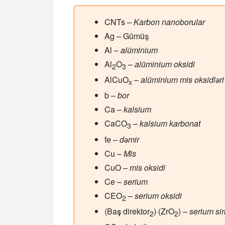
CNTs
–
Karbon nanoborular
Ag
– Gümüş
Al
–
alüminium
Al
O
–
alüminium oksidi
2
3
AlCuO
–
alüminium mis oksidləri
x
b
–
bor
Ca
–
kalsium
CaCO
–
kalsium karbonat
3
fe
–
dəmir
Cu
–
Mis
CuO
–
mis oksidi
Ce
–
serium
CEO
–
serium oksidi
2
(Baş direktor
)·(ZrO
)
–
serium si
2
2