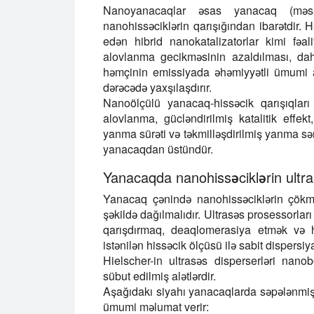
Nanoyanacaqlar əsas yanacaq (məsəl
nanohissəciklərin qarışığından ibarətdir. H
edən hibrid nanokatalizatorlar kimi fəal
alovlanma gecikməsinin azaldılması, da
həmçinin emissiyada əhəmiyyətli ümumi a
dərəcədə yaxşılaşdırır.
Nanoölçülü yanacaq-hissəcik qarışıqları
alovlanma, gücləndirilmiş katalitik effe
yanma sürəti və təkmilləşdirilmiş yanma sə
yanacaqdan üstündür.
Yanacaqda nanohissəciklərin ultra
Yanacaq çənində nanohissəciklərin çökm
şəkildə dağılmalıdır. Ultrasəs prosessorları
qarışdırmaq, deaqlomerasiya etmək və h
istənilən hissəcik ölçüsü ilə sabit dispersiya
Hielscher-in ultrasəs disperserləri nan
sübut edilmiş alətlərdir.
Aşağıdakı siyahı yanacaqlarda səpələnmiş 
ümumi məlumat verir: