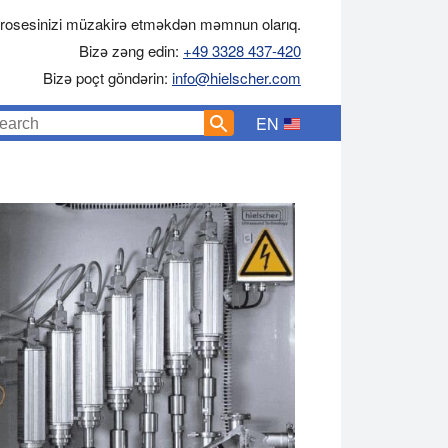
rosesinizi müzakirə etməkdən məmnun olarıq.
Bizə zəng edin:
+49 3328 437-420
Bizə poçt göndərin:
info@hielscher.com
EN