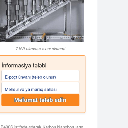
7 kVt ultrasəs axını sistemi
İnformasiya tələbi
E-poçt ünvanı (tələb olunur)
Məhsul və ya maraq sahəsi
Məlumat tələb edin
P400S istifadə edərək Karbon Nanoboruların