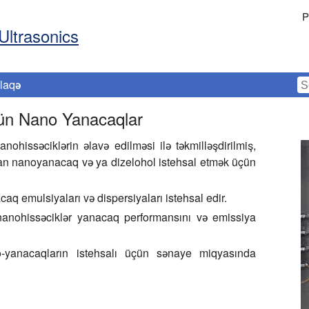
P
Ultrasonics
laqə
stün Nano Yanacaqlar
ohissəciklərin əlavə edilməsi ilə təkmilləşdirilmiş,
olan nanoyanacaq və ya dizelohol istehsal etmək üçün
aq emulsiyaları və dispersiyaları istehsal edir.
nanohissəciklər yanacaq performansını və emissiya
no-yanacaqların istehsalı üçün sənaye miqyasında