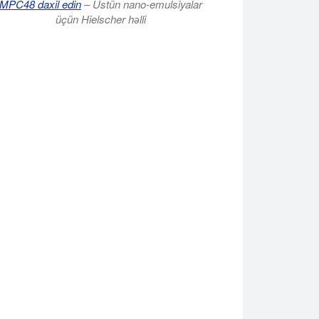
MPC48 daxil edin
– Üstün nano-emulsiyalar
üçün Hielscher həlli