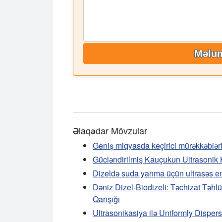
Məlum
Əlaqədar Mövzular
Geniş miqyasda keçirici mürəkkəblərin
Gücləndirilmiş Kauçukun Ultrasonik
Dizeldə suda yanma üçün ultrasəs em
Dəniz Dizel-Biodizeli: Təchizat Təhl
Qarışığı
Ultrasonikasiya ilə Uniformly Dispe