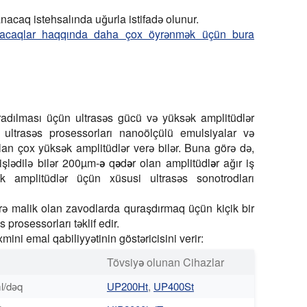
acaq istehsalında uğurla istifadə olunur.
anacaqlar haqqında daha çox öyrənmək üçün bura
aradılması üçün ultrasəs gücü və yüksək amplitüdlər
e ultrasəs prosessorları nanoölçülü emulsiyalar və
lan çox yüksək amplitüdlər verə bilər. Buna görə də,
şlədilə bilər
200µm-ə qədər olan amplitüdlər
ağır iş
k amplitüdlər üçün xüsusi ultrasəs sonotrodları
rə malik olan zavodlarda quraşdırmaq üçün kiçik bir
 prosessorları təklif edir.
mini emal qabiliyyətinin göstəricisini verir:
Tövsiyə olunan Cihazlar
l/dəq
UP200Ht
,
UP400St