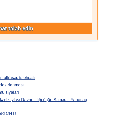
at tələb edin
 ultrasəs istehsalı
 Hazırlanması
ulsiyaları
ükəsizliyi və Davamlılığı üçün Səmərəli Yanacaq
rsed CNTs