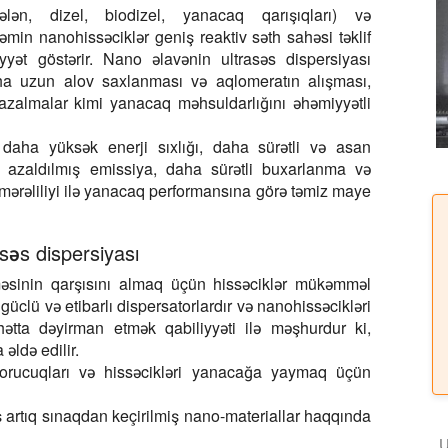
ən, dizel, biodizel, yanacaq qarışıqları) və
əmin nanohissəciklər geniş reaktiv səth sahəsi təklif
iyyət göstərir. Nano əlavənin ultrasəs dispersiyası
ha uzun alov saxlanması və aqlomeratın alışması,
zalmalar kimi yanacaq məhsuldarlığını əhəmiyyətli
 daha yüksək enerji sıxlığı, daha sürətli və asan
kt, azaldılmış emissiya, daha sürətli buxarlanma və
mərəliliyi ilə yanacaq performansına görə təmiz maye
səs dispersiyası
əsinin qarşısını almaq üçün hissəciklər mükəmməl
 güclü və etibarlı dispersatorlardır və nanohissəcikləri
ətta dəyirman etmək qabiliyyəti ilə məşhurdur ki,
 əldə edilir.
oborucuqları və hissəcikləri yanacağa yaymaq üçün
artıq sınaqdan keçirilmiş nano-materiallar haqqında
U