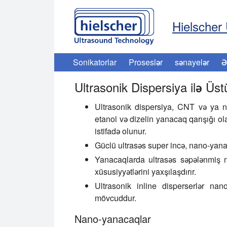
Hielscher 
Sonikatorlar
Proseslər
sənayelər
Ə
Ultrasonik Dispersiya ilə Ü
Ultrasonik dispersiya, CNT və ya nan
etanol və dizelin yanacaq qarışığı 
istifadə olunur.
Güclü ultrasəs super incə, nano-yanac
Yanacaqlarda ultrasəs səpələnmiş 
xüsusiyyətlərini yaxşılaşdırır.
Ultrasonik inline disperserlər na
mövcuddur.
Nano-yanacaqlar