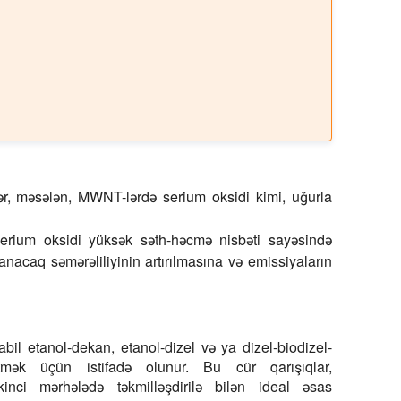
ər, məsələn, MWNT-lərdə serium oksidi kimi, uğurla
serium oksidi yüksək səth-həcmə nisbəti sayəsində
 yanacaq səmərəliliyinin artırılmasına və emissiyaların
abil etanol-dekan, etanol-dizel və ya dizel-biodizel-
 etmək üçün istifadə olunur. Bu cür qarışıqlar,
inci mərhələdə təkmilləşdirilə bilən ideal əsas