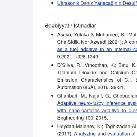
Ultrasonik Dəniz Yanacağının Desulf
Ədəbiyyat / İstinadlar
Asako, Yutaka & Mohamed, S.; Muha
Che Sidik, Nor Azwadi (2021):
A com
as a fuel additive in an internal 
9,2021. 1326-1349.
D’Silva, R.; Vinoothan, K.; Binu, K
Titanium Dioxide and Calcium C
Emission Characteristics of C.I.
Automation 6(5A), 2016. 28-31.
Ghanbari, M.; Najafi, G.; Ghobadian
Adaptive neuro-fuzzy inference sys
with nano-particles additive to dies
Engineering 100, 2015.
Heydari-Maleney, K.; Taghizadeh-Al
(2017):
Analyzing and evaluation of