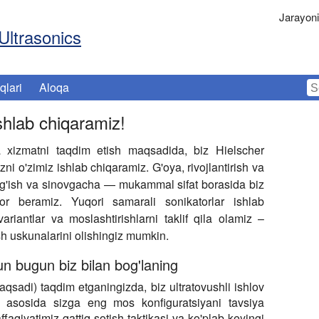
Jarayon
Ultrasonics
qlari
Aloqa
shlab chiqaramiz!
 xizmatni taqdim etish maqsadida, biz Hielscher
i o'zimiz ishlab chiqaramiz. G'oya, rivojlantirish va
yig'ish va sinovgacha — mukammal sifat borasida biz
bor beramiz. Yuqori samarali sonikatorlar ishlab
ariantlar va moslashtirishlarni taklif qila olamiz –
sh uskunalarini olishingiz mumkin.
un bugun biz bilan bog'laning
aqsadi) taqdim etganingizda, biz ultratovushli ishlov
iz asosida sizga eng mos konfiguratsiyani tavsiya
qiyatimiz qattiq sotish taktikasi va ko'plab keyingi