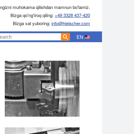
ingizni muhokama qilishdan mamnun bo'lamiz.
Bizga qo'ng'iroq qiling:
+49 3328 437-420
Bizga xat yuboring:
info@hielscher.com
EN