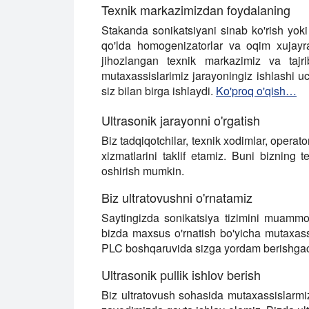
Texnik markazimizdan foydalaning
Stakanda sonikatsiyani sinab ko'rish yoki
qo'lda homogenizatorlar va oqim xujayral
jihozlangan texnik markazimiz va tajr
mutaxassislarimiz jarayoningiz ishlashi u
siz bilan birga ishlaydi.
Ko'proq o'qish…
Ultrasonik jarayonni o'rgatish
Biz tadqiqotchilar, texnik xodimlar, operat
xizmatlarini taklif etamiz. Buni bizning
oshirish mumkin.
Biz ultratovushni o'rnatamiz
Saytingizda sonikatsiya tizimini muammos
bizda maxsus o'rnatish bo'yicha mutaxassi
PLC boshqaruvida sizga yordam berishgac
Ultrasonik pullik ishlov berish
Biz ultratovush sohasida mutaxassislarmiz