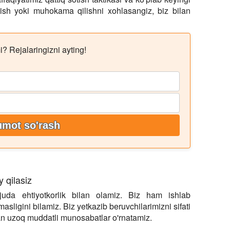
ish yoki muhokama qilishni xohlasangiz, biz bilan
? Rejalaringizni ayting!
umot so'rash
 qilasiz
 juda ehtiyotkorlik bilan olamiz. Biz ham ishlab
asligini bilamiz. Biz yetkazib beruvchilarimizni sifati
lan uzoq muddatli munosabatlar o'rnatamiz.