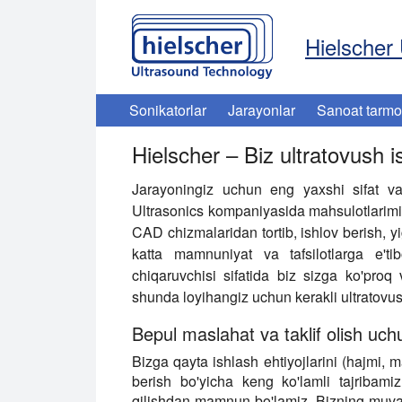
Hielscher 
Sonikatorlar
Jarayonlar
Sanoat tarmo
Hielscher – Biz ultratovush i
Jarayoningiz uchun eng yaxshi sifat va
Ultrasonics kompaniyasida mahsulotlarimizn
CAD chizmalaridan tortib, ishlov berish, 
katta mamnuniyat va tafsilotlarga e'ti
chiqaruvchisi sifatida biz sizga ko'proq v
shunda loyihangiz uchun kerakli ultratovu
Bepul maslahat va taklif olish uch
Bizga qayta ishlash ehtiyojlarini (hajmi, m
berish bo'yicha keng ko'lamli tajribam
qilishdan mamnun bo'lamiz. Bizning muvaffa