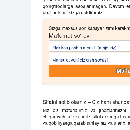
qo'ng'iroqlarga asoslanmagan. Davom et
bog'lanishni sizga qoldiramiz.
Sizga maxsus sonikatsiya tizimi kerakmi
Ma'lumot so'rovi
Elektron pochta manzili (majburiy)
Mahsulot yoki qiziqish sohasi
Ma'l
Sifatni sotib olamiz – Siz ham shunday
Biz o'z materialimiz va jihozlarimizni
chiqaruvchilar ekanmiz, sifat arzonga tushm
va qobiliyatiga qarab tanlaymiz va ular bi