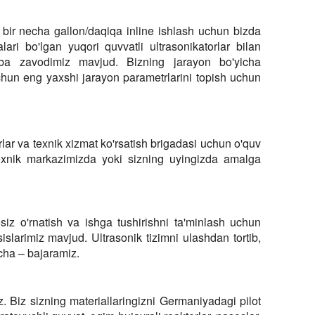
 bir necha gallon/daqiqa inline ishlash uchun bizda
ari bo'lgan yuqori quvvatli ultrasonikatorlar bilan
iba zavodimiz mavjud. Bizning jarayon bo'yicha
chun eng yaxshi jarayon parametrlarini topish uchun
orlar va texnik xizmat ko'rsatish brigadasi uchun o'quv
 texnik markazimizda yoki sizning uyingizda amalga
iz o'rnatish va ishga tushirishni ta'minlash uchun
slarimiz mavjud. Ultrasonik tizimni ulashdan tortib,
ha – bajaramiz.
. Biz sizning materiallaringizni Germaniyadagi pilot