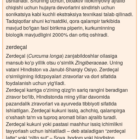
ushlanadi. Shuning uchun, bioaktiv fitokimyoviy ajralib
chiqishi uchun hujayra devorlarini sindirish uchun
sonikatsiya kabi kuchli ekstraksiya texnikasi talab qilinadi.
Tadqiqotlar shuni ko'rsatdiki, qora qalampir tarkibida
mavjud bo'lgan faol birikma piperin, kurkuminning
biologik mavjudligini 2000% dan ortiq oshiradi.
zerdeçal
Zerdeçal (
Curcuma longa
) zanjabildoshlar oilasiga
mansub koʻp yillik otsu oʻsimlik
Zingiberaceae
. Uning
vatani Hindiston va Janubi-Sharqiy Osiyo. Zerdeçal
o'simligining ildizpoyalari ziravorlar va dori sifatida
foydalanish uchun yig'iladi.
Zerdeçal karriga o'zining qizg'in sariq rangini beradigan
ziravor bo'lib, Hindistonda ming yillar davomida
pazandalik ziravorlari va ayurveda tibbiyoti sifatida
ishlatilgan. Zerdeçal kukuni issiq, achchiq, qalampirga
o'xshash ta'm va tuproq aromati bilan ajralib turadi.
Zerdeçal kukuni yoki pastasi mashhur issiq ichimlikni
tayyorlash uchun ishlatiladi – deb ataladigan “zerdeçal
latte” yoki “oltin sut” – Soya, bodom yoki hindiston