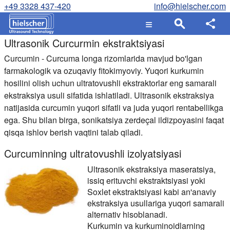
+49 3328 437-420
info@hielscher.com
Ultrasonik Curcurmin ekstraktsiyasi
Curcumin - Curcuma longa rizomlarida mavjud bo'lgan
farmakologik va ozuqaviy fitokimyoviy. Yuqori kurkumin
hosilini olish uchun ultratovushli ekstraktorlar eng samarali
ekstraksiya usuli sifatida ishlatiladi. Ultrasonik ekstraksiya
natijasida curcumin yuqori sifatli va juda yuqori rentabellikga
ega. Shu bilan birga, sonikatsiya zerdeçal ildizpoyasini faqat
qisqa ishlov berish vaqtini talab qiladi.
Curcuminning ultratovushli izolyatsiyasi
Ultrasonik ekstraksiya maseratsiya,
issiq erituvchi ekstraktsiyasi yoki
Soxlet ekstraktsiyasi kabi an'anaviy
ekstraksiya usullariga yuqori samarali
alternativ hisoblanadi.
Kurkumin va kurkuminoidlarning