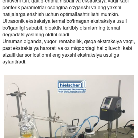
erituvchi turi, qattiq-eritma nisbati va ekstraksiya vaqti kabi
periferik parametrlar osongina o'zgarishi va eng yaxshi
natijalarga erishish uchun optimallashtirilishi mumkin.
Ultrasonik ekstraksiya termal bo'lmagan ekstraksiya usuli
bo'lganligi sababli, bioaktiv tarkibiy qismlarning termal
degradatsiyasining oldini oladi.
Umuman olganda, yuqori rentabellik, qisqa ekstraksiya vaqti,
past ekstraktsiya harorati va oz miqdordagi hal qiluvchi kabi
afzalliklar sonicationni eng yaxshi ekstraksiya usuliga
aylantiradi.