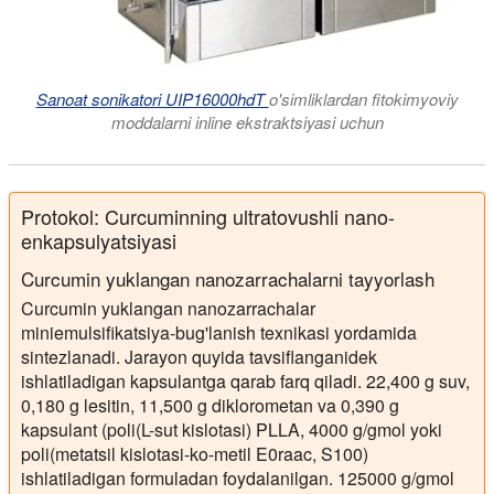
Sanoat sonikatori UIP16000hdT
o'simliklardan fitokimyoviy
moddalarni inline ekstraktsiyasi uchun
Protokol: Curcuminning ultratovushli nano-
enkapsulyatsiyasi
Curcumin yuklangan nanozarrachalarni tayyorlash
Curcumin yuklangan nanozarrachalar
miniemulsifikatsiya-bug'lanish texnikasi yordamida
sintezlanadi. Jarayon quyida tavsiflanganidek
ishlatiladigan kapsulantga qarab farq qiladi. 22,400 g suv,
0,180 g lesitin, 11,500 g diklorometan va 0,390 g
kapsulant (poli(L-sut kislotasi) PLLA, 4000 g/gmol yoki
poli(metatsil kislotasi-ko-metil E0raac, S100)
ishlatiladigan formuladan foydalanilgan. 125000 g/gmol