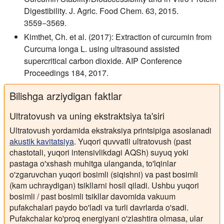
Digestibility. J. Agric. Food Chem. 63, 2015.
3559−3569.
Kimthet, Ch. et al. (2017): Extraction of curcumin from
Curcuma longa L. using ultrasound assisted
supercritical carbon dioxide. AIP Conference
Proceedings 184, 2017.
Bilishga arziydigan faktlar
Ultratovush va uning ekstraktsiya ta'siri
Ultratovush yordamida ekstraksiya printsipiga asoslanadi
akustik kavitatsiya
. Yuqori quvvatli ultratovush (past
chastotali, yuqori intensivlikdagi AQSh) suyuq yoki
pastaga o'xshash muhitga ulanganda, to'lqinlar
o'zgaruvchan yuqori bosimli (siqishni) va past bosimli
(kam uchraydigan) tsikllarni hosil qiladi. Ushbu yuqori
bosimli / past bosimli tsikllar davomida vakuum
pufakchalari paydo bo'ladi va turli davrlarda o'sadi.
Pufakchalar ko'proq energiyani o'zlashtira olmasa, ular