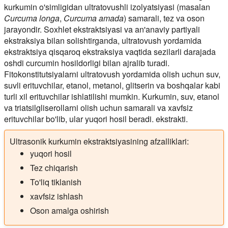
kurkumin o'simligidan ultratovushli izolyatsiyasi (masalan
Curcuma longa
,
Curcuma amada
) samarali, tez va oson
jarayondir. Soxhlet ekstraktsiyasi va an'anaviy partiyali
ekstraksiya bilan solishtirganda, ultratovush yordamida
ekstraktsiya qisqaroq ekstraksiya vaqtida sezilarli darajada
oshdi curcumin hosildorligi bilan ajralib turadi.
Fitokonstitutsiyalarni ultratovush yordamida olish uchun suv,
suvli erituvchilar, etanol, metanol, glitserin va boshqalar kabi
turli xil erituvchilar ishlatilishi mumkin. Kurkumin, suv, etanol
va triatsilgliserollarni olish uchun samarali va xavfsiz
erituvchilar bo'lib, ular yuqori hosil beradi. ekstrakti.
Ultrasonik kurkumin ekstraktsiyasining afzalliklari:
yuqori hosil
Tez chiqarish
To'liq tiklanish
xavfsiz ishlash
Oson amalga oshirish