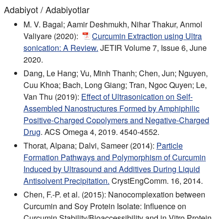
Adabiyot / Adabiyotlar
M. V. Bagal; Aamir Deshmukh, Nihar Thakur, Anmol
Valiyare (2020):
Curcumin Extraction using Ultra
sonication: A Review.
JETIR Volume 7, Issue 6, June
2020.
Dang, Le Hang; Vu, Minh Thanh; Chen, Jun; Nguyen,
Cuu Khoa; Bach, Long Giang; Tran, Ngoc Quyen; Le,
Van Thu (2019):
Effect of Ultrasonication on Self-
Assembled Nanostructures Formed by Amphiphilic
Positive-Charged Copolymers and Negative-Charged
Drug
. ACS Omega 4, 2019. 4540-4552.
Thorat, Alpana; Dalvi, Sameer (2014):
Particle
Formation Pathways and Polymorphism of Curcumin
Induced by Ultrasound and Additives During Liquid
Antisolvent Precipitation.
CrystEngComm. 16, 2014.
Chen, F.-P. et al. (2015): Nanocomplexation between
Curcumin and Soy Protein Isolate: Influence on
Curcumin Stability/Bioaccessibility and in Vitro Protein