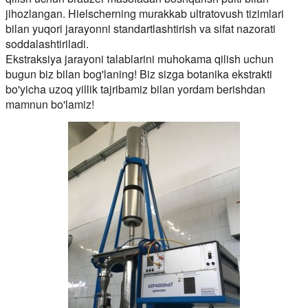
jihozlangan. Hielscherning murakkab ultratovush tizimlari
bilan yuqori jarayonni standartlashtirish va sifat nazorati
soddalashtiriladi.
Ekstraksiya jarayoni talablarini muhokama qilish uchun
bugun biz bilan bog'laning! Biz sizga botanika ekstrakti
bo'yicha uzoq yillik tajribamiz bilan yordam berishdan
mamnun bo'lamiz!