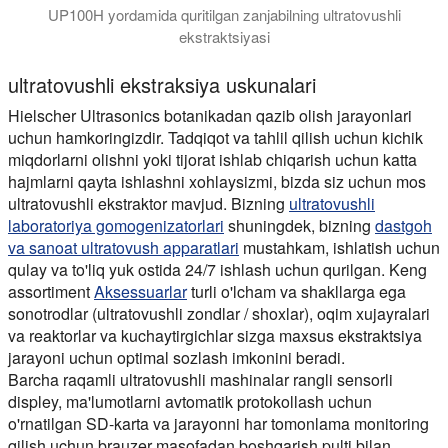
UP100H yordamida quritilgan zanjabilning ultratovushli
ekstraktsiyasi
Ultrasonik ekstraksiya tizimlari zanjabildan gingerol va boshqa
ultratovushli ekstraksiya uskunalari
Hielscher Ultrasonics botanikadan qazib olish jarayonlari
uchun hamkoringizdir. Tadqiqot va tahlil qilish uchun kichik
miqdorlarni olishni yoki tijorat ishlab chiqarish uchun katta
hajmlarni qayta ishlashni xohlaysizmi, bizda siz uchun mos
ultratovushli ekstraktor mavjud. Bizning
ultratovushli
laboratoriya gomogenizatorlari
shuningdek, bizning
dastgoh
va sanoat ultratovush apparatlari
mustahkam, ishlatish uchun
qulay va to'liq yuk ostida 24/7 ishlash uchun qurilgan. Keng
assortiment
Aksessuarlar
turli o'lcham va shakllarga ega
sonotrodlar (ultratovushli zondlar / shoxlar), oqim xujayralari
va reaktorlar va kuchaytirgichlar sizga maxsus ekstraktsiya
jarayoni uchun optimal sozlash imkonini beradi.
Barcha raqamli ultratovushli mashinalar rangli sensorli
displey, ma'lumotlarni avtomatik protokollash uchun
o'rnatilgan SD-karta va jarayonni har tomonlama monitoring
qilish uchun brauzer masofadan boshqarish pulti bilan