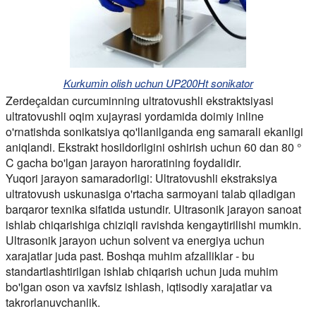
Kurkumin olish uchun UP200Ht sonikator
Zerdeçaldan curcuminning ultratovushli ekstraktsiyasi
ultratovushli oqim xujayrasi yordamida doimiy inline
o'rnatishda sonikatsiya qo'llanilganda eng samarali ekanligi
aniqlandi. Ekstrakt hosildorligini oshirish uchun 60 dan 80 °
C gacha bo'lgan jarayon haroratining foydalidir.
Yuqori jarayon samaradorligi:
Ultratovushli ekstraksiya
ultratovush uskunasiga o'rtacha sarmoyani talab qiladigan
barqaror texnika sifatida ustundir. Ultrasonik jarayon sanoat
ishlab chiqarishiga chiziqli ravishda kengaytirilishi mumkin.
Ultrasonik jarayon uchun solvent va energiya uchun
xarajatlar juda past. Boshqa muhim afzalliklar - bu
standartlashtirilgan ishlab chiqarish uchun juda muhim
bo'lgan oson va xavfsiz ishlash, iqtisodiy xarajatlar va
takrorlanuvchanlik.