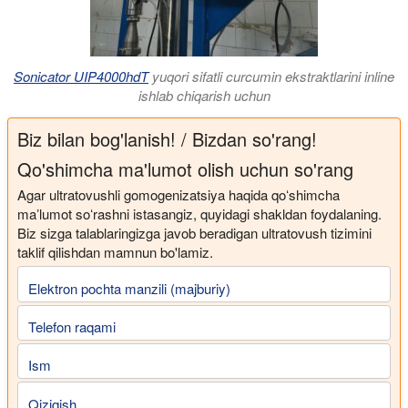
Sonicator UIP4000hdT
yuqori sifatli curcumin ekstraktlarini inline
ishlab chiqarish uchun
Biz bilan bog'lanish! / Bizdan so'rang!
Qo'shimcha ma'lumot olish uchun so'rang
Agar ultratovushli gomogenizatsiya haqida qoʻshimcha
maʼlumot soʻrashni istasangiz, quyidagi shakldan foydalaning.
Biz sizga talablaringizga javob beradigan ultratovush tizimini
taklif qilishdan mamnun bo'lamiz.
Elektron pochta manzili (majburiy)
Telefon raqami
Ism
Qiziqish