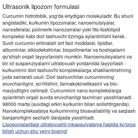
Ultrasonik lipozom formulasi
Curcumin hidrofobik, yog'da eriydigan molekuladir. Bu shuni
anglatadiki, kurkumin lipozomalar, nanoemulsiyalar,
nanosferalar, polimerik nanozarralar yoki fito-fosfolipid
kompleksi kabi dori tashuvchi tizimga aylantirilishi kerak.
Suvli curcumin eritmalari sirt faol moddalar, lipidlar,
albuminlar, siklodekstrinlar, biopolimerlar va boshqalarni
qo'shish orqali tayyorlanishi mumkin. Nanoemulsiyalarni va
bir xil suspenziyalarni ultratovush yordamida tayyorlash -
kurkuminni dori tashuvchi komplekslarga shakllantirishning
juda samarali usuli. Dori tashuvchilar curcuminning
eruvchanligini, so'rilishini, farmakokinetikasini va bio-
mavjudligini oshiradi. Curcuminni nano-komplekslarga
aylantirish orqali suvda eruvchanligi taxminan yaxshilanadi.
98000 marta (suvdagi erkin kurkumin bilan solishtirganda).
Nanokompleksatsiya kurkuminning bioavailability va saqlash
barqarorligini sezilarli darajada yaxshiladi.
Liposomalardagi ultratovushli inkapsulyatsiya haqida ko'proq
bilish uchun shu yerni bosing!