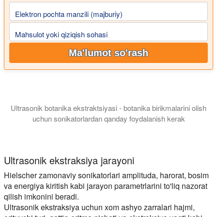
Elektron pochta manzili (majburiy)
Mahsulot yoki qiziqish sohasi
Ma'lumot so'rash
Ultrasonik botanika ekstraktsiyasi - botanika birikmalarini olish
uchun sonikatorlardan qanday foydalanish kerak
Ushbu taqdimotda biz sizni botanika ekstraktlarini ishlab chiqar
Ultrasonik ekstraksiya jarayoni
Hielscher zamonaviy sonikatorlari amplituda, harorat, bosim
va energiya kiritish kabi jarayon parametrlarini to'liq nazorat
qilish imkonini beradi.
Ultrasonik ekstraksiya uchun xom ashyo zarralari hajmi,