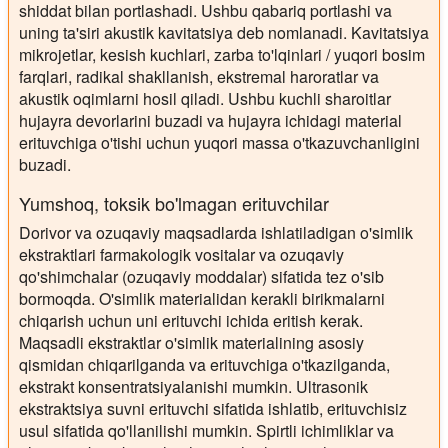
shiddat bilan portlashadi. Ushbu qabariq portlashi va
uning ta'siri akustik kavitatsiya deb nomlanadi. Kavitatsiya
mikrojetlar, kesish kuchlari, zarba to'lqinlari / yuqori bosim
farqlari, radikal shakllanish, ekstremal haroratlar va
akustik oqimlarni hosil qiladi. Ushbu kuchli sharoitlar
hujayra devorlarini buzadi va hujayra ichidagi material
erituvchiga o'tishi uchun yuqori massa o'tkazuvchanligini
buzadi.
Yumshoq, toksik bo'lmagan erituvchilar
Dorivor va ozuqaviy maqsadlarda ishlatiladigan o'simlik
ekstraktlari farmakologik vositalar va ozuqaviy
qo'shimchalar (ozuqaviy moddalar) sifatida tez o'sib
bormoqda. O'simlik materialidan kerakli birikmalarni
chiqarish uchun uni erituvchi ichida eritish kerak.
Maqsadli ekstraktlar o'simlik materialining asosiy
qismidan chiqarilganda va erituvchiga o'tkazilganda,
ekstrakt konsentratsiyalanishi mumkin. Ultrasonik
ekstraktsiya suvni erituvchi sifatida ishlatib, erituvchisiz
usul sifatida qo'llanilishi mumkin. Spirtli ichimliklar va