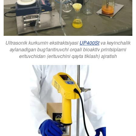
Ultrasonik kurkumin ekstraktsiyasi
UP400St
va keyinchalik
aylanadigan bug'lantiruvchi orqali bioaktiv printsiplarni
erituvchidan (erituvchini qayta tiklash) ajratish