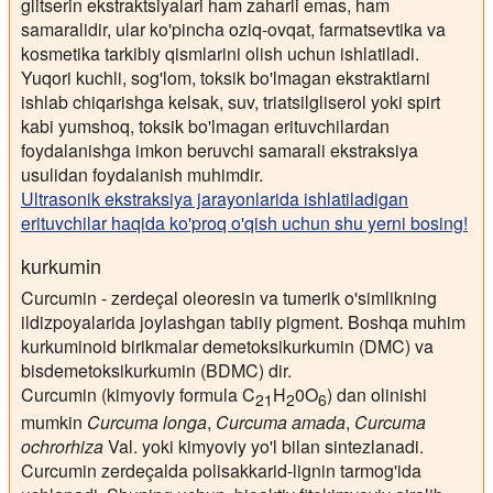
glitserin ekstraktsiyalari ham zaharli emas, ham
samaralidir, ular ko'pincha oziq-ovqat, farmatsevtika va
kosmetika tarkibiy qismlarini olish uchun ishlatiladi.
Yuqori kuchli, sog'lom, toksik bo'lmagan ekstraktlarni
ishlab chiqarishga kelsak, suv, triatsilgliserol yoki spirt
kabi yumshoq, toksik bo'lmagan erituvchilardan
foydalanishga imkon beruvchi samarali ekstraksiya
usulidan foydalanish muhimdir.
Ultrasonik ekstraksiya jarayonlarida ishlatiladigan
erituvchilar haqida ko'proq o'qish uchun shu yerni bosing!
kurkumin
Curcumin - zerdeçal oleoresin va tumerik o'simlikning
ildizpoyalarida joylashgan tabiiy pigment. Boshqa muhim
kurkuminoid birikmalar demetoksikurkumin (DMC) va
bisdemetoksikurkumin (BDMC) dir.
Curcumin (kimyoviy formula C
H
0O
) dan olinishi
21
2
6
mumkin
Curcuma longa
,
Curcuma amada
,
Curcuma
ochrorhiza
Val. yoki kimyoviy yo'l bilan sintezlanadi.
Curcumin zerdeçalda polisakkarid-lignin tarmog'ida