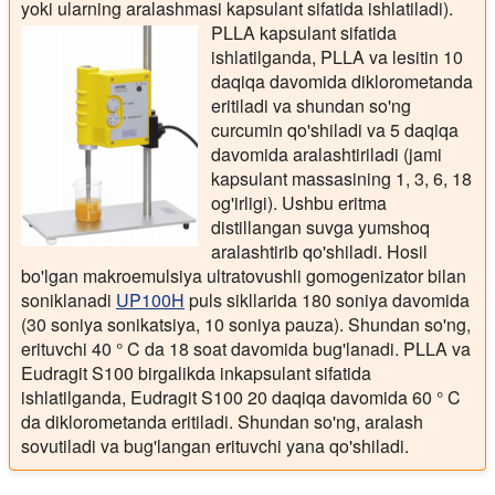
yoki ularning aralashmasi kapsulant sifatida ishlatiladi).
PLLA kapsulant sifatida
ishlatilganda, PLLA va lesitin 10
daqiqa davomida diklorometanda
eritiladi va shundan so'ng
curcumin qo'shiladi va 5 daqiqa
davomida aralashtiriladi (jami
kapsulant massasining 1, 3, 6, 18
og'irligi). Ushbu eritma
distillangan suvga yumshoq
aralashtirib qo'shiladi. Hosil
bo'lgan makroemulsiya ultratovushli gomogenizator bilan
soniklanadi
UP100H
puls sikllarida 180 soniya davomida
(30 soniya sonikatsiya, 10 soniya pauza). Shundan so'ng,
erituvchi 40 ° C da 18 soat davomida bug'lanadi. PLLA va
Eudragit S100 birgalikda inkapsulant sifatida
ishlatilganda, Eudragit S100 20 daqiqa davomida 60 ° C
da diklorometanda eritiladi. Shundan so'ng, aralash
sovutiladi va bug'langan erituvchi yana qo'shiladi.