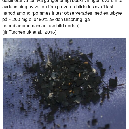
destillerat vatten två gånger enligt beskrivningen ovan. Efter
avdunstning av vatten från proverna bildades svart fast
nanodiamond “pommes frites” observerades med ett utbyte
på ~ 200 mg eller 80% av den ursprungliga
nanodiamondmassan. (se bild nedan)
(jfr Turcheniuk et al., 2016)