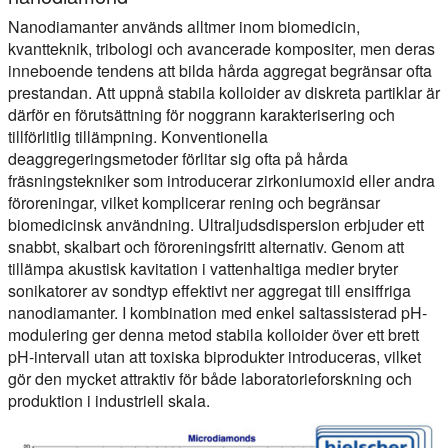
Nanodiamanter används alltmer inom biomedicin,
kvantteknik, tribologi och avancerade kompositer, men deras
inneboende tendens att bilda hårda aggregat begränsar ofta
prestandan. Att uppnå stabila kolloider av diskreta partiklar är
därför en förutsättning för noggrann karakterisering och
tillförlitlig tillämpning. Konventionella
deaggregeringsmetoder förlitar sig ofta på hårda
fräsningstekniker som introducerar zirkoniumoxid eller andra
föroreningar, vilket komplicerar rening och begränsar
biomedicinsk användning. Ultraljudsdispersion erbjuder ett
snabbt, skalbart och föroreningsfritt alternativ. Genom att
tillämpa akustisk kavitation i vattenhaltiga medier bryter
sonikatorer av sondtyp effektivt ner aggregat till ensiffriga
nanodiamanter. I kombination med enkel saltassisterad pH-
modulering ger denna metod stabila kolloider över ett brett
pH-intervall utan att toxiska biprodukter introduceras, vilket
gör den mycket attraktiv för både laboratorieforskning och
produktion i industriell skala.