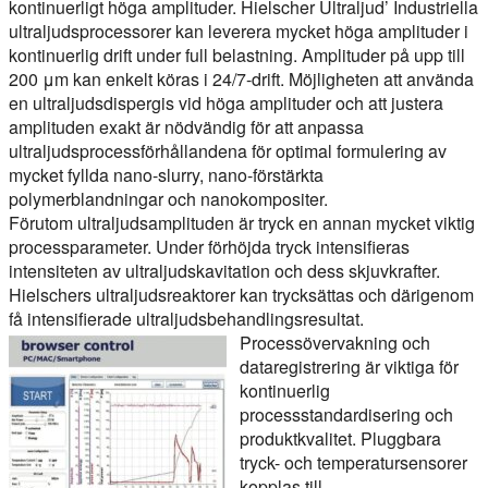
kontinuerligt höga amplituder. Hielscher Ultraljud’ Industriella
ultraljudsprocessorer kan leverera mycket höga amplituder i
kontinuerlig drift under full belastning. Amplituder på upp till
200 μm kan enkelt köras i 24/7-drift. Möjligheten att använda
en ultraljudsdispergis vid höga amplituder och att justera
amplituden exakt är nödvändig för att anpassa
ultraljudsprocessförhållandena för optimal formulering av
mycket fyllda nano-slurry, nano-förstärkta
polymerblandningar och nanokompositer.
Förutom ultraljudsamplituden är tryck en annan mycket viktig
processparameter. Under förhöjda tryck intensifieras
intensiteten av ultraljudskavitation och dess skjuvkrafter.
Hielschers ultraljudsreaktorer kan trycksättas och därigenom
få intensifierade ultraljudsbehandlingsresultat.
Processövervakning och
dataregistrering är viktiga för
kontinuerlig
processstandardisering och
produktkvalitet. Pluggbara
tryck- och temperatursensorer
kopplas till