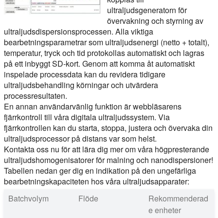
ultraljudsgeneratorn för
övervakning och styrning av
ultraljudsdispersionsprocessen. Alla viktiga
bearbetningsparametrar som ultraljudsenergi (netto + totalt),
temperatur, tryck och tid protokollas automatiskt och lagras
på ett inbyggt SD-kort. Genom att komma åt automatiskt
inspelade processdata kan du revidera tidigare
ultraljudsbehandling körningar och utvärdera
processresultaten.
En annan användarvänlig funktion är webbläsarens
fjärrkontroll till våra digitala ultraljudssystem. Via
fjärrkontrollen kan du starta, stoppa, justera och övervaka din
ultraljudsprocessor på distans var som helst.
Kontakta oss nu för att lära dig mer om våra högpresterande
ultraljudshomogenisatorer för malning och nanodispersioner!
Tabellen nedan ger dig en indikation på den ungefärliga
bearbetningskapaciteten hos våra ultraljudsapparater:
Batchvolym
Flöde
Rekommenderad
e enheter