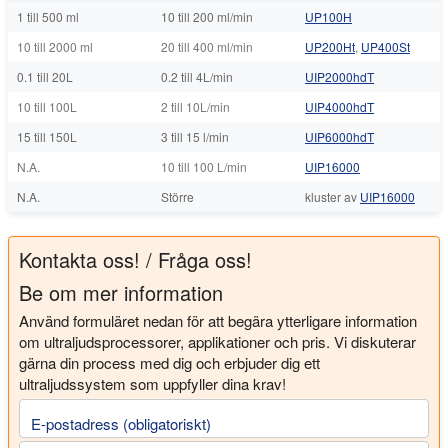
1 till 500 ml
10 till 200 ml/min
UP100H
10 till 2000 ml
20 till 400 ml/min
UP200Ht
,
UP400St
0.1 till 20L
0.2 till 4L/min
UIP2000hdT
10 till 100L
2 till 10L/min
UIP4000hdT
15 till 150L
3 till 15 l/min
UIP6000hdT
N.A.
10 till 100 L/min
UIP16000
N.A.
Större
kluster av
UIP16000
Kontakta oss! / Fråga oss!
Be om mer information
Använd formuläret nedan för att begära ytterligare information
om ultraljudsprocessorer, applikationer och pris. Vi diskuterar
gärna din process med dig och erbjuder dig ett
ultraljudssystem som uppfyller dina krav!
E-postadress (obligatoriskt)