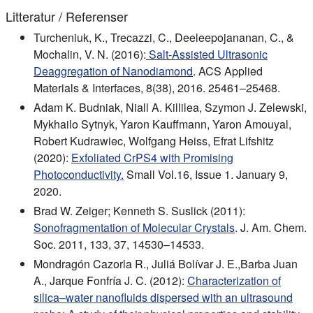
Litteratur / Referenser
Turcheniuk, K., Trecazzi, C., Deeleepojananan, C., &
Mochalin, V. N. (2016):
Salt-Assisted Ultrasonic
Deaggregation of Nanodiamond
. ACS Applied
Materials & Interfaces, 8(38), 2016. 25461–25468.
Adam K. Budniak, Niall A. Killilea, Szymon J. Zelewski,
Mykhailo Sytnyk, Yaron Kauffmann, Yaron Amouyal,
Robert Kudrawiec, Wolfgang Heiss, Efrat Lifshitz
(2020):
Exfoliated CrPS4 with Promising
Photoconductivity.
Small Vol.16, Issue 1. January 9,
2020.
Brad W. Zeiger; Kenneth S. Suslick (2011):
Sonofragmentation of Molecular Crystals
. J. Am. Chem.
Soc. 2011, 133, 37, 14530–14533.
Mondragón Cazorla R., Juliá Bolívar J. E.,Barba Juan
A., Jarque Fonfría J. C. (2012):
Characterization of
silica–water nanofluids dispersed with an ultrasound