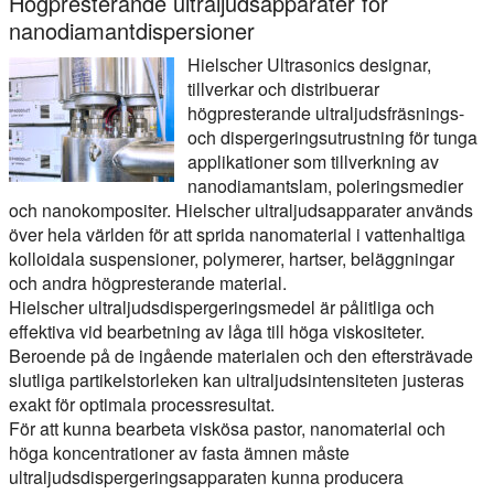
Högpresterande ultraljudsapparater för
nanodiamantdispersioner
Hielscher Ultrasonics designar,
tillverkar och distribuerar
högpresterande ultraljudsfräsnings-
och dispergeringsutrustning för tunga
applikationer som tillverkning av
nanodiamantslam, poleringsmedier
och nanokompositer. Hielscher ultraljudsapparater används
över hela världen för att sprida nanomaterial i vattenhaltiga
kolloidala suspensioner, polymerer, hartser, beläggningar
och andra högpresterande material.
Hielscher ultraljudsdispergeringsmedel är pålitliga och
effektiva vid bearbetning av låga till höga viskositeter.
Beroende på de ingående materialen och den eftersträvade
slutliga partikelstorleken kan ultraljudsintensiteten justeras
exakt för optimala processresultat.
För att kunna bearbeta viskösa pastor, nanomaterial och
höga koncentrationer av fasta ämnen måste
ultraljudsdispergeringsapparaten kunna producera