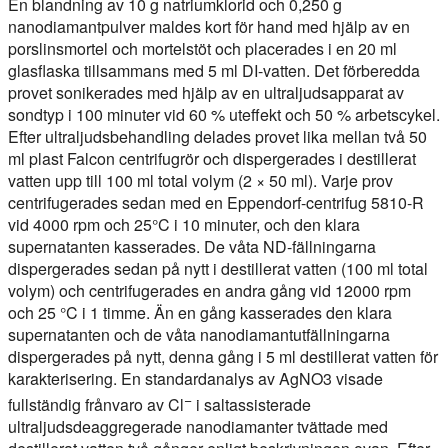
En blandning av 10 g natriumklorid och 0,250 g
nanodiamantpulver maldes kort för hand med hjälp av en
porslinsmortel och mortelstöt och placerades i en 20 ml
glasflaska tillsammans med 5 ml DI-vatten. Det förberedda
provet sonikerades med hjälp av en ultraljudsapparat av
sondtyp i 100 minuter vid 60 % uteffekt och 50 % arbetscykel.
Efter ultraljudsbehandling delades provet lika mellan två 50
ml plast Falcon centrifugrör och dispergerades i destillerat
vatten upp till 100 ml total volym (2 × 50 ml). Varje prov
centrifugerades sedan med en Eppendorf-centrifug 5810-R
vid 4000 rpm och 25°C i 10 minuter, och den klara
supernatanten kasserades. De våta ND-fällningarna
dispergerades sedan på nytt i destillerat vatten (100 ml total
volym) och centrifugerades en andra gång vid 12000 rpm
och 25 °C i 1 timme. Än en gång kasserades den klara
supernatanten och de våta nanodiamantutfällningarna
dispergerades på nytt, denna gång i 5 ml destillerat vatten för
karakterisering. En standardanalys av AgNO3 visade
−
fullständig frånvaro av Cl
i saltassisterade
ultraljudsdeaggregerade nanodiamanter tvättade med