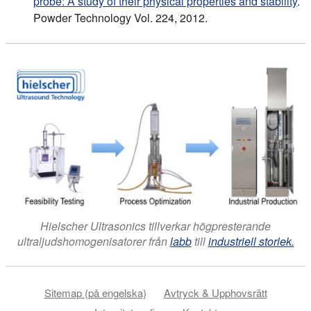
probe: A study of their physical properties and stability
.
Powder Technology Vol. 224, 2012.
Hielscher Ultrasonics tillverkar högpresterande
ultraljudshomogenisatorer från
labb
till
industriell storlek.
Sitemap (på engelska)
Avtryck & Upphovsrätt