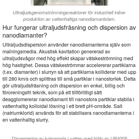
Ultraljudsgenomströmningsreaktorer för industriell inline-
produktion av vattenhaltiga nanodiamantslam.
Hur fungerar ultraljudsfräsning och dispersion av
nanodiamanter?
Ultraljudsdispersion använder nanodiamanterna själv som
malningsmedia. Akustisk kavitation genererad av
ultraljudsvågor med hög effekt skapar vätskeströmning med
hög hastighet. Dessa vätskeströmmar accelererar partiklarna
(t.ex. diamanter) i slurryn så att partiklarna kolliderar med upp
till 280 km/s och splittras till små partiklar i nanostorlek. Detta
gör ultraljudsfräsning och dispersion en enkel, billig och
föroreningsfri teknik, som på ett tillförlitligt sätt
deagglomererar nanodiamant till nanostora partiklar stabila i
vattenhaltig kolloidal lösning i ett brett pH-område. Salt
(natriumklorid) används för att stabilisera nanodiamanterna i
en vattenhaltig slurry.
Dispergering av kolnanorör i vatten med hjälp av UP400S