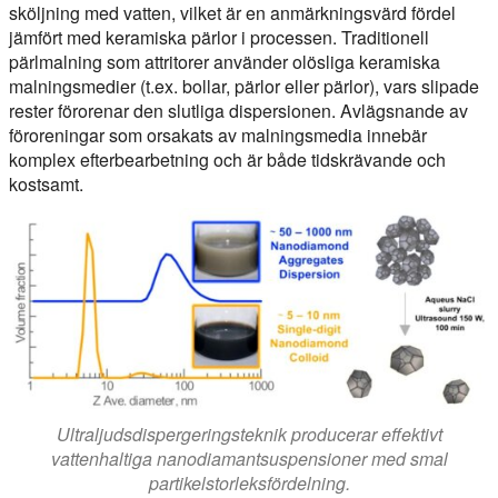
sköljning med vatten, vilket är en anmärkningsvärd fördel
jämfört med keramiska pärlor i processen. Traditionell
pärlmalning som attritorer använder olösliga keramiska
malningsmedier (t.ex. bollar, pärlor eller pärlor), vars slipade
rester förorenar den slutliga dispersionen. Avlägsnande av
föroreningar som orsakats av malningsmedia innebär
komplex efterbearbetning och är både tidskrävande och
kostsamt.
Ultraljudsdispergeringsteknik producerar effektivt
vattenhaltiga nanodiamantsuspensioner med smal
partikelstorleksfördelning.