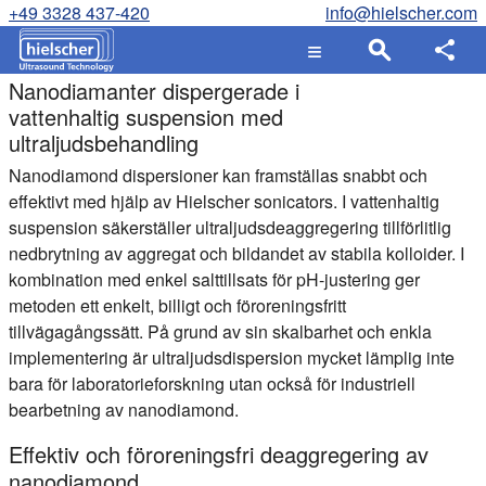
+49 3328 437-420
info@hielscher.com
Nanodiamanter dispergerade i
vattenhaltig suspension med
ultraljudsbehandling
Nanodiamond dispersioner kan framställas snabbt och
effektivt med hjälp av Hielscher sonicators. I vattenhaltig
suspension säkerställer ultraljudsdeaggregering tillförlitlig
nedbrytning av aggregat och bildandet av stabila kolloider. I
kombination med enkel salttillsats för pH-justering ger
metoden ett enkelt, billigt och föroreningsfritt
tillvägagångssätt. På grund av sin skalbarhet och enkla
implementering är ultraljudsdispersion mycket lämplig inte
bara för laboratorieforskning utan också för industriell
bearbetning av nanodiamond.
Effektiv och föroreningsfri deaggregering av
nanodiamond