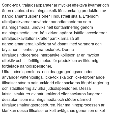
Sond-typ ultraljudsapparater är mycket effektiva kvarnar och
är en etablerad malningsteknik för storskalig produktion av
nanodiamantsuspensioner i industriell skala. Eftersom
ultraljudskvarnar använder nanodiamanterna som
malningsmedia, undviks helt kontaminering genom
malningsmedia, t.ex. från zirkoniapärlor. Istället accelererar
ultraljudskavitationskrafter partiklarna så att
nanodiamanterna kolliderar våldsamt med varandra och
bryts ner till enhetlig nanostorlek. Denna
ultraljudsinducerade interpartikelkollision är en mycket
effektiv och tillförlitlig metod för produktion av likformigt
fördelade nanodispersioner.
Ultraljudsdispersions- och deaggregeringsmetoden
använder vattenlösliga, icke-toxiska och icke-förorenande
tillsatser såsom natriumklorid eller sackaros för pH-reglering
och stabilisering av ultraljudsdispersionen. Dessa
kristallstrukturer av natriumklorid eller sackaros fungerar
dessutom som malningsmedia och stöder därmed
ultraljudsmalningsproceduren. När malningsprocessen är
klar kan dessa tillsatser enkelt avlägsnas genom en enkel