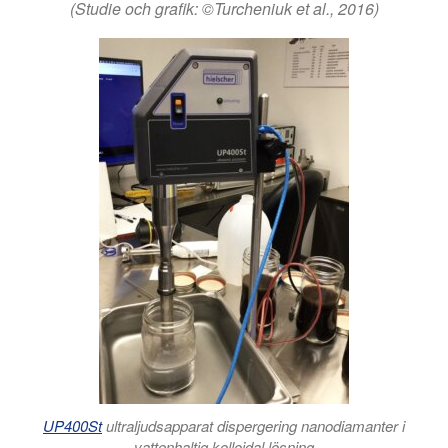
(Studie och grafik: ©Turcheniuk et al., 2016)
UP400St
ultraljudsapparat dispergering nanodiamanter i
vattenhaltig kolloidal lösning