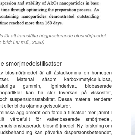
s för att framställa högpresterande biosmörjmedel.
 bild: Liu m.fl., 2020)
de smörjmedelstillsatser
n av biosmörjmedel är att åstadkomma en homogen
ser. Material såsom karboximetylcellulosa,
naturliga gummin, ligninderivat, biobaserade
nopartiklar kan ha stor inverkan på viskositet,
 och suspensionsstabilitet. Dessa material tenderar
 eller bilda ojämna gelstrukturer.
t minska agglomerat och fördela tillsatser mer jämnt i
ilt värdefullt för vattenbaserade smörjmedel,
 emulsionsbaserade biosmörjmedel. Ny forskning om
aljudsbehandling kan påverka dispersionsbeteendet,