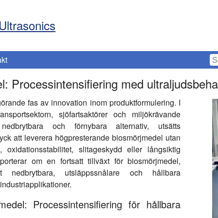
Ultrasonics
kt
l: Processintensifiering med ultraljudsbeha
rande fas av innovation inom produktformulering. I
ansportsektorn, sjöfartsaktörer och miljökrävande
 nedbrytbara och förnybara alternativ, utsätts
 tryck att leverera högpresterande biosmörjmedel utan
oxidationsstabilitet, slitageskydd eller långsiktig
pporterar om en fortsatt tillväxt för biosmörjmedel,
t nedbrytbara, utsläppssnålare och hållbara
ndustriapplikationer.
medel: Processintensifiering för hållbara