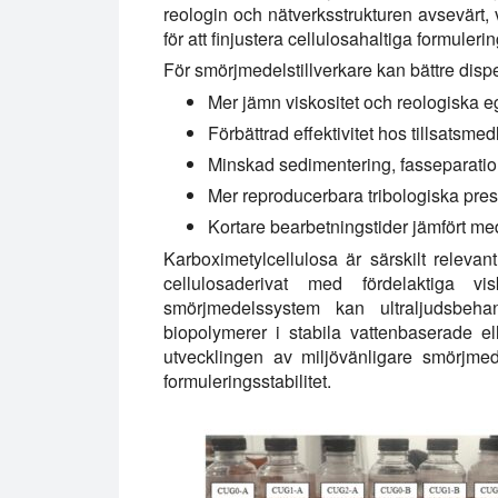
reologin och nätverksstrukturen avsevärt, v
för att finjustera cellulosahaltiga formulerin
För smörjmedelstillverkare kan bättre disp
Mer jämn viskositet och reologiska 
Förbättrad effektivitet hos tillsatsme
Minskad sedimentering, fasseparation
Mer reproducerbara tribologiska pre
Kortare bearbetningstider jämfört m
Karboximetylcellulosa är särskilt releva
cellulosaderivat med fördelaktiga vi
smörjmedelssystem kan ultraljudsbeha
biopolymerer i stabila vattenbaserade el
utvecklingen av miljövänligare smörjmed
formuleringsstabilitet.