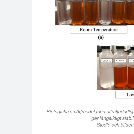
Biologiska smörjmedel med ultraljudsdisp
ger långsiktigt stab
Studie och bilde