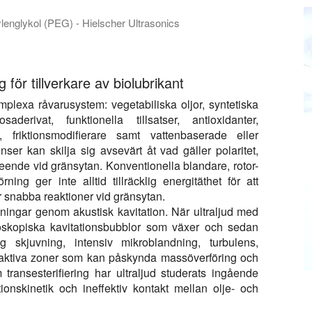
lenglykol (PEG) - Hielscher Ultrasonics
effektiva kylmedel och värmeväxlarvätskor. Värmeledande nanoma
g för tillverkare av biolubrikant
plexa råvarusystem: vegetabiliska oljor, syntetiska
aderivat, funktionella tillsatser, antioxidanter,
 friktionsmodifierare samt vattenbaserade eller
er kan skilja sig avsevärt åt vad gäller polaritet,
beteende vid gränsytan. Konventionella blandare, rotor-
ning ger inte alltid tillräcklig energitäthet för att
r snabba reaktioner vid gränsytan.
ningar genom akustisk kavitation. När ultraljud med
ikroskopiska kavitationsbubblor som växer och sedan
g skjuvning, intensiv mikroblandning, turbulens,
eaktiva zoner som kan påskynda massöverföring och
transesterifiering har ultraljud studerats ingående
ionskinetik och ineffektiv kontakt mellan olje- och