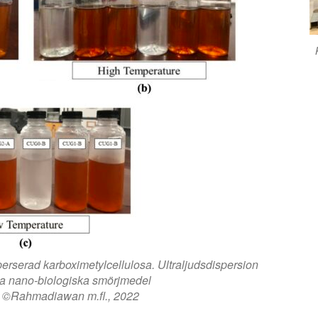
erserad karboximetylcellulosa. Ultraljudsdispersion
ila nano-biologiska smörjmedel
r: ©Rahmadiawan m.fl., 2022