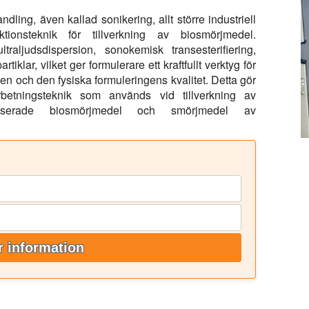
ling, även kallad sonikering, allt större industriell
onsteknik för tillverkning av biosmörjmedel.
traljudsdispersion, sonokemisk transesterifiering,
iklar, vilket ger formulerare ett kraftfullt verktyg för
n och den fysiska formuleringens kvalitet. Detta gör
rbetningsteknik som används vid tillverkning av
tenbaserade biosmörjmedel och smörjmedel av
 information