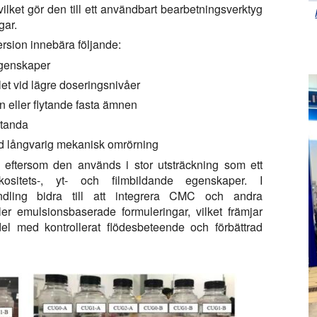
ilket gör den till ett användbart bearbetningsverktyg
gar.
ersion innebära följande:
egenskaper
dlet vid lägre doseringsnivåer
 eller flytande fasta ämnen
standa
ed långvarig mekanisk omrörning
nt eftersom den används i stor utsträckning som ett
skositets-, yt- och filmbildande egenskaper. I
ndling bidra till att integrera CMC och andra
ler emulsionsbaserade formuleringar, vilket främjar
el med kontrollerat flödesbeteende och förbättrad