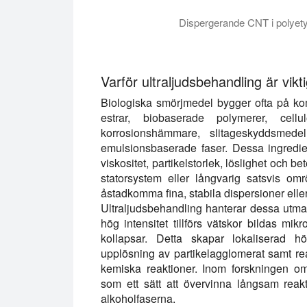
Dispergerande CNT i polyety
Ultraljudssyntetiserade nanovätskor är 
Varför ultraljudsbehandling är vikti
Biologiska smörjmedel bygger ofta på kom
estrar, biobaserade polymerer, cellulos
korrosionshämmare, slitageskyddsmedel,
emulsionsbaserade faser. Dessa ingrediens
viskositet, partikelstorlek, löslighet och 
statorsystem eller långvarig satsvis omrör
åstadkomma fina, stabila dispersioner elle
Ultraljudsbehandling hanterar dessa utma
hög intensitet tillförs vätskor bildas m
kollapsar. Detta skapar lokaliserad hö
upplösning av partikelagglomerat samt r
kemiska reaktioner. Inom forskningen om 
som ett sätt att övervinna långsam reakt
alkoholfaserna.