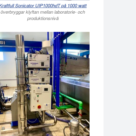
Kraftfull Sonicator UIP1000hdT på 1000 watt
överbryggar klyftan mellan laboratorie- och
produktionsnivå