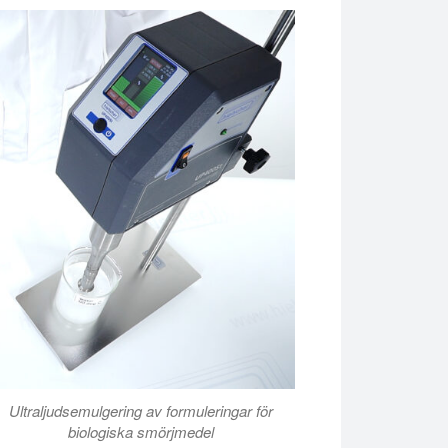
terial ökar värmeöverföringen och värmeavledningskapaciteten av
Ultraljudsemulgering av formuleringar för
biologiska smörjmedel