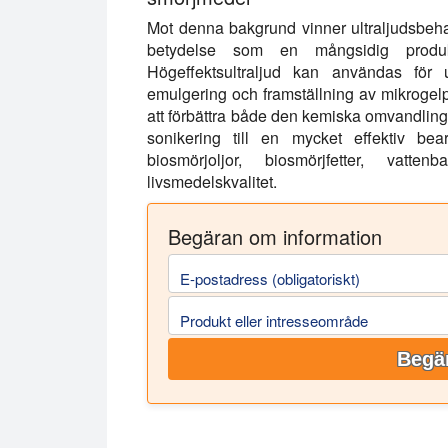
Mot denna bakgrund vinner ultraljudsbehand
betydelse som en mångsidig produkti
Högeffektsultraljud kan användas för ul
emulgering och framställning av mikrogelpart
att förbättra både den kemiska omvandlinge
sonikering till en mycket effektiv bea
biosmörjoljor, biosmörjfetter, vat
livsmedelskvalitet.
Begäran om information
E-postadress (obligatoriskt)
Produkt eller intresseområde
Begär