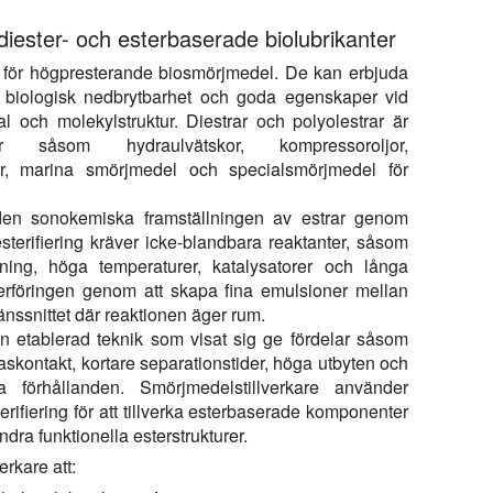
diester- och esterbaserade biolubrikanter
a för högpresterande biosmörjmedel. De kan erbjuda
, biologisk nedbrytbarhet och goda egenskaper vid
l och molekylstruktur. Diestrar och polyolestrar är
ar såsom hydraulvätskor, kompressoroljor,
jor, marina smörjmedel och specialsmörjmedel för
 den sonokemiska framställningen av estrar genom
esterifiering kräver icke-blandbara reaktanter, såsom
rning, höga temperaturer, katalysatorer och långa
överföringen genom att skapa fina emulsioner mellan
änssnittet där reaktionen äger rum.
 en etablerad teknik som visat sig ge fördelar såsom
askontakt, kortare separationstider, höga utbyten och
a förhållanden. Smörjmedelstillverkare använder
rifiering för att tillverka esterbaserade komponenter
ndra funktionella esterstrukturer.
erkare att: