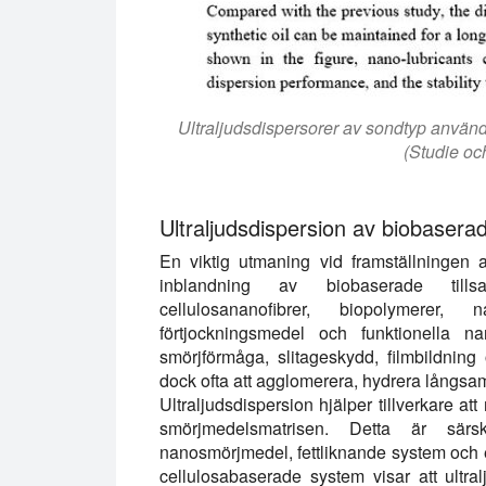
Ultraljudsdispersorer av sondtyp använd
(Studie och
Ultraljudsdispersion av biobasera
En viktig utmaning vid framställninge
inblandning av biobaserade tillsat
cellulosananofibrer, biopolymerer, 
förtjockningsmedel och funktionella na
smörjförmåga, slitageskydd, filmbildning
dock ofta att agglomerera, hydrera långsamt
Ultraljudsdispersion hjälper tillverkare at
smörjmedelsmatrisen. Detta är särsk
nanosmörjmedel, fettliknande system och
cellulosabaserade system visar att ultr