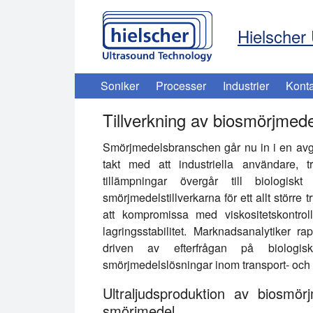
Hielscher 
Soniker
Processer
Industrier
Konta
Tillverkning av biosmörjmede
Smörjmedelsbranschen går nu in i en avgö
takt med att industriella användare, tr
tillämpningar övergår till biologiskt
smörjmedelstillverkarna för ett allt större
att kompromissa med viskositetskontroll, 
lagringsstabilitet. Marknadsanalytiker ra
driven av efterfrågan på biologisk
smörjmedelslösningar inom transport- och i
Ultraljudsproduktion av biosmörj
smörjmedel