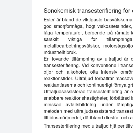
Sonokemisk transesterifiering för 
Ester är bland de viktigaste basvätskorn
god smörjförmåga, högt viskositetsindex
låga temperaturer, beroende på råmateria
särskilt viktiga för tillämpning
metallbearbetningsvätskor, motorsågsol
industriellt bruk.
En lovande tillämpning av ultraljud är
transesterifiering. Vid konventionell trans
oljor och alkoholer, ofta intensiv omrö
reaktionstider. Ultraljud förbättrar mass
reaktantfaserna och kontinuerligt förnya gr
Ultraljudsassisterad transesterifiering är
snabbare reaktionshastigheter, förbättrad f
minskad avfallsbildning under lämplig
metoden med ultraljudsassisterad transeste
till biosmörjmedel, däribland diestrar och a
Transesterifiering med ultraljud hjälper tillv