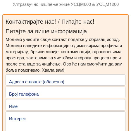
Ултразвучно чишћење жице УСЦМ600 & УСЦМ1200
Ултразвучни системи за чишћење жице УСЦМ600 и УСЦМ1200
Контактирајте нас! / Питајте нас!
Питајте за више информација
Молимо унесите своје контакт податке у образац испод.
Молимо наведите информације о димензијама профила и
материјалу, брзини линије, контаминацији, ограничењима
простора, захтевима за чистоћом и кораку процеса пре и
после станице за чишћење. Ово ће нам омогућити да вам
боље помогнемо. Хвала вам!
Адреса е-поште (обавезно)
Број телефона
Име
Интерес