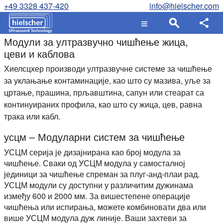
+49 3328 437-420
info@hielscher.com
Модули за ултразвучно чишћење жица,
цеви и каблова
Хиелсцхер производи ултразвучне системе за чишћење
за уклањање контаминације, као што су мазива, уље за
цртање, прашина, прљавштина, сапун или стеарат са
континуираних профила, као што су жица, цев, равна
трака или кабл.
усцм – Модуларни систем за чишћење
УСЦМ серија је дизајнирана као број модула за
чишћење. Сваки од УСЦМ модула у самосталној
јединици за чишћење спреман за плуг-анд-плаи рад.
УСЦМ модули су доступни у различитим дужинама
између 600 и 2000 мм. За вишестепене операције
чишћења или испирања, можете комбиновати два или
више УСЦМ модула дуж линије. Ваши захтеви за