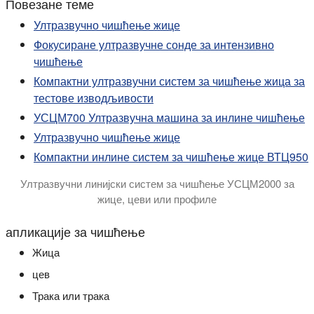
Повезане теме
Ултразвучно чишћење жице
Фокусиране ултразвучне сонде за интензивно
чишћење
Компактни ултразвучни систем за чишћење жица за
тестове изводљивости
УСЦМ700 Ултразвучна машина за инлине чишћење
Ултразвучно чишћење жице
Компактни инлине систем за чишћење жице ВТЦ950
Ултразвучни линијски систем за чишћење УСЦМ2000 за
жице, цеви или профиле
У овом видеу је представљен ултразвучни систем за инли
апликације за чишћење
Жица
цев
Трака или трака