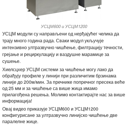
УСЦМ600 и УСЦМ1200
УСЦМ модули су направљени од нерђајућег челика да
трају много година рада. Сваки модул укључује
интензивно ултразвучно чишћење, филтрацију течности,
грејање и рециркулацију и ваздушне марамице за
сушење.
Хиелсцхер УСЦМ системи за чишћење могу лако да
обрађују профиле у линији при различитим брзинама
линије до 200м/мин. За пречнике попречног пресека веће
од 25 мм и за чишћење са више жица имамо
прилагођена решења. Молимо контактирајте нас за више
информација!
Овај видео приказује УСЦМ600 и УСЦМ1200
конфигурисане за ултразвучно линијско чишћење две
паралелне жице.