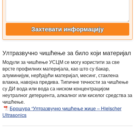
Захтевати информацију
Ултразвучно чишћење за било који материјал
Модули за чишћење УСЦМ се могу користити за све
врсте профилних материјала, као што су бакар,
алуминијум, нерђајући материјал, месинг, стаклена
влакна, навојна предива. Типичне течности за чишћење
су ДИ вода или вода са ниском концентрацијом
неутралног детерџента, алкалног или киселог средства за
чишћење.
Брошура “Ултразвучно чишћење жице – Hielscher
Ultrasonics