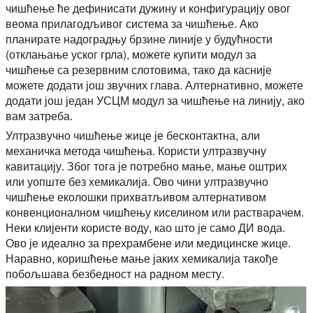
чишћење ће дефинисати дужину и конфигурацију овог
веома прилагодљивог система за чишћење. Ако
планирате надоградњу брзине линије у будућности
(отклањање уског грла), можете купити модул за
чишћење са резервним слотовима, тако да касније
можете додати још звучних глава. Алтернативно, можете
додати још један УСЦМ модул за чишћење на линију, ако
вам затреба.
Ултразвучно чишћење жице је бесконтактна, али
механичка метода чишћења. Користи ултразвучну
кавитацију. Због тога је потребно мање, мање оштрих
или уопште без хемикалија. Ово чини ултразвучно
чишћење еколошки прихватљивом алтернативом
конвенционалном чишћењу киселином или растварачем.
Неки клијенти користе воду, као што је само ДИ вода.
Ово је идеално за прехрамбене или медицинске жице.
Наравно, коришћење мање јаких хемикалија такође
побољшава безбедност на радном месту.