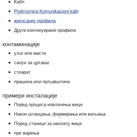
Кабл
Podmornica Komunikacioni kabl
жигосаних профила
Други континуирани профили
контаминације
уље или масти
сапун за цртање
стеарат
прашина или прљавштина
примери инсталације
Поред процеса извлачења жице
Након штанцања, формирања или ваљања
Поред станице за наплату жице
пре жарења