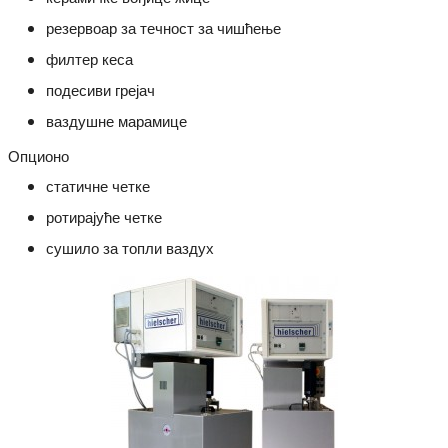
резервоар за течност за чишћење
филтер кеса
подесиви грејач
ваздушне марамице
Опционо
статичне четке
ротирајуће четке
сушило за топли ваздух