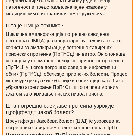
стерилизације наглашава њихову јединствену
патогеност и представља значајне изазове у
медицинским и истраживачким окружењима.
Шта је ПМЦА техника?
Циклична амплификација погрешно савијеног
протеина (ПМЦА) је лабораторијска техника која се
користи за амплификацију погрешно савијених
прионских протеина (ПрП^Сц) ин витро. Он опонаша
конверзију нормалног ћелијског прионског протеина
(ПрП^Ц) у његов погрешно савијени инфективни
облик (ПрП^Сц), обележје прионских болести. Процес
укључује циклусе инкубације и соникације како би се
убрзало агрегирање ПрП^Сц, што га чини моћним
алатом за откривање ниских нивоа приона.
Шта погрешно савијање протеина узрокује
Цројцфелдт Јакоб болест?
Цреутзфелдт-Јакобова болест (ЦЈД) је узрокована
погрешним савијањем прионског протеина (ПрП).
Ц