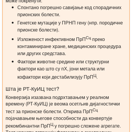
може покренути:
Спонтано погрешно савијање код спорадичних
прионских болести.
Генетске мутације у ПРНП гену (нпр. породичне
прионске болести).
Сц
Изложеност инфективном ПрП
преко
контаминиране хране, медицинских процедура
или других средстава.
Фактори животне средине или структурни
фактори као што су пХ, јони метала или
Ц
кофактори који дестабилизују ПрП
.
Шта је РТ-КуИЦ тест?
Конверзија изазвана подрхтавањем у реалном
времену (РТ-КуИЦ) је веома осетљив дијагностички
Сц
тест за прионске болести. Открива ПрП
појачавањем његове способности да конвертује
Ц
рекомбинантни ПрП
у погрешно сложене агрегате.