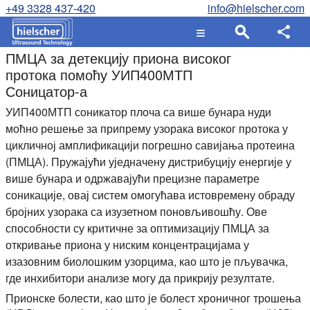
+49 3328 437-420
info@hielscher.com
ПМЦА за детекцију приона високог
протока помоћу УИП400МТП
Соницатор-а
УИП400МТП соникатор плоча са више бунара нуди
моћно решење за припрему узорака високог протока у
цикличној амплификацији погрешно савијања протеина
(ПМЦА). Пружајући уједначену дистрибуцију енергије у
више бунара и одржавајући прецизне параметре
соникације, овај систем омогућава истовремену обраду
бројних узорака са изузетном поновљивошћу. Ове
способности су критичне за оптимизацију ПМЦА за
откривање приона у ниским концентрацијама у
изазовним биолошким узорцима, као што је пљувачка,
где инхибитори анализе могу да прикрију резултате.
Прионске болести, као што је болест хроничног трошења