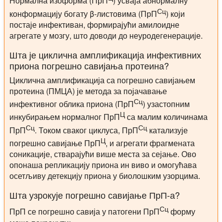
Нормална изоформа (ПрП
) усваја абнормалну
Сц
конформацију богату β-листовима (ПрП
) који
постаје инфективан, формирајући амилоидне
агрегате у мозгу, што доводи до неуродегенерације.
Шта је циклична амплификација инфективних
приона погрешно савијања протеина?
Циклична амплификација са погрешно савијањем
протеина (ПМЦА) је метода за појачавање
Сц
инфективног облика приона (ПрП
) узастопним
Ц
инкубирањем нормалног ПрП
са малим количинама
Сц
Сц
ПрП
. Током сваког циклуса, ПрП
катализује
Ц
погрешно савијање ПрП
, и агрегати фрагмената
соникације, стварајући више места за сејање. Ово
опонаша репликацију приона ин виво и омогућава
осетљиву детекцију приона у биолошким узорцима.
Шта узрокује погрешно савијање ПрП-а?
Сц
ПрП се погрешно савија у патогени ПрП
форму