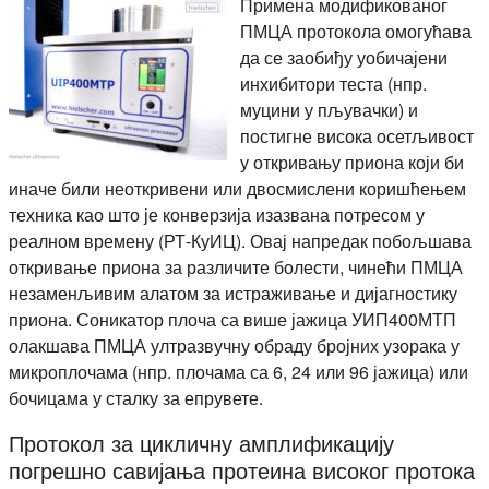
Примена модификованог
ПМЦА протокола омогућава
да се заобиђу уобичајени
инхибитори теста (нпр.
муцини у пљувачки) и
постигне висока осетљивост
у откривању приона који би
иначе били неоткривени или двосмислени коришћењем
техника као што је конверзија изазвана потресом у
реалном времену (РТ-КуИЦ). Овај напредак побољшава
откривање приона за различите болести, чинећи ПМЦА
незаменљивим алатом за истраживање и дијагностику
приона. Соникатор плоча са више јажица УИП400МТП
олакшава ПМЦА ултразвучну обраду бројних узорака у
микроплочама (нпр. плочама са 6, 24 или 96 јажица) или
бочицама у сталку за епрувете.
Протокол за цикличну амплификацију
погрешно савијања протеина високог протока