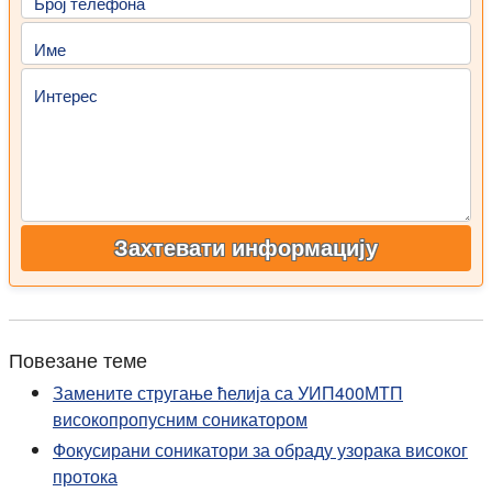
Број телефона
Име
Интерес
Захтевати информацију
Повезане теме
Замените стругање ћелија са УИП400МТП
високопропусним соникатором
Фокусирани соникатори за обраду узорака високог
протока