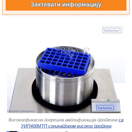
Захтевати информацију
Високоефикасна погрешна амплификација протеина
са
УИП400МТП соникатором високог протока