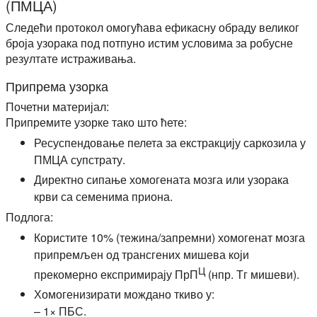
(ПМЦА)
Следећи протокол омогућава ефикасну обраду великог
броја узорака под потпуно истим условима за робусне
резултате истраживања.
Припрема узорка
Почетни материјал:
Припремите узорке тако што ћете:
Ресуспендовање пелета за екстракцију саркозила у
ПМЦА супстрату.
Директно сипање хомогената мозга или узорака
крви са семенима приона.
Подлога:
Користите 10% (тежина/запремни) хомогенат мозга
припремљен од трансгених мишева који
Ц
прекомерно експримирају ПрП
(нпр. Тг мишеви).
Хомогенизирати мождано ткиво у:
– 1× ПБС.