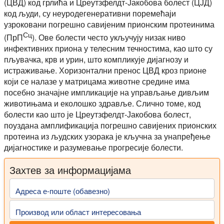
(ЦВД) код грлића и Цреутзфелдт-Јакобова болест (ЦЈД)
код људи, су неуродегенеративни поремећаји
узроковани погрешно савијеним прионским протеинима
Сц
(ПрП
). Ове болести често укључују низак ниво
инфективних приона у телесним течностима, као што су
пљувачка, крв и урин, што компликује дијагнозу и
истраживање. Хоризонтални пренос ЦВД кроз прионе
који се налазе у матрицама животне средине има
посебно значајне импликације на управљање дивљим
животињама и еколошко здравље. Слично томе, код
болести као што је Цреутзфелдт-Јакобова болест,
поуздана амплификација погрешно савијених прионских
протеина из људских узорака је кључна за унапређење
дијагностике и разумевање прогресије болести.
Захтев за информацијама
Адреса е-поште (обавезно)
Производ или област интересовања