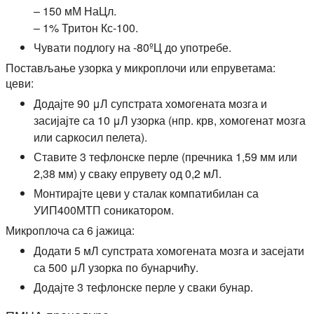
– 150 мМ НаЦл.
– 1% Тритон Кс-100.
Чувати подлогу на -80ºЦ до употребе.
Постављање узорка у микроплочи или епруветама:
цеви:
Додајте 90 μЛ супстрата хомогената мозга и
засијајте са 10 μЛ узорка (нпр. крв, хомогенат мозга
или саркосил пелета).
Ставите 3 тефлонске перле (пречника 1,59 мм или
2,38 мм) у сваку епрувету од 0,2 мЛ.
Монтирајте цеви у сталак компатибилан са
УИП400МТП соникатором.
Микроплоча са 6 јажица:
Додати 5 мЛ супстрата хомогената мозга и засејати
са 500 μЛ узорка по бунарчићу.
Додајте 3 тефлонске перле у сваки бунар.