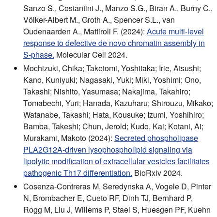
Sanzo S., Costantini J., Manzo S.G., Biran A., Burny C.,
Völker-Albert M., Groth A., Spencer S.L., van
Oudenaarden A., Mattiroli F. (2024):
Acute multi-level
response to defective de novo chromatin assembly in
S-phase.
Molecular Cell 2024.
Mochizuki, Chika; Taketomi, Yoshitaka; Irie, Atsushi;
Kano, Kuniyuki; Nagasaki, Yuki; Miki, Yoshimi; Ono,
Takashi; Nishito, Yasumasa; Nakajima, Takahiro;
Tomabechi, Yuri; Hanada, Kazuharu; Shirouzu, Mikako;
Watanabe, Takashi; Hata, Kousuke; Izumi, Yoshihiro;
Bamba, Takeshi; Chun, Jerold; Kudo, Kai; Kotani, Ai;
Murakami, Makoto (2024):
Secreted phospholipase
PLA2G12A-driven lysophospholipid signaling via
lipolytic modification of extracellular vesicles facilitates
pathogenic Th17 differentiation.
BioRxiv 2024.
Cosenza-Contreras M, Seredynska A, Vogele D, Pinter
N, Brombacher E, Cueto RF, Dinh TJ, Bernhard P,
Rogg M, Liu J, Willems P, Stael S, Huesgen PF, Kuehn