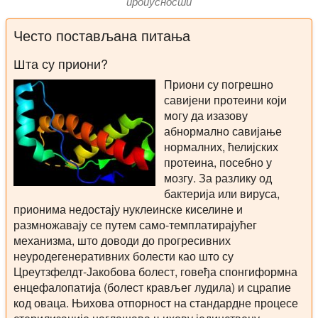
пропусности
Често постављана питања
Шта су приони?
Приони су погрешно
савијени протеини који
могу да изазову
абнормално савијање
нормалних, ћелијских
протеина, посебно у
мозгу. За разлику од
бактерија или вируса,
прионима недостају нуклеинске киселине и
размножавају се путем само-темплатирајућег
механизма, што доводи до прогресивних
неуродегенеративних болести као што су
Цреутзфелдт-Јакобова болест, говеђа спонгиформна
енцефалопатија (болест крављег лудила) и сцрапие
код оваца. Њихова отпорност на стандардне процесе