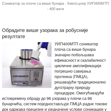
Соникатор за плоче са више бунара - Хиелсцхер УИП400МТП
- 400 вати
Хиелсцхер УИП400МТП је најфлексибилнији соникатор за ва
The UIP400MTP is not an ultrasonic bath. It'a a high intensity 
Обрадите више узорака за робусније
резултате
УИП400МТП соникатор
плоча са више бунара
значајно побољшава
ефикасност и скалабилност
цикличне амплификације
погрешно савијања
протеина (ПМЦА),
решавајући традиционално
дуготрајну природу
процедуре. Омогућавајући
истовремену обраду до 96 узорака у плочи са 96
бунарчића, систем поједностављује ПМЦА радне токове
док одржава прецизне и уједначене услове соникације у