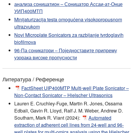
анализа соницатион – Соницатор Ассаи-ат-Онце
УИП400МТП
Minijaturizacija testa omogućena visokopropusnom
ultrazvukom
Novi Microplate Sonicators za razbijanje tvrdoglavih
biofilmova
96-Па соникатори – Поједноставите припрему
узорака високе пропусности
Литература / Референце
FactSheet UIP400MTP Multi-well Plate Sonicator –
Non-Contact Sonicator – Hielscher Ultrasonics
Lauren E. Cruchley-Fuge, Martin R. Jones, Ossama
Edbali, Gavin R. Lloyd, Ralf J. M. Weber, Andrew D.
Southam, Mark R. Viant (2024):
Automated
extraction of adherent cell lines from 24-well and 96-
well plates for multi-omics analysis using the Hielscher