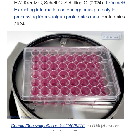
EW, Kreutz C, Schell C, Schilling O. (2024):
TermineR:
Extracting information on endogenous proteolytic
processing from shotgun proteomics data.
Proteomics.
2024.
Соникатор микроплоче УИП400МТП
за ПМЦА високе