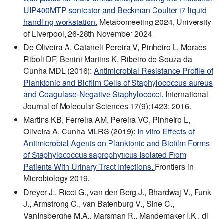
UIP400MTP sonicator and Beckman Coulter i7 liquid
handling workstation.
Metabomeeting 2024, University
of Liverpool, 26-28th November 2024.
De Oliveira A, Cataneli Pereira V, Pinheiro L, Moraes
Riboli DF, Benini Martins K, Ribeiro de Souza da
Cunha MDL (2016):
Antimicrobial Resistance Profile of
Planktonic and Biofilm Cells of Staphylococcus aureus
and Coagulase-Negative Staphylococci.
International
Journal of Molecular Sciences 17(9):1423; 2016.
Martins KB, Ferreira AM, Pereira VC, Pinheiro L,
Oliveira A, Cunha MLRS (2019):
In vitro Effects of
Antimicrobial Agents on Planktonic and Biofilm Forms
of Staphylococcus saprophyticus Isolated From
Patients With Urinary Tract Infections.
Frontiers in
Microbiology 2019.
Dreyer J., Ricci G., van den Berg J., Bhardwaj V., Funk
J., Armstrong C., van Batenburg V., Sine C.,
VanInsberghe M.A., Marsman R., Mandemaker I.K., di