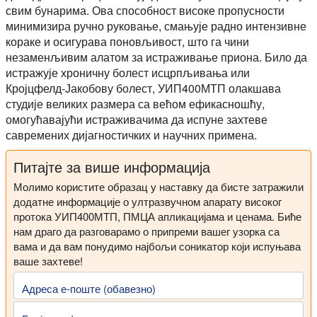
свим бунарима. Ова способност високе пропусности
минимизира ручно руковање, смањује радно интензивне
кораке и осигурава поновљивост, што га чини
незаменљивим алатом за истраживање приона. Било да
истражује хроничну болест исцрпљивања или
Кројцфелд-Јакобову болест, УИП400МТП олакшава
студије великих размера са већом ефикасношћу,
омогућавајући истраживачима да испуне захтеве
савремених дијагностичких и научних примена.
Питајте за више информација
Молимо користите образац у наставку да бисте затражили
додатне информације о ултразвучном апарату високог
протока УИП400МТП, ПМЦА апликацијама и ценама. Биће
нам драго да разговарамо о припреми вашег узорка са
вама и да вам понудимо најбољи соникатор који испуњава
ваше захтеве!
Адреса е-поште (обавезно)