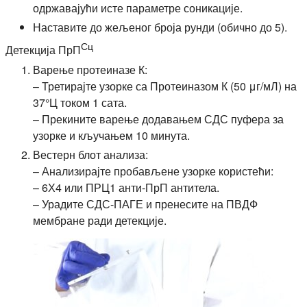
одржавајући исте параметре соникације.
Наставите до жељеног броја рунди (обично до 5).
Сц
Детекција ПрП
Варење протеиназе К:
– Третирајте узорке са Протеиназом К (50 μг/мЛ) на
37°Ц током 1 сата.
– Прекините варење додавањем СДС пуфера за
узорке и кључањем 10 минута.
Вестерн блот анализа:
– Анализирајте пробављене узорке користећи:
– 6Х4 или ПРЦ1 анти-ПрП антитела.
– Урадите СДС-ПАГЕ и пренесите на ПВДФ
мембране ради детекције.