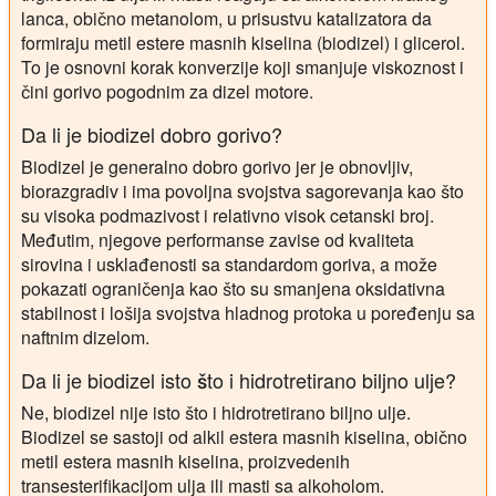
lanca, obično metanolom, u prisustvu katalizatora da
formiraju metil estere masnih kiselina (biodizel) i glicerol.
To je osnovni korak konverzije koji smanjuje viskoznost i
čini gorivo pogodnim za dizel motore.
Da li je biodizel dobro gorivo?
Biodizel je generalno dobro gorivo jer je obnovljiv,
biorazgradiv i ima povoljna svojstva sagorevanja kao što
su visoka podmazivost i relativno visok cetanski broj.
Međutim, njegove performanse zavise od kvaliteta
sirovina i usklađenosti sa standardom goriva, a može
pokazati ograničenja kao što su smanjena oksidativna
stabilnost i lošija svojstva hladnog protoka u poređenju sa
naftnim dizelom.
Da li je biodizel isto što i hidrotretirano biljno ulje?
Ne, biodizel nije isto što i hidrotretirano biljno ulje.
Biodizel se sastoji od alkil estera masnih kiselina, obično
metil estera masnih kiselina, proizvedenih
transesterifikacijom ulja ili masti sa alkoholom.