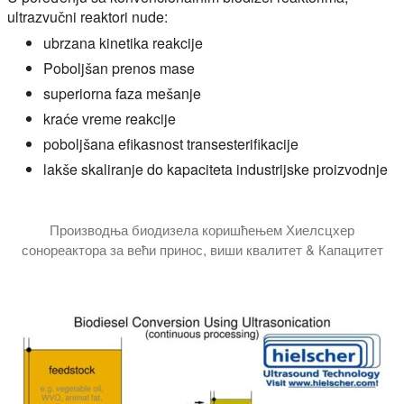
ultrazvučni reaktori nude:
ubrzana kinetika reakcije
Poboljšan prenos mase
superiorna faza mešanje
kraće vreme reakcije
poboljšana efikasnost transesterifikacije
lakše skaliranje do kapaciteta industrijske proizvodnje
Производња биодизела коришћењем Хиелсцхер
сонореактора за већи принос, виши квалитет & Капацитет
У овом видео туторијалу уводимо вас у науку о томе как