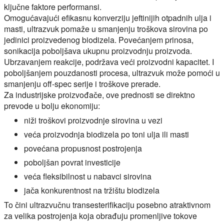
ključne faktore performansi.
Omogućavajući efikasnu konverziju jeftinijih otpadnih ulja i
masti, ultrazvuk pomaže u smanjenju troškova sirovina po
jedinici proizvedenog biodizela. Povećanjem prinosa,
sonikacija poboljšava ukupnu proizvodnju proizvoda.
Ubrzavanjem reakcije, podržava veći proizvodni kapacitet. I
poboljšanjem pouzdanosti procesa, ultrazvuk može pomoći u
smanjenju off-spec serije i troškove prerade.
Za industrijske proizvođače, ove prednosti se direktno
prevode u bolju ekonomiju:
niži troškovi proizvodnje sirovina u vezi
veća proizvodnja biodizela po toni ulja ili masti
povećana propusnost postrojenja
poboljšan povrat investicije
veća fleksibilnost u nabavci sirovina
jača konkurentnost na tržištu biodizela
To čini ultrazvučnu transesterifikaciju posebno atraktivnom
za velika postrojenja koja obrađuju promenljive tokove