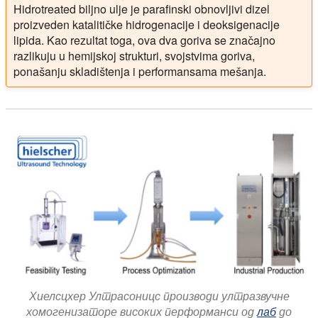
Hidrotreated biljno ulje je parafinski obnovljivi dizel
proizveden katalitičke hidrogenacije i deoksigenacije
lipida. Kao rezultat toga, ova dva goriva se značajno
razlikuju u hemijskoj strukturi, svojstvima goriva,
ponašanju skladištenja i performansama mešanja.
Хиелсцхер Ултрасоницс производи ултразвучне
хомогенизаторе високих перформанси од
лаб
до