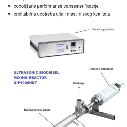
poboljšane performanse transesterifikacije
profitabilna upotreba ulja i masti niskog kvaliteta