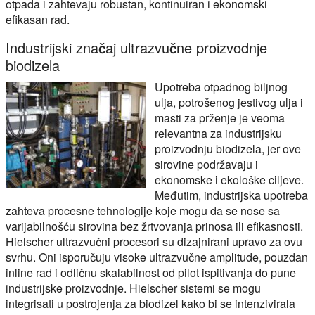
otpada i zahtevaju robustan, kontinuiran i ekonomski
efikasan rad.
Industrijski značaj ultrazvučne proizvodnje
biodizela
Upotreba otpadnog biljnog
ulja, potrošenog jestivog ulja i
masti za prženje je veoma
relevantna za industrijsku
proizvodnju biodizela, jer ove
sirovine podržavaju i
ekonomske i ekološke ciljeve.
Međutim, industrijska upotreba
zahteva procesne tehnologije koje mogu da se nose sa
varijabilnošću sirovina bez žrtvovanja prinosa ili efikasnosti.
Hielscher ultrazvučni procesori su dizajnirani upravo za ovu
svrhu. Oni isporučuju visoke ultrazvučne amplitude, pouzdan
inline rad i odličnu skalabilnost od pilot ispitivanja do pune
industrijske proizvodnje. Hielscher sistemi se mogu
integrisati u postrojenja za biodizel kako bi se intenzivirala