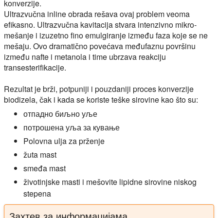
konverzije.
Ultrazvučna inline obrada rešava ovaj problem veoma
efikasno. Ultrazvučna kavitacija stvara intenzivno mikro-
mešanje i izuzetno fino emulgiranje između faza koje se ne
mešaju. Ovo dramatično povećava međufaznu površinu
između nafte i metanola i time ubrzava reakciju
transesterifikacije.
Rezultat je brži, potpuniji i pouzdaniji proces konverzije
biodizela, čak i kada se koriste teške sirovine kao što su:
отпадно биљно уље
потрошена уља за кување
Polovna ulja za prženje
žuta mast
smeđa mast
životinjske masti i mešovite lipidne sirovine niskog
stepena
Захтев за информацијама