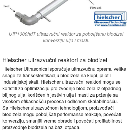
UIP1000hdT ultrazvučni reaktor za poboljšanu biodizel
konverziju ulja i masti.
Hielscher ultrazvučni reaktori za biodizel
Hielscher Ultrasonics isporučuje ultrazvučnu opremu velike
snage za transesterifikaciju biodizela na klupi, pilot i
industrijskoj skali. Hielscher ultrazvučni reaktori mogu se
koristiti za optimizaciju proizvodnje biodizela iz otpadnog
biljnog ulja, korišćenih jestivih ulja i masti za prženje sa
visokom efikasnošću procesa i odličnom skalabilnošću.
Sa Hielscher ultrazvučnom tehnologijom, proizvođači
biodizela mogu poboljšati performanse reakcije, povećati
konverziju, smanjiti vreme obrade i povećati profitabilnost
proizvodnje biodizela na bazi otpada.