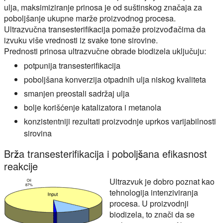
ulja, maksimiziranje prinosa je od suštinskog značaja za
poboljšanje ukupne marže proizvodnog procesa.
Ultrazvučna transesterifikacija pomaže proizvođačima da
izvuku više vrednosti iz svake tone sirovine.
Prednosti prinosa ultrazvučne obrade biodizela uključuju:
potpunija transesterifikacija
poboljšana konverzija otpadnih ulja niskog kvaliteta
smanjen preostali sadržaj ulja
bolje korišćenje katalizatora i metanola
konzistentniji rezultati proizvodnje uprkos varijabilnosti
sirovina
Brža transesterifikacija i poboljšana efikasnost
reakcije
Ultrazvuk je dobro poznat kao
tehnologija intenziviranja
procesa. U proizvodnji
biodizela, to znači da se