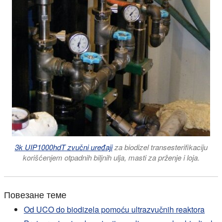
3k UIP1000hdT zvučni uređaji
za biodizel transesterifikaciju
korišćenjem otpadnih biljnih ulja, masti za prženje i loja.
Повезане теме
Od UCO do biodizela pomoću ultrazvučnih reaktora