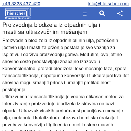
+49 3328 437-420
info@hielscher.com
Proizvodnja biodizela iz otpadnih ulja i
masti sa ultrazvučnim mešanjem
Proizvodnja biodizela iz otpadnih biljnih ulja, potrošenih
jestivih ulja i masti za prženje postala je sve važnija za
isplativu i održivu proizvodnju goriva. Međutim, ove jeftine
sirovine često predstavljaju značajne izazove u
konvencionalnoj preradi biodizela: loše mešanje faza, spora
transesterifikacija, nepotpuna konverzija i fluktuirajući kvalitet
sirovina mogu smanjiti prinos i umanjiti profitabilnost
postrojenja.
Ultrazvučna transesterifikacija je veoma efikasan metod za
intenziviranje proizvodnje biodizela iz sirovina na bazi
otpada. Ultrazvuk visokih performansi poboljšava mešanje
ulja, metanola i katalizatora, ubrzava hemijsku reakciju i
povećava konverziju triglicerida u metil estere masnih