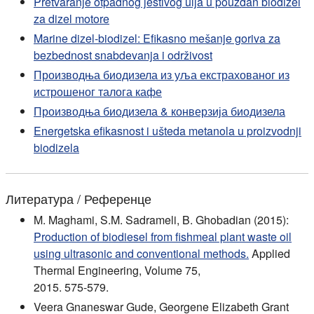
Pretvaranje otpadnog jestivog ulja u pouzdan biodizel
za dizel motore
Marine dizel-biodizel: Efikasno mešanje goriva za
bezbednost snabdevanja i održivost
Производња биодизела из уља екстрахованог из
истрошеног талога кафе
Производња биодизела & конверзија биодизела
Energetska efikasnost i ušteda metanola u proizvodnji
biodizela
Литература / Референце
M. Maghami, S.M. Sadrameli, B. Ghobadian (2015):
Production of biodiesel from fishmeal plant waste oil
using ultrasonic and conventional methods.
Applied
Thermal Engineering, Volume 75,
2015. 575-579.
Veera Gnaneswar Gude, Georgene Elizabeth Grant