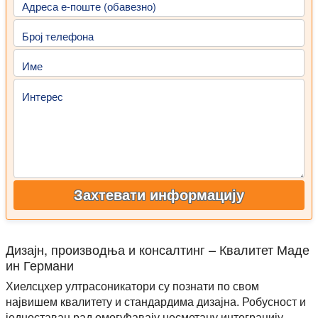
Адреса е-поште (обавезно)
Број телефона
Име
Интерес
Захтевати информацију
Дизајн, производња и консалтинг – Квалитет Маде
ин Германи
Хиелсцхер ултрасоникатори су познати по свом
највишем квалитету и стандардима дизајна. Робусност и
једноставан рад омогућавају несметану интеграцију