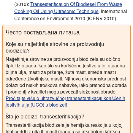
(2010):
Transesterification Of Biodiesel From Waste
Cooking Oil Using Ultrasonic Technique
. International
Conference on Environment 2010 (ICENV 2010).
Често постављана питања
Koje su najjeftinije sirovine za proizvodnju
biodizela?
Najjeftinije sirovine za proizvodnju biodizela su obično
lipidi iz otpada, kao što su korišćeno jestivo ulje, otpadna
biljna ulja, masti za prženje, žuta mast, smeđa mast i
određene životinjske masti. Njihova ekonomska prednost
dolazi od niskih troškova nabavke, iako prethodna obrada
i promenljiv kvalitet mogu povećati složenost obrade.
Pročitajte više o ultrazvučnoj transesterifikaciji korišćenih
jestivih ulja (UCO) u biodizel!
Šta je biodizel transesterifikacija?
Transesterifikacija biodizela je hemijska reakcija u kojoj
trigliceridi iz ulja ili masti reaguju sa alkoholom kratkog