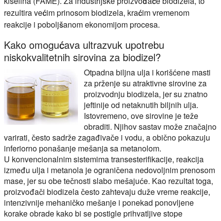
kiselina (FAME). Za industrijske proizvođače biodizela, to
rezultira većim prinosom biodizela, kraćim vremenom
reakcije i poboljšanom ekonomijom procesa.
Kako omogućava ultrazvuk upotrebu
niskokvalitetnih sirovina za biodizel?
Otpadna biljna ulja i korišćene masti
za prženje su atraktivne sirovine za
proizvodnju biodizela, jer su znatno
jeftinije od netaknutih biljnih ulja.
Istovremeno, ove sirovine je teže
obraditi. Njihov sastav može značajno
varirati, često sadrže zagađivače i vodu, a obično pokazuju
inferiorno ponašanje mešanja sa metanolom.
U konvencionalnim sistemima transesterifikacije, reakcija
između ulja i metanola je ograničena nedovoljnim prenosom
mase, jer su obe tečnosti slabo mešajuće. Kao rezultat toga,
proizvođači biodizela često zahtevaju duže vreme reakcije,
intenzivnije mehaničko mešanje i ponekad ponovljene
korake obrade kako bi se postigle prihvatljive stope