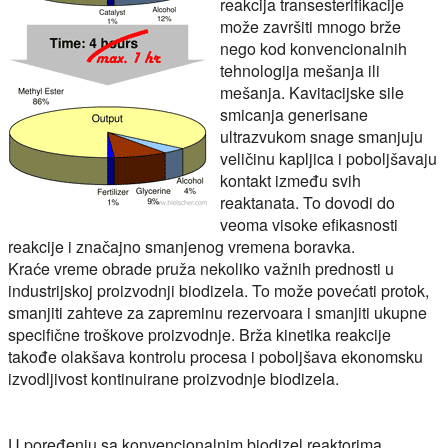
reakcija transesterifikacije
može završiti mnogo brže
nego kod konvencionalnih
tehnologija mešanja ili
mešanja. Kavitacijske sile
smicanja generisane
ultrazvukom snage smanjuju
veličinu kapljica i poboljšavaju
kontakt između svih
reaktanata. To dovodi do
veoma visoke efikasnosti
reakcije i značajno smanjenog vremena boravka.
Kraće vreme obrade pruža nekoliko važnih prednosti u
industrijskoj proizvodnji biodizela. To može povećati protok,
smanjiti zahteve za zapreminu rezervoara i smanjiti ukupne
specifične troškove proizvodnje. Brža kinetika reakcije
takođe olakšava kontrolu procesa i poboljšava ekonomsku
izvodljivost kontinuirane proizvodnje biodizela.
U poređenju sa konvencionalnim biodizel reaktorima,