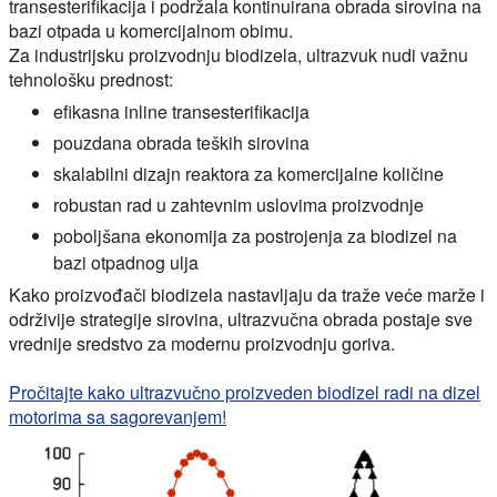
transesterifikacija i podržala kontinuirana obrada sirovina na
bazi otpada u komercijalnom obimu.
Za industrijsku proizvodnju biodizela, ultrazvuk nudi važnu
tehnološku prednost:
efikasna inline transesterifikacija
pouzdana obrada teških sirovina
skalabilni dizajn reaktora za komercijalne količine
robustan rad u zahtevnim uslovima proizvodnje
poboljšana ekonomija za postrojenja za biodizel na
bazi otpadnog ulja
Kako proizvođači biodizela nastavljaju da traže veće marže i
održivije strategije sirovina, ultrazvučna obrada postaje sve
vrednije sredstvo za modernu proizvodnju goriva.
Pročitajte kako ultrazvučno proizveden biodizel radi na dizel
motorima sa sagorevanjem!