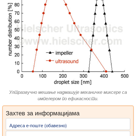
Ултразвучно мешање надмашује механичке миксере са
импелером по ефикасности.
Захтев за информацијама
Адреса е-поште (обавезно)