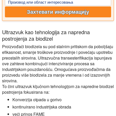
Производ или област интересовања
Захтевати информацију
Ultrazvuk kao tehnologija za napredna
postrojenja za biodizel
Proizvođači biodizela su pod stalnim pritiskom da poboljšaju
efikasnost, smanje troškove proizvodnje i povećaju upotrebu
preostalih sirovina. Ultrazvučna transesterifikacija ispunjava
ove zahteve kombinujući intenziviranje procesa sa
industrijskom pouzdanošću. Omogućava proizvođačima da
proizvedu više biodizela za manje vremena i od izazovnijih
sirovina.
To čini ultrazvuk ključnom tehnologijom za napredne biodizel
postrojenja fokusirana na:
Konverzija otpada u gorivo
kontinuirano industrijska obrada
veći prinos FAME