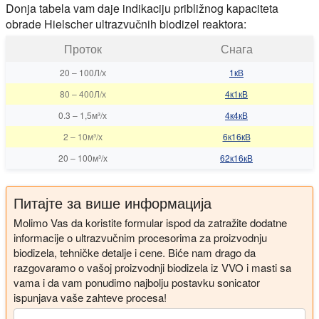
Donja tabela vam daje indikaciju približnog kapaciteta
obrade Hielscher ultrazvučnih biodizel reaktora:
Проток
Снага
20
–
100Л/х
1кВ
80
–
400Л/х
4к1кВ
0.3
–
1,5м³/х
4к4кВ
2
–
10м³/х
6к16кВ
20
–
100м³/х
62к16кВ
Питајте за више информација
Molimo Vas da koristite formular ispod da zatražite dodatne
informacije o ultrazvučnim procesorima za proizvodnju
biodizela, tehničke detalje i cene. Biće nam drago da
razgovaramo o vašoj proizvodnji biodizela iz VVO i masti sa
vama i da vam ponudimo najbolju postavku sonicator
ispunjava vaše zahteve procesa!