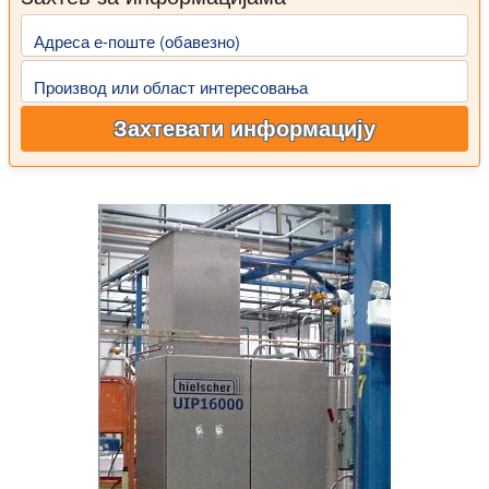
Адреса е-поште (обавезно)
Производ или област интересовања
Захтевати информацију