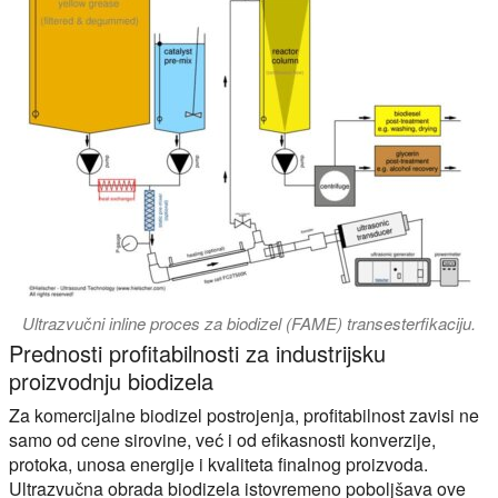
Ultrazvučni inline proces za biodizel (FAME) transesterfikaciju.
Prednosti profitabilnosti za industrijsku
proizvodnju biodizela
Za komercijalne biodizel postrojenja, profitabilnost zavisi ne
samo od cene sirovine, već i od efikasnosti konverzije,
protoka, unosa energije i kvaliteta finalnog proizvoda.
Ultrazvučna obrada biodizela istovremeno poboljšava ove