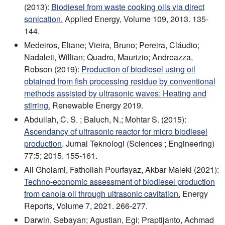
(2013):
Biodiesel from waste cooking oils via direct
sonication.
Applied Energy, Volume 109, 2013. 135-
144.
Medeiros, Eliane; Vieira, Bruno; Pereira, Cláudio;
Nadaleti, Willian; Quadro, Maurizio; Andreazza,
Robson (2019):
Production of biodiesel using oil
obtained from fish processing residue by conventional
methods assisted by ultrasonic waves: Heating and
stirring.
Renewable Energy 2019.
Abdullah, C. S. ; Baluch, N.; Mohtar S. (2015):
Ascendancy of ultrasonic reactor for micro biodiesel
production
. Jurnal Teknologi (Sciences ; Engineering)
77:5; 2015. 155-161.
Ali Gholami, Fathollah Pourfayaz, Akbar Maleki (2021):
Techno-economic assessment of biodiesel production
from canola oil through ultrasonic cavitation.
Energy
Reports, Volume 7, 2021. 266-277.
Darwin, Sebayan; Agustian, Egi; Praptijanto, Achmad