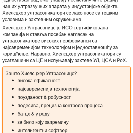
наших ултразвучних апарата у индустријске објекте.
Хиелсцхер ултрасоникатори се лако носе са тешким
условима и захтевним окружењима.
Хиелсцхер Ултрасоницс је ИСО сертификована
компанија и ставља посебан нагласак на
ултрасоникаторе високих перформанси са
најсавременијом технологијом и једноставношћу за
коришћење. Наравно, Хиелсцхер ултрасоникатори су
усаглашени са ЦЕ и испуњавају захтеве УЛ, ЦСА и РоХ.
Зашто Хиелсцхер Ултрасоницс?
висока ефикасност
најсавременија технологија
поузданост & робусност
подесива, прецизна контрола процеса
батцх & у реду
за било коју запремину
интелигентни софтвер