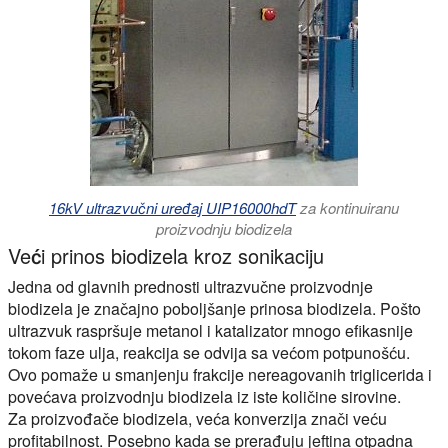
16kV ultrazvučni uređaj UIP16000hdT
za kontinuiranu
proizvodnju biodizela
Veći prinos biodizela kroz sonikaciju
Jedna od glavnih prednosti ultrazvučne proizvodnje
biodizela je značajno poboljšanje prinosa biodizela. Pošto
ultrazvuk raspršuje metanol i katalizator mnogo efikasnije
tokom faze ulja, reakcija se odvija sa većom potpunošću.
Ovo pomaže u smanjenju frakcije nereagovanih triglicerida i
povećava proizvodnju biodizela iz iste količine sirovine.
Za proizvođače biodizela, veća konverzija znači veću
profitabilnost. Posebno kada se prerađuju jeftina otpadna