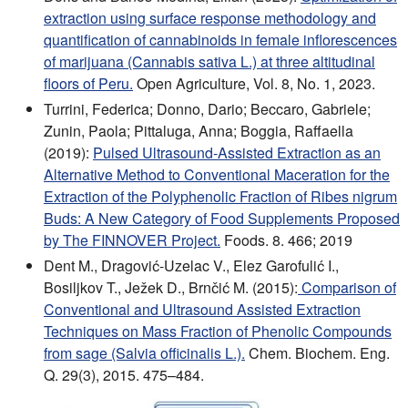
extraction using surface response methodology and
quantification of cannabinoids in female inflorescences
of marijuana (Cannabis sativa L.) at three altitudinal
floors of Peru.
Open Agriculture, Vol. 8, No. 1, 2023.
Turrini, Federica; Donno, Dario; Beccaro, Gabriele;
Zunin, Paola; Pittaluga, Anna; Boggia, Raffaella
(2019):
Pulsed Ultrasound-Assisted Extraction as an
Alternative Method to Conventional Maceration for the
Extraction of the Polyphenolic Fraction of Ribes nigrum
Buds: A New Category of Food Supplements Proposed
by The FINNOVER Project.
Foods. 8. 466; 2019
Dent M., Dragović-Uzelac V., Elez Garofulić I.,
Bosiljkov T., Ježek D., Brnčić M. (2015):
Comparison of
Conventional and Ultrasound Assisted Extraction
Techniques on Mass Fraction of Phenolic Compounds
from sage (Salvia officinalis L.).
Chem. Biochem. Eng.
Q. 29(3), 2015. 475–484.