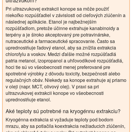
ultrazvukom?
Pri ultrazvukovej extrakcii konope sa môže použiť
niekoľko rozpúšťadiel v závislosti od cieľových zlúčenín a
následnej aplikácie. Etanol je najbežnejším
rozpúšťadlom, pretože účinne extrahuje kanabinoidy a
terpény a je široko akceptovaný pre potravinárske,
nutraceutické a farmaceutické spracovanie. Často sa
uprednostňuje ľadový etanol, aby sa znížila extrakcia
chlorofylu a voskov. Medzi ďalšie možné rozpúšťadlá
patria metanol, izopropanol a uhľovodíkové rozpúšťadlá,
hoci tie sú vo všeobecnosti menej preferované pre
spotrebné výrobky z dôvodu toxicity, bezpečnosti alebo
regulačných obáv. Niekedy sa konope extrahuje aj priamo
v oleji (napr. MCT, olivový olej). V praxi sa pri
ultrazvukovej extrakcii konope vo všeobecnosti
uprednostňuje etanol.
Aké teploty sú potrebné na kryogénnu extrakciu?
Kryogénna extrakcia si vyžaduje teploty pod bodom
mrazu, aby sa potlačila koextrakcia nežiaducich zlúčenín,