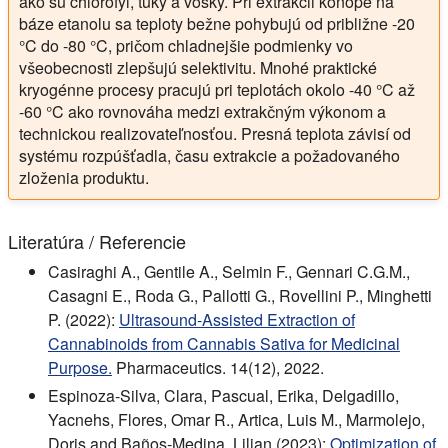
ako sú chlorofyl, tuky a vosky. Pri extrakcii konope na
báze etanolu sa teploty bežne pohybujú od približne -20
°C do -80 °C, pričom chladnejšie podmienky vo
všeobecnosti zlepšujú selektivitu. Mnohé praktické
kryogénne procesy pracujú pri teplotách okolo -40 °C až
-60 °C ako rovnováha medzi extrakčným výkonom a
technickou realizovateľnosťou. Presná teplota závisí od
systému rozpúšťadla, času extrakcie a požadovaného
zloženia produktu.
Literatúra / Referencie
Casiraghi A., Gentile A., Selmin F., Gennari C.G.M.,
Casagni E., Roda G., Pallotti G., Rovellini P., Minghetti
P. (2022):
Ultrasound-Assisted Extraction of
Cannabinoids from Cannabis Sativa for Medicinal
Purpose.
Pharmaceutics. 14(12), 2022.
Espinoza-Silva, Clara, Pascual, Erika, Delgadillo,
Yacnehs, Flores, Omar R., Artica, Luis M., Marmolejo,
Doris and Baños-Medina, Lilian (2023):
Optimization of