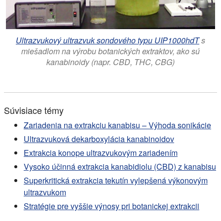
Ultrazvukový ultrazvuk sondového typu UIP1000hdT
s
miešadlom na výrobu botanických extraktov, ako sú
kanabinoidy (napr. CBD, THC, CBG)
Súvisiace témy
Zariadenia na extrakciu kanabisu – Výhoda sonikácie
Ultrazvuková dekarboxylácia kanabinoidov
Extrakcia konope ultrazvukovým zariadením
Vysoko účinná extrakcia kanabidiolu (CBD) z kanabisu
Superkritická extrakcia tekutín vylepšená výkonovým
ultrazvukom
Stratégie pre vyššie výnosy pri botanickej extrakcii