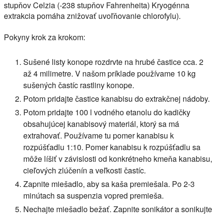
stupňov Celzia (-238 stupňov Fahrenheita) Kryogénna
extrakcia pomáha znižovať uvoľňovanie chlorofylu).
Pokyny krok za krokom:
Sušené listy konope rozdrvte na hrubé častice cca. 2
až 4 milimetre. V našom príklade používame 10 kg
sušených častíc rastliny konope.
Potom pridajte častice kanabisu do extrakčnej nádoby.
Potom pridajte 100 l vodného etanolu do kadičky
obsahujúcej kanabisový materiál, ktorý sa má
extrahovať. Používame tu pomer kanabisu k
rozpúšťadlu 1:10. Pomer kanabisu k rozpúšťadlu sa
môže líšiť v závislosti od konkrétneho kmeňa kanabisu,
cieľových zlúčenín a veľkosti častíc.
Zapnite miešadlo, aby sa kaša premiešala. Po 2-3
minútach sa suspenzia vopred premieša.
Nechajte miešadlo bežať. Zapnite sonikátor a sonikujte