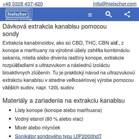
+49 3328 437-420
info@hielscher.com
Dávková extrakcia kanabisu pomocou
sondy
Extrakcia kanabinoidov, ako sú CBD, THC, CBN atď., z
konope a marihuany na výrobné účely zahŕňa kombináciu
sekania, mletia alebo drvenia rastliny konope, extrakcie
rozpúšťadlami s ultrazvukom a následnú izoláciu
bioaktívnych zlúčenín. Tu je praktický návod na ultrazvukovú
extrakciu kanabisu v stredne veľkosériovej výrobe pomocou
väčších sudov, napr. 120L sudov.
Materiály a zariadenia na extrakciu kanabisu
Listy konope (konope alebo marihuana)
Vodný etanol (80 % alebo viac)
Mixér alebo mlynček
Sonikátor sondového typu UIP2000hdT