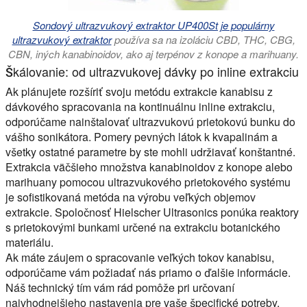
Sondový ultrazvukový extraktor UP400St je populárny
ultrazvukový extraktor
používa sa na izoláciu CBD, THC, CBG,
CBN, iných kanabinoidov, ako aj terpénov z konope a marihuany.
Škálovanie: od ultrazvukovej dávky po inline extrakciu
Ak plánujete rozšíriť svoju metódu extrakcie kanabisu z
dávkového spracovania na kontinuálnu inline extrakciu,
odporúčame nainštalovať ultrazvukovú prietokovú bunku do
vášho sonikátora. Pomery pevných látok k kvapalinám a
všetky ostatné parametre by ste mohli udržiavať konštantné.
Extrakcia väčšieho množstva kanabinoidov z konope alebo
marihuany pomocou ultrazvukového prietokového systému
je sofistikovaná metóda na výrobu veľkých objemov
extrakcie. Spoločnosť Hielscher Ultrasonics ponúka reaktory
s prietokovými bunkami určené na extrakciu botanického
materiálu.
Ak máte záujem o spracovanie veľkých tokov kanabisu,
odporúčame vám požiadať nás priamo o ďalšie informácie.
Náš technický tím vám rád pomôže pri určovaní
najvhodnejšieho nastavenia pre vaše špecifické potreby.