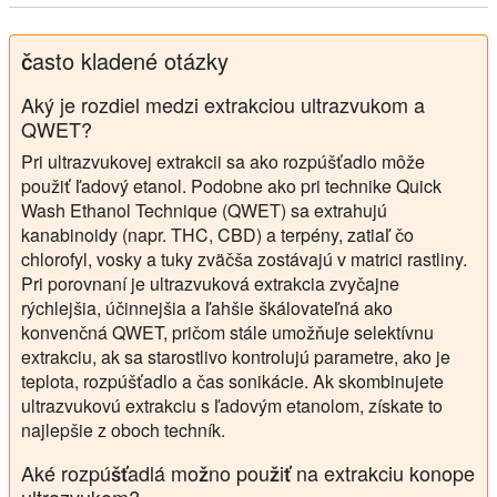
často kladené otázky
Aký je rozdiel medzi extrakciou ultrazvukom a
QWET?
Pri ultrazvukovej extrakcii sa ako rozpúšťadlo môže
použiť ľadový etanol. Podobne ako pri technike Quick
Wash Ethanol Technique (QWET) sa extrahujú
kanabinoidy (napr. THC, CBD) a terpény, zatiaľ čo
chlorofyl, vosky a tuky zväčša zostávajú v matrici rastliny.
Pri porovnaní je ultrazvuková extrakcia zvyčajne
rýchlejšia, účinnejšia a ľahšie škálovateľná ako
konvenčná QWET, pričom stále umožňuje selektívnu
extrakciu, ak sa starostlivo kontrolujú parametre, ako je
teplota, rozpúšťadlo a čas sonikácie. Ak skombinujete
ultrazvukovú extrakciu s ľadovým etanolom, získate to
najlepšie z oboch techník.
Aké rozpúšťadlá možno použiť na extrakciu konope