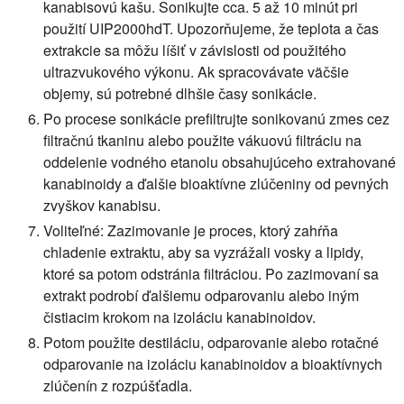
kanabisovú kašu. Sonikujte cca. 5 až 10 minút pri
použití UIP2000hdT. Upozorňujeme, že teplota a čas
extrakcie sa môžu líšiť v závislosti od použitého
ultrazvukového výkonu. Ak spracovávate väčšie
objemy, sú potrebné dlhšie časy sonikácie.
Po procese sonikácie prefiltrujte sonikovanú zmes cez
filtračnú tkaninu alebo použite vákuovú filtráciu na
oddelenie vodného etanolu obsahujúceho extrahované
kanabinoidy a ďalšie bioaktívne zlúčeniny od pevných
zvyškov kanabisu.
Voliteľné: Zazimovanie je proces, ktorý zahŕňa
chladenie extraktu, aby sa vyzrážali vosky a lipidy,
ktoré sa potom odstránia filtráciou. Po zazimovaní sa
extrakt podrobí ďalšiemu odparovaniu alebo iným
čistiacim krokom na izoláciu kanabinoidov.
Potom použite destiláciu, odparovanie alebo rotačné
odparovanie na izoláciu kanabinoidov a bioaktívnych
zlúčenín z rozpúšťadla.