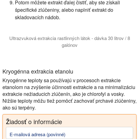
Potom môžete extrakt ďalej čistiť, aby ste získali
špecifické zlúčeniny, alebo naplniť extrakt do
skladovacích nádob.
Ultrazvuková extrakcia rastlinných látok - dávka 30 litrov / 8
galónov
Ultrazvuková botanická extrakcia poskytuje vyššie výnosy. Ho
Kryogénna extrakcia etanolu
Kryogénne teploty sa používajú v procesoch extrakcie
etanolom na zvýšenie účinnosti extrakcie a na minimalizáciu
extrakcie nežiaducich zlúčenín, ako je chlorofyl a vosky.
Nižšie teploty môžu tiež pomôcť zachovať prchavé zlúčeniny,
ako sú terpény.
Žiadosť o informácie
E-mailová adresa (povinné)