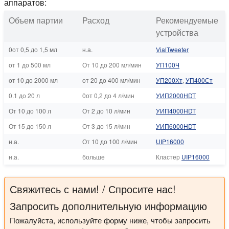
аппаратов:
Объем партии
Расход
Рекомендуемые
устройства
0от 0,5 до 1,5 мл
н.а.
VialTweeter
от 1 до 500 мл
От 10 до 200 мл/мин
УП100Ч
от 10 до 2000 мл
от 20 до 400 мл/мин
УП200Хт
,
УП400Ст
0.1 до 20 л
0от 0,2 до 4 л/мин
УИП2000HDT
От 10 до 100 л
От 2 до 10 л/мин
УИП4000HDT
От 15 до 150 л
От 3 до 15 л/мин
УИП6000HDT
н.а.
От 10 до 100 л/мин
UIP16000
н.а.
больше
Кластер
UIP16000
Свяжитесь с нами! / Спросите нас!
Запросить дополнительную информацию
Пожалуйста, используйте форму ниже, чтобы запросить