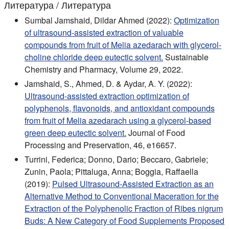
Литература / Литература
Sumbal Jamshaid, Dildar Ahmed (2022):
Optimization
of ultrasound-assisted extraction of valuable
compounds from fruit of Melia azedarach with glycerol-
choline chloride deep eutectic solvent.
Sustainable
Chemistry and Pharmacy, Volume 29, 2022.
Jamshaid, S., Ahmed, D. & Aydar, A. Y. (2022):
Ultrasound-assisted extraction optimization of
polyphenols, flavonoids, and antioxidant compounds
from fruit of Melia azedarach using a glycerol-based
green deep eutectic solvent.
Journal of Food
Processing and Preservation, 46, e16657.
Turrini, Federica; Donno, Dario; Beccaro, Gabriele;
Zunin, Paola; Pittaluga, Anna; Boggia, Raffaella
(2019):
Pulsed Ultrasound-Assisted Extraction as an
Alternative Method to Conventional Maceration for the
Extraction of the Polyphenolic Fraction of Ribes nigrum
Buds: A New Category of Food Supplements Proposed