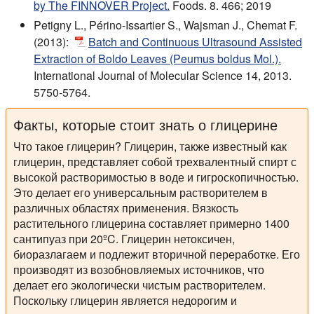
by The FINNOVER Project.
Foods. 8. 466; 2019
Petigny L., Périno-Issartier S., Wajsman J., Chemat F.
(2013):
Batch and Continuous Ultrasound Assisted
Extraction of Boldo Leaves (Peumus boldus Mol.).
International Journal of Molecular Science 14, 2013.
5750-5764.
Факты, которые стоит знать о глицерине
Что такое глицерин?
Глицерин, также известный как
глицерин, представляет собой трехвалентный спирт с
высокой растворимостью в воде и гигроскопичностью.
Это делает его универсальным растворителем в
различных областях применения. Вязкость
растительного глицерина составляет примерно 1400
сантипуаз при 20ºC. Глицерин нетоксичен,
биоразлагаем и подлежит вторичной переработке. Его
производят из возобновляемых источников, что
делает его экологически чистым растворителем.
Поскольку глицерин является недорогим и