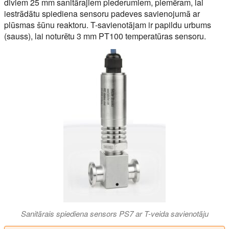
diviem 25 mm sanitārajiem piederumiem, piemēram, lai
iestrādātu spiediena sensoru padeves savienojumā ar
plūsmas šūnu reaktoru. T-savienotājam ir papildu urbums
(sauss), lai noturētu 3 mm PT100 temperatūras sensoru.
Sanitārais spiediena sensors PS7 ar T-veida savienotāju