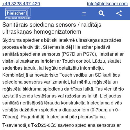
+49 3328 437-420
info@hielscher.com
Sanitārais spiediena sensors / raidītājs
ultraskaņas homogenizatoriem
Šķidruma spiediens būtiski ietekmē ultraskaņas apstrādes
procesa efektivitāti. Šī iemesla dēļ Hielscher piedāvā
sanitārā spiediena sensorus (
PS7D
un
PS70
), lietošanai ar
visām ultraskaņas ierīcēm ar Touch control. Lūdzu, skatiet
saderības tabulu, lai iegūtu detalizētu informāciju.
Kombinācijā ar novatorisko Touch vadību un SD karti šos
spiediena sensorus var izmantot, lai mērītu, reģistrētu un
reģistrētu šķidruma spiedienu darbības laikā. Tas vienkāršo
uzskaiti stenda testēšanas vai ražošanas laikā. Lieljaudas
sanitārā nerūsējošā tērauda konstrukcija ir pieejama divās
versijās dažādiem spiediena diapazoniem (0-7barg un 0-
70barg). Pagarinātāji ir pieejami pēc pieprasījuma.
T-savienotājs T-2D25-0G5 savieno spiediena sensorus ar