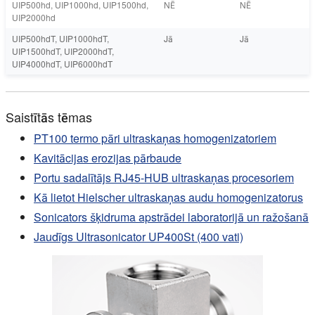
UIP500hd, UIP1000hd, UIP1500hd,
NĒ
NĒ
UIP2000hd
UIP500hdT, UIP1000hdT,
Jā
Jā
UIP1500hdT, UIP2000hdT,
UIP4000hdT, UIP6000hdT
Saistītās tēmas
PT100 termo pāri ultraskaņas homogenizatoriem
Kavitācijas erozijas pārbaude
Portu sadalītājs RJ45-HUB ultraskaņas procesoriem
Kā lietot Hielscher ultraskaņas audu homogenizatorus
Sonicators šķidruma apstrādei laboratorijā un ražošanā
Jaudīgs Ultrasonicator UP400St (400 vati)