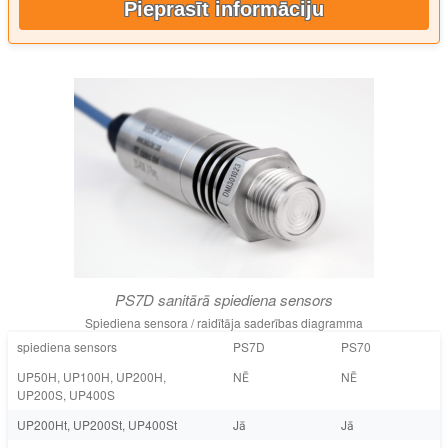
Pieprasīt informāciju
PS7D sanitārā spiediena sensors
Spiediena sensora / raidītāja saderības diagramma
spiediena sensors
PS7D
PS70
UP50H, UP100H, UP200H,
NĒ
NĒ
UP200S, UP400S
UP200Ht, UP200St, UP400St
Jā
Jā