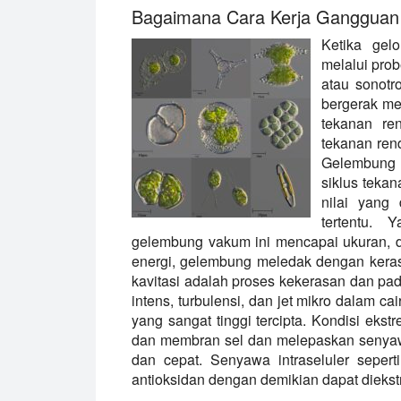
Bagaimana Cara Kerja Gangguan d
Ketika gelo
melalui prob
atau sonotr
bergerak mel
tekanan ren
tekanan ren
Gelembung k
siklus teka
nilai yang 
tertentu. 
gelembung vakum ini mencapai ukuran, d
energi, gelembung meledak dengan keras
kavitasi adalah proses kekerasan dan pa
intens, turbulensi, dan jet mikro dalam ca
yang sangat tinggi tercipta. Kondisi e
dan membran sel dan melepaskan senyawa 
dan cepat. Senyawa intraseluler seperti 
antioksidan dengan demikian dapat diekstr