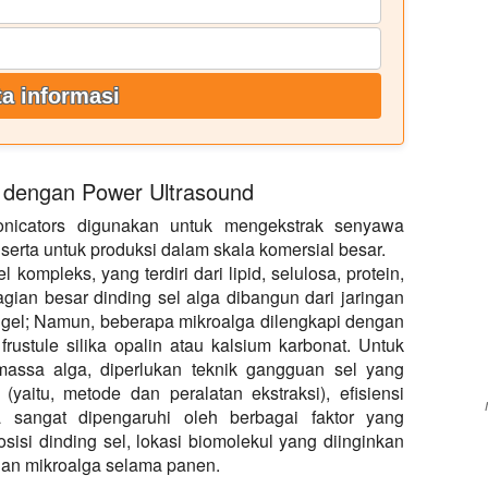
a informasi
 dengan Power Ultrasound
asonicators digunakan untuk mengekstrak senyawa
 serta untuk produksi dalam skala komersial besar.
l kompleks, yang terdiri dari lipid, selulosa, protein,
agian besar dinding sel alga dibangun dari jaringan
rti gel; Namun, beberapa mikroalga dilengkapi dengan
frustule silika opalin atau kalsium karbonat. Untuk
massa alga, diperlukan teknik gangguan sel yang
i (yaitu, metode dan peralatan ekstraksi), efisiensi
 sangat dipengaruhi oleh berbagai faktor yang
isi dinding sel, lokasi biomolekul yang diinginkan
han mikroalga selama panen.