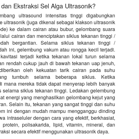
an Ekstraksi Sel Alga Ultrasonik?
mbang ultrasound intensitas tinggi digabungkan
e ultrasonik (juga dikenal sebagai klakson ultrasonik
ode) ke dalam cairan atau bubur, gelombang suara
alui cairan dan menciptakan siklus tekanan tinggi /
dah bergantian. Selama siklus tekanan tinggi /
dah ini, gelembung vakum atau rongga kecil terjadi.
avitasi terjadi ketika tekanan lokal turun selama
nan rendah cukup jauh di bawah tekanan uap jenuh,
diberikan oleh kekuatan tarik cairan pada suhu
Yang tumbuh selama beberapa siklus. Ketika
i mana mereka tidak dapat menyerap lebih banyak
 selama siklus tekanan tinggi. Ledakan gelembung
dat energi yang menghasilkan gelombang kejut yang
iran. Selain itu, tekanan yang sangat tinggi dan suhu
kstrem ini dengan mudah mampu mengganggu dinding
intraseluler dengan cara yang efektif, berkhasiat,
protein, polisakarida, lipid, vitamin, mineral, dan
aksi secara efektif menggunakan ultrasonik daya.