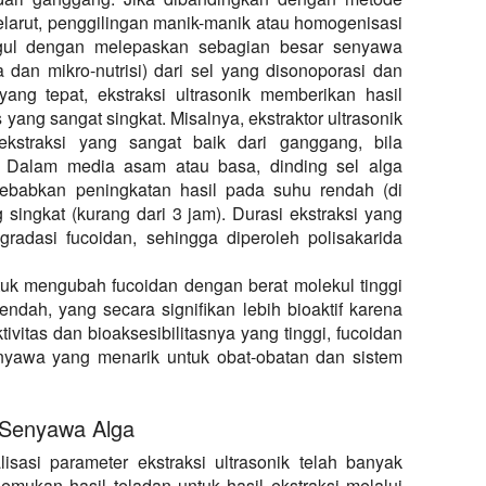
pelarut, penggilingan manik-manik atau homogenisasi
unggul dengan melepaskan sebagian besar senyawa
ida dan mikro-nutrisi) dari sel yang disonoporasi dan
ang tepat, ekstraksi ultrasonik memberikan hasil
yang sangat singkat. Misalnya, ekstraktor ultrasonik
 ekstraksi yang sangat baik dari ganggang, bila
. Dalam media asam atau basa, dinding sel alga
yebabkan peningkatan hasil pada suhu rendah (di
singkat (kurang dari 3 jam). Durasi ekstraksi yang
adasi fucoidan, sehingga diperoleh polisakarida
tuk mengubah fucoidan dengan berat molekul tinggi
ndah, yang secara signifikan lebih bioaktif karena
ivitas dan bioaksesibilitasnya yang tinggi, fucoidan
nyawa yang menarik untuk obat-obatan dan sistem
k Senyawa Alga
alisasi parameter ekstraksi ultrasonik telah banyak
emukan hasil teladan untuk hasil ekstraksi melalui