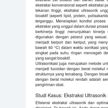
ekstraksi konvensional seperti ekstraksi 
tekanan tinggi, ekstraksi ultrasonik 
bioaktif (seperti lipid, protein, polisakar
terganggu. Menerapkan kondisi proses y
ekstraksi yang unggul dalam durasi proses 
berkinerja tinggi menunjukkan kinerja
digunakan dengan pelarut yang sesuai
menjadi berpori dan keriput, yang men
bawah 60 °C) dalam waktu sonikasi yang 
singkat pada suhu ringan mencegah degr
yang sangat bioaktif.
Ultrasonikasi juga merupakan metode un
menjadi fucoidan dengan berat molekul re
strukturnya yang tercabang. Dengan bioakt
dengan berat molekul rendah adalah se
pengiriman obat.
Studi Kasus: Ekstraksi Ultrasoni
Efisiensi ekstraksi ultrasonik dan optim
dipelajari. Di bawah ini, Anda dapat men