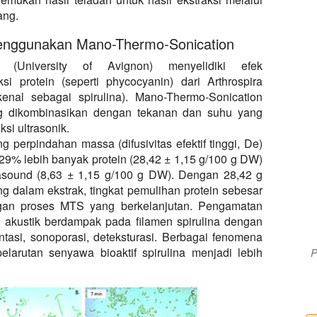
ang.
a menggunakan Mano-Thermo-Sonication
 (University of Avignon) menyelidiki efek
i protein (seperti phycocyanin) dari Arthrospira
ikenal sebagai spirulina). Mano-Thermo-Sonication
ng dikombinasikan dengan tekanan dan suhu yang
si ultrasonik.
perpindahan massa (difusivitas efektif tinggi, De)
% lebih banyak protein (28,42 ± 1,15 g/100 g DW)
rasound (8,63 ± 1,15 g/100 g DW). Dengan 28,42 g
ng dalam ekstrak, tingkat pemulihan protein sebesar
ngan proses MTS yang berkelanjutan. Pengamatan
 akustik berdampak pada filamen spirulina dengan
tasi, sonoporasi, deteksturasi. Berbagai fenomena
elarutan senyawa bioaktif spirulina menjadi lebih
P