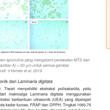
amen spiurulina yang mengalami perawatan MTS dari
(gambar A) = 50 μm untuk semua gambar.
udi: ©Vernès et al. 2019
onik dari
Laminaria digitata
iwari menyelidiki ekstraksi polisakarida, yaitu
 dari makroalga Laminaria digitata menggunakan
traksi berbantuan ultrasonik (UEA) yang dipelajari
ada kadar fucose, FRAP dan DPPH. Tingkat 1060,75