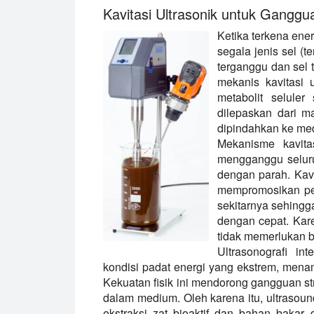
Kavitasi Ultrasonik untuk Ganggu
Ketika terkena ener
segala jenis sel (t
terganggu dan sel 
mekanis kavitasi u
metabolit seluler 
dilepaskan dari ma
dipindahkan ke medi
Mekanisme kavitas
mengganggu seluru
dengan parah. Kavit
mempromosikan per
sekitarnya sehingga
dengan cepat. Kar
tidak memerlukan b
Ultrasonografi in
kondisi padat energi yang ekstrem, menam
Kekuatan fisik ini mendorong gangguan st
dalam medium. Oleh karena itu, ultrasou
ekstraksi zat bioaktif dan bahan bakar