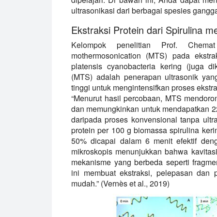
ultrasonikasi dari berbagai spesies gangg
Ekstraksi Protein dari Spirulin
Kelompok penelitian Prof. Chemat
mothermosonication (MTS) pada ekstraks
platensis cyanobacteria kering (juga d
(MTS) adalah penerapan ultrasonik ya
tinggi untuk mengintensifkan proses ekstrak
“Menurut hasil percobaan, MTS mendorong 
dan memungkinkan untuk mendapatkan 229
daripada proses konvensional tanpa ult
protein per 100 g biomassa spirulina keri
50% dicapai dalam 6 menit efektif de
mikroskopis menunjukkan bahwa kavitasi
mekanisme yang berbeda seperti fragmen
ini membuat ekstraksi, pelepasan dan p
mudah.” (Vernès et al., 2019)