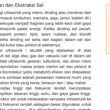
an dan Ekstraksi Sel
gi ultrasonik yang intens, dinding atau membran dari
ermasuk tumbuhan, mamalia, alga, jamur, bakteri dll.)
terkoyak menjadi fragmen yang lebih kecil oleh gaya
ltrasonik padat energi. Ketika dinding sel pecah,
seperti protein, lipid, asam nukleat, dan klorofil
triks dinding sel serta dari bagian dalam sel dan
a kultur atau pelarut di sekitarnya.
i ultrasonik / akustik yang dijelaskan di atas
h sel alga atau gas dan vakuola cair di dalam sel
asi ultrasonik, getaran, turbulensi, dan aliran mikro
pindahan massa antara interior sel dan pelarut di
 biomolekul (yaitu metabolit) efisien dan dilepaskan
ena sonikasi adalah perawatan mekanis murni yang
ahan kimia yang keras, beracun dan / atau mahal.
tensitas tinggi dan frekuensi rendah menciptakan
pilkan tekanan tinggi, suhu, dan gaya geser tinggi.
ruktur sel untuk melepaskan senyawa intraseluler ke
nd frekuensi rendah sebagian besar digunakan untuk
 dari ganggang. Jika dibandingkan dengan metode