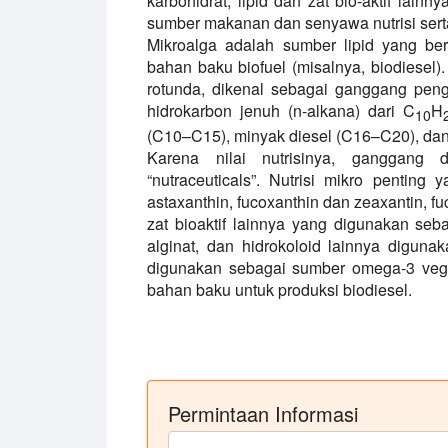
karbohidrat, lipid dan zat bio-aktif lai
sumber makanan dan senyawa nutrisi sert
Mikroalga adalah sumber lipid yang ber
bahan baku biofuel (misalnya, biodiesel). S
rotunda, dikenal sebagai ganggang peng
hidrokarbon jenuh (n-alkana) dari C
H
10
(C10–C15), minyak diesel (C16–C20), da
Karena nilai nutrisinya, ganggang 
“nutraceuticals”. Nutrisi mikro penting
astaxanthin, fucoxanthin dan zeaxantin, fu
zat bioaktif lainnya yang digunakan seb
alginat, dan hidrokoloid lainnya digun
digunakan sebagai sumber omega-3 veg
bahan baku untuk produksi biodiesel.
Permintaan Informasi