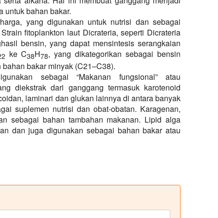
nnya serta alkana. Hal ini membuat ganggang menjadi
a untuk bahan bakar.
harga, yang digunakan untuk nutrisi dan sebagai
train fitoplankton laut Dicrateria, seperti Dicrateria
hasil bensin, yang dapat mensintesis serangkaian
ke C
H
, yang dikategorikan sebagai bensin
22
38
78
n bahan bakar minyak (C21–C38).
digunakan sebagai “Makanan fungsional” atau
 yang diekstrak dari ganggang termasuk karotenoid
coidan, laminari dan glukan lainnya di antara banyak
agai suplemen nutrisi dan obat-obatan. Karagenan,
akan sebagai bahan tambahan makanan. Lipid alga
an dan juga digunakan sebagai bahan bakar atau