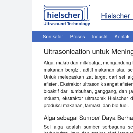
Hielscher 
Sonikator
Proses
Industri
Kontak
Ultrasonication untuk Meni
Alga, makro dan mikroalga, mengandung 
makanan bergizi, aditif makanan atau s
Untuk melepaskan zat target dari sel a
efisien. Ekstraktor ultrasonik sangat efis
bioaktif dari tumbuhan, ganggang, dan ja
industri, ekstraktor ultrasonik Hielscher
produksi makanan, farmasi, dan bio-fuel.
Alga sebagai Sumber Daya Berhar
Sel alga adalah sumber serbaguna seny