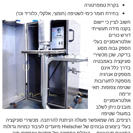
בקרת טמפרטורה
בחירת חומר כימי לשטיפה (חומצי, אלקלי, כלוריד וכו')
חשוב לציין כי יישום
בקנה מידה תעשייתי
דורש כורים
אולטראסוניים בעלי
הספק גבוה מסוג
בדיקה, שכן מכשירי
סוניקציה באמבטיה
בדרך כלל אינם
מספקים אנרגיה
מספקת לתערובות
שטיפה צפופות. תאי
זרימה
אולטראסוניים
מובנים ניתן לשלב
במעגלי שטיפה
רציפים, מה שמאפשר פעולה הניתנת להרחבה. מכשירי סוניקציה
בעלי ביצועים גבוהים של Hielscher מיועדים לעיבוד כמויות גדולות
בתנאים תובעניים. – הגדלת התפוקה של מתכות שנספחו תוך