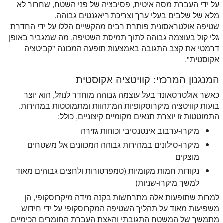
על ידי העברת מסה איטית, פסיבציה של פני השטח, שחרור לא
מלא של שלבים בעלי ערך וצריכת ריאגנטים גבוהה.
שטיפה אולטראסונית פותרת רבים מהקשיים הללו על ידי החדרת
גלי קול בעוצמה גבוהה לתוך תמיסת השטיפה, מה שמגביר באופן
דרמטי את קצב התגובה באמצעות תופעה המכונה "קביטציה
אקוסטית".
המנגנון המרכזי: קוויטציה אקוסטית
כאשר אולטרסאונד בעל עוצמה גבוהה מוחדר לנוזל, הוא יוצר
בועות קוויטציה מיקרוסקופיות המתהוות ומתמוטטות במהירות.
התמוטטות זו יוצרת תנאים מקומיים קיצוניים, כולל:
מיקרו-ערבוב אינטנסיבי וכוחות גזירה
מיקרו-סילונים במהירות גבוהה המכוונים אל משטחים
מוצקים
נקודות חמות מקומיות (טמפרטורות ולחצים גבוהים מאוד
למשך מיקרו-שניות)
למרות שתופעות אלה מתרחשות בקנה מידה מיקרוסקופי, הן
משפיעות מאוד על תהליך השטיפה המקרוסקופי על ידי חידוש
מתמשך של המשטח התגובתי והאצת העברת החומרים הכימיים