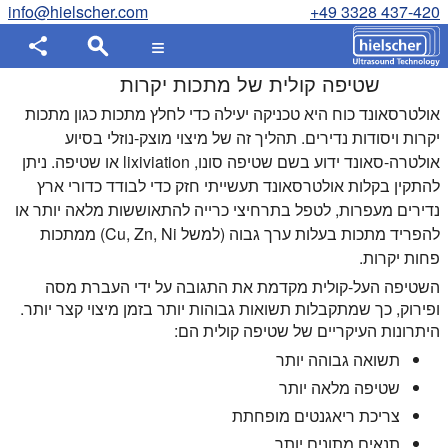
info@hielscher.com
+49 3328 437-420
שטיפה קולית של מתכות יקרות
אולטרסאונד כוח היא טכניקה יעילה כדי לחלץ מתכות כגון מתכות
יקרות ויסודות נדירים. תהליך זה של מיצוי מוצק-נוזלי בסיוע
אולטרה-סאונד ידוע בשם שטיפה סונו, lixiviation או שטיפה. ניתן
להתקין בקלות אולטרסאונד תעשייתי חזק כדי לבודד כדורי ארץ
נדירים מעפרות, לטפל בתרחיצי כרייה להתאוששות מלאה יותר או
להפריד מתכות בעלות ערך גבוה (למשל Cu, Zn, Ni) ממתכות
פחות יקרות.
השטיפה העל-קולית מקדמת את התגובה על ידי העברת מסה
ופירוק, כך שמתקבלות תשואות גבוהות יותר בזמן מיצוי קצר יותר.
היתרונות העיקריים של שטיפה קולית הם:
תשואה גבוהה יותר
שטיפה מלאה יותר
צריכת ריאגנטים מופחתת
תנאים מתונים יותר