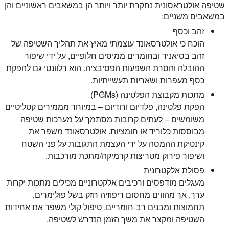
שטיפה אולטראסונית נחקרת יותר ויותר הן במשאבים ראשוניים והן
במשאבים משניים:
זהב וכסף
הוכח כי אולטרסאונד עוצמתי מאיץ את תהליך השטיפה של
זהב בסיאניד ובחומרים ממיסים חלופיים, על ידי שיפור
ההובלה והסרת השפעות הפסיבציה. הוא רלוונטי גם להפקת
כסף מעפרות ושאריות תעשייתיות.
מתכות מקבוצת הפלטינה (PGMs)
הפקת פלטינה, פלדיום ורודיום – במיוחד מממירים קטליטיים
משומשים – לעתים קרובות מסתמך על מערכות שטיפה
מבוססות כלוריד או חומציות. אולטרסאונד משפר את
קינטיקת ההמסה על ידי העצמת התגובות על פני השטח
ושיפור פירוק מטריצות קרמיקה/מתכת מורכבות.
פסולת אלקטרונית
מעגלים מודפסים ורכיבים אלקטרוניים מכילים מתכות יקרות
ערך, אך מהווים מחסום דיפוזיה חזק בשל פולימרים,
תחמוצות ומבנים רב-חומריים. טיפול קולי משפר את אחידות
השטיפה ומקצר את משך הזמן הנדרש לשטיפה.