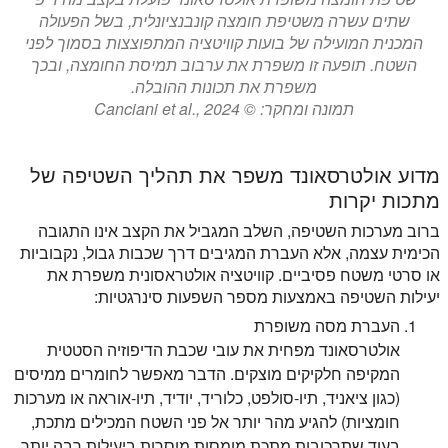
שתים עשרה משטיפת חומצה קונבנציונלית, בשל הפעולה
המכנית המועילה של בועות קוויטציה המתפוצצות בסמוך לפני
השטח. תופעה זו משפרת את ערבוב תמיסת החומצה, ובכך
משפרת את תכונות ההובלה.
תמונה ומחקר: © Canciani et al., 2024
מדוע אולטרסאונד משפר את תהליך השטיפה של
מתכות יקרות
ברוב מערכות השטיפה, השלב המגביל את הקצב אינו התגובה
הכימית עצמה, אלא העברת המגיבים דרך שכבות גבול, נקבוביות
או סרטי משטח פסיביים. קוויטציה אולטראסונית משפרת את
יעילות השטיפה באמצעות מספר השפעות סינרגטיות:
העברת מסה משופרת
אולטרסאונד מפחית את עובי שכבת הדיפוזיה הסטטית
המקיפה חלקיקים מוצקים. הדבר מאפשר לחומרים ממיסים
(כגון ציאניד, תיו-סולפט, כלוריד, יודיד, תיו-אוראה או מערכות
חומציות) להגיע מהר יותר אל פני השטח המכילים מתכת,
בעוד שתרכובות מתכת מומסות מוסרות ביעילות רבה יותר.