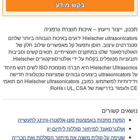
בקש מידע
תכנון, ייצור וייעוץ – איכות תוצרת גרמניה
Hielscher ultrasonicators ידועים באיכות הגבוהה ביותר שלהם
סטנדרטים עיצוב. חוסן ותפעול קל מאפשרים שילוב חלק של
האולטרסאונד שלנו במתקנים תעשייתיים. תנאים קשים וסביבות
תובעניות מטופלים בקלות על ידי אולטרסוניקטורים Hielscher.
Hielscher Ultrasonics היא חברה מוסמכת ISO לשים דגש מיוחד
על ultrasonicators ביצועים גבוהים שמציעות טכנולוגיה חדישה
וידידותיות למשתמש. כמובן, Hielscher ultrasonicators הם תואמי
CE ולעמוד בדרישות של UL, CSA ו RoHs.
נושאים קשורים
הפקת מתכות באמצעות סונו-אלקטרו-ווינינג לתעשייה
אולטרסאונד למיחזור סוללות ליתיום-יון
שטיפה על-קולית משנה את מיחזור הסוללות ואת הכרייה