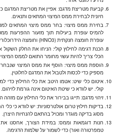
קביעת מטריצת מדגם:
אפיין את מטריצת המדגם כד
חיונית לבחירת ממס המיצוי המתאים ותנאים.
בחירת ממס מיצוי:
בחר ממס מיצוי המתאים למטר
להמיס עופרת ביעילות תוך מזעור ההפרעות ממטר
עופרת חומצה חנקתית (HNO3) וחומצה הידרוכלורית (HCl).
הכנת דגימה לחילוץ קולי:
הניחו את החלק השקול או
הכלי צריך להיות עשוי מחומר התואם לממס המיצוי ש
הוספת ממס מיצוי:
הוסף את ממס המיצוי שנבחר ל
מספיק כדי לכסות ולטבול את המדגם לחלוטין.
איטום כלי שיט:
אטמו היטב את כלי החילוץ כדי למ
קולי. יש לוודא כי שיטת האיטום אינה גורמת לזיהום.
זיהוי מדגם:
תייגו בבירור את כלי החילוץ עם מזהה ה
בדיקות חילוץ טרום אולטרסוניות:
יש לוודא כי כלי ה
מסוג בדיקה מוגדר ומכויל בהתאם להנחיות היצרן.
חנות דוגמאות וממס:
במידת הצורך, אחסנו את 
טמפרטורה ואור) כדי לשמור על שלמות הדגימה.