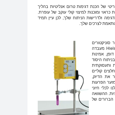
טי של הכנת דגימות טרום אנליטיות בהליך
מטופלות כראוי ומוכנות למיצוי קולי עוקב של עופרת.
ימה ולדרישות הניתוח שלך, לכן עיין תמיד
ך עבור סוניקטורים
מעולה מסוג בדיקה בכל קנה מידה. Hielscher Ultrasonics מעבדה
ופן, אמינות
H מבוססים היטב בניתוח היסוד
ת ותעסוקתית
ת על פי ASTM E 1979. עם מחלצים קוליים
פר את הדיוק,
מזער הפרעות
 לכלי חיוני
יות. ההשוואה
 הברורים של