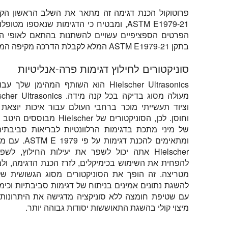
פרוטוקול הכנת דגימה זה מתאר את השלב הראשון הקרי
ASTM E1979-21, ומבטיח כי הדגימות שנאספו 
הפרטים הספציפיים עשויים להשתנות בהתאם לאופי הדג
בתקן ASTM E1979-21 המלא לקבלת הדרכה מקיפה המותאמת לצרכים שלך.
סוניקטורים לחילוץ דגימות פרה-אנליטיות
Hielscher Ultrasonics הוא השותף המהימן של
וציוד תעשייתי מוכר ברחבי העולם עבור איכות יוצאת ד
וחוסן. לכן, הסוניקטורים של ielscher
של מיני מתכת בדגימות הרלוונטיות לבריאות סביבתי
ומתאימים להכנת דגימו
Hielscher אתה יכול לשפר את יעילות החילוץ, לש
להפחית את השימוש בכימיקלים, לזרז הכנת הדגימה, ול
מטריצה. זה הופך את הסוניקטורים מסוג הגשושית שלנו
להשגת נתונים אמינים בניתוח של דגימות סביבתיות וכימ
עם שטיפת חומצה ללא סוניקציה מדגישה את היתרונות
מיצוי קולי בהשגת התאוששות יסודות גבוהה יותר.