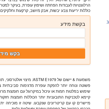
הרלוונטיות לעבודות הפחתה ושיפוץ עופרת, בעיקר למטרו
כוללות יריעות צבע יבשות, אבק מיושב, קרקעות וחלקיקים 
ר
בקשת מידע
בקש מידע
משמעות & יישום של ASTM E1979:
מיצוי אולטרסוני, ת
פשוטה ונוחה יותר להפקת עופרת מדגימות סביבתיות בהש
שימוש בפלטות חמות או עיכול במיקרוגל עם חומצות מרוכז
קיימא לטכניקות התובעניות יותר הכוללות חומצות חזקות
מיישרים קו עם קריטריונים שנקבעו. שיטה זו מוכיחה ית
הכרחי בהקשר של הפחתת עופרת ופעילויות נלוות.