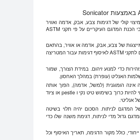
דגימה למיצוי קולי של דגימות צבע, אבק, אדמה ואוויר
לקביעה הבאה של עופרת. להלן, אנו מראים לך את שלבי הכנת המדגם העיקריים על פי תקני ASTM
צגות של צבע, אבק, אדמה או אוויר, בהתאם
להיקף הניתוח שלך. ודא שהדגימה מבוצעת בהתאם לתקני ASTM לאיסוף דגימות עבור המטריצה
ירות כדי למנוע זיהום. במידת הצורך, שמור
ינה הומוגנית (למשל, אדמה), הפוך אותה
להומוגנית כדי להבטיח תת-דגימות מייצגות. זה עשוי להיות כרוך בשימוש טיט נקי ו pestle או ציוד
 אנליטי.
המדגם לניתוח. הסכום יהיה תלוי בשיטה
מדגם גדול מדי לניתוח, דגימת משנה שלו כדי
יחודי, כולל מקור הדגימה, תאריך האיסוף וכל