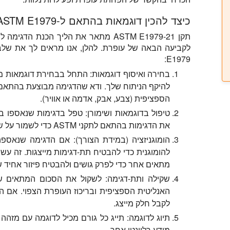
כיצד להכין דוגמאות בהתאם ל-ASTM E1979 באמצעות Sonicator
תקן ASTM E1979-21 מתאר את הליך הכנת ה
E1979:
בחירה ואיסוף דוגמאות:
התחל בבחירת דוגמאות מיי
הספציפית (צבע, אבק, אדמה או אוויר).
טיפול בדוגמאות ושימורן:
טפל בדגימות שנאספו בזה
את הדגימות בהתאם לתקני ASTM כדי לשמור על שלמות האנליט (עופרת) במהלך האחסון.
הומוגניזציה (במידת הצורך):
אם הדגימה שנאספה א
מתאים אחר כדי לפרק גושים ולהבטיח פיזור אחיד של
שקילה ותת-דגימה:
לשקול את הסכום המתאים של 
האנליטית הספציפית ובריכוז העופרת הצפוי. אם ה
לקבל חלק מייצג.
תיוג לדוגמה:
תייג כל גורם מכיל לדוגמה עם מזהה י
מידע רלוונטי אחר.