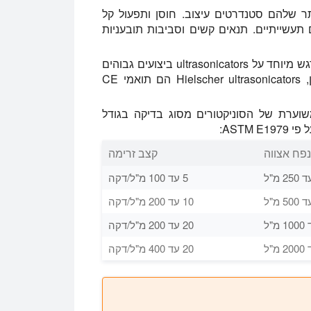
יכות הגבוהה ביותר שלהם סטנדרטים עיצוב. חוסן ותפעול קל
עשייתיים. תנאים קשים וסביבות תובעניות
Hielscher Ultrasonics היא חברה מוסמכת ISO לשים דגש מיוחד על ultrasonicators ביצועים גבוהים
שמציעות טכנולוגיה חדישה וידידותיות למשתמש. כמובן, Hielscher ultrasonicators הם תואמי CE
שוערת של הסוניקטורים מסוג בדיקה בגודל
ASTM:
נפח אצווה
קצב זרימה
5 עד 100 מ"ל/דקה
10 עד 200 מ"ל/דקה
20 עד 200 מ"ל/דקה
20 עד 400 מ"ל/דקה