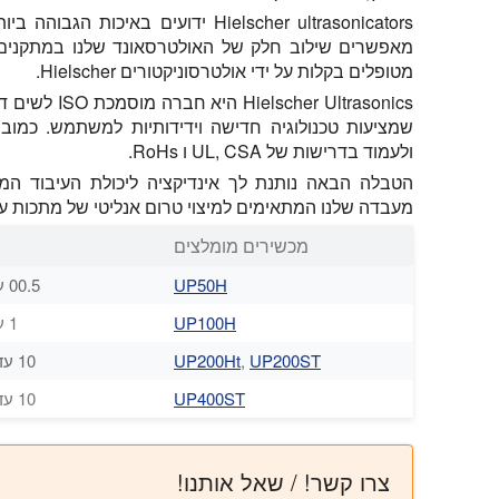
Hielscher ultrasonicators ידועים בא
מאפשרים שילוב חלק של האולטרסאונד שלנו במתקנים ת
מטופלים בקלות על ידי אולטרסוניקטורים Hielscher.
ולעמוד בדרישות של UL, CSA ו RoHs.
הטבלה הבאה נותנת לך אינדיקציה ליכולת העיבוד המ
מעבדה שלנו המתאימים למיצוי טרום אנליטי של מתכות על פי  E1979
מכשירים מומלצים
UP50H
00.5 עד 250 מ"ל
UP100H
1 עד 500 מ"ל
UP200ST
,
UP200Ht
10 עד 1000 מ"ל
UP400ST
10 עד 2000 מ"ל
צרו קשר! / שאל אותנו!