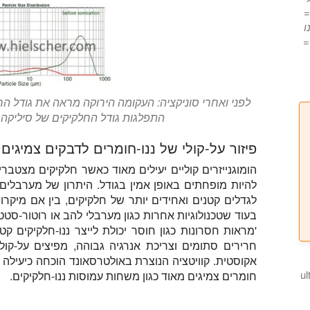
ם =
נו
 =
לפני ואחרי סוניקציה: העקומה הירוקה מראה את גודל הח
התפלגות גודל החלקיקים של סיליקה 
פיזור על-קולי של ננו-חומרים לדבקים צמיגים
הומוגנייזרים קוליים יעילים מאוד כאשר חלקיקים מצטברי
להיות מופחתים באופן אמין בגודל. היתרון של מערבלים 
לגדלים קטנים ואחידים יותר של חלקיקים, בין אם מיקרו
בעוד שטכנולוגיות אחרות כגון מערבלי להב או רוטור-סטטור
'מראות חסרונות כגון חוסר יכולת לייצר ננו-חלקיקים קט
חרירים סתומים וצריכת אנרגיה גבוהה, מפיצים על-קו
אקוסטית. קוויטציה הנוצרת באולטרסאונד הוכחה כיעילה ב
ultraso
חומרים צמיגים מאוד כגון משחות עמוסות ננו-חלקיקים.