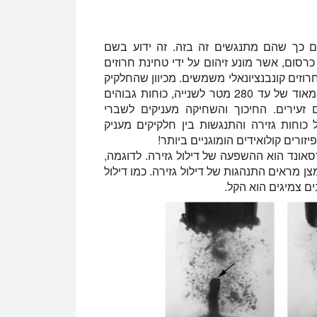
יקים כך שהם מתנגשים זה בזה. זה ידוע בשם
רסום, אשר מונע זיהום על ידי טחינת חרוזים
זים קונבנציונאלי משמשים. מכיוון שהחלקיק
מתנפץ על ידי התנגשות בין חלקיקים במהירויות גבוהות מאוד של עד 280 מטר לשנייה, כוחות גבוהים
 זעירים. החיכוך והשחיקה מעניקים לשברי
וחות גזירה והתנגשות בין חלקיקים מעניק
זורים קולואידים הומוגניים ביותר!
רסאונד הוא ההשפעה של דילול גזירה. לדוגמה,
י שהוכנו באולטרסאונד ומלאים ב-CNT מחומצן מראים התנהגות של דילול גזירה. כמו דילול
ים צמיגים הוא הקל.