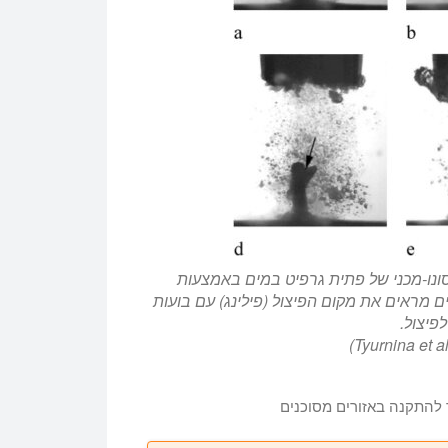
שים קילוף סונו-מכני של פתית גרפיט במים באמצעות
ונד 200W עם סונוטרודה 3 מ"מ. חצים מראים את מקום הפיצול (פילינג) עם בועות
פיצול.