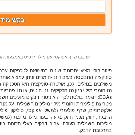
בקש מידע
ערבבו שרף אפוקסי עם מילוי גרפיט באמצעות הומוגנייזר על-קול
הסרטון מראה ערבוב קולי ופיזור של גרפיט ב 250mL של שרף אפוקסי (Toolcraft L), באמצעות הומוגנייזר קולי (UP400St, Hielscher Ultrasonics). Hielscher Ultrasonics מייצרת ציוד לפיזור גרפיט, גרפן, ננו-צינוריות פחמן, ננו-חוטים או חומרי מילוי במעבדה או בתהליכי ייצור בנפח גבוה. יישומים אופייניים הם פיזור ננו-חומרים ומיקרו-חומרים במהלך תהליך הפונקציונליזציה או לפיזור לשרפים או פולימרים.
פיזור קולי מציע יתרונות שונים בהשוואה לטכניקות ערבו
סוניקציה התבססה בעיבוד ננו-חומרים וניתן למצוא אותה 
משולבים בנוזלים. לכן, אולטרה-סוניקציה היא הטכניקה ה
ננו-חומרי מילוי כגון ננו-חלקיקים, ננו-חוטים, או ננו-צינוריו
ECAs:
מטריצה פולימרית וחומרי מילוי מוליכים חשמלית. על מנת 
אלקטרוניים, שרף פולימרי (למשל, אפוקסי, סיליקון, פולימ
הדבקה, חוזק מכני, חוזק פגיעה, בעוד מילוי מתכת (למשל, ננ
מוליכות חשמלית מעולה. עבור דבקים בעלי תכונות בידו
בתרכובת הדבק.