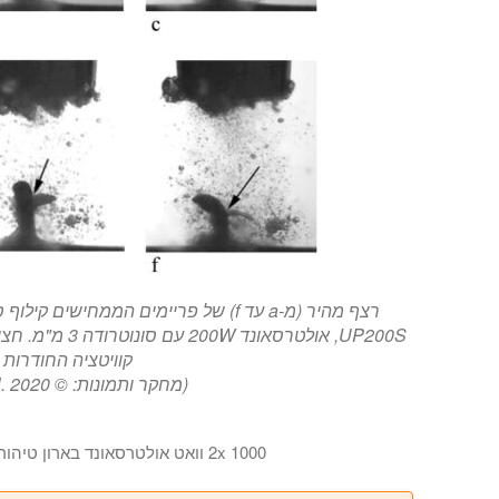
רצף מהיר (מ-a עד f) של פריימים הממחי
UP200S, אולטרסא
קוויטציה החודרות ל
(מחקר ותמונות: © Tyurnina et al. 2020)
2x 1000 וואט אולטרסאונד בארון טיהור להתקנה באזורים מסוכנים
בסרטון זה אנו מראים לך מערכת קולית של 2 קילוואט לפעולה מוטבעת בארון הניתן לטיהור. Hielscher מספקת ציוד קולי כמעט לכל התעשיות, כגון התעשייה הכימית, תרופות, קוסמטיקה, תהליכים פטרוכימיים, כמו גם עבור תהליכי מיצוי מבוסס ממס. ארון נירוסטה זה הניתן לטיהור מיועד לפעולה באזורים מסוכנים. לשם כך, הלקוח יכול לנקות את הארון האטום בחנקן או באוויר צח כדי למנוע כניסת גזים או אדים דליקים לארון.