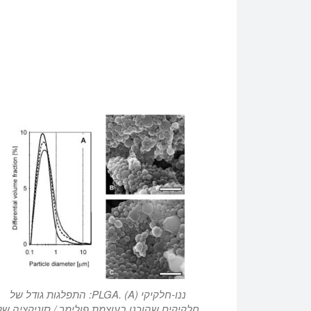
ננו-חלקיקי PLGA. (A): התפלגות גודל של
חלקיקים שהוכנו בעוצמת פולימר / סוניקציה של