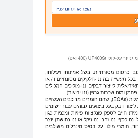
מוצר או תחום עניין
י UP400St (400 ואט)
ב וכרסום מסורתיות. בשל אמינותו ויעילותו,
בכל תעשייה בה ננו-חלקיקים מסונתזים ו / או
אידיאלית לייצור דבקים ננו-מוליכים המכילים
ת פחמן ומונו-שכבות גרפן (ננו-יריעות).
דוגמה בולטת לכך היא ניסוח דבקים מוליכים חשמלית (ECAs), שהם חומרים מרוכבים העשויים
ליצור דבק בעל ביצועים גבוהים עבור יישומים
יד) חייב לספק פונקציות פיזיות ומכניות כגון
ו-כסף, ננו-זהב, ננו-ניקל או ננו-נחושת) יוצר
ד, חומרי מילוי על בסיס מינרלים משולבים