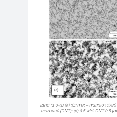
השוואה בין ננו-חומרי מילוי שונים המפוזרים ב-hardener (אולטרסוניקציה – ארה"ב): (a) ננו-סיבי פחמן
0.5 wt% (CNF); (ב) 0.5 wt% CNToxi; (ג) ננו-צינורית פחמן 0.5 wt% (CNT); (d) 0.5 wt% CNT מפוזר