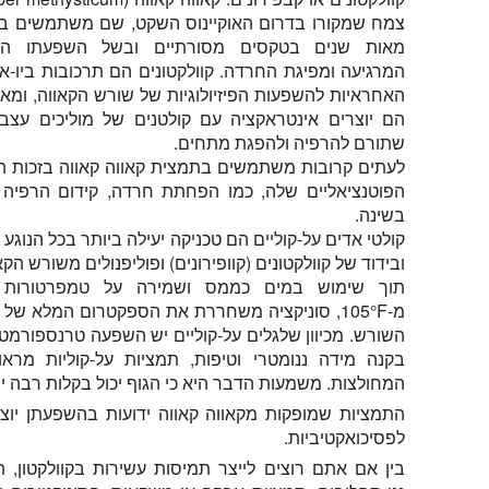
צמח שמקורו בדרום האוקיינוס השקט, שם משתמשים ב
מאות שנים בטקסים מסורתיים ובשל השפעתו המר
המרגיעה ומפיגת החרדה. קוולקטונים הם תרכובות ביו-א
האחראיות להשפעות הפיזיולוגיות של שורש הקאווה, ומאמ
הם יוצרים אינטראקציה עם קולטנים של מוליכים עצבי
שתורם להרפיה ולהפגת מתחים.
לעתים קרובות משתמשים בתמצית קאווה קאווה בזכות הי
הפוטנציאליים שלה, כמו הפחתת חרדה, קידום הרפיה 
בשינה.
קולטי אדים על-קוליים הם טכניקה יעילה ביותר בכל הנוגע
ובידוד של קוולקטונים (קוופירונים) ופוליפנולים משורש הקא
תוך שימוש במים כממס ושמירה על טמפרטורות נ
מ-105°F, סוניקציה משחררת את הספקטרום המלא של 
השורש. מכיוון שלגלים על-קוליים יש השפעה טרנספורמטיב
בקנה מידה ננומטרי וטיפות, תמציות על-קוליות מרא
המחולצות. משמעות הדבר היא כי הגוף יכול בקלות רבה יו
התמציות שמופקות מקאווה קאווה ידועות בהשפעתן יוצאת
לפסיכואקטיביות.
בין אם אתם רוצים לייצר תמיסות עשירות בקוולקטון, תר