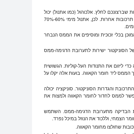
ברצונכם לחלץ. אלכוהול (כמו אתנול) יכול
לשמש kavalactones, בעוד מים עשויים להתאים תרכובות אחרות. לכן, אתנול מימי 60%-70%
מים.
וכן בכלי זכוכית ומוסיפים את הממס הנבחר
 הסוניקטור ישירות לתערובת הדגימה-ממס
די ליזום את התנודות העל-קוליות. הגשושית
ך הממס ליד חומר הקאווה. בועות אלה יקלו על
תרכובת והגדרות הסוניקטור. סוניקציה יכולה
שר לממס לחדור לחומר הקאווה ולמצות את
 הבדיקה מתערובת הדגימה-ממס. השתמש
מר הצמחי, וללכוד את הנוזל במיכל נפרד.
ובות שחולצו מחומר הקאווה.