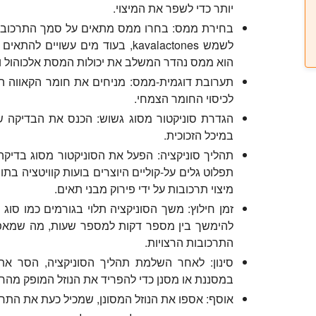
יותר כדי לשפר את המיצוי.
בחירת ממס:
בחרו ממס מתאים על סמך התרכובות ש
הוא ממס נהדר המשלב את יכולות המסת אלכוהול ו
תערובת דוגמית-ממס:
מניחים את חומר הקאווה המ
לכיסוי החומר הצמחי.
הגדרת סוניקטור מסוג גשוש:
הכנס את הבדיקה של
במיכל הזכוכית.
תהליך סוניקציה:
הפעל את הסוניקטור מסוג בדיקה כ
תפלוט גלים על-קוליים היוצרים בועות קוויטציה בתו
מיצוי תרכובות על ידי פירוק מבני תאים.
זמן חילוץ:
משך הסוניקציה תלוי בגורמים כמו סוג ה
להימשך בין מספר דקות למספר שעות, מה שמאפ
התרכובות הרצויות.
סינון:
לאחר השלמת תהליך הסוניקציה, הסר את
במסננת או מסנן כדי להפריד את הנוזל המופק מהחו
אוסף:
אספו את הנוזל המסונן, שמכיל כעת את התרכ