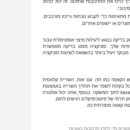
 לרכז את התרכובות שחולצו. זה יכול לכלול
יבובי.
אימות כדי לקבוע נוכחות וריכוז מורכבים.
רים או יישומים אחרים.
ק בדיקה בנוגע ליעילות מיצוי אופטימלית עבור
יות שלך. סוניקציה מסוג בדיקה מאפשרת
מבוקר ויעיל ביותר בהשוואה לשיטות סוניקציה
ש הקאווה כמו תה. עם זאת, השרייה קלאסית
ול בקלות לשפר את תהליך השרייה באמצעות
סוניקטור, אשר מאפשר לך לשחרר הרבה יותר kavalactones לתוך המשקה. בנוסף, אתה יכול אולטרה
ק תרמי של פיטוכימיקלים רגישים לחום.
 קאווה מסורתית כזו.
טורים כדי לחלץ תרכובות בוטניות