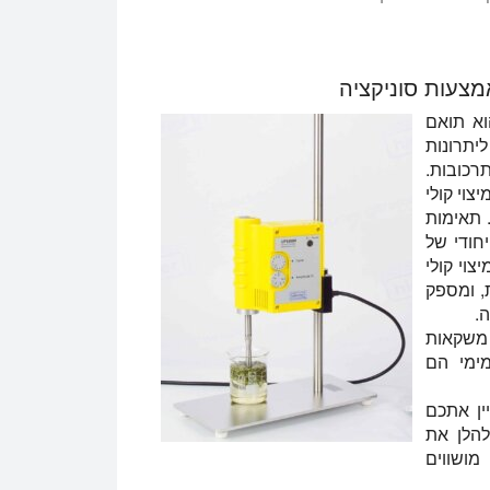
 את האתגרים של ייצור תמציות בוטניות באיכות גבוהה וכיצד סוניק יכול לעזור לך להתגבר 
מצעות סוניקציה
וא תואם
תרונות
רכובות.
צוי קולי
 תאימות
חודי של
וי קולי
, ומספק
.
, משקאות
מימי הם
ין אתכם
להלן את
ושווים