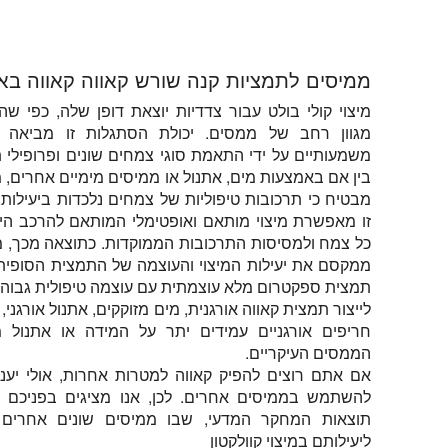
במצגת זו אנו מציגים בפניכם את ייצור התמציות הבוטניות. אנו מסבירים
ממיסים לתמציות קנה שורש קאווה קאווה בא
מיצוי קולי בולט עבור צדדיות יוצאת דופן שלה, כפי שה
מגוון רחב של ממסים. יכולת הסתגלות זו מביאה לי
משמעותיים על ידי התאמת סוגי צמחים שונים ופרופילי ת
בין אם באמצעות מים, אתנול או ממיסים מימיים אחרים, מי
מבטיח כי תרכובות טיפוליות של צמחים נלכדות ביעילות.
זו מאפשרת מיצוי מותאם ואופטימלי המותאם להרכב היי
כל צמח ולמסיסות התרכובות הממוקדות. כתוצאה מכך, מיצ
ממקסם את יעילות המיצוי והעוצמה של התמצית הסופית
תמצית ספקטרום מלא עוצמתית עם עוצמה טיפולית גבוהה
לייצור תמצית קאווה אורגנית, מים מזוקקים, אתנול אורגני
חריפים אורגניים עמידים יתר על המידה או אתנול 
הממסים העיקריים.
אם אתם רוצים להפיק קאווה למטרות אחרות, אולי יעני
להשתמש בממיסים אחרים. לכן, אנו מציגים בפניכם 
תוצאות המחקר המדעי, שבו ממיסים שונים אחרים מ
ליעילותם במיצוי קוולקטון