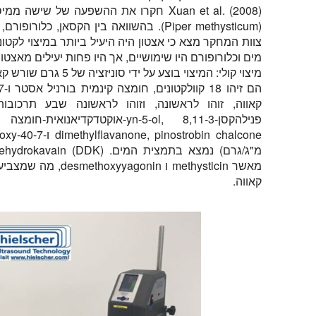
Xuan et al. (2008) חקרו את ההשפעה של שי
(Piper methysticum). בהשוואה בין הקסאן, 
צוות המחקר מצא כי אצטון היה היעיל ביותר במיצוי לקטו
מים וכלורופורם היו שימושיים, אך היו פחות יעילים מאצטון
מיצוי קולי:
המיצוי בוצע על ידי סוניזציה של 5 גרם שורש קאווה טחון למשך 30 דקות ב-200 מ"ל ממס.
קאווה.