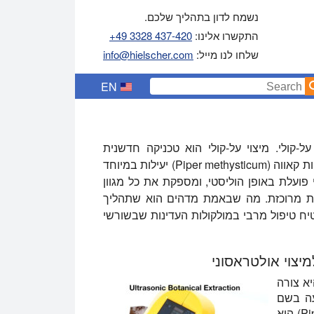
נשמח לדון בתהליך שלכם.
התקשרו אלינו:
+49 3328 437-420
שלחו לנו מייל:
info@hielscher.com
EN
ל-קולי. מיצוי על-קולי הוא טכניקה חדשנית
הרותמת את כוחם של גלי קול עתירי אנרגיה ליצירת תמציות קאווה (Piper methysticum) יעילות במיוחד
פועלת באופן הוליסטי, ומספקת את כל מגוון
צית מרוכזת. מה שבאמת מדהים הוא שתהליך
יח טיפול מרבי במולקולות העדינות שבשורשי
יצוי אולטראסוני
יא צורה
עה בשם
קוולקטונים או קבפירונים. קאווה קאווה (Piper methysticum) הוא