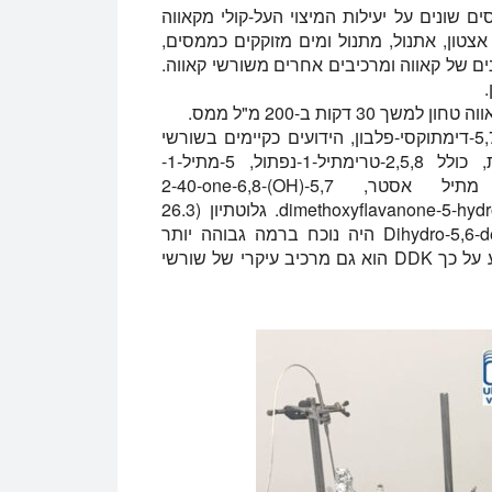
שה ממיסים שונים על יעילות המיצוי העל-קולי מקאווה
כלורופורם, אצטון, אתנול, מתנול ומים מזוקקים כממסים,
נים של קאווה ומרכיבים אחרים משורשי קאווה.
.
הם זיהו 18 קוולקטונים, חומצה קינמית בורניל אסטר ו-5,7-דימתוקסי-פלבון, הידועים כקיימים בשורשי
קאווה, זוהו לראשונה, וזוהו לראשונה שבע תרכובות, כולל 2,5,8-טרימתיל-1-נפתול, 5-מתיל-1-
פנילהקסן-3-yn-5-ol, 8,11-אוקטדקדיאנואית-חומצה מתיל אסטר, 5,7-(OH)2-40-one-6,8-
dimethylflavanone, pinostrobin chalcone ו-7-dimethoxyflavanone-5-hydroxy-40. גלוטתיון (26.3
מ"ג/גרם) נמצא בתמצית המים. Dihydro-5,6-dehydrokavain (DDK) היה נוכח ברמה גבוהה יותר
מאשר methysticin ו desmethoxyyagonin, מה שמצביע על כך DDK הוא גם מרכיב עיקרי של שורשי