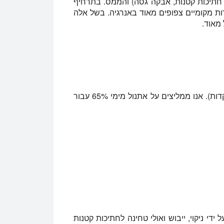
 חתיכות קטנות, אבקה גסה) והממס. בתרחיף
שדות מקומיים צפופים מאוד באנרגיה. בשל אלה
ממס (אלכוהול או מים, על בסיס התרכובות הממוקדות). אנו ממליצים על אתנול מימי 65% עבור
ידי ניקוי, ייבוש ואולי טחינה לחתיכות קטנות