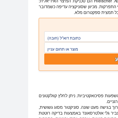
ננו-תחליבים, תמציות אבקה או משקאות, הסוניקטורים של Hielscher הם טכניקת המיצוי האידיאלית:
י התפרקות. מכיוון שסוניקציה עדיפה כשמדובר
בל תמצית ספקטרום מלא.
כתובת דוא"ל (חובה)
מוצר או תחום עניין
שפעות פסיכואקטיביות. ניתן לחלץ קוולקטונים
גניים.
וך בגישה מעט שונה. סוניקטור מסוג גשושית,
מעביר גלי אולטרסאונד באמצעות בדיקה רוטטת