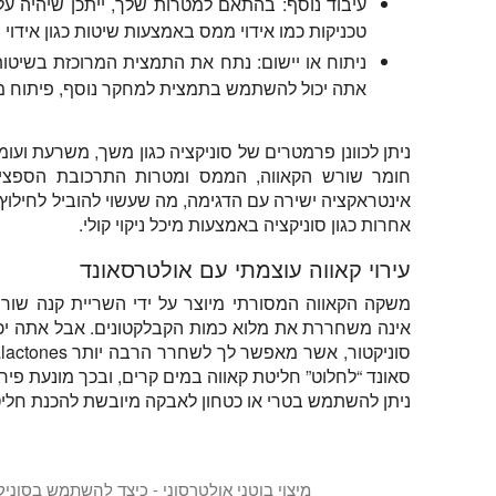
עיבוד נוסף:
בהתאם למטרות שלך, ייתכן שיהיה עליך
טכניקות כמו אידוי ממס באמצעות שיטות כגון אידוי ס
ניתוח או יישום:
נתח את התמצית המרוכזת בשיטות מת
אתה יכול להשתמש בתמצית למחקר נוסף, פיתוח מוצ
ניתן לכוונן פרמטרים של סוניקציה כגון משך, משרעת ועומ
חומר שורש הקאווה, הממס ומטרות התרכובת הספציפ
אינטראקציה ישירה עם הדגימה, מה שעשוי להוביל לחילוץ 
אחרות כגון סוניקציה באמצעות מיכל ניקוי קולי.
עירוי קאווה עוצמתי עם אולטרסאונד
משקה הקאווה המסורתי מיוצר על ידי השריית קנה שור
אינה משחררת את מלוא כמות הקבלקטונים. אבל אתה יכ
סאונד “לחלוט” חליטת קאווה במים קרים, ובכך מונעת פירו
ניתן להשתמש בטרי או כטחון לאבקה מיובשת להכנת חליטת
מיצוי בוטני אולטרסוני - כיצד להשתמש בסוניק