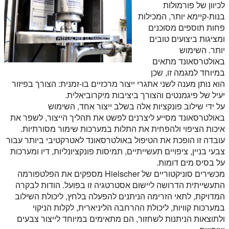
לכיוון של פורמולות
בנות-קיימא יותר, המכילות
פחות תוספים מסוכנים
ומציגות ביצועים טובים
יותר. השימוש
באולטרסאונד מתאים
במיוחד למגמה זו, שכן
הוא נותן מענה לשני אתגרי ייצור מרכזיים בו-זמנית: הצורך בפיזור
יעיל של פיגמנטים והצורך ביציבות מיקרוביאלית.
על ידי שילוב פונקציות אלה בשלב ייצור אחד, השימוש
באולטרסאונד מסייע ליצרנים לפשט את תהליך הייצור, לשפר את
איכות הציפוי ולהפחית את התלות במערכות שימור מסורתיות.
עובדה זו הופכת את הטיפול באולטרסאונד לאטרקטיבי ביותר עבור
צבעי בניין, ציפויים תעשייתיים, תמיסות פונקציונליות, דיו ומערכות
על בסיס מים דומות.
מכשירים סוניקטוריים של Hielscher מספקים את הפלטפורמה
התעשייתית הדרושה ליישום אסטרטגיה זו בפועל. הודות לבקרה
המדויקת, לתאי הזרימה הניתנים להפעלה בלחץ, ליכולת השילוב
במערכות קוויות, ליכולת ההרחבה הליניארית, לקלות הניקוי
ולתוצאות הניתנות לשחזור, הם מתאימים במיוחד לייצור צבעים