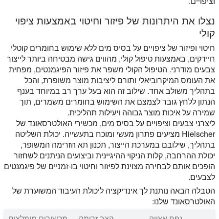
וציפויים.
נצלו את היתרונות של פיזור וחיטוי באמצעות ציפוי
קולי
חיטוי ופיזור של ציפויים על בסיס מים ללא שימוש בחומרים קוטלי
חיידקים, באמצעות טיפול קולי, מהווים גישה מבטיחה ביותר לייצור
צבעים מודרני. הטיפול הקולי משפר את פיזור הפיגמנטים, מפחית
את העומס המיקרוביאלי ותורם ליציבות מוצר משופרת, והכל
בתהליך משולב אחד. שילוב זה הוא בעל ערך רב במיוחד בענף
הנתון ללחץ גובר לצמצם את השימוש בחומרים משמרים, תוך
שמירה על איכות מוצר גבוהה ויעילות תהליכית.
ליצרני צבעים וציפויים על בסיס מים, מכשירי האולטרסאונד של
Hielscher מציעים פתרון מעשי ומוכח בתעשייה. יכולת השליטה
בתהליך, שילובם במערכת הייצור, תכנון תא הזרימה המשופר,
יכולת ההרחבה, קלות הניקוי ההיגיינית וביצועים הניתנים לשחזור
הופכים אותם לבחירה מצוינת לפיזור וחיטוי בו-זמניים של פיגמנטים
לצבעים.
הטבלה הבאה נותנת לך אינדיקציה ליכולת העיבוד המשוערת של
האולטרסאונד שלנו:
נפח אצווה
קצב זרימה
מכשירים מומלצים