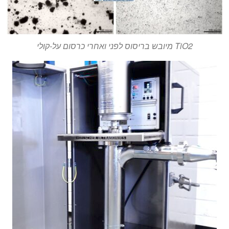
TiO2 מיובש בריסוס לפני ואחרי כרסום על-קולי