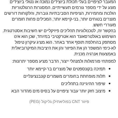
המעבר לציפויים בעלי תכולת ביוצידים נמוכה או נטולי ביוצידים
מונע על ידי מספר גורמים תעשייתיים. המסגרות הרגולטוריות
הולכות ומחמירות, הציפיות הסביבתיות גוברות, והלקוחות דורשים
מוצרים בטוחים יותר, בני-קיימא יותר, המכילים פחות חומרים
מעוררי חשש.
בהקשר זה, לטכנולוגיות תהליכים פיזיקליים יש חשיבות אסטרטגית.
השימוש באולטרסאונד הוא אטרקטיבי במיוחד, שכן הוא אינו
מסתפק בהחלפת תוסף אחד באחר. הוא מציג עיקרון טיפול
לא-כימי המשפר הן את הפיזור והן את היציבות המיקרוביאלית
באמצעות אנרגיה מכנית.
למפתחי פורמולות ולמנהלי ייצור, הדבר מציע מספר יתרונות:
תמיכה בקונספטים של מוצרים בר-קיימא יותר
תלות מופחתת בחומרים משמרים קונבנציונליים
שיפור ההיגיינה בתהליכים
מיצוב חזק יותר עבור ציפויים על בסיס מים מהדור הבא
פיזור CNT בפוליאתילן גליקול (PEG)