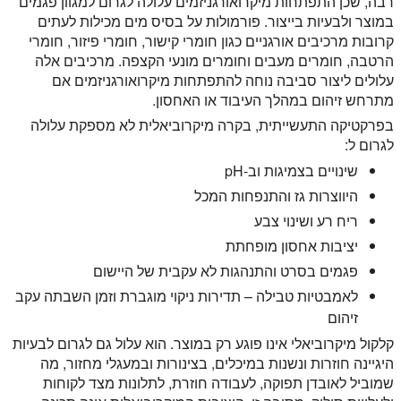
רבה, שכן התפתחות מיקרואורגניזמים עלולה לגרום למגוון פגמים
במוצר ולבעיות בייצור. פורמולות על בסיס מים מכילות לעתים
קרובות מרכיבים אורגניים כגון חומרי קישור, חומרי פיזור, חומרי
הרטבה, חומרים מעבים וחומרים מונעי הקצפה. מרכיבים אלה
עלולים ליצור סביבה נוחה להתפתחות מיקרואורגניזמים אם
מתרחש זיהום במהלך העיבוד או האחסון.
בפרקטיקה התעשייתית, בקרה מיקרוביאלית לא מספקת עלולה
לגרום ל:
שינויים בצמיגות וב-pH
היווצרות גז והתנפחות המכל
ריח רע ושינוי צבע
יציבות אחסון מופחתת
פגמים בסרט והתנהגות לא עקבית של היישום
לאמבטיות טבילה – תדירות ניקוי מוגברת וזמן השבתה עקב
זיהום
קלקול מיקרוביאלי אינו פוגע רק במוצר. הוא עלול גם לגרום לבעיות
היגיינה חוזרות ונשנות במיכלים, בצינורות ובמעגלי מחזור, מה
שמוביל לאובדן תפוקה, לעבודה חוזרת, לתלונות מצד לקוחות