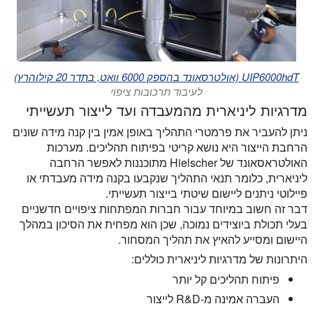
UIP6000hdT (אולטרסאונד בהספק 6000 וואט, בתדר 20 קילוהרץ)
לעיבוד תרכובות ציפוי
מדרגיות ליניארית מהמעבדה ועד לייצור תעשייתי
ניתן להעביר את פרמטרי התהליך באופן אמין בין קנה מידה שונים
הרחבת הייצור היא נושא קריטי בפיתוח תהליכים. מערכות
האולטראסאונד של Hielscher מתוכננות לאפשר הרחבה
ליניארית, כלומר תנאי התהליך שנקבעו בקנה מידה מעבדתי או
פיילוטי ניתנים ליישום שיטתי בייצור תעשייתי.
דבר זה חשוב במיוחד עבור חברות המפתחות ציפויים חדשניים
בעלי תכולת ביוצידים נמוכה, שכן הוא מפחית את הסיכון במהלך
היישום ומסייע להאיץ את תהליך המסחור.
היתרונות של מדרגיות ליניארית כוללים:
פיתוח תהליכים קל יותר
העברה אמינה מ-R&D לייצור