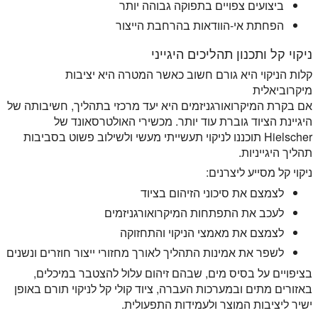
ביצועים צפויים בתפוקה גבוהה יותר
הפחתת אי-הוודאות בהרחבת הייצור
ניקוי קל ותכנון תהליכים היגייני
קלות הניקוי היא גורם חשוב כאשר המטרה היא יציבות
מיקרוביאלית
אם בקרת המיקרואורגניזמים היא יעד מרכזי בתהליך, חשיבותה של
היגיינת הציוד גוברת עוד יותר. מכשירי האולטרסאונד של
Hielscher תוכננו לניקוי תעשייתי מעשי ולשילוב פשוט בסביבות
תהליך היגייניות.
ניקוי קל מסייע ליצרנים:
לצמצם את סיכוני הזיהום בציוד
לעכב את התפתחות המיקרואורגניזמים
לצמצם את מאמצי הניקוי והתחזוקה
לשפר את אמינות התהליך לאורך מחזורי ייצור חוזרים ונשנים
בציפויים על בסיס מים, שבהם זיהום עלול להצטבר במיכלים,
באזורים מתים ובמערכות העברה, ציוד קולי קל לניקוי תורם באופן
ישיר ליציבות המוצר ולעמידות התפעולית.