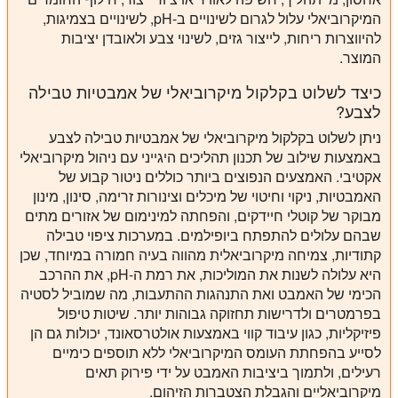
המיקרוביאלי עלול לגרום לשינויים ב-pH, לשינויים בצמיגות,
להיווצרות ריחות, לייצור גזים, לשינוי צבע ולאובדן יציבות
המוצר.
כיצד לשלוט בקלקול מיקרוביאלי של אמבטיות טבילה
לצבע?
ניתן לשלוט בקלקול מיקרוביאלי של אמבטיות טבילה לצבע
באמצעות שילוב של תכנון תהליכים היגייני עם ניהול מיקרוביאלי
אקטיבי. האמצעים הנפוצים ביותר כוללים ניטור קבוע של
האמבטיות, ניקוי וחיטוי של מיכלים וצינורות זרימה, סינון, מינון
מבוקר של קוטלי חיידקים, והפחתה למינימום של אזורים מתים
שבהם עלולים להתפתח ביופילמים. במערכות ציפוי טבילה
קתודיות, צמיחה מיקרוביאלית מהווה בעיה חמורה במיוחד, שכן
היא עלולה לשנות את המוליכות, את רמת ה-pH, את ההרכב
הכימי של האמבט ואת התנהגות ההתעבות, מה שמוביל לסטיה
בפרמטרים ולדרישות תחזוקה גבוהות יותר. שיטות טיפול
פיזיקליות, כגון עיבוד קווי באמצעות אולטרסאונד, יכולות גם הן
לסייע בהפחתת העומס המיקרוביאלי ללא תוספים כימיים
רעילים, ולתמוך ביציבות האמבט על ידי פירוק תאים
מיקרוביאליים והגבלת הצטברות הזיהום.