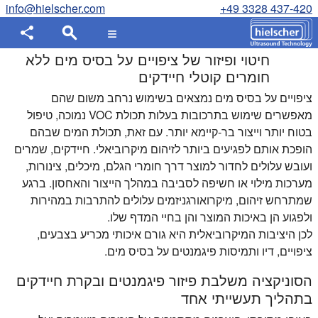
info@hielscher.com
+49 3328 437-420
חיטוי ופיזור של ציפויים על בסיס מים ללא
חומרים קוטלי חיידקים
ציפויים על בסיס מים נמצאים בשימוש נרחב משום שהם
מאפשרים שימוש בתרכובות בעלות תכולת VOC נמוכה, טיפול
בטוח יותר וייצור בר-קיימא יותר. עם זאת, תכולת המים שבהם
הופכת אותם לפגיעים ביותר לזיהום מיקרוביאלי. חיידקים, שמרים
ועובש עלולים לחדור למוצר דרך חומרי הגלם, מיכלים, צינורות,
מערכות מילוי או חשיפה לסביבה במהלך הייצור והאחסון. ברגע
שמתרחש זיהום, מיקרואורגניזמים עלולים להתרבות במהירות
ולפגוע הן באיכות המוצר והן בחיי המדף שלו.
לכן היציבות המיקרוביאלית היא גורם איכותי מכריע בצבעים,
ציפויים, דיו ותמיסות פיגמנטים על בסיס מים.
הסוניקציה משלבת פיזור פיגמנטים ובקרת חיידקים
בתהליך תעשייתי אחד