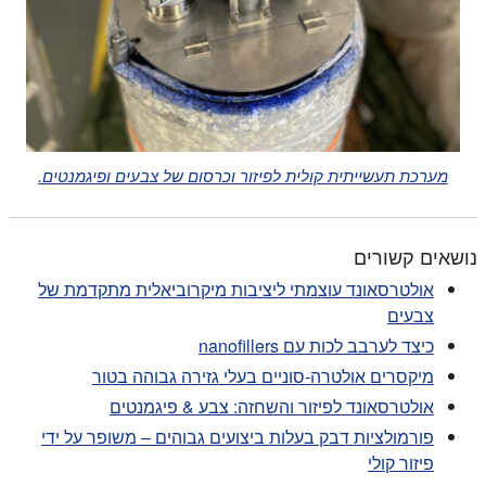
מערכת תעשייתית קולית לפיזור וכרסום של צבעים ופיגמנטים.
נושאים קשורים
אולטרסאונד עוצמתי ליציבות מיקרוביאלית מתקדמת של
צבעים
כיצד לערבב לכות עם nanofillers
מיקסרים אולטרה-סוניים בעלי גזירה גבוהה בטור
אולטרסאונד לפיזור והשחזה: צבע & פיגמנטים
פורמולציות דבק בעלות ביצועים גבוהים – משופר על ידי
פיזור קולי