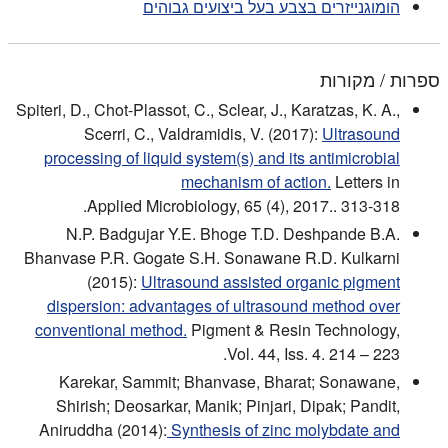
הומוגנייזרים בצבע בעל ביצועים גבוהים
ספרות / מקורות
Spiteri, D., Chot-Plassot, C., Sclear, J., Karatzas, K. A.,
Scerri, C., Valdramidis, V. (2017):
Ultrasound
processing of liquid system(s) and its antimicrobial
mechanism of action.
Letters in
Applied Microbiology, 65 (4), 2017.. 313-318.
N.P. Badgujar Y.E. Bhoge T.D. Deshpande B.A.
Bhanvase P.R. Gogate S.H. Sonawane R.D. Kulkarni
(2015):
Ultrasound assisted organic pigment
dispersion: advantages of ultrasound method over
conventional method.
Pigment & Resin Technology,
Vol. 44, Iss. 4. 214 – 223.
Karekar, Sammit; Bhanvase, Bharat; Sonawane,
Shirish; Deosarkar, Manik; Pinjari, Dipak; Pandit,
Aniruddha (2014):
Synthesis of zinc molybdate and