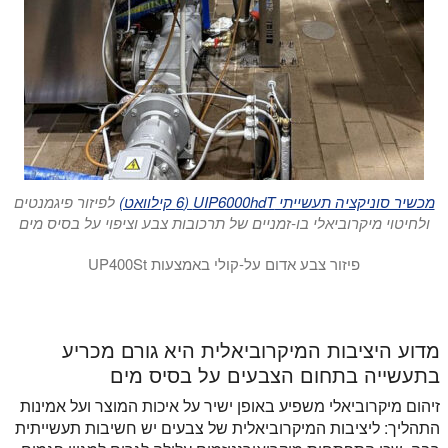
מכשיר סוניקציה תעשייתי UIP6000hdT (6 קילוואט)
לפיזור פיגמנטים
ולחיטוי מיקרוביאלי בו-זמניים של תרכובות צבע וציפוי על בסיס מים
פיזור צבע אדום על-קולי באמצעות UP400St
הסרטון מדגים פיזור אולטראסוני של פיגמנטים בצבע אדום באמצעות מכשיר ה-UP400St עם מתמר S24d
מדוע היציבות המיקרוביאלית היא גורם מכריע
בתעשייה בתחום הצבעים על בסיס מים
זיהום מיקרוביאלי משפיע באופן ישיר על איכות המוצר ועל אמינות
התהליך: ליציבות המיקרוביאלית של צבעים יש חשיבות תעשייתית