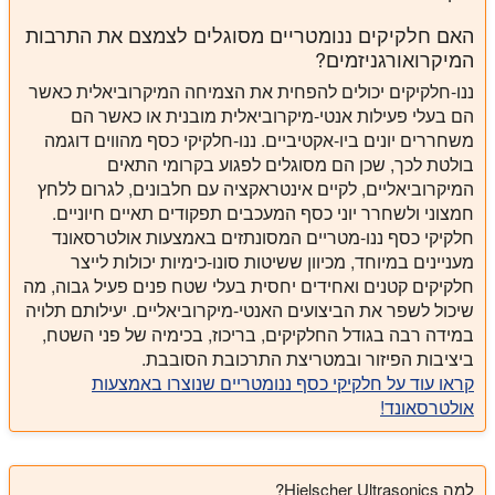
האם חלקיקים ננומטריים מסוגלים לצמצם את התרבות
המיקרואורגניזמים?
ננו-חלקיקים יכולים להפחית את הצמיחה המיקרוביאלית כאשר
הם בעלי פעילות אנטי-מיקרוביאלית מובנית או כאשר הם
משחררים יונים ביו-אקטיביים. ננו-חלקיקי כסף מהווים דוגמה
בולטת לכך, שכן הם מסוגלים לפגוע בקרומי התאים
המיקרוביאליים, לקיים אינטראקציה עם חלבונים, לגרום ללחץ
חמצוני ולשחרר יוני כסף המעכבים תפקודים תאיים חיוניים.
חלקיקי כסף ננו-מטריים המסונתזים באמצעות אולטרסאונד
מעניינים במיוחד, מכיוון ששיטות סונו-כימיות יכולות לייצר
חלקיקים קטנים ואחידים יחסית בעלי שטח פנים פעיל גבוה, מה
שיכול לשפר את הביצועים האנטי-מיקרוביאליים. יעילותם תלויה
במידה רבה בגודל החלקיקים, בריכוז, בכימיה של פני השטח,
ביציבות הפיזור ובמטריצת התרכובת הסובבת.
קראו עוד על חלקיקי כסף ננומטריים שנוצרו באמצעות
אולטרסאונד!
למה Hielscher Ultrasonics?