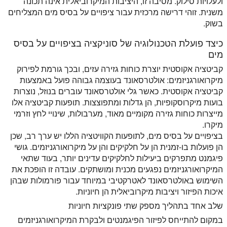
ולעלויות סילוק. מסיבה זו, היציבות המיקרוביאלית אינה תכונה
משנית. זוהי דרישה מרכזית עבור ציפויים על בסיס מים המצליחים
בשוק.
כיצד פועלת הטכנולוגיה של סוניקציה בציפויים על בסיס
מים
קביטציה אקוסטית יוצרת כוחות גזירה עזים, ובכך גורמת לפירוק
מיקרואורגניזמים: אולטרסאונד בעוצמה גבוהה פועל באמצעות
קביטציה אקוסטית. כאשר גלי אולטרסאונד עוברים בנוזל, נוצרות
בועות מיקרוסקופיות, הן גדלות ומתפוצצות. תופעות קביטציה אלו
מייצרות כוחות גזירה מקומיים מאוד, מערבולות, שינויי לחץ וזרמי
מיקרו.
בציפויים על בסיס מים, לתופעות הקוויטציה הללו יש ערך רב, שכן
הן פועלות בו-זמנית הן על חלקיקים והן על מיקרואורגניזמים. גושי
פיגמנט מתפרקים ביעילות לחלקיקים עדינים יותר, בעוד שתאי
המיקרואורגניזמים נפגעים מכנית ומושתקים. עובדה זו הופכת את
השימוש באולטרסאונד לאטרקטיבי במיוחד עבור פורמולות שבהן
איכות הפיזור ויציבות מיקרוביאלית הן חיוניות.
שלב אחד בתהליך מספק שתי פונקציות חיוניות
במקום להתייחס לפיזור הפיגמנטים ולבקרת המיקרואורגניזמים