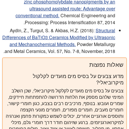
zinc phosphomolybdate nanopigments by an
ultrasound assisted route: Advantage over
conventional method.
Chemical Engineering and
Processing: Process Intensification 87, 2014.
Aydin, Z., Turgut, S. & Akbas, H.Z. (2018):
Structural
Differences of BaTiO3 Ceramics Modified by Ultrasonic
and Mechanochemical Methods.
Powder Metallurgy
and Metal Ceramics, Vol. 57, No. 7-8, November, 2018.
שאלות נפוצות
מדוע צבעים על בסיס מים מועדים לקלקול
מיקרוביאלי?
צבעים על בסיס מים מועדים לקלקול מיקרוביאלי, שכן השלב
המימי שלהם מספק את הלחות הדרושה להתפתחות חיידקים,
שמרים ועובש. בנוסף, מרכיבים רבים בצבע, כגון חומרי קישור,
חומרים מעבים, חומרים מפזרים, חומרים מונעי הקצפה
ותוספים אורגניים אחרים, יכולים לשמש כמקורות פחמן ואנרגיה
למיקרואורגניזמים. ברגע שזיהום חודר דרך חומרי גלם, מיכלי
אחסון, מי תהליך, חשיפה לאוויר או ציוד ייצור, חילוף החומרים