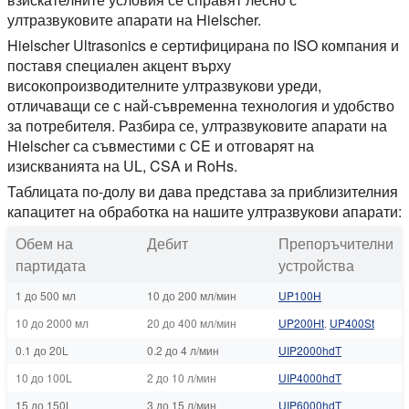
ултразвуковите апарати на Hielscher.
Hielscher Ultrasonics е сертифицирана по ISO компания и
поставя специален акцент върху
високопроизводителните ултразвукови уреди,
отличаващи се с най-съвременна технология и удобство
за потребителя. Разбира се, ултразвуковите апарати на
Hielscher са съвместими с CE и отговарят на
изискванията на UL, CSA и RoHs.
Таблицата по-долу ви дава представа за приблизителния
капацитет на обработка на нашите ултразвукови апарати:
Обем на
Дебит
Препоръчителни
партидата
устройства
1 до 500 мл
10 до 200 мл/мин
UP100H
10 до 2000 мл
20 до 400 мл/мин
UP200Ht
,
UP400St
0.1 до 20L
0.2 до 4 л/мин
UIP2000hdT
10 до 100L
2 до 10 л/мин
UIP4000hdT
15 до 150L
3 до 15 л/мин
UIP6000hdT