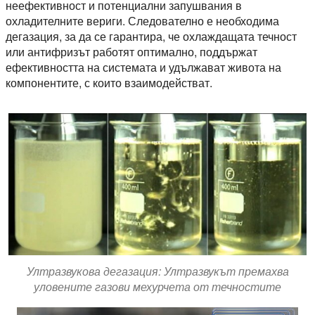
неефективност и потенциални запушвания в
охладителните вериги. Следователно е необходима
дегазация, за да се гарантира, че охлаждащата течност
или антифризът работят оптимално, поддържат
ефективността на системата и удължават живота на
компонентите, с които взаимодействат.
Ултразвукова дегазация: Ултразвукът премахва
уловените газови мехурчета от течностите