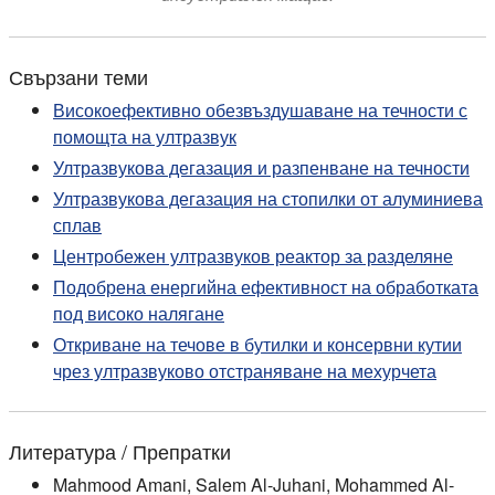
Свързани теми
Високоефективно обезвъздушаване на течности с
помощта на ултразвук
Ултразвукова дегазация и разпенване на течности
Ултразвукова дегазация на стопилки от алуминиева
сплав
Центробежен ултразвуков реактор за разделяне
Подобрена енергийна ефективност на обработката
под високо налягане
Откриване на течове в бутилки и консервни кутии
чрез ултразвуково отстраняване на мехурчета
Литература / Препратки
Mahmood Amani, Salem Al-Juhani, Mohammed Al-