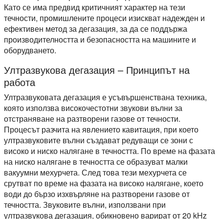
Като се има предвид критичният характер на тези
течности, промишлените процеси изискват надежден и
ефективен метод за дегазация, за да се поддържа
производителността и безопасността на машините и
оборудването.
Ултразвукова дегазация – Принципът на
работа
Ултразвуковата дегазация е усъвършенствана техника,
която използва високочестотни звукови вълни за
отстраняване на разтворени газове от течности.
Процесът разчита на явлението кавитация, при което
ултразвуковите вълни създават редуващи се зони с
високо и ниско налягане в течността. По време на фазата
на ниско налягане в течността се образуват малки
вакуумни мехурчета. След това тези мехурчета се
срутват по време на фазата на високо налягане, което
води до бързо изхвърляне на разтворени газове от
течността. Звуковите вълни, използвани при
ултразвукова дегазация, обикновено варират от 20 kHz