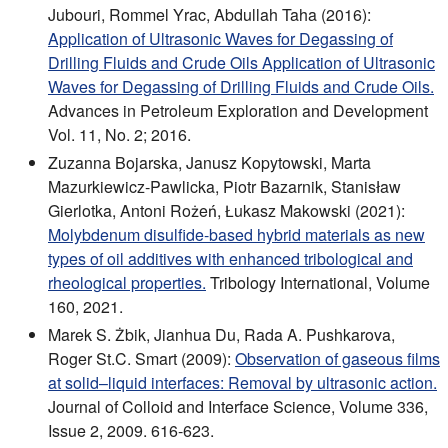
Jubouri, Rommel Yrac, Abdullah Taha (2016):
Application of Ultrasonic Waves for Degassing of
Drilling Fluids and Crude Oils Application of Ultrasonic
Waves for Degassing of Drilling Fluids and Crude Oils.
Advances in Petroleum Exploration and Development
Vol. 11, No. 2; 2016.
Zuzanna Bojarska, Janusz Kopytowski, Marta
Mazurkiewicz-Pawlicka, Piotr Bazarnik, Stanisław
Gierlotka, Antoni Rożeń, Łukasz Makowski (2021):
Molybdenum disulfide-based hybrid materials as new
types of oil additives with enhanced tribological and
rheological properties.
Tribology International, Volume
160, 2021.
Marek S. Żbik, Jianhua Du, Rada A. Pushkarova,
Roger St.C. Smart (2009):
Observation of gaseous films
at solid–liquid interfaces: Removal by ultrasonic action.
Journal of Colloid and Interface Science, Volume 336,
Issue 2, 2009. 616-623.