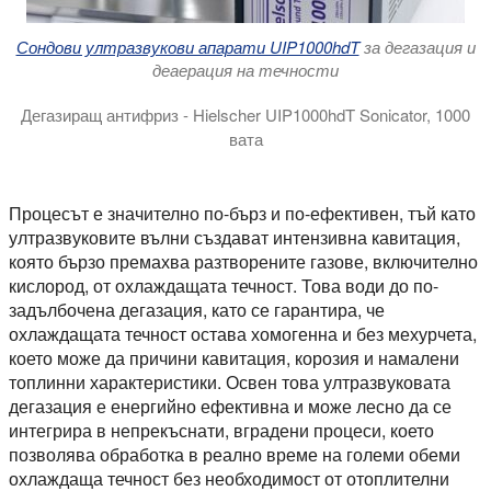
Сондови ултразвукови апарати UIP1000hdT
за дегазация и
деаерация на течности
Дегазиращ антифриз - Hielscher UIP1000hdT Sonicator, 1000
вата
В това видео демонстрираме мощните възможности за дегаз
Процесът е значително по-бърз и по-ефективен, тъй като
ултразвуковите вълни създават интензивна кавитация,
която бързо премахва разтворените газове, включително
кислород, от охлаждащата течност. Това води до по-
задълбочена дегазация, като се гарантира, че
охлаждащата течност остава хомогенна и без мехурчета,
което може да причини кавитация, корозия и намалени
топлинни характеристики. Освен това ултразвуковата
дегазация е енергийно ефективна и може лесно да се
интегрира в непрекъснати, вградени процеси, което
позволява обработка в реално време на големи обеми
охлаждаща течност без необходимост от отоплителни