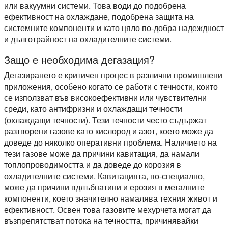
или вакуумни системи. Това води до подобрена
ефективност на охлаждане, подобрена защита на
системните компоненти и като цяло по-добра надеждност
и дълготрайност на охладителните системи.
Защо е необходима дегазация?
Дегазирането е критичен процес в различни промишлени
приложения, особено когато се работи с течности, които
се използват във високоефективни или чувствителни
среди, като антифризни и охлаждащи течности
(охлаждащи течности). Тези течности често съдържат
разтворени газове като кислород и азот, което може да
доведе до няколко оперативни проблема. Наличието на
тези газове може да причини кавитация, да намали
топлопроводимостта и да доведе до корозия в
охладителните системи. Кавитацията, по-специално,
може да причини вдлъбнатини и ерозия в металните
компоненти, което значително намалява техния живот и
ефективност. Освен това газовите мехурчета могат да
възпрепятстват потока на течността, причинявайки