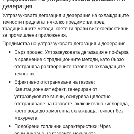
деаерация
Ултразвуковата дегазация и деаерация на охлаждащите
течности предлагат няколко предимства пред
традиционните методи, което ги прави високоефективни
за промишлени приложения.
Предимства на ултразвуковата дегазация и деаерация
Бърз процес:
Ултразвуковата дегазация е по-бърза
в сравнение с традиционните методи, като бързо
отстранява разтворените газове от охлаждащите
течности.
Ефективно отстраняване на газове:
Кавитационният ефект, генериран от
ултразвуковите вълни, осигурява цялостно
отстраняване на газовете, включително кислорода,
което води до хомогенна охлаждаща течност без
мехурчета.
Подобрени топлинни характеристики:
Чрез
елиминиране на газовите мехурчета,