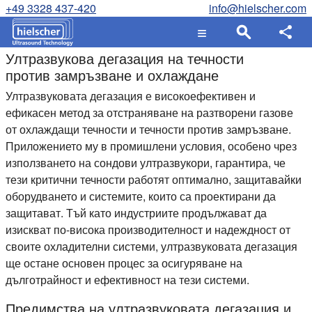
+49 3328 437-420
info@hielscher.com
Ултразвукова дегазация на течности
против замръзване и охлаждане
Ултразвуковата дегазация е високоефективен и
ефикасен метод за отстраняване на разтворени газове
от охлаждащи течности и течности против замръзване.
Приложението му в промишлени условия, особено чрез
използването на сондови ултразвукори, гарантира, че
тези критични течности работят оптимално, защитавайки
оборудването и системите, които са проектирани да
защитават. Тъй като индустриите продължават да
изискват по-висока производителност и надеждност от
своите охладителни системи, ултразвуковата дегазация
ще остане основен процес за осигуряване на
дълготрайност и ефективност на тези системи.
Предимства на ултразвуковата дегазация и