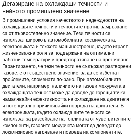
Дегазиране на охлаждащи течности и
нейното промишлено значение
В промишлени условия качеството и надеждността на
охлаждащите течности и течностите против замръзване
са от първостепенно значение. Тези течности се
използват широко в автомобилната, космическата,
електрониката и тежкото машиностроене, където играят
жизненоважна роля за поддържане на оптимални
работни температури и предотвратяване на прегряване.
Гарантирането, че тези течности не съдържат разтворени
газове, е от съществено значение, за да се избегнат
проблемите, споменати по-рано. При автомобилните
двигатели, например, наличието на газови мехурчета в
охлаждащата течност може да доведе до горещи точки,
намалявайки ефективността на охлаждане на двигателя
и потенциално причинявайки повреда на двигателя. В
електрониката, където охлаждащите течности се
използват за разсейване на топлината от чувствителните
компоненти, газовите мехурчета могат да доведат до
локализирано нагряване и повреда на компонентите.