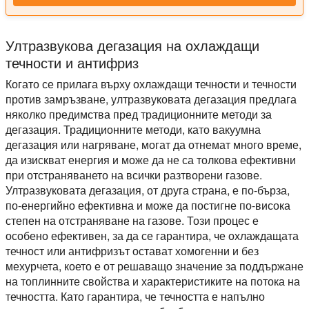
Ултразвукова дегазация на охлаждащи
течности и антифриз
Когато се прилага върху охлаждащи течности и течности
против замръзване, ултразвуковата дегазация предлага
няколко предимства пред традиционните методи за
дегазация. Традиционните методи, като вакуумна
дегазация или нагряване, могат да отнемат много време,
да изискват енергия и може да не са толкова ефективни
при отстраняването на всички разтворени газове.
Ултразвуковата дегазация, от друга страна, е по-бърза,
по-енергийно ефективна и може да постигне по-висока
степен на отстраняване на газове. Този процес е
особено ефективен, за да се гарантира, че охлаждащата
течност или антифризът остават хомогенни и без
мехурчета, което е от решаващо значение за поддържане
на топлинните свойства и характеристиките на потока на
течността. Като гарантира, че течността е напълно