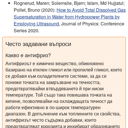
Rognerud, Maren; Solemslie, Bjørn; Islam, Md Hujjatul;
Pollet, Bruno (2020):
How to Avoid Total Dissolved Gas
Supersaturation in Water from Hydropower Plants by
Employing Ultrasound.
Journal of Physics: Conference
Series 2020.
Често задавани въпроси
Какво е антифриз?
Антифризът е химично вещество, обикновено
базирано на етилен гликол или пропилей гликол, което
се добавя към охладителните системи, за да се
понижи точката на замръзване на течността,
предотвратявайки втвърдяването й при ниски
температури. Той също така повишава точката на
кипене, позволявайки на охлаждащата течност да
работи ефективно в по-широк температурен
диапазон. В допълнение към топлинните си свойства,
антифризът често съдържа добавки, които
предотвратяват корозията и инхибират образуването