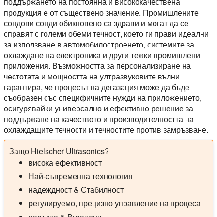
поддържането на постоянна и висококачествена
продукция е от съществено значение. Промишлените
сондови сонди обикновено са здрави и могат да се
справят с големи обеми течност, което ги прави идеални
за използване в автомобилостроенето, системите за
охлаждане на електроника и други тежки промишлени
приложения. Възможността за персонализиране на
честотата и мощността на ултразвуковите вълни
гарантира, че процесът на дегазация може да бъде
съобразен със специфичните нужди на приложението,
осигурявайки универсално и ефективно решение за
поддържане на качеството и производителността на
охлаждащите течности и течностите против замръзване.
Защо Hielscher Ultrasonics?
висока ефективност
Най-съвременна технология
надеждност & Стабилност
регулируемо, прецизно управление на процеса
партида & Вградени