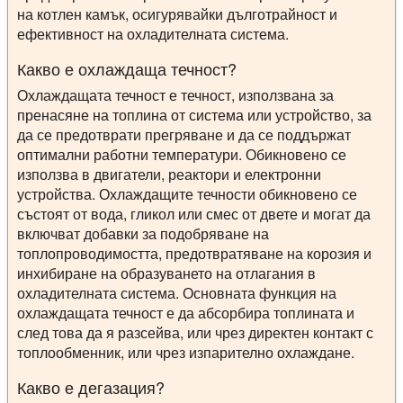
на котлен камък, осигурявайки дълготрайност и
ефективност на охладителната система.
Какво е охлаждаща течност?
Охлаждащата течност е течност, използвана за
пренасяне на топлина от система или устройство, за
да се предотврати прегряване и да се поддържат
оптимални работни температури. Обикновено се
използва в двигатели, реактори и електронни
устройства. Охлаждащите течности обикновено се
състоят от вода, гликол или смес от двете и могат да
включват добавки за подобряване на
топлопроводимостта, предотвратяване на корозия и
инхибиране на образуването на отлагания в
охладителната система. Основната функция на
охлаждащата течност е да абсорбира топлината и
след това да я разсейва, или чрез директен контакт с
топлообменник, или чрез изпарително охлаждане.
Какво е дегазация?