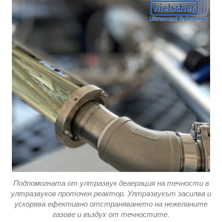
Подпомогната от ултразвук деаерация на течности в
ултразвуков проточен реактор. Ултразвукът засилва и
ускорява ефективно отстраняването на нежеланите
газове и въздух от течностите.