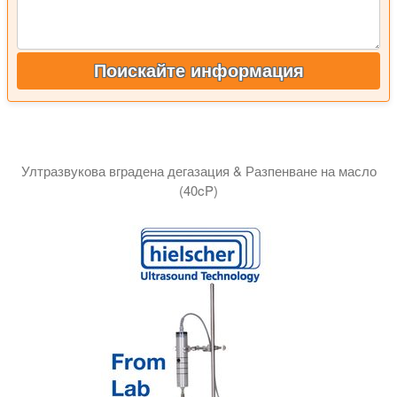
Поискайте информация
Ултразвукова вградена дегазация & Разпенване на масло
(40cP)
Това видео демонстрира ефективната дегазация на вискозн