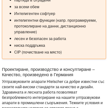
за всеки обем
Интелигентен софтуер
интелигентни функции (напр. програмируеми,
протоколиране на данни, дистанционно
управление)
лесен и безопасен за работа
ниска поддръжка
CIP (почистване на място)
Проектиране, производство и консултиране –
Качество, произведено в Германия
Ултразвуковите апарати Hielscher са добре известни със
своите най-високи стандарти за качество и дизайн.
Здравината и лесната работа позволяват
безпроблемното интегриране на нашите ултразвукови
апарати в промишлени съоръжения. Тежките условия и
взискателните условия се справят лесно с