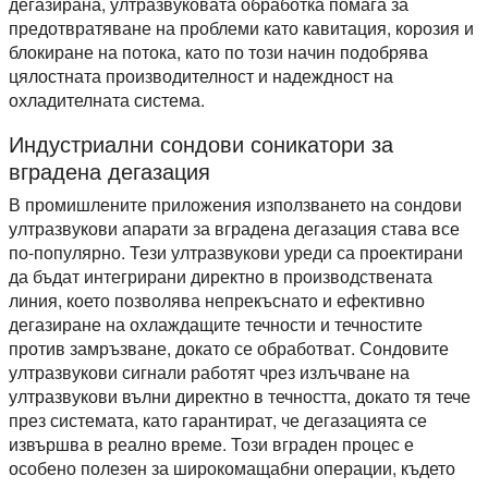
дегазирана, ултразвуковата обработка помага за
предотвратяване на проблеми като кавитация, корозия и
блокиране на потока, като по този начин подобрява
цялостната производителност и надеждност на
охладителната система.
Индустриални сондови соникатори за
вградена дегазация
В промишлените приложения използването на сондови
ултразвукови апарати за вградена дегазация става все
по-популярно. Тези ултразвукови уреди са проектирани
да бъдат интегрирани директно в производствената
линия, което позволява непрекъснато и ефективно
дегазиране на охлаждащите течности и течностите
против замръзване, докато се обработват. Сондовите
ултразвукови сигнали работят чрез излъчване на
ултразвукови вълни директно в течността, докато тя тече
през системата, като гарантират, че дегазацията се
извършва в реално време. Този вграден процес е
особено полезен за широкомащабни операции, където