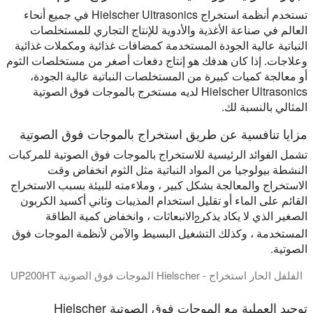
تستخدم أنظمة استخراج Hielscher Ultrasonics في جميع أنحاء
العالم في صناعة الأغذية والأدوية للإنتاج التجاري للمستخلصات
النباتية عالية الجودة المستخدمة كمضافات غذائية ومكملات غذائية
وعلاجات. إذا كان هدفك هو إنتاج دفعات أصغر من مستخلصات الثوم
أو معالجة كميات كبيرة من المستخلصات النباتية عالية الجودة،
Hielscher Ultrasonics لديه مستخرج بالموجات فوق الصوتية
المثالي بالنسبة لك.
مزايا تنافسية عن طريق استخراج بالموجات فوق الصوتية
تشمل الفوائد الرئيسية للاستخراج بالموجات فوق الصوتية للمركبات
النشطة بيولوجيا من المواد النباتية مثل الثوم انخفاض وقت
الاستخراج والمعالجة بشكل كبير ، وملاءمته للبيئة بسبب الاستخراج
القائم على الماء أو تقليل استخدام المذيبات وثاني أكسيد الكربون
الصغير الذي لا يكاد يذكر
الانبعاثات ، وانخفاض كمية الطاقة
2
المستخدمة ، وكذلك التشغيل البسيط والآمن لأنظمة الموجات فوق
الصوتية.
الفلفل الحار استخراج - Hielscher الموجات فوق الصوتية UP200HT
هل ترغب في إنتاج مستخلصات التوابل أو الصلصات الخاصة بك؟ سواء لمطبخ المطعم، الشيف سوس طموح أو للمصنعين التجاريين، مع معدات الم
توحيد العملية مع الموجات فوق الصوتية Hielscher