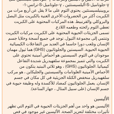
γ-جلوتاميل-S-أليلسيستئين ، γ-جلوتاميل-S-ترانس-1-
بروبينيلسيستئين. يحتوي الثوم على ما لا يقل عن أربع مرات من
الكبريت أكثر من الخضروات الأخرى الغنية بالكبريت مثل البصل
والبروكلي والقرنبيط. هذه المركبات المحتوية على الكبريت
تعطي الثوم رائحته وطعمه اللاذع.
تسمى الجزيئات الحيوية المحتوية على الكبريت مركبات الكبريت
وتنتمي إلى مجموعة الثيول. توجد في جميع أنسجة وخلايا جسم
الإنسان وتلعب دورا حاسما في العديد من التفاعلات الكيميائية
الحيوية الحيوية. السيستين والجلوتاثيون (GHS) هما ثيول مهمان
موجودان في الثوم. السيستين هو أحماض أمينية تحتوي على
الكبريت والتي تتميز بمجموعة سلفهيدريل شديدة التفاعل
كيميائيا. الجلوتاثيون (GHS) ، وهو ثلاثي الببتيد يتكون من
الأحماض الأمينية الغلوتامات والسيستين والجليكاين ، هو مركب
سلفهيدريل منخفض الكتلة الجزيئية في كل مكان في جسم
الإنسان. يعمل الجلوتاثيون كمضاد للأكسدة وله وظيفة حيوية في
جسم الإنسان (على سبيل المثال ، جهاز المناعة).
الأليسين
الأليسين هو واحد من أهم الجزيئات الحيوية في الثوم التي تظهر
تأثيرات مختلفة لتعزيز الصحة. الأليسين غير موجود في فص