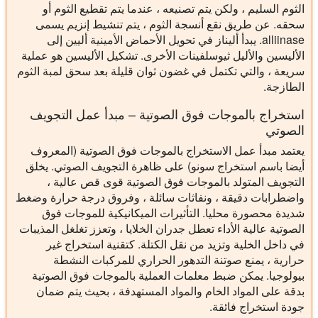
الثوم السليم ، ولكن يتم تصنيعه ، عندما يتم تقطيع الثوم أو
سحقه. عن طريق نقع أنسجة الثوم ، يتم تنشيط إنزيم يسمى
alliinase. يبدأ أليناز في تحويل الأحماض الأمينية أليين إلى
الأليسين والأليل ثيوسلفينات الأخرى. تشكيل الأليسين هو عملية
سريعة ، والتي تكتمل في غضون ثوان قليلة بعد سحق لمبة الثوم
الطازجة.
استخراج بالموجات فوق الصوتية – مبدأ عمل التجويف
الصوتي
يعتمد مبدأ عمل الاستخراج بالموجات فوق الصوتية (المعروف
أيضا باسم استخراج سونو) على ظاهرة التجويف الصوتي. يخلق
التجويف المتولد بالموجات فوق الصوتية قوى قص عالية ،
واضطرابات دقيقة ، ونفاثات سائلة ، وفروق درجة حرارة وضغط
شديدة محصورة محليا. التأثيرات الميكانيكية للموجات فوق
الصوتية عالية الأداء تعطل جدران الخلايا ، وتعزز تغلغل المذيبات
في داخل الخلية وتزيد من نقل الكتلة. كتقنية استخراج غير
حرارية ، يمنع صوتنة التدهور الحراري للمركبات النشطة
بيولوجيا. يمكن ضبط معلمات العملية بالموجات فوق الصوتية
بدقة على المواد الخام والمواد المستهدفة ، بحيث يتم ضمان
جودة استخراج فائقة.