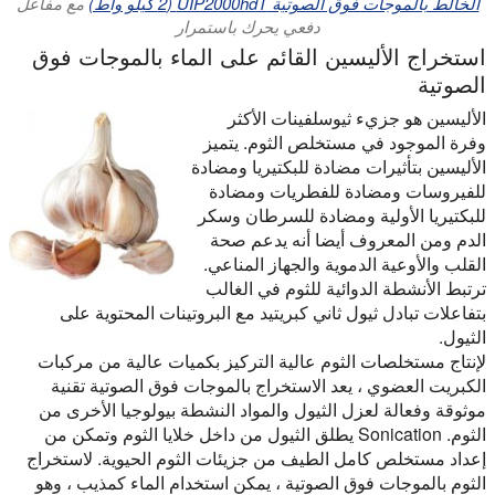
الخالط بالموجات فوق الصوتية UIP2000hdT (2 كيلو واط)
مع مفاعل
دفعي يحرك باستمرار
استخراج الأليسين القائم على الماء بالموجات فوق
الصوتية
الأليسين هو جزيء ثيوسلفينات الأكثر
وفرة الموجود في مستخلص الثوم. يتميز
الأليسين بتأثيرات مضادة للبكتيريا ومضادة
للفيروسات ومضادة للفطريات ومضادة
للبكتيريا الأولية ومضادة للسرطان وسكر
الدم ومن المعروف أيضا أنه يدعم صحة
القلب والأوعية الدموية والجهاز المناعي.
ترتبط الأنشطة الدوائية للثوم في الغالب
بتفاعلات تبادل ثيول ثاني كبريتيد مع البروتينات المحتوية على
الثيول.
لإنتاج مستخلصات الثوم عالية التركيز بكميات عالية من مركبات
الكبريت العضوي ، يعد الاستخراج بالموجات فوق الصوتية تقنية
موثوقة وفعالة لعزل الثيول والمواد النشطة بيولوجيا الأخرى من
الثوم. Sonication يطلق الثيول من داخل خلايا الثوم وتمكن من
إعداد مستخلص كامل الطيف من جزيئات الثوم الحيوية. لاستخراج
الثوم بالموجات فوق الصوتية ، يمكن استخدام الماء كمذيب ، وهو