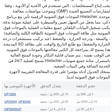
يجب إنتاج المستخلصات ، التي تستخدم في الأغذية أو الأدوية ، وفقا
لممارسات التصنيع الجيدة (GMP) وبموجب مواصفات معالجة
موحدة. Hielscher الموجات فوق الصوتية الرقمية تأتي مع برنامج
ذكي، مما يجعل من السهل تعيين والسيطرة على عملية صوتنة بدقة.
يكتب تسجيل البيانات التلقائي جميع معلمات العملية بالموجات فوق
الصوتية مثل طاقة الموجات فوق الصوتية (الطاقة الكلية والصافية)
، والسعة ، ودرجة الحرارة ، والضغط (عند تركيب مستشعرات درجة
الحرارة والضغط) مع طابع التاريخ والوقت على بطاقة SD المدمجة.
هذا يسمح لك بمراجعة كل الكثير معالجتها بالموجات فوق الصوتية.
في الوقت نفسه ، يتم ضمان قابلية التكاثر وجودة المنتج العالية
باستمرار. متانة جميع صوتيات Hielscher يسمح لعملية 24/7 في
الخدمة الشاقة وفي البيئات الصعبة.
يمنحك الجدول أدناه مؤشرا على قدرة المعالجة التقريبية لأجهزة
الموجات فوق الصوتية لدينا:
حجم الدفعة
معدل التدفق
الأجهزة الموصى بها
1 إلى 500 مل
10 إلى 200 مل / دقيقة
UP100H
10 إلى 2000 مل
20 إلى 400 مل / دقيقة
UP400St
,
UP200Ht
0.1 إلى 20 لتر
0.2 إلى 4 لتر / دقيقة
UIP2000hdT