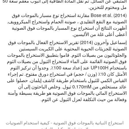
المتبقي عن السائل. تم نقل المادة الطافية إلى أنبوب معقم سعة 50
مل ومختوم للتخزين.
Bose et al. (2014) مقارنة استخراج نوع مسبار بالموجات فوق
الصوتية مع النقع التقليدي ، صوتنة الحمام واستخراج الميكروويف.
أظهرت النتائج أن استخراج نوع المسبار بالموجات فوق الصوتية
أعطى أعلى غلة من الأليسين.
إسماعيل وآخرون (2014) تقرير الاستخراج الفعال بالموجات فوق
الصوتية للجزيئات الحيوية المحتوية على الكبريت السيستين
والجلوتاثيون من بصيلات الثوم. قاموا بتطبيق الاستخراج بالموجات
فوق الصوتية القائمة على الماء لاستخراج الثيول من بصيلات الثوم
باستخدام UP100H عند إعداد سعة 100٪. وجدوا أن تركيز الثوم
الأمثل كان 10٪ (وزن / حجم) في استخراج دورق مفتوح. تم إجراء
القياس الكمي للثيول باستخدام طريقة كاشف إيلمان. حصلوا على
عائد مستخلص من 0.170mM ثيول. وخلص الباحثون إلى أن
الاستخراج المائي بالموجات فوق الصوتية هو طريقة بسيطة وآمنة
وفعالة من حيث التكلفة لعزل الثيول عن الثوم.
استخراج النباتية بالموجات فوق الصوتية - كيفية استخدام الصوتيات
لاستخراج المركبات النباتية