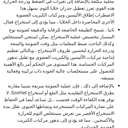
محلية مكثفة بالإضافة إلى تغيرات في الضغط ودرجة الحرارة.
هذه القوى تعزز تعطيل جدران خلايا الثوم. يسهل هذا
الاضطراب إطلاق الأليسين ومركبات الكبريت العضوية
الأخرى المحاصرة داخل الخلايا ، مما يؤدي إلى استخراج فعال.
ثانيا ، تسمح الطبيعة الخاضعة للرقابة والدقيقة لصوتنة نوع
المسبار بتخصيص عملية الاستخراج. يمكن لمنتجي المستخلص
وكذلك الباحث ضبط المعلمات مثل وقت الصوتنة والسعة
ودرجة الحرارة لتحسين ظروف الاستخراج ، وبالتالي تعظيم
إنتاجية مركبات الأليسين والكبريت العضوي مع تقليل تدهور
المركبات الحساسة. هذا المستوى من التحكم أمر بالغ الأهمية
للحصول على مستخلصات عالية الجودة ذات تركيبة وفعالية
متسقة.
بالإضافة إلى ذلك ، فإن عملية الصوتنة سريعة نسبيا مقارنة
بطرق الاستخراج التقليدية مثل النقع أو استخراج Soxhlet. لا
توفر هذه الكفاءة الوقت فحسب ، بل تساعد أيضا في الحفاظ
على نضارة المركبات المستخرجة ونشاطها الحيوي. تقلل مدة
الاستخراج الأقصر من تعرض مستخلص الثوم للحرارة
والأكسجين ، مما قد يؤدي إلى تدهور مركبات الكبريت
العضوي الحساسة.