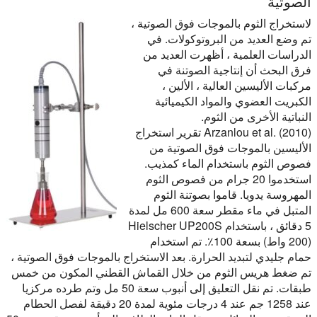
الصوتية
لاستخراج الثوم بالموجات فوق الصوتية ،
تم وضع العديد من البروتوكولات. في
الدراسات العلمية ، أظهرت العديد من
فرق البحث أن إنتاجية الصوتنة في
مركبات الأليسين العالية ، الألين ،
الكبريت العضوي والمواد الكيميائية
النباتية الأخرى من الثوم.
Arzanlou et al. (2010) تقرير استخراج
الأليسين بالموجات فوق الصوتية من
فصوص الثوم باستخدام الماء كمذيب.
استخدموا 20 جرام من فصوص الثوم
المهروسة يدويا. قاموا بصوتنة الثوم
المتبل في ماء مقطر سعة 600 مل لمدة
5 دقائق ، باستخدام Hielscher UP200S
(200 واط) بسعة 100٪. تم استخدام
حمام جليدي لتبديد الحرارة. بعد الاستخراج بالموجات فوق الصوتية ،
تم ضغط هريس الثوم من خلال القماش القطني المكون من خمس
طبقات. تم نقل التعليق إلى أنبوب سعة 50 مل وتم طرده مركزيا
عند 1258 جم عند 4 درجات مئوية لمدة 20 دقيقة لفصل الحطام