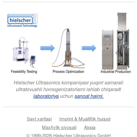
Hielscher Ultrasonics kompaniyasi yuqori samarali
ultratovushli homogenizatorlarni ishlab chiqaradi
laboratoriya
uchun
sanoat hajmi.
Sayt xaritasi
Imprint & Mualliflik huquqi
Maxfiylik siyosati
Aloqa
© 1999-2026 Hielscher Ultrasonics GmbH