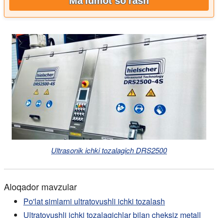
Ma'lumot so'rash
Ultrasonik ichki tozalagich DRS2500
Aloqador mavzular
Po'lat simlarni ultratovushli ichki tozalash
Ultratovushli ichki tozalagichlar bilan cheksiz metall