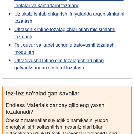
lentalar va kamarlarni tozalang
Uzluksiz ishlab chiqarish liniyalarida arqon simlarini
tozalash
Ultrasonik Inline tozalagichlar bilan mis simlarni
tozalash
Tel, quvur va kabel uchun ultratovushli tozalash
modullari
Ultratovushli inline sim tozalagichlari bilan
galvanizlangan simlarni tozalash
tez-tez so'raladigan savollar
Endless Materials qanday qilib eng yaxshi
tozalanadi?
Cheksiz materiallar suyuqlik dinamikasini yuqori
energiyali sirt faollashtirish mexanizmlari bilan
birlashtirgan uzluksiz ichki jarayonlar yordamida eng