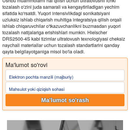
Ushbu muammolarni hal qilish uchun ultratovushli ichki
tozalash o'zini juda samarali va kengaytiriladigan yechim
sifatida ko'rsatdi. Yuqori intensivlikdagi sonikatsiyani
uzluksiz ishlab chiqarish muhitiga integratsiya qilish orqali
ishlab chiqaruvchilar o'tkazuvchanlikni buzmasdan yuqori
tozalash natijalariga erishishlari mumkin. Hielscher
DRS2500-4S kabi tizimlar ultratovush texnologiyasi cheksiz
naychali materiallar uchun tozalash standartlarini qanday
qayta belgilayotganiga misol bo'la oladi.
Ma'lumot so'rovi
Elektron pochta manzili (majburiy)
Mahsulot yoki qiziqish sohasi
Ma'lumot so'rash