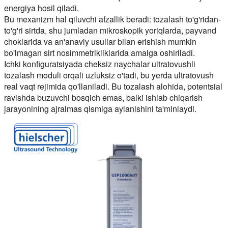
energiya hosil qiladi.
Bu mexanizm hal qiluvchi afzallik beradi: tozalash to'g'ridan-
to'g'ri sirtda, shu jumladan mikroskopik yoriqlarda, payvand
choklarida va an'anaviy usullar bilan erishish mumkin
bo'lmagan sirt nosimmetrikliklarida amalga oshiriladi.
Ichki konfiguratsiyada cheksiz naychalar ultratovushli
tozalash moduli orqali uzluksiz o'tadi, bu yerda ultratovush
real vaqt rejimida qo'llaniladi. Bu tozalash alohida, potentsial
ravishda buzuvchi bosqich emas, balki ishlab chiqarish
jarayonining ajralmas qismiga aylanishini ta'minlaydi.