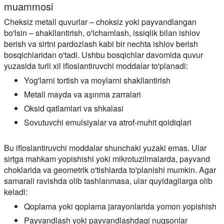
muammosi
Cheksiz metall quvurlar – choksiz yoki payvandlangan
bo'lsin – shakllantirish, o'lchamlash, issiqlik bilan ishlov
berish va sirtni pardozlash kabi bir nechta ishlov berish
bosqichlaridan o'tadi. Ushbu bosqichlar davomida quvur
yuzasida turli xil ifloslantiruvchi moddalar to'planadi:
Yog'larni tortish va moylarni shakllantirish
Metall mayda va aşınma zarralari
Oksid qatlamlari va shkalasi
Sovutuvchi emulsiyalar va atrof-muhit qoldiqlari
Bu ifloslantiruvchi moddalar shunchaki yuzaki emas. Ular
sirtga mahkam yopishishi yoki mikrotuzilmalarda, payvand
choklarida va geometrik o'tishlarda to'planishi mumkin. Agar
samarali ravishda olib tashlanmasa, ular quyidagilarga olib
keladi:
Qoplama yoki qoplama jarayonlarida yomon yopishish
Payvandlash yoki payvandlashdagi nuqsonlar