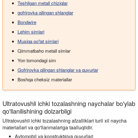
Teshilgan metall chiziqlar
gofrirovka qilingan shlanglar
Bondwire
Lehim simlari
Musiqa po'lat simlari
Qimmatbaho metall simlar
Yon tomondagi sim
Gofrirovka qilingan shlanglar va quvurlar
Boshqa cheksiz materiallar
Ultratovushli ichki tozalashning naychalar bo'ylab
qo'llanilishining dolzarbligi
Ultratovushli ichki tozalashning afzalliklari turli xil naycha
materiallari va qo'llanmalariga taalluqlidir.
Avtomobil va konstruktsiya quvurlari