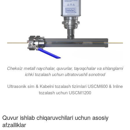
Cheksiz metall naychalar, quvurlar, tayoqchalar va shlanglarni
ichki tozalash uchun ultratovushli sonotrod
Ultrasonik sim & Kabelni tozalash tizimlari USCM600 & Inline
tozalash uchun USCM1200
Ultrasonik simni tozalash modullari USCM600 va USCM1200 ishlab c
Quvur ishlab chiqaruvchilari uchun asosiy
afzalliklar