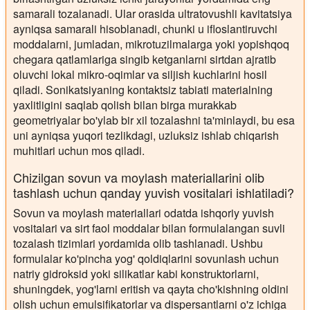
samarali tozalanadi. Ular orasida ultratovushli kavitatsiya
ayniqsa samarali hisoblanadi, chunki u ifloslantiruvchi
moddalarni, jumladan, mikrotuzilmalarga yoki yopishqoq
chegara qatlamlariga singib ketganlarni sirtdan ajratib
oluvchi lokal mikro-oqimlar va siljish kuchlarini hosil
qiladi. Sonikatsiyaning kontaktsiz tabiati materialning
yaxlitligini saqlab qolish bilan birga murakkab
geometriyalar bo'ylab bir xil tozalashni ta'minlaydi, bu esa
uni ayniqsa yuqori tezlikdagi, uzluksiz ishlab chiqarish
muhitlari uchun mos qiladi.
Chizilgan sovun va moylash materiallarini olib
tashlash uchun qanday yuvish vositalari ishlatiladi?
Sovun va moylash materiallari odatda ishqoriy yuvish
vositalari va sirt faol moddalar bilan formulalangan suvli
tozalash tizimlari yordamida olib tashlanadi. Ushbu
formulalar ko'pincha yog' qoldiqlarini sovunlash uchun
natriy gidroksid yoki silikatlar kabi konstruktorlarni,
shuningdek, yog'larni eritish va qayta cho'kishning oldini
olish uchun emulsifikatorlar va dispersantlarni o'z ichiga