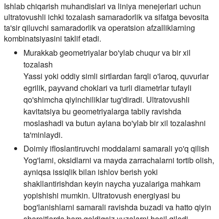
Ishlab chiqarish muhandislari va liniya menejerlari uchun
ultratovushli ichki tozalash samaradorlik va sifatga bevosita
ta'sir qiluvchi samaradorlik va operatsion afzalliklarning
kombinatsiyasini taklif etadi.
Murakkab geometriyalar bo'ylab chuqur va bir xil
tozalash
Yassi yoki oddiy simli sirtlardan farqli o'laroq, quvurlar
egrilik, payvand choklari va turli diametrlar tufayli
qo'shimcha qiyinchiliklar tug'diradi. Ultratovushli
kavitatsiya bu geometriyalarga tabiiy ravishda
moslashadi va butun aylana bo'ylab bir xil tozalashni
ta'minlaydi.
Doimiy ifloslantiruvchi moddalarni samarali yo'q qilish
Yog'larni, oksidlarni va mayda zarrachalarni tortib olish,
ayniqsa issiqlik bilan ishlov berish yoki
shakllantirishdan keyin naycha yuzalariga mahkam
yopishishi mumkin. Ultratovush energiyasi bu
bog'lanishlarni samarali ravishda buzadi va hatto qiyin
sharoitlarda ham qoldiqsiz yuzalarni hosil qiladi.