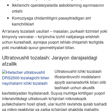
Ikkilamchi operatsiyalarda asboblarning aşınmasının
ortishi
Korroziyaga chidamliligini pasaytiradigan sirt
kamchiliklari
An'anaviy tozalash usullari – masalan, purkash tizimlari yoki
kimyoviy vannalar – ko'pincha izchil natijalarga erishish
uchun kurashadi, ayniqsa yuqori ishlab chiqarish tezligida
yoki murakkab quvur geometriyalari bilan.
Ultratovushli tozalash: Jarayon darajasidagi
afzallik
Ultratovushli ichki tozalash
ifloslantiruvchi moddalarni
ajoyib samaradorlik bilan olib
tashlash uchun akustik
kavitatsiyadan foydalanadi. Suyuq muhitga kiritilgan yuqori
intensivlikdagi ultratovush to'lqinlari mikroskopik
pufakchalarni hosil qiladi, ular kuchli ravishda qulab tushadi
va mikro-reaktivlar va zarba to'lqinlari shaklida mahalliy