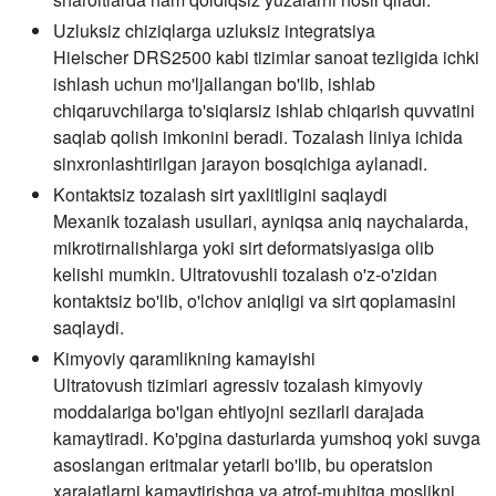
Uzluksiz chiziqlarga uzluksiz integratsiya
Hielscher DRS2500 kabi tizimlar sanoat tezligida ichki
ishlash uchun mo'ljallangan bo'lib, ishlab
chiqaruvchilarga to'siqlarsiz ishlab chiqarish quvvatini
saqlab qolish imkonini beradi. Tozalash liniya ichida
sinxronlashtirilgan jarayon bosqichiga aylanadi.
Kontaktsiz tozalash sirt yaxlitligini saqlaydi
Mexanik tozalash usullari, ayniqsa aniq naychalarda,
mikrotirnalishlarga yoki sirt deformatsiyasiga olib
kelishi mumkin. Ultratovushli tozalash o'z-o'zidan
kontaktsiz bo'lib, o'lchov aniqligi va sirt qoplamasini
saqlaydi.
Kimyoviy qaramlikning kamayishi
Ultratovush tizimlari agressiv tozalash kimyoviy
moddalariga bo'lgan ehtiyojni sezilarli darajada
kamaytiradi. Ko'pgina dasturlarda yumshoq yoki suvga
asoslangan eritmalar yetarli bo'lib, bu operatsion
xarajatlarni kamaytirishga va atrof-muhitga moslikni