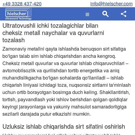
+49 3328 437-420
info@hielscher.com
Ultratovushli ichki tozalagichlar bilan
cheksiz metall naychalar va quvurlarni
tozalash
Zamonaviy metallni qayta ishlashda benuqson sirt sifatiga
bo'lgan talab sim ishlab chiqarishdan ancha kengroq.
Cheksiz metall quvurlar va quvurlar ishlab chiqaruvchilari –
avtomobilsozlik va qurilishdan tortib energetika va aniq
muhandislikgacha bo'lgan sohalarda qo'llaniladi – ishlab
chiqarish liniyasi ichidagi toza, nuqsonsiz sirtlarni ta'minlash
uchun ortib borayotgan bosimga duch keling. Shakllantirish,
tortish, payvandlash yoki ishlov berishdan qolgan qoldiqlar
keyingi jarayonlarga va yakuniy mahsulot samaradorligiga
sezilarli darajada putur etkazishi mumkin.
Uzluksiz ishlab chiqarishda sirt sifatini oshirish