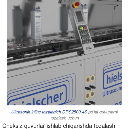
Ultrasonik inline tozalagich DRS2500-4S
po'lat quvurlarni
tozalash uchun
Cheksiz quvurlar ishlab chiqarishda tozalash