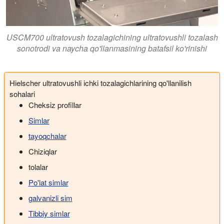
USCM700 ultratovush tozalagichining ultratovushli tozalash
sonotrodi va naycha qo'llanmasining batafsil ko'rinishi
Hielscher ultratovushli ichki tozalagichlarining qo'llanilish
sohalari
Cheksiz profillar
Simlar
tayoqchalar
Chiziqlar
tolalar
Po'lat simlar
galvanizli sim
Tibbiy simlar