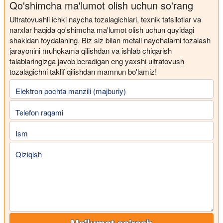
Qo'shimcha ma'lumot olish uchun so'rang
Ultratovushli ichki naycha tozalagichlari, texnik tafsilotlar va
narxlar haqida qo'shimcha ma'lumot olish uchun quyidagi
shakldan foydalaning. Biz siz bilan metall naychalarni tozalash
jarayonini muhokama qilishdan va ishlab chiqarish
talablaringizga javob beradigan eng yaxshi ultratovush
tozalagichni taklif qilishdan mamnun bo'lamiz!
Elektron pochta manzili (majburiy)
Telefon raqami
Ism
Qiziqish