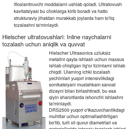
ifloslantiruvchi moddalarni ushlab qoladi. Ultratovush
kavitatsiyasi bu choklarga kirib boradi va hatto
strukturaviy jihatdan murakkab joylarda ham to'liq
tozalashni ta'minlaydi.
Hielscher ultratovushlari: Inline naychalarni
tozalash uchun aniqlik va quvvat
Hielscher Ultrasonics uzluksiz
metallni qayta ishlash uchun maxsus
ishlab chiqilgan ilg'or tizimlarni ishlab
chiqdi. Ularning ichki tozalash
yechimlari yuqori intensivlikdagi
sonikatsiyani mustahkam sanoat
dizayni bilan birlashtiradi, bu esa
qiyin sharoitlarda ishonchli ishlashni
ta'minlaydi.
DRS2500 yuqori o'tkazuvchanlikdagi
muhitlar uchun optimallashtirilgan
bo'lib, turli xil quvur diametrlari va
materiallarida intensiv tozalash ishlari