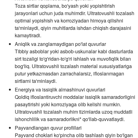
Toza sirtlar qoplama, bo'yash yoki yopishtirish
jarayonlari uchun juda muhimdir. Ultratovushli tozalash
optimal yopishish va korroziyadan himoya qilishni
ta'minlaydi, qiyin muhitlarda ishdan chiqish darajasini
kamaytiradi.
Aniqlik va zanglamaydigan po'lat quvurlar
Tibbiy asboblar yoki asbob-uskunalar kabi dasturlarda
sirt tozaligi to'g'ridan-to'g'ri ishlash va muvofiqlik bilan
bog'liq. Ultratovushli tozalash material xususiyatlariga
putur yetkazmasdan zarrachalarsiz, ifloslanmagan
sirtlarni ta'minlaydi.
Energiya va issiqlik almashinuvi quvurlari
Qoldiq ifloslantiruvchi moddalar issiqlik samaradorligini
pasaytirishi yoki korroziyaga olib kelishi mumkin.
Ultratovushli tozalash muhim tizimlarda uzoq muddatli
ishonchlilik va samaradorlikni* qo'llab-quvvatlaydi.
Payvandlangan quvur profillari
Payvand choklari ko'pincha olib tashlash qiyin bo'lgan