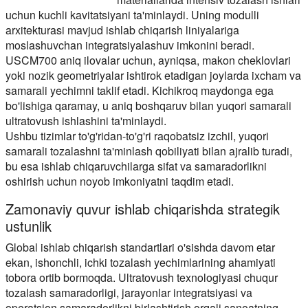
uchun kuchli kavitatsiyani ta'minlaydi. Uning modulli
arxitekturasi mavjud ishlab chiqarish liniyalariga
moslashuvchan integratsiyalashuv imkonini beradi.
USCM700 aniq ilovalar uchun, ayniqsa, makon cheklovlari
yoki nozik geometriyalar ishtirok etadigan joylarda ixcham va
samarali yechimni taklif etadi. Kichikroq maydonga ega
bo'lishiga qaramay, u aniq boshqaruv bilan yuqori samarali
ultratovush ishlashini ta'minlaydi.
Ushbu tizimlar to'g'ridan-to'g'ri raqobatsiz izchil, yuqori
samarali tozalashni ta'minlash qobiliyati bilan ajralib turadi,
bu esa ishlab chiqaruvchilarga sifat va samaradorlikni
oshirish uchun noyob imkoniyatni taqdim etadi.
Zamonaviy quvur ishlab chiqarishda strategik
ustunlik
Global ishlab chiqarish standartlari o'sishda davom etar
ekan, ishonchli, ichki tozalash yechimlarining ahamiyati
tobora ortib bormoqda. Ultratovush texnologiyasi chuqur
tozalash samaradorligi, jarayonlar integratsiyasi va
operatsion samaradorlikni birlashtirish orqali sanoatning