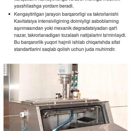
yaxshilashga yordam beradi.
Kengaytirilgan jarayon barqarorligi va takrorlanishi
Kavitatsiya intensivligining doimiyligi asboblarning
aşınmasından yoki mexanik degradatsiyadan qat'i
nazar, takrorlanadigan tozalash natijalarini ta'minlaydi.
Bu barqarorlik yuqori hajmli ishlab chiqarishda sifat
standartlarini saqlab qolish uchun juda muhimdir.