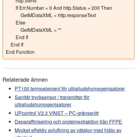
        http.Send

        If Err.Number = 0 And http.Status = 200 Then

            GetMDataXML = http.responseText

        Else

            GetMDataXML = ""

        End If

    End If

End Function
Relaterade ämnen
PT100 termoelement för ultraljudshomogenisatorer
Sanitär trycksensor / transmitter för
ultraljudshomogenisatorer
UPcontrol V2.3 VINST – PC-gränssnitt
Deparaffinisering och proteinextraktion från FFPE
Mycket effektiv avluftning av vätskor med hjälp av