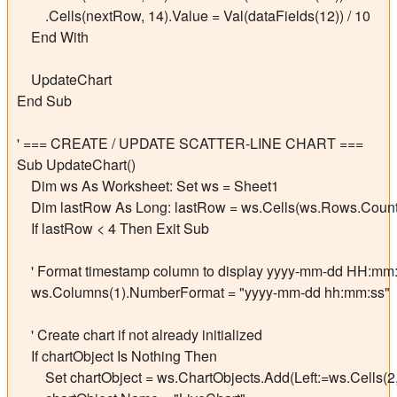
        .Cells(nextRow, 14).Value = Val(dataFields(12)) / 10        
    End With

    UpdateChart

End Sub

' === CREATE / UPDATE SCATTER-LINE CHART ===

Sub UpdateChart()

    Dim ws As Worksheet: Set ws = Sheet1

    Dim lastRow As Long: lastRow = ws.Cells(ws.Rows.Count
    If lastRow < 4 Then Exit Sub

    ' Format timestamp column to display yyyy-mm-dd HH:mm:
    ws.Columns(1).NumberFormat = "yyyy-mm-dd hh:mm:ss"

    ' Create chart if not already initialized

    If chartObject Is Nothing Then

        Set chartObject = ws.ChartObjects.Add(Left:=ws.Cells(2