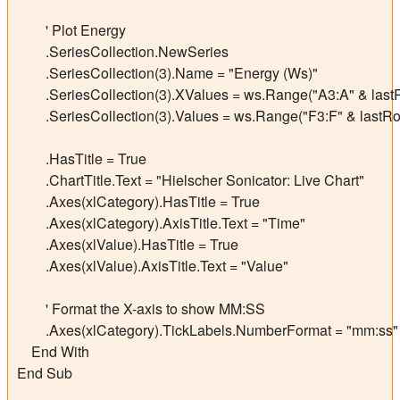
        ' Plot Energy

        .SeriesCollection.NewSeries

        .SeriesCollection(3).Name = "Energy (Ws)"

        .SeriesCollection(3).XValues = ws.Range("A3:A" & last
        .SeriesCollection(3).Values = ws.Range("F3:F" & lastRo
        .HasTitle = True

        .ChartTitle.Text = "Hielscher Sonicator: Live Chart"

        .Axes(xlCategory).HasTitle = True

        .Axes(xlCategory).AxisTitle.Text = "Time"

        .Axes(xlValue).HasTitle = True

        .Axes(xlValue).AxisTitle.Text = "Value"

        ' Format the X-axis to show MM:SS

        .Axes(xlCategory).TickLabels.NumberFormat = "mm:ss"

    End With

End Sub
