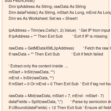
Sub FetchOnce()

    Dim ipAddress As String, rawData As String

    Dim dataFields() As String, mStart As Long, mEnd As Long
    Dim ws As Worksheet: Set ws = Sheet1

    ipAddress = Trim(ws.Cells(1, 2).Value)   ' Get IP from input c
    If ipAddress = "" Then Exit Sub          ' Exit if IP is missing

    rawData = GetMDataXML(ipAddress)         ' Fetch the raw
    If rawData = "" Then Exit Sub            ' Exit if fetch failed

    ' Extract only the content inside 
 ... 
    mStart = InStr(rawData, "
")

    mEnd = InStr(rawData, "
")

    If mStart = 0 Or mEnd = 0 Then Exit Sub  ' Exit if tag not fou
    rawData = Mid(rawData, mStart + 7, mEnd - mStart - 7)

    dataFields = Split(rawData, ";")        ' Parse by semicolon de
    If UBound(dataFields) < 12 Then Exit Sub ' Ensure all field