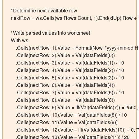
    ' Determine next available row

    nextRow = ws.Cells(ws.Rows.Count, 1).End(xlUp).Row + 1
    ' Write parsed values into worksheet

    With ws

        .Cells(nextRow, 1).Value = Format(Now, "yyyy-mm-dd HH:
        .Cells(nextRow, 2).Value = Val(dataFields(0))                     
        .Cells(nextRow, 3).Value = Val(dataFields(1)) / 10             
        .Cells(nextRow, 4).Value = Val(dataFields(2)) / 10             
        .Cells(nextRow, 5).Value = Val(dataFields(3)) / 10             
        .Cells(nextRow, 6).Value = Val(dataFields(4))                    
        .Cells(nextRow, 7).Value = Val(dataFields(5)) / 10              
        .Cells(nextRow, 8).Value = Val(dataFields(6))                   
        .Cells(nextRow, 9).Value = IIf(Val(dataFields(7)) = 2550,
        .Cells(nextRow, 10).Value = Val(dataFields(8)) / 10             
        .Cells(nextRow, 11).Value = Val(dataFields(9))                   
        .Cells(nextRow, 12).Value = IIf(Val(dataFields(10)) = 0, ""
        .Cells(nextRow, 13).Value = Val(dataFields(11)) / 20          