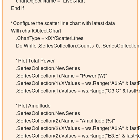
        chartObject.Name = "LiveChart"

    End If

    ' Configure the scatter line chart with latest data

    With chartObject.Chart

        .ChartType = xlXYScatterLines

        Do While .SeriesCollection.Count > 0: .SeriesCollection
        ' Plot Total Power

        .SeriesCollection.NewSeries

        .SeriesCollection(1).Name = "Power (W)"

        .SeriesCollection(1).XValues = ws.Range("A3:A" & last
        .SeriesCollection(1).Values = ws.Range("C3:C" & lastR
        ' Plot Amplitude

        .SeriesCollection.NewSeries

        .SeriesCollection(2).Name = "Amplitude (%)"

        .SeriesCollection(2).XValues = ws.Range("A3:A" & last
        .SeriesCollection(2).Values = ws.Range("E3:E" & lastRo