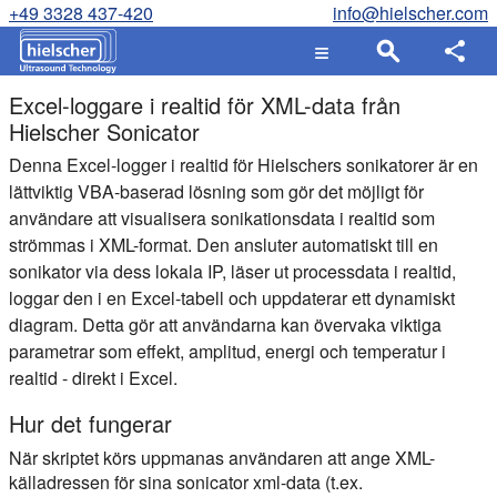
+49 3328 437-420
info@hielscher.com
Excel-loggare i realtid för XML-data från
Hielscher Sonicator
Denna Excel-logger i realtid för Hielschers sonikatorer är en
lättviktig VBA-baserad lösning som gör det möjligt för
användare att visualisera sonikationsdata i realtid som
strömmas i XML-format. Den ansluter automatiskt till en
sonikator via dess lokala IP, läser ut processdata i realtid,
loggar den i en Excel-tabell och uppdaterar ett dynamiskt
diagram. Detta gör att användarna kan övervaka viktiga
parametrar som effekt, amplitud, energi och temperatur i
realtid - direkt i Excel.
Hur det fungerar
När skriptet körs uppmanas användaren att ange XML-
källadressen för sina sonicator xml-data (t.ex.