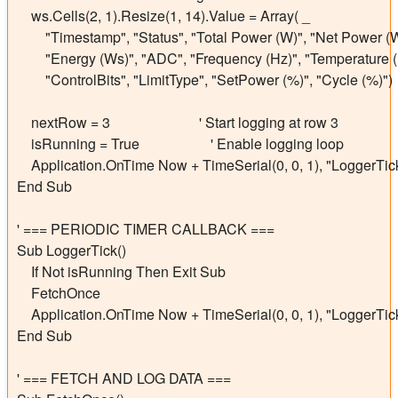
    ws.Cells(2, 1).Resize(1, 14).Value = Array( _

        "Timestamp", "Status", "Total Power (W)", "Net Power (W
        "Energy (Ws)", "ADC", "Frequency (Hz)", "Temperature (°
        "ControlBits", "LimitType", "SetPower (%)", "Cycle (%)")

    nextRow = 3                         ' Start logging at row 3

    isRunning = True                    ' Enable logging loop

    Application.OnTime Now + TimeSerial(0, 0, 1), "LoggerTick"
End Sub

' === PERIODIC TIMER CALLBACK ===

Sub LoggerTick()

    If Not isRunning Then Exit Sub

    FetchOnce

    Application.OnTime Now + TimeSerial(0, 0, 1), "LoggerTick
End Sub

' === FETCH AND LOG DATA ===
