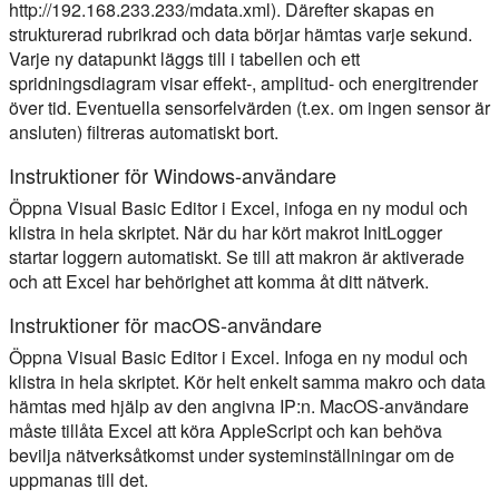
http://192.168.233.233/mdata.xml). Därefter skapas en
strukturerad rubrikrad och data börjar hämtas varje sekund.
Varje ny datapunkt läggs till i tabellen och ett
spridningsdiagram visar effekt-, amplitud- och energitrender
över tid. Eventuella sensorfelvärden (t.ex. om ingen sensor är
ansluten) filtreras automatiskt bort.
Instruktioner för Windows-användare
Öppna Visual Basic Editor i Excel, infoga en ny modul och
klistra in hela skriptet. När du har kört makrot InitLogger
startar loggern automatiskt. Se till att makron är aktiverade
och att Excel har behörighet att komma åt ditt nätverk.
Instruktioner för macOS-användare
Öppna Visual Basic Editor i Excel. Infoga en ny modul och
klistra in hela skriptet. Kör helt enkelt samma makro och data
hämtas med hjälp av den angivna IP:n. MacOS-användare
måste tillåta Excel att köra AppleScript och kan behöva
bevilja nätverksåtkomst under systeminställningar om de
uppmanas till det.