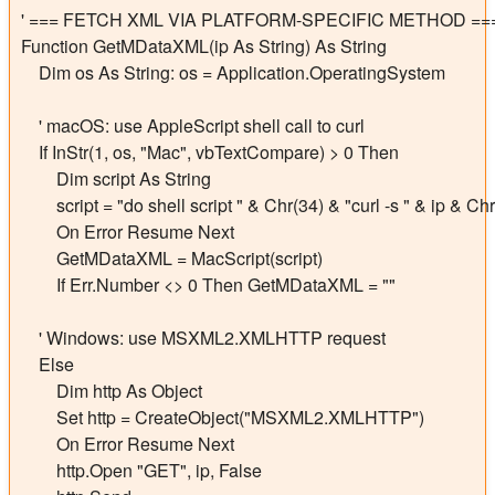
' === FETCH XML VIA PLATFORM-SPECIFIC METHOD ===
Function GetMDataXML(ip As String) As String

    Dim os As String: os = Application.OperatingSystem

    ' macOS: use AppleScript shell call to curl

    If InStr(1, os, "Mac", vbTextCompare) > 0 Then

        Dim script As String

        script = "do shell script " & Chr(34) & "curl -s " & ip & Chr
        On Error Resume Next

        GetMDataXML = MacScript(script)

        If Err.Number <> 0 Then GetMDataXML = ""

    ' Windows: use MSXML2.XMLHTTP request

    Else

        Dim http As Object

        Set http = CreateObject("MSXML2.XMLHTTP")

        On Error Resume Next

        http.Open "GET", ip, False
