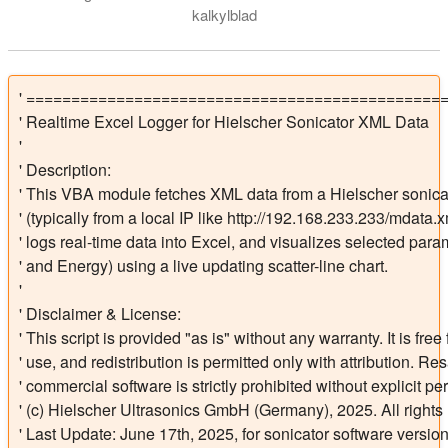
kalkylblad
I den här videon visas hur du registrerar XML-data för sonikator
' ===============================================
' Realtime Excel Logger for Hielscher Sonicator XML Data

'

' Description:

' This VBA module fetches XML data from a Hielscher sonicat
' (typically from a local IP like http://192.168.233.233/mdata.xml
' logs real-time data into Excel, and visualizes selected para
' and Energy) using a live updating scatter-line chart.

'

' Disclaimer & License:

' This script is provided "as is" without any warranty. It is fre
' use, and redistribution is permitted only with attribution. Res
' commercial software is strictly prohibited without explicit per
' (c) Hielscher Ultrasonics GmbH (Germany), 2025. All rights 
' Last Update: June 17th, 2025, for sonicator software version