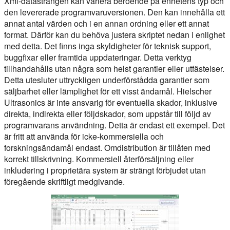
Xml-datasträngen kan variera beroende på enhetens typ och
den levererade programvaruversionen. Den kan innehålla ett
annat antal värden och i en annan ordning eller ett annat
format. Därför kan du behöva justera skriptet nedan i enlighet
med detta. Det finns inga skyldigheter för teknisk support,
buggfixar eller framtida uppdateringar. Detta verktyg
tillhandahålls utan några som helst garantier eller utfästelser.
Detta utesluter uttryckligen underförstådda garantier som
säljbarhet eller lämplighet för ett visst ändamål. Hielscher
Ultrasonics är inte ansvarig för eventuella skador, inklusive
direkta, indirekta eller följdskador, som uppstår till följd av
programvarans användning. Detta är endast ett exempel. Det
är fritt att använda för icke-kommersiella och
forskningsändamål endast. Omdistribution är tillåten med
korrekt tillskrivning. Kommersiell återförsäljning eller
inkludering i proprietära system är strängt förbjudet utan
föregående skriftligt medgivande.