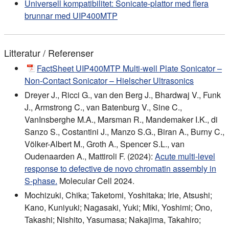
Universell kompatibilitet: Sonicate-plattor med flera
brunnar med UIP400MTP
Litteratur / Referenser
FactSheet UIP400MTP Multi-well Plate Sonicator –
Non-Contact Sonicator – Hielscher Ultrasonics
Dreyer J., Ricci G., van den Berg J., Bhardwaj V., Funk
J., Armstrong C., van Batenburg V., Sine C.,
VanInsberghe M.A., Marsman R., Mandemaker I.K., di
Sanzo S., Costantini J., Manzo S.G., Biran A., Burny C.,
Völker-Albert M., Groth A., Spencer S.L., van
Oudenaarden A., Mattiroli F. (2024):
Acute multi-level
response to defective de novo chromatin assembly in
S-phase.
Molecular Cell 2024.
Mochizuki, Chika; Taketomi, Yoshitaka; Irie, Atsushi;
Kano, Kuniyuki; Nagasaki, Yuki; Miki, Yoshimi; Ono,
Takashi; Nishito, Yasumasa; Nakajima, Takahiro;