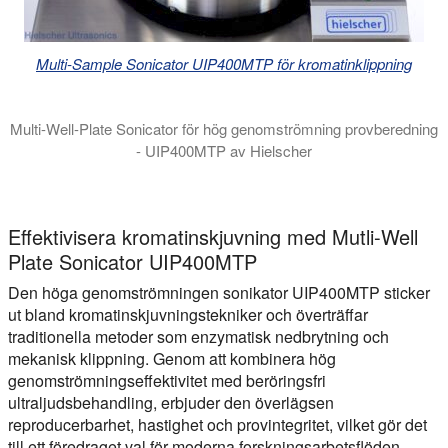
Multi-Sample Sonicator UIP400MTP för kromatinklippning
Multi-Well-Plate Sonicator för hög genomströmning provberedning
- UIP400MTP av Hielscher
Den avancerade utformningen av UIP400MTP säkerställer att ultra
Effektivisera kromatinskjuvning med Mutli-Well
Plate Sonicator UIP400MTP
Den höga genomströmningen sonikator UIP400MTP sticker
ut bland kromatinskjuvningstekniker och överträffar
traditionella metoder som enzymatisk nedbrytning och
mekanisk klippning. Genom att kombinera hög
genomströmningseffektivitet med beröringsfri
ultraljudsbehandling, erbjuder den överlägsen
reproducerbarhet, hastighet och provintegritet, vilket gör det
till ett föredraget val för moderna forskningsarbetsflöden.