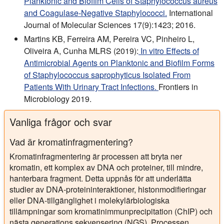
Planktonic and Biofilm Cells of Staphylococcus aureus
and Coagulase-Negative Staphylococci.
International
Journal of Molecular Sciences 17(9):1423; 2016.
Martins KB, Ferreira AM, Pereira VC, Pinheiro L,
Oliveira A, Cunha MLRS (2019):
In vitro Effects of
Antimicrobial Agents on Planktonic and Biofilm Forms
of Staphylococcus saprophyticus Isolated From
Patients With Urinary Tract Infections.
Frontiers in
Microbiology 2019.
Vanliga frågor och svar
Vad är kromatinfragmentering?
Kromatinfragmentering är processen att bryta ner
kromatin, ett komplex av DNA och proteiner, till mindre,
hanterbara fragment. Detta uppnås för att underlätta
studier av DNA-proteininteraktioner, histonmodifieringar
eller DNA-tillgänglighet i molekylärbiologiska
tillämpningar som kromatinimmunprecipitation (ChIP) och
nästa generations sekvensering (NGS). Processen