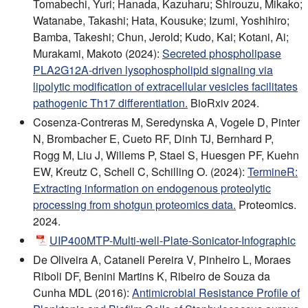
Tomabechi, Yuri; Hanada, Kazuharu; Shirouzu, Mikako;
Watanabe, Takashi; Hata, Kousuke; Izumi, Yoshihiro;
Bamba, Takeshi; Chun, Jerold; Kudo, Kai; Kotani, Ai;
Murakami, Makoto (2024):
Secreted phospholipase
PLA2G12A-driven lysophospholipid signaling via
lipolytic modification of extracellular vesicles facilitates
pathogenic Th17 differentiation.
BioRxiv 2024.
Cosenza-Contreras M, Seredynska A, Vogele D, Pinter
N, Brombacher E, Cueto RF, Dinh TJ, Bernhard P,
Rogg M, Liu J, Willems P, Stael S, Huesgen PF, Kuehn
EW, Kreutz C, Schell C, Schilling O. (2024):
TermineR:
Extracting information on endogenous proteolytic
processing from shotgun proteomics data.
Proteomics.
2024.
UIP400MTP-Multi-well-Plate-Sonicator-Infographic
De Oliveira A, Cataneli Pereira V, Pinheiro L, Moraes
Riboli DF, Benini Martins K, Ribeiro de Souza da
Cunha MDL (2016):
Antimicrobial Resistance Profile of