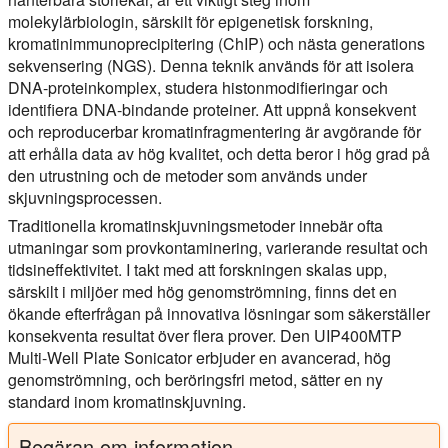
molekylärbiologin, särskilt för epigenetisk forskning,
kromatinimmunoprecipitering (ChIP) och nästa generations
sekvensering (NGS). Denna teknik används för att isolera
DNA-proteinkomplex, studera histonmodifieringar och
identifiera DNA-bindande proteiner. Att uppnå konsekvent
och reproducerbar kromatinfragmentering är avgörande för
att erhålla data av hög kvalitet, och detta beror i hög grad på
den utrustning och de metoder som används under
skjuvningsprocessen.
Traditionella kromatinskjuvningsmetoder innebär ofta
utmaningar som provkontaminering, varierande resultat och
tidsineffektivitet. I takt med att forskningen skalas upp,
särskilt i miljöer med hög genomströmning, finns det en
ökande efterfrågan på innovativa lösningar som säkerställer
konsekventa resultat över flera prover. Den UIP400MTP
Multi-Well Plate Sonicator erbjuder en avancerad, hög
genomströmning, och beröringsfri metod, sätter en ny
standard inom kromatinskjuvning.
Begäran om information