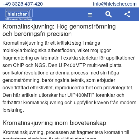
+49 3328 437-420
info@hielscher.com
Kromatinskjuvning: Hög genomströmning
och beröringsfri precision
Kromatinskjuvning är ett kritiskt steg i många
molekylärbiologiska arbetsflöden, vilket möjliggör
fragmentering av kromatin i exakta storlekar för applikationer
som ChIP och NGS. Den UIP400MTP multi-well platta
sonikator revolutionerar denna process med sin höga
genomströmning, beröringsfria teknik, som erbjuder
oöverträffad effektivitet, reproducerbarhet och provintegritet.
Den här artikeln utforskar hur UIP400MTP förenklar och
förbättrar kromatinskjuvning och uppfyller kraven från modern
forskning.
Kromatinskjuvning inom biovetenskap
Kromatinskjuvning, processen att fragmentera kromatin till
hanterbara storlekar, är ett viktigt steg inom