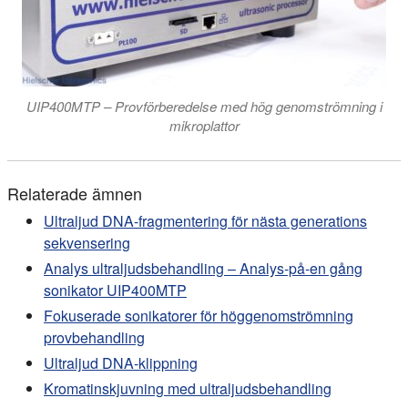
UIP400MTP – Provförberedelse med hög genomströmning i
mikroplattor
Relaterade ämnen
Ultraljud DNA-fragmentering för nästa generations
sekvensering
Analys ultraljudsbehandling – Analys-på-en gång
sonikator UIP400MTP
Fokuserade sonikatorer för höggenomströmning
provbehandling
Ultraljud DNA-klippning
Kromatinskjuvning med ultraljudsbehandling