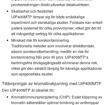
provberedningen direkt påverkar datakvaliteten.
Skalbarhet och flexibilitet
UIP400MTP lämpar sig för både småskaliga
experiment och storskaliga studier. Forskare kan enkelt
justera systemet för olika provvolymer, vilket gör det till
ett mångsidigt verktyg för olika applikationer.
Minskad risk för korskontaminering
Traditionella metoder som involverar direktkontakt,
såsom sondsondbehandling, medför en risk för
kontaminering från prov till prov. UIP400MTP:s
beröringsfria tillvägagångssätt eliminerar denna risk,
vilket gör den särskilt lämplig för känsliga applikationer
som epigenetiska studier.
Tillämpningar av kromatinskjuvning med UIP400MTP
Den UIP400MTP är idealisk för:
Kromatinimmunprecipitering (ChIP):
Exakt klippning av
kromatin säkerställer optimal bindning av antikroppar