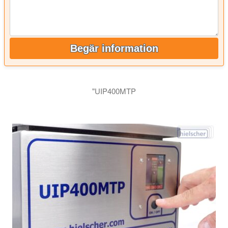
Begär information
"UIP400MTP