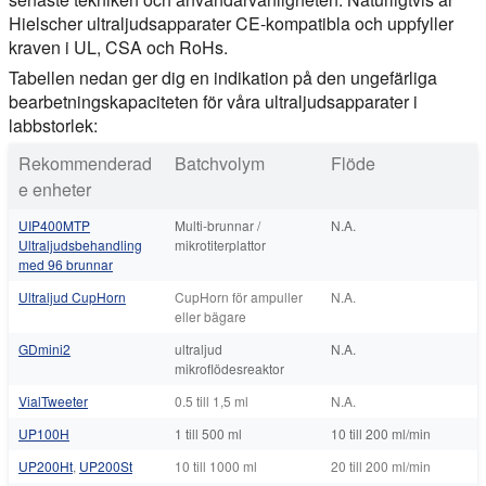
Hielscher ultraljudsapparater CE-kompatibla och uppfyller
kraven i UL, CSA och RoHs.
Tabellen nedan ger dig en indikation på den ungefärliga
bearbetningskapaciteten för våra ultraljudsapparater i
labbstorlek:
Rekommenderad
Batchvolym
Flöde
e enheter
UIP400MTP
Multi-brunnar /
N.A.
Ultraljudsbehandling
mikrotiterplattor
med 96 brunnar
Ultraljud CupHorn
CupHorn för ampuller
N.A.
eller bägare
GDmini2
ultraljud
N.A.
mikroflödesreaktor
VialTweeter
0.5 till 1,5 ml
N.A.
UP100H
1 till 500 ml
10 till 200 ml/min
UP200Ht
,
UP200St
10 till 1000 ml
20 till 200 ml/min