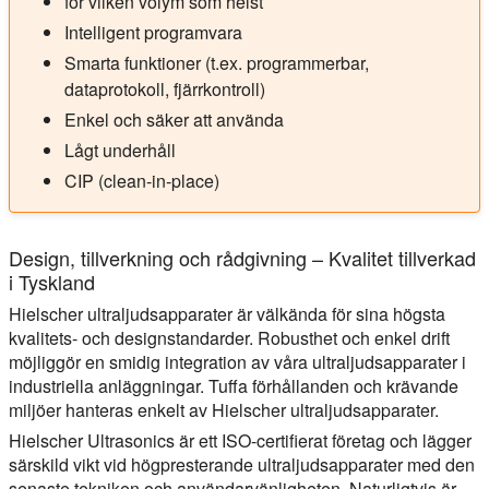
för vilken volym som helst
Intelligent programvara
Smarta funktioner (t.ex. programmerbar,
dataprotokoll, fjärrkontroll)
Enkel och säker att använda
Lågt underhåll
CIP (clean-in-place)
Design, tillverkning och rådgivning – Kvalitet tillverkad
i Tyskland
Hielscher ultraljudsapparater är välkända för sina högsta
kvalitets- och designstandarder. Robusthet och enkel drift
möjliggör en smidig integration av våra ultraljudsapparater i
industriella anläggningar. Tuffa förhållanden och krävande
miljöer hanteras enkelt av Hielscher ultraljudsapparater.
Hielscher Ultrasonics är ett ISO-certifierat företag och lägger
särskild vikt vid högpresterande ultraljudsapparater med den
senaste tekniken och användarvänligheten. Naturligtvis är