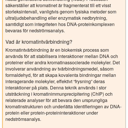
säkerställer att kromatinet är fragmenterat till ett visst
storleksintervall, vanligtvis genom fysiska metoder som
ultraljudsbehandling eller enzymatisk nedbrytning,
samtidigt som integriteten hos DNA-proteinkomplexen
bevaras för nedströmsanalys.
Vad är kromatintvärbindning?
Kromatintvärbindning är en biokemisk process som
används för att stabilisera interaktioner mellan DNA och
proteiner eller andra kromatinassocierade molekyler. Det
involverar användning av tvärbindningsmedel, såsom
formaldehyd, för att skapa kovalenta bindningar mellan
interagerande molekyler, effektivt “frysning” deras
interaktioner på plats. Denna teknik används i stor
utsträckning i kromatinimmunprecipitering (ChIP) och
relaterade analyser för att bevara den ursprungliga
kromatinstrukturen och underlätta identifieringen av DNA-
protein eller protein-proteininteraktioner under
nedströmsanalys.