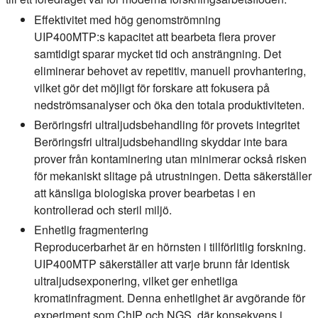
Effektivitet med hög genomströmning
UIP400MTP:s kapacitet att bearbeta flera prover
samtidigt sparar mycket tid och ansträngning. Det
eliminerar behovet av repetitiv, manuell provhantering,
vilket gör det möjligt för forskare att fokusera på
nedströmsanalyser och öka den totala produktiviteten.
Beröringsfri ultraljudsbehandling för provets integritet
Beröringsfri ultraljudsbehandling skyddar inte bara
prover från kontaminering utan minimerar också risken
för mekaniskt slitage på utrustningen. Detta säkerställer
att känsliga biologiska prover bearbetas i en
kontrollerad och steril miljö.
Enhetlig fragmentering
Reproducerbarhet är en hörnsten i tillförlitlig forskning.
UIP400MTP säkerställer att varje brunn får identisk
ultraljudsexponering, vilket ger enhetliga
kromatinfragment. Denna enhetlighet är avgörande för
experiment som ChIP och NGS, där konsekvens i