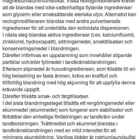
magnesiumaluminiumsilikat. Vissa reologimodifierare kräver
att de blandas med icke-vattenhaltiga flytande ingredienser
som glycerin eller smaksättande eteriska oljor. Alternativt kan
reologimodifieraren blandas med andra pulveriserade
ingredienser för att underlätta den kolloidala dispersionen.
I nästa steg blandas aktiva ingredienser (t.ex. kalciumfluorid,
zinkklorid, hydroxiapatit), sötningsmedel, smaktillsatser och
konserveringsmedel i blandningen.
Därefter införlivas en uppslamning som innehåller slipande
partiklar och/eller fyllmedel i tandkrämsblandningen.
Eftersom slipmedel är huvudingrediensen, som tillsätts till en
hög belastning av fasta ämnen, krävs en kraftfull och
tillförlitlig blandning med hög skjuvning för att uppfylla denna
krävande uppgift.
Därefter tillsätts smak- och färgtillsatser.
I det sista blandningssteget tillsätts ett rengöringsmedel eller
skummedel (skummedel) som fungerar som stabilisator och
förbättrar den enhetliga fördelningen av tandkräm under
tandborstningen. Tvättmedlet och skummet blandas i
tandkrämsblandningen med en mild intensitet för att
minimera skumbildning. Vanliga lödder är natriumlaurylsulfat,