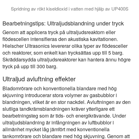
Spridning av rökt kiseldioxid i vatten med hjälp av UP400S
Ultraljudsdispersion av rökt kiseldioxid: Hielscher ultraljudsh
Bearbetningstips: Ultraljudsblandning under tryck
Genom att applicera tryck på ultraljudsreaktorn eller
flödescellen intensifieras den akustiska kavitationen.
Hielscher Ultrasonics levererar olika typer av flödesceller
och reaktorer, som enkelt kan trycksättas upp till 5 barg.
Skräddarsydda ultraljudsreaktorer kan hantera ännu högre
tryck på upp till 300 barg.
Ultraljud avluftning effekter
Bladomrörare och konventionella blandare med hög
skjuvning introducerar stora volymer av gasbubblor i
blandningen, vilket är en stor nackdel. Avluftningen av den
slutliga tandkrämsblandningen kräver ytterligare ett
bearbetningsteg som är tids- och energikrävande. Under
ultraljudsblandning är infångningen av luftbubblor i
allmänhet mycket låg jämfört med konventionella
tankomrörare och blandare med hög skjuvning. Genom att