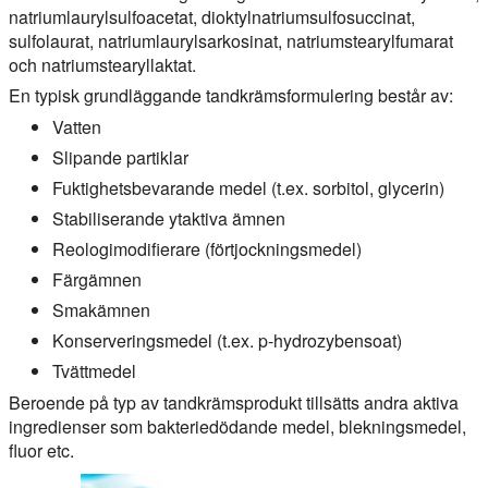
natriumlaurylsulfoacetat, dioktylnatriumsulfosuccinat,
sulfolaurat, natriumlaurylsarkosinat, natriumstearylfumarat
och natriumstearyllaktat.
En typisk grundläggande tandkrämsformulering består av:
Vatten
Slipande partiklar
Fuktighetsbevarande medel (t.ex. sorbitol, glycerin)
Stabiliserande ytaktiva ämnen
Reologimodifierare (förtjockningsmedel)
Färgämnen
Smakämnen
Konserveringsmedel (t.ex. p-hydrozybensoat)
Tvättmedel
Beroende på typ av tandkrämsprodukt tillsätts andra aktiva
ingredienser som bakteriedödande medel, blekningsmedel,
fluor etc.