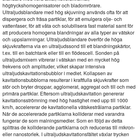
högtryckshomogenisatorer och bladomrörare.
Ultraljudsblandare med hög skjuvning används ofta för att
dispergera och fräsa partiklar, för att emulgera olje- och
vattenfaser, för att våta och solubilisera fast material samt för
att producera homogena blandningar av alla typer av vätskor
och uppslamningar. Ultraljudsblandare överför de höga
skjuvkrafterna via en ultraljudssond till ett blandningskärtor,
t.ex. till en batchtank eller till en flödescell. Sonden på
ultraljudsmixern vibrerar i vätskan med en mycket hög
frekvens och amplituder, vilket skapar intensiva
ultraljudskavitationsbubblor i mediet. Kollapsen av
kavitationsbubblorna resulterar i kraftfulla skjuvkrafter som
stör och bryter droppar, agglomerat, aggregat och till och med
primära partiklar. Eftersom ultraljudskavitation genererar
kavitationsströmning med hög hastighet med upp till 1000
km/h, accelererar de kavitationella vätskestrålarna partiklar.
När de accelererade partiklarna kolliderar med varandra
fungerar de som malningsmedier. Som en följd av detta
splittras de kolliderande partiklarna och reduceras till mikron-
eller nanostorlek. I ultraljudskavitationsfältet växlar trycken