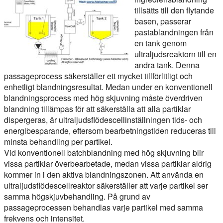
tillsätts till den flytande
basen, passerar
pastablandningen från
en tank genom
ultraljudsreaktorn till en
andra tank. Denna
passageprocess säkerställer ett mycket tillförlitligt och
enhetligt blandningsresultat. Medan under en konventionell
blandningsprocess med hög skjuvning måste överdriven
blandning tillämpas för att säkerställa att alla partiklar
dispergeras, är ultraljudsflödescellinställningen tids- och
energibesparande, eftersom bearbetningstiden reduceras till
minsta behandling per partikel.
Vid konventionell batchblandning med hög skjuvning blir
vissa partiklar överbearbetade, medan vissa partiklar aldrig
kommer in i den aktiva blandningszonen. Att använda en
ultraljudsflödescellreaktor säkerställer att varje partikel ser
samma högskjuvbehandling. På grund av
passageprocessen behandlas varje partikel med samma
frekvens och intensitet.