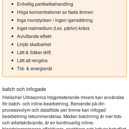
Enhetlig partikelbehandling
Höga koncentrationer av fasta ämnen
Inga munstycken / ingen igensättning
Inget malmedium (t.ex. pärlor) krävs
Avluftande effekt
Linjär skalbarhet
Lätt & Säker drift
Lätt att rengöra
Tid- & energisnål
batch och infogade
Hielscher Ultrasonics högpresterande mixers kan användas
för batch- och inline-bearbetning. Beroende på din
processvolym och dataflöde per timme kan infogad
bearbetning rekommenderas. Medan batchning är mer tids-
och arbetskrävande, är en kontinuerlig inline-
blandningsprocess effektivare, snabbare och kräver betydligt