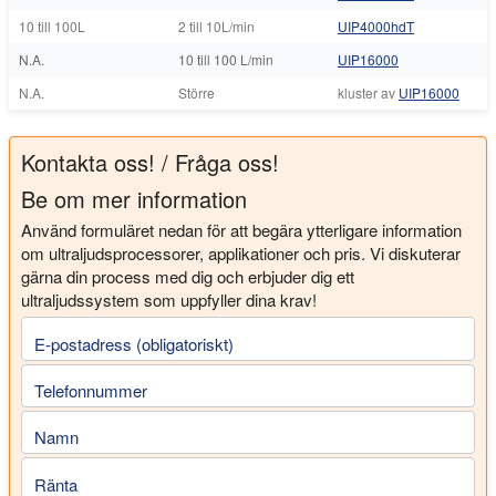
10 till 100L
2 till 10L/min
UIP4000hdT
N.A.
10 till 100 L/min
UIP16000
N.A.
Större
kluster av
UIP16000
Kontakta oss! / Fråga oss!
Be om mer information
Använd formuläret nedan för att begära ytterligare information
om ultraljudsprocessorer, applikationer och pris. Vi diskuterar
gärna din process med dig och erbjuder dig ett
ultraljudssystem som uppfyller dina krav!
E-postadress (obligatoriskt)
Telefonnummer
Namn
Ränta