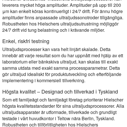
leverera mycket höga amplituder. Amplituder på upp till 200
μm kan enkelt köras kontinuerligt i 24/7 drift. För ännu högre
amplituder finns anpassade ultraljudssonotroder tillgängliga.
Robustheten hos Hielschers ultraljudsutrustning möjliggör
24/7 drift vid tung belastning och i krävande miljöer.
Enkel, riskfri testning
Ultraljudsprocesser kan vara helt linjärt skalade. Detta
innebär att varje resultat som du har uppnått med hjälp av ett
laboratorium eller bänkskiva ultraljud, kan skalas till exakt
samma utdata med exakt samma processparametrar. Detta
gör ultraljud idealiskt för produktutveckling och efterföljande
implementering i kommersiell tillverkning.
Högsta kvalitet – Designad och tillverkad i Tyskland
Som ett familjeägt och familjeägt företag prioriterar Hielscher
högsta kvalitetsstandarder för sina ultraljudsprocessorer. Alla
ultraljudsapparater är utformade, tillverkade och grundligt
testade i vårt huvudkontor i Teltow nära Berlin, Tyskland.
Robustheten och tillförlitligheten hos Hielschers