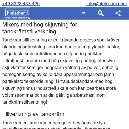
+49 3328 437-420
info@hielscher.com
Mixers med hög skjuvning för
tandkrämstillverkning
Tandkrämstillverkning är en krävande process som kräver
blandningsutrustning som kan hantera trögflytande pastor,
höga fasta koncentrationer och slipande partiklar.
Ultraljudsblandare med hög skjuvning ger högintensiva
skjuvkrafter som ger noggrann vätning av pulver, enhetlig
homogenisering av kolloidala uppslamningar och jämn
partikelstorleksfördelning. Ultraljudsblandare med hög
skjuvning finns i industriell skala och kan bearbeta stora
volymströmmar och är din pålitliga arbetshäst inom
tandkrämstillverkning!
Tillverkning av tandkräm
Tandkrämer, tandkrämer och geler består av de fyra
huvudkomponenterna vatten, slipmedel, fluorider och