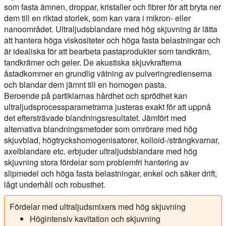
som fasta ämnen, droppar, kristaller och fibrer för att bryta ner
dem till en riktad storlek, som kan vara i mikron- eller
nanoområdet. Ultraljudsblandare med hög skjuvning är lätta
att hantera höga viskositeter och höga fasta belastningar och
är idealiska för att bearbeta pastaprodukter som tandkräm,
tandkrämer och geler. De akustiska skjuvkrafterna
åstadkommer en grundlig vätning av pulveringredienserna
och blandar dem jämnt till en homogen pasta.
Beroende på partiklarnas hårdhet och sprödhet kan
ultraljudsprocessparametrarna justeras exakt för att uppnå
det eftersträvade blandningsresultatet. Jämfört med
alternativa blandningsmetoder som omrörare med hög
skjuvblad, högtryckshomogenisatorer, kolloid-/strängkvarnar,
axelblandare etc. erbjuder ultraljudsblandare med hög
skjuvning stora fördelar som problemfri hantering av
slipmedel och höga fasta belastningar, enkel och säker drift,
lågt underhåll och robusthet.
Fördelar med ultraljudsmixers med hög skjuvning
Högintensiv kavitation och skjuvning