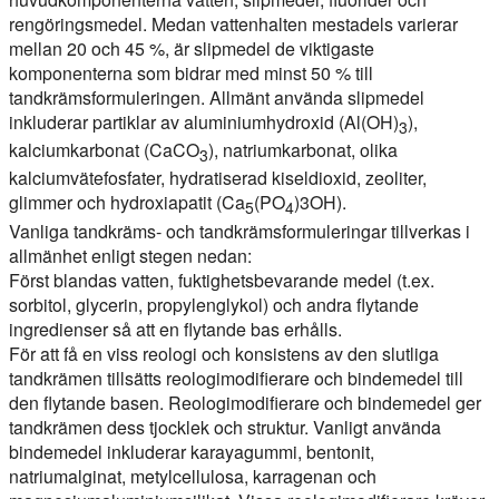
rengöringsmedel. Medan vattenhalten mestadels varierar
mellan 20 och 45 %, är slipmedel de viktigaste
komponenterna som bidrar med minst 50 % till
tandkrämsformuleringen. Allmänt använda slipmedel
inkluderar partiklar av aluminiumhydroxid (Al(OH)
),
3
kalciumkarbonat (CaCO
), natriumkarbonat, olika
3
kalciumvätefosfater, hydratiserad kiseldioxid, zeoliter,
glimmer och hydroxiapatit (Ca
(PO
)3OH).
5
4
Vanliga tandkräms- och tandkrämsformuleringar tillverkas i
allmänhet enligt stegen nedan:
Först blandas vatten, fuktighetsbevarande medel (t.ex.
sorbitol, glycerin, propylenglykol) och andra flytande
ingredienser så att en flytande bas erhålls.
För att få en viss reologi och konsistens av den slutliga
tandkrämen tillsätts reologimodifierare och bindemedel till
den flytande basen. Reologimodifierare och bindemedel ger
tandkrämen dess tjocklek och struktur. Vanligt använda
bindemedel inkluderar karayagummi, bentonit,
natriumalginat, metylcellulosa, karragenan och