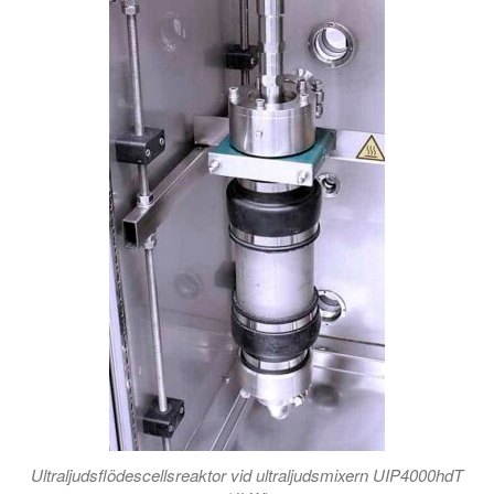
Ultraljudsflödescellsreaktor vid ultraljudsmixern UIP4000hdT