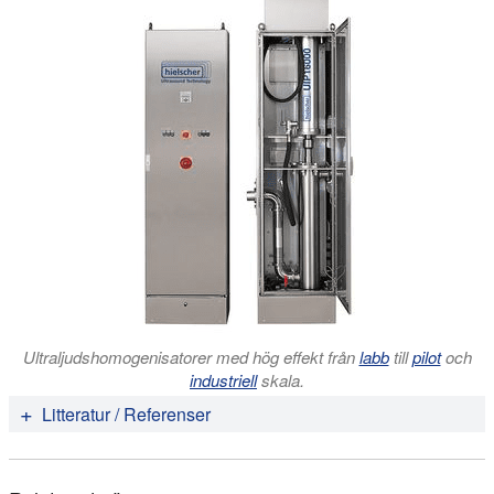
Ultraljudshomogenisatorer med hög effekt från
labb
till
pilot
och
industriell
skala.
Litteratur / Referenser
Brad W. Zeiger; Kenneth S. Suslick (2011):
Sonofragmentation of Molecular Crystals
. J. Am. Chem.