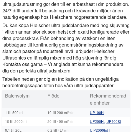
ultraljudsutrustning gör den till en arbetshäst i din produktion.
24/7 drift under full belastning och i krävande miljöer är en
naturlig egenskap hos Hielschers högpresterande blandare.
Du kan köpa Hielscher ultraljudsblandare med hög skjuvning
i vilken annan storlek som helst och exakt konfigurerade efter
dina processkrav. Från behandling av vätskor i en liten
labbbägare till kontinuerlig genomströmningsblandning av
slam och pastor på industriell nivå, erbjuder Hielscher
Ultrasonics en lämplig mixer med hög skjuvning för dig!
Kontakta oss gärna – Vi är glada att kunna rekommendera
dig den perfekta ultraljudsmixern!
Tabellen nedan ger dig en indikation på den ungefärliga
bearbetningskapaciteten hos våra ultraljudsapparater:
Batchvolym
Flöde
Rekommenderad
e enheter
1 till 500 ml
10 till 200 ml/min
UP100H
10 till 2000 ml
20 till 400 ml/min
UP200Ht
,
UP400St
0.1 till 20L
0.2 till 4L/min
UIP2000hdT