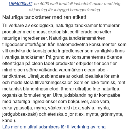
UIP4000hdT
, en 4000 watt kraftfull industriell mixer med hög
skjuvning för inbyggd homogenisering
Naturliga tandkrämer med ren etikett
Tillverkare av ekologiska, naturliga tandkrämer formulerar
produkter med endast ekologiskt certifierade och/eller
naturliga ingredienser. Naturliga tandkrämsmärken
tillgodoser efterfrågan från hälsomedvetna konsumenter, som
vill undvika de konstgjorda ingredienser som vanligtvis finns
i vanliga tandkrämer. På grund av konsumenternas ökande
efterfrågan på clean label-produkter erbjuder fler och fler
mindre och större välkända varumärken clean label-
tandkrämer. Ultraljudsblandare är också idealiska för små
och medelstora tillverkningsskalor. Som en icke-termisk, rent
mekanisk blandningsmetod, ändrar ultraljud inte naturliga,
organiska formuleringar. Ultraljudsblandning är kompatibel
med naturliga ingredienser som bakpulver, aloe vera,
eukalyptusolja, myrra, växtextrakt (t.ex. salvia, mynta,
jordgubbsextrakt) och eteriska oljor (t.ex. mynta, grönmynta,
kanel).
Läs mer om ultraljudsmixers för tillverkning av rena