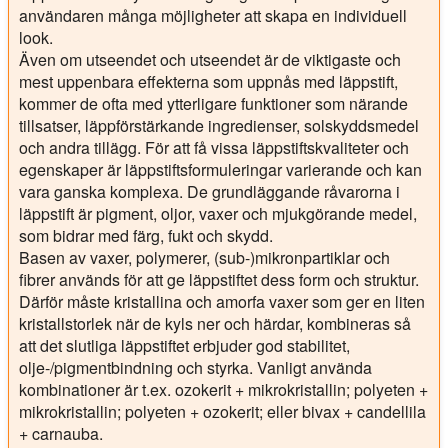
användaren många möjligheter att skapa en individuell
look.
Även om utseendet och utseendet är de viktigaste och
mest uppenbara effekterna som uppnås med läppstift,
kommer de ofta med ytterligare funktioner som närande
tillsatser, läppförstärkande ingredienser, solskyddsmedel
och andra tillägg. För att få vissa läppstiftskvaliteter och
egenskaper är läppstiftsformuleringar varierande och kan
vara ganska komplexa. De grundläggande råvarorna i
läppstift är pigment, oljor, vaxer och mjukgörande medel,
som bidrar med färg, fukt och skydd.
Basen av vaxer, polymerer, (sub-)mikronpartiklar och
fibrer används för att ge läppstiftet dess form och struktur.
Därför måste kristallina och amorfa vaxer som ger en liten
kristallstorlek när de kyls ner och härdar, kombineras så
att det slutliga läppstiftet erbjuder god stabilitet,
olje-/pigmentbindning och styrka. Vanligt använda
kombinationer är t.ex. ozokerit + mikrokristallin; polyeten +
mikrokristallin; polyeten + ozokerit; eller bivax + candellila
+ carnauba.