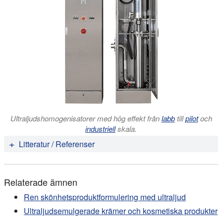
Ultraljudshomogenisatorer med hög effekt från
labb
till
pilot
och
industriell
skala.
Litteratur / Referenser
N.P. Badgujar Y.E. Bhoge T.D. Deshpande B.A.
Bhanvase P.R. Gogate S.H. Sonawane R.D. Kulkarni
Relaterade ämnen
(2015):
Ultrasound assisted organic pigment
dispersion: advantages of ultrasound method over
Ren skönhetsproduktformulering med ultraljud
conventional method.
Pigment & Resin Technology,
Ultraljudsemulgerade krämer och kosmetiska produkter
Vol. 44, Iss. 4. 214 – 223.