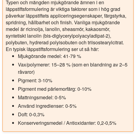
Typen och mängden mjukgörande ämnen i en
läppstiftsformulering är viktiga faktorer som i hög grad
påverkar läppstiftets appliceringsegenskaper, färgstyrka,
spridning, hållbarhet och finish. Vanliga mjukgörande
medel är ricinolja, lanolin, sheasmör, kakaosmör,
syntetiskt lanolin (bis-diglycerylpolyacyladipat-2),
polybuten, hydrerad polyisobuten och triisostearylcitrat.
En typisk läppstiftsformulering ser ut så här:
Mjukgörande medel: 41-79 %
Vax/polymerer: 15–28 % (som en blandning av 2–5
råvaror)
Pigment: 3-10%
Pigment med pärlemorfärg: 0-10%
Mattningsmedel: 0-5%
Använd ingredienser: 0-5%
Doft: 0-0,3%
Konserveringsmedel / Antioxidanter: 0,2-0,5%