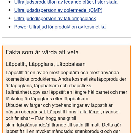
Ultraljudsproduktion av ledande bläck i stor skala
Katircioglu-Bayel, D. (2020):
Effect of Combined
Ultraljudsdispersion av polermedel (CMP)
Mechanical and Ultrasonic Milling on the Size
Ultraljudsdispersion av tatueringsbläck
Reduction of Talc
. Mining, Metallurgy & Exploration 37,
Power Ultraljud för produktion av kosmetika
2020. 311–320.
Fakta som är värda att veta
Läppstift, Läppglans, Läppbalsam
Läppstift är en av de mest populära och mest använda
kosmetiska produkterna. Andra kosmetiska läppprodukter
är läppglans, läppbalsam och chapsticks.
I allmänhet uppvisar läppstift en längre hållbarhet och mer
täckning än läppglans eller läppbalsam.
Utbudet av färger och ytbehandlingar av läppstift är
nästan obegränsat: Läppstift finns i alla färger, nyanser
och finishar – Från högglansigt till
skimrigt/glänsande/glittrande till satin till matt. Detta gör
läppstift till en mycket mångsidig sminkprodukt och ger