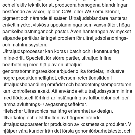
och effektiv teknik för att producera homogena blandningar
bestående av vaxer, lipider, O/W- eller W/O-emulsioner,
pigment och närande tillsatser. Ultraljudsblandare hanterar
enkelt mycket viskösa uppslamningar som vaxsmältor, höga
partikelbelastningar och pastor. Även hanteringen av mycket
slipande partiklar är inget problem för ultraljudsblandnings-
och malningssystem.
Ultraljudsprocesser kan köras i batch och i kontinuerlig
inline-drift. Speciellt för större partier, ultraljud inline
bearbetning med hjälp av en ultraljud
genomströmningsreaktor erbjuder olika fördelar, inklusive
högre produktenhetlighet, eftersom retentionstiden i
ultraljudsbehandling området och bearbetningstemperaturen
kan kontrolleras exakt. Att använda ett ultraljudssystem inline
med flödescell förhindrar instängning av luftbubblor och ger
jämna avluftnings- / avgasningseffekter.
Hielscher Ultrasonics har lång erfarenhet av design,
tillverkning och distribution av högpresterande
ultraljudsapparater för produktion av kosmetiska produkter. Vi
hjälper våra kunder från det första genomförbarhetstestet och