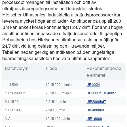
processoptimeringen till installation och drift av
ultraljudsdispergeringsenheten i industriell storlek.
Hielscher Ultrasonics’ Industriella ultraljudsprocessorer kan
leverera mycket höga amplituder. Amplituder på upp till 200
μm kan enkelt köras kontinuerligt i 24/7 drift. För ännu högre
amplituder finns anpassade ultraljudssonotroder tillgängliga.
Robustheten hos Hielschers ultraljudsutrustning möjliggör
24/7 drift vid tung belastning och i krävande miljöer.
Tabellen nedan ger dig en indikation på den ungefärliga
bearbetningskapaciteten hos våra ultraljudsapparater:
Batchvolym
Flöde
Rekommenderad
e enheter
1 till 500 ml
10 till 200 ml/min
UP100H
10 till 2000 ml
20 till 400 ml/min
UP200Ht
,
UP400St
0.1 till 20L
0.2 till 4L/min
UIP2000hdT
10 till 100L
2 till 10L/min
UIP4000hdT
N.A.
10 till 100 L/min
UIP16000
N.A.
Större
kluster av
UIP16000