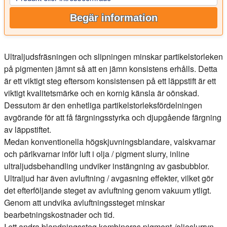
Begär information
Ultraljudsfräsningen och slipningen minskar partikelstorleken
på pigmenten jämnt så att en jämn konsistens erhålls. Detta
är ett viktigt steg eftersom konsistensen på ett läppstift är ett
viktigt kvalitetsmärke och en kornig känsla är oönskad.
Dessutom är den enhetliga partikelstorleksfördelningen
avgörande för att få färgningsstyrka och djupgående färgning
av läppstiftet.
Medan konventionella högskjuvningsblandare, valskvarnar
och pärlkvarnar inför luft i olja / pigment slurry, inline
ultraljudsbehandling undviker instängning av gasbubblor.
Ultraljud har även avluftning / avgasning effekter, vilket gör
det efterföljande steget av avluftning genom vakuum ytligt.
Genom att undvika avluftningssteget minskar
bearbetningskostnader och tid.
I ett andra blandningssteg kombineras pigment-/oljeslurryn