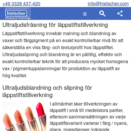
+49 3328 437-420
info@hielscher.com
Ultraljudsfräsning för läppstiftstillverkning
Läppstiftstillverkning innebär malning och blandning av
vaxer och färgpigment på en exakt kontrollerbar nivå för att
säkerställa en viss färg- och texturprofil hos läppstiftet.
Ultraljudsslipning och blandning är en pålitlig, effektiv och
exakt kontrollerbar teknik för att producera mycket homogena
vax / pigmentuppslamningar för produktion av läppstift av
hög kvalitet.
Ultraljudsblandning och slipning för
läppstiftstillverkning
I allmänhet sker tillverkningen av
läppstift i små till medelstora partier,
eftersom sammansättningen av varje
läppstiftsvariant varierar i färg / nyans,
glans, ingredienser (närande