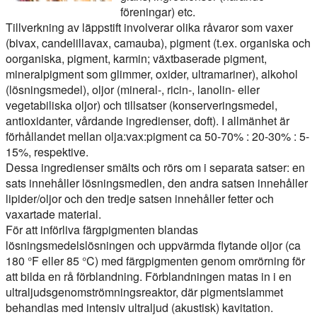
föreningar) etc.
Tillverkning av läppstift involverar olika råvaror som vaxer
(bivax, candelillavax, camauba), pigment (t.ex. organiska och
oorganiska, pigment, karmin; växtbaserade pigment,
mineralpigment som glimmer, oxider, ultramariner), alkohol
(lösningsmedel), oljor (mineral-, ricin-, lanolin- eller
vegetabiliska oljor) och tillsatser (konserveringsmedel,
antioxidanter, vårdande ingredienser, doft). I allmänhet är
förhållandet mellan olja:vax:pigment ca 50-70% : 20-30% : 5-
15%, respektive.
Dessa ingredienser smälts och rörs om i separata satser: en
sats innehåller lösningsmedlen, den andra satsen innehåller
lipider/oljor och den tredje satsen innehåller fetter och
vaxartade material.
För att införliva färgpigmenten blandas
lösningsmedelslösningen och uppvärmda flytande oljor (ca
180 °F eller 85 °C) med färgpigmenten genom omrörning för
att bilda en rå förblandning. Förblandningen matas in i en
ultraljudsgenomströmningsreaktor, där pigmentslammet
behandlas med intensiv ultraljud (akustisk) kavitation.